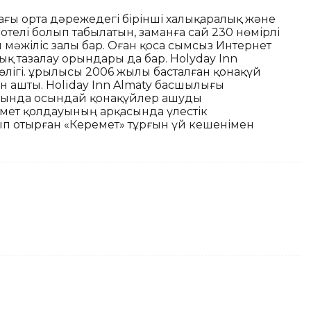
адағы орта дәрежедегі бірінші халықаралық және
отелі болып табылатын, заманға сай 230 нөмірлі
 мәжіліс залы бар. Оған қоса сымсыз Интернет
ық тазалау орындары да бар. Holyday Inn
өлігі. Құрылысы 2006 жылы басталған қонақүй
н ашты. Holiday Inn Almaty басшылығы
арында осындай қонақүйлер ашуды
імет қолдауының арқасында үлестік
ып отырған «Керемет» тұрғын үй кешенімен