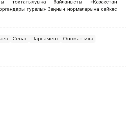
уы тоқтатылуына байланысты «Қазақстан
 органдары туралы» Заңның нормаларына сәйкес
аев
Сенат
Парламент
Ономастика
ті енді Назарбаевтың