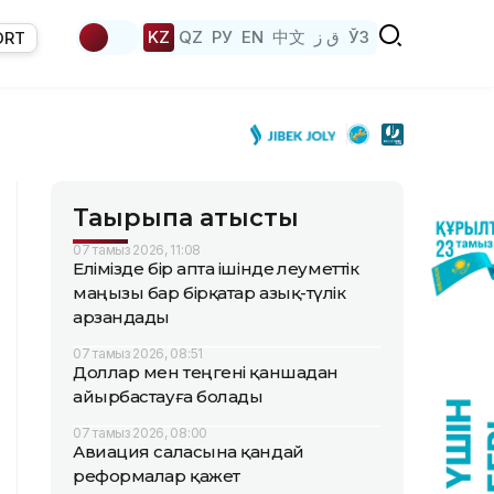
KZ
QZ
РУ
EN
中文
ق ز
ЎЗ
ORT
Тақырыпқа қатысты
07 тамыз 2026, 11:08
Елімізде бір апта ішінде әлеуметтік
маңызы бар бірқатар азық-түлік
арзандады
07 тамыз 2026, 08:51
Доллар мен теңгені қаншадан
айырбастауға болады
07 тамыз 2026, 08:00
Авиация саласына қандай
реформалар қажет