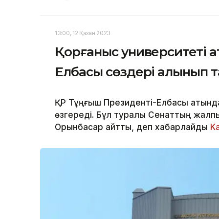
13:00, 12 Қазан 2023
Қорғаныс университеті а
Елбасы сөздері алынып 
ҚР Тұңғыш Президенті-Елбасы атында
өзгереді. Бұл туралы Сенаттың жалп
Орынбасар айтты, деп хабарлайды
K