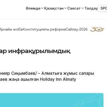
Әлемде
Қазақстан
Саясат
Талдау
SP
Арнайы жоба
Конституциялық реформа
Сайлау-2026
атар инфрақұрылымдық
Данияр Сиқымбаев/ – Алматыға жұмыс сапары
ев жаңа ашылған Holiday Inn Almaty