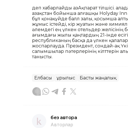
деп хабарлайды ҚазАқпарат тілшісі. Қал
Қазақстан бойынша алғашқы Holyday Inn 
бұл қонақүйде балл залы, қосымша алты
жұмыс істейді, кір жуатын және химиял
әлемдегі ең үлкен отельдер желісінің б
ағымдағы жылы қаңтардың 21-інде есігі
республиканың басқа да үлкен қалал
жоспарлауда. Президент, сондай-ақ Үк
салымшылар пәтерлерінің кілттерін ал
танысты.
Елбасы
Құрылыс
Басты жаңалық
без автора
Авторлар