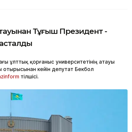
тауынан Тұңғыш Президент -
тасталды
ғы ұлттық қорғаныс университетінің атауы
ы отырысынан кейін депутат Бекбол
azinform
тілшісі.