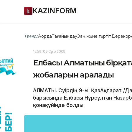
KAZINFORM
Ақорда
Тағайындау
Заң және тәртіп
Дерекқор
Тренд:
12:59, 09 Сәуір 2009
Елбасы Алматының бірқ
жобаларын аралады
АЛМАТЫ. Сәуірдің 9-ы. ҚазАқпарат /
барысында Елбасы Нұрсұлтан Назарба
қонақүйінде болды,