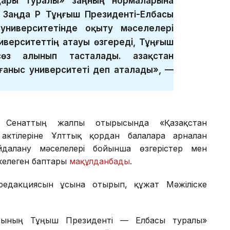
дары туралы» заңның нормаларына
 Заңда ҚР Тұңғыш Президенті-Елбасы
университетінде оқыту мәселелері
иверситеттің атауы өзгереді, Тұңғыш
өз алынып тасталады. Қазақстан
ғаныс университеті деп аталады», —
ін Сенаттың жалпы отырысында «Қазақстан
ктілеріне Ұлттық қордан балаларға арналған
далану мәселелері бойынша өзгерістер мен
келеген баптары
мақұлданбады
.
редакциясын ұсына отырып, құжат Мәжіліске
сының Тұңғыш Президенті — Елбасы туралы»