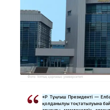
Фото: Ұлттық қорғаныс университеті
«ҚР Тұңғыш Президенті — Ел
қолданылуы тоқтатылуына бай