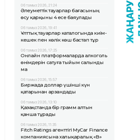
06 тамыз 2026, 21:24
Әлеуметтік тауарлар бағасының
өсу қарқыны 4 есе баяулады
06 тамыз 2026, 19:41
Ұлттық тауарлар каталогында киім-
кешек пен көлік көш бастап тұр
06 тамыз 2026, 17:25
Онлайн платформаларда алкоголь
өнімдерін сатуға тыйым салынды
ма
06 тамыз 2026, 15:57
Биржада доллар үшінші күн
қатарынан арзандады
06 тамыз 2026, 13:10
Қазақстанда бір грамм алтын
қанша тұрады
06 тамыз 2026, 11:35
Fitch Ratings агенттігі MyCar Finance
компаниясына халықаралық «B»