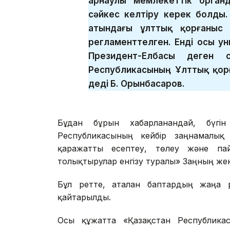
арнаулы мемлекеттік орган
сәйкес келтіру керек болды.
атындағы ұлттық қорғаныс 
регламенттелген. Енді осы ун
Президент-Елбасы деген с
Республикасының Ұлттық қор
деді Б. Орынбасаров.
Бұдан бұрын хабарланғандай, бүг
Республикасының кейбір заңнамалық а
қаражатты есептеу, төлеу және пай
толықтырулар енгізу туралы» Заңның же
Бұл ретте, аталған баптардың жаңа 
қайтарылды.
Осы құжатта «Қазақстан Республика