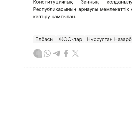
Конституциялық Заңның қолданыл
Республикасының арнаулы мемлекеттік
келтіру қамтылған.
Елбасы
ЖОО-лар
Нұрсұлтан Назарб
Руслан Ғаббасов
Авторлар
21:13, 24 Шілде 2023
Мемлекеттік күзет қызме