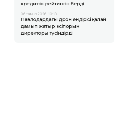
кредиттік рейтингін берді
06 тамыз 2026, 10:18
Павлодардағы дрон өндірісі қалай
дамып жатыр: кәсіпорын
директоры түсіндірді