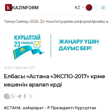
KAZINFORM
KZ
Сайлау-2026
Конституциялық реформа
Арнайы жо
Тренд:
14:16, 01 Маусым 2017
Елбасы «Астана «ЭКСПО-2017» көрме
кешенін аралап көрді
АСТАНА. ҚазАқпарат - ҚР Президенті Нұрсұлтан