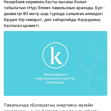
Назарбаев көрменің басты нысаны болып
табылатын «Нұр Әлем» павильонын аралады. Бұл -
диаметрі 80 метр шар түрінде салынған әлемдегі
бірден-бір ғимарат, деп хабарлайды Ақорданың
баспасөз қызметі.
Павильонда «Болашақтың энергиясы музейі»