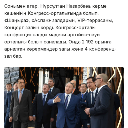
Сонымен қатар, Нұрсұлтан Назарбаев көрме
кешенінің Конгресс-орталығында болып,
«Шаңырақ», «Аспан» залдарын, VIP-террасаны,
Концерт залын көрді. Конгресс-орталық
көпфункционалды мәдени әрі ойын-сауық
орталығы болып саналады. Онда 2 192 орынға
арналған көрермендер залы және 4 конференц-
зал бар.