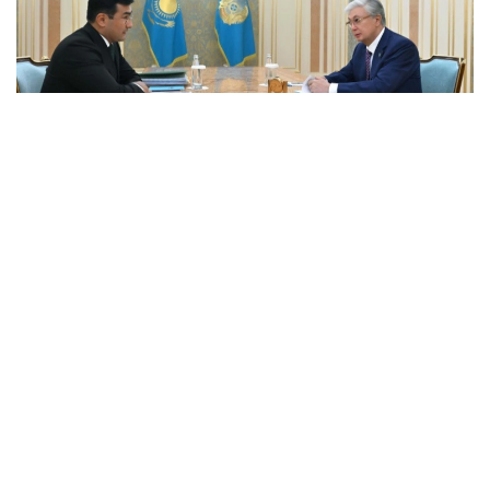
Фото: Ақорда
Президентке бұған дейін берген
тапсырмаларының орындалу барысы және
холдингті дамытудың негізгі бағыттары баяндалды.
Қасым-Жомарт Тоқаевқа инвестициялық және
кредиттік портфель 14,3 триллион теңгеге жетіп,
16,5 триллион теңгеге дейін артады деп болжанып
отырғаны, бұл ретте жыл сайынғы таза пайда
көлемі 400 миллиард теңгеден асатыны жөнінде
мәлімет берілді.