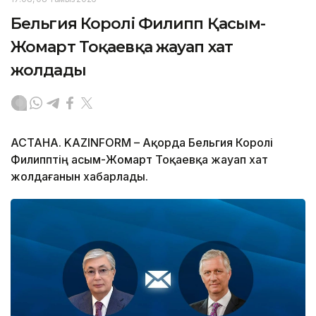
Бельгия Королі Филипп Қасым-
Жомарт Тоқаевқа жауап хат
жолдады
АСТАНА. KAZINFORM – Ақорда Бельгия Королі
Филипптің Қасым-Жомарт Тоқаевқа жауап хат
жолдағанын хабарлады.