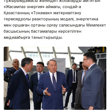
тұжырымдамасы жөніндегі жобаларды қамтитын
«Жасампаз энергия» аймағы, сондай-ақ
Қазақстанның «Токамак» материалтану
термоядролық реакторының моделі, энергетика
мен қоршаған ортаны қорғау саласындағы Мемлекет
басшысының бастамалары көрсетілген
медиақабырға таныстырылды.