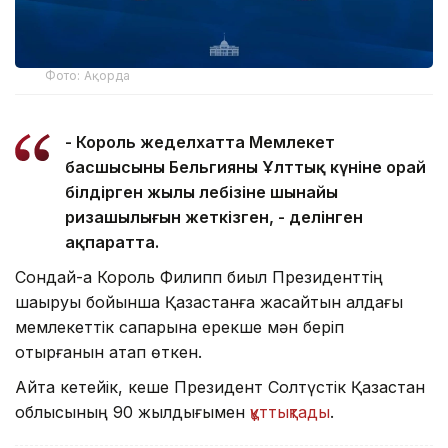
Фото: Ақорда
- Король жеделхатта Мемлекет
басшысының Бельгияның Ұлттық күніне орай
білдірген жылы лебізіне шынайы
ризашылығын жеткізген, - делінген
ақпаратта.
Сондай-ақ Король Филипп биыл Президенттің
шақыруы бойынша Қазақстанға жасайтын алдағы
мемлекеттік сапарына ерекше мән беріп
отырғанын атап өткен.
Айта кетейік, кеше Президент Солтүстік Қазақстан
облысының 90 жылдығымен
құттықтады
.