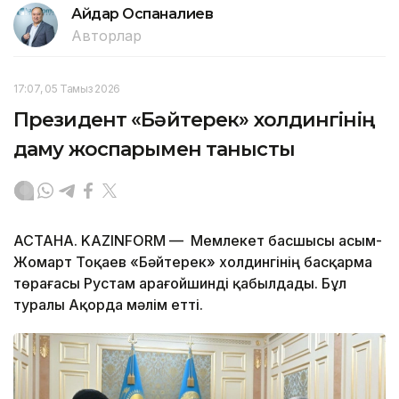
Айдар Оспаналиев
Авторлар
17:07, 05 Тамыз 2026
Президент «Бәйтерек» холдингінің
даму жоспарымен танысты
АСТАНА. KAZINFORM — Мемлекет басшысы Қасым-
Жомарт Тоқаев «Бәйтерек» холдингінің басқарма
төрағасы Рустам Қарағойшинді қабылдады. Бұл
туралы Ақорда мәлім етті.