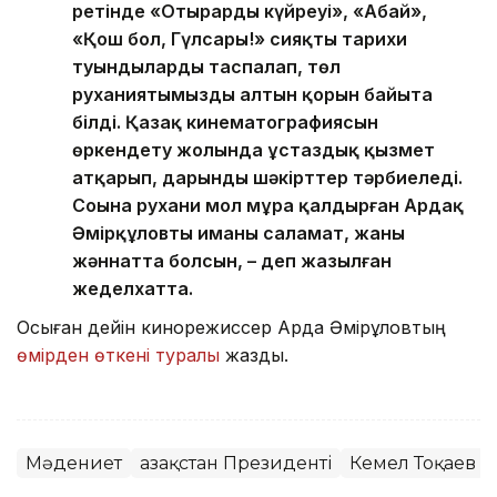
ретінде «Отырардың күйреуі», «Абай»,
«Қош бол, Гүлсары!» сияқты тарихи
туындыларды таспалап, төл
руханиятымыздың алтын қорын байыта
білді. Қазақ кинематографиясын
өркендету жолында ұстаздық қызмет
атқарып, дарынды шәкірттер тәрбиеледі.
Соңына рухани мол мұра қалдырған Ардақ
Әмірқұловтың иманы саламат, жаны
жәннатта болсын, – деп жазылған
жеделхатта.
Осыған дейін кинорежиссер Ардақ Әмірқұловтың
өмірден өткені туралы
жаздық.
Мәдениет
Қазақстан Президенті
Кемел Тоқаев