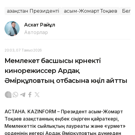
Қазақстан Президенті
Қасым-Жомарт Тоқаев
Бель
Асхат Райқұл
Авторлар
20:03, 07 Тамыз 2026
Мемлекет басшысы көрнекті
кинорежиссер Ардақ
Әмірқұловтың отбасына көңіл айтты
АСТАНА. KAZINFORM – Президент Қасым-Жомарт
Тоқаев Қазақстанның еңбек сіңірген қайраткері,
Мемлекеттік сыйлықтың лауреаты және «Құрмет»
орденінің иегері Ардақ Әмірқұловтың дүниеден