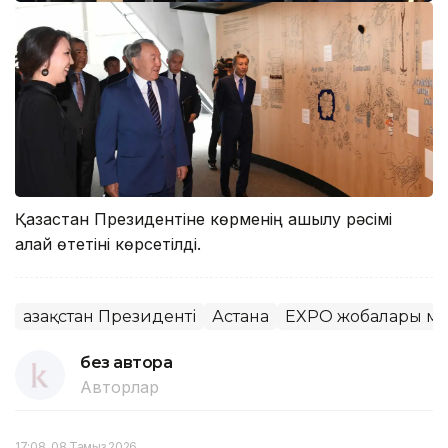
Қазақстан Президентіне көрменің ашылу рәсімі
қалай өтетіні көрсетілді.
Қазақстан Президенті
Астана
EXPO жобалары ме
без автора
Авторлар
17:08, 08 Тамыз 2026