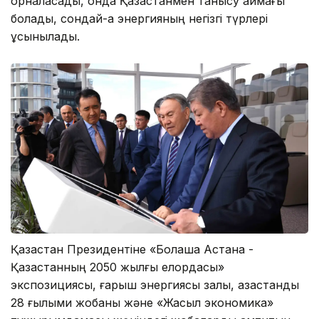
орналасады, онда Қазақстанмен танысу аймағы
болады, сондай-ақ энергияның негізгі түрлері
ұсынылады.
Қазақстан Президентіне «Болашақ Астана -
Қазақстанның 2050 жылғы елордасы»
экспозициясы, ғарыш энергиясы залы, қазақстандық
28 ғылыми жобаны және «Жасыл экономика»