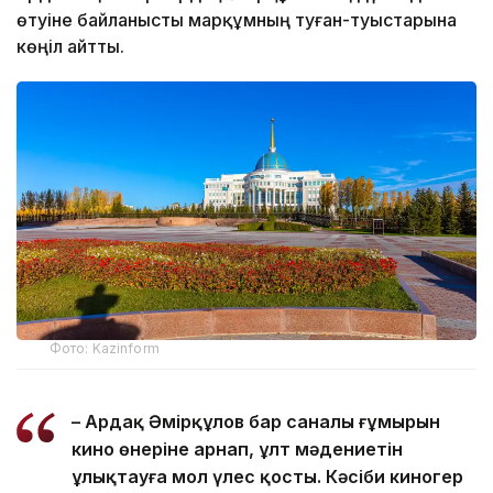
өтуіне байланысты марқұмның туған-туыстарына
көңіл айтты.
Фото: Kazinform
– Ардақ Әмірқұлов бар саналы ғұмырын
кино өнеріне арнап, ұлт мәдениетін
ұлықтауға мол үлес қосты. Кәсіби киногер