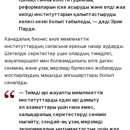
реформаларын іске асырудың және елдің жаңа
өкілді институттарын қалыптастырудың
келесі кезеңі болып табылады, — деді Эрик
Парди.
Канадалық бизнес өкілі мемлекеттік
институттардың сапасына ерекше назар аударды.
Шетелдік серіктестер үшін олардың тиімділігі,
жауапкершілігі мен болжамдылығы елге деген
сенімнің және ұзақ мерзімді бірлескен жобаларды
жоспарлаудың маңызды алғышарттары болып
саналады.
— Тиімді әрі жауапты мемлекеттік
институттарды одан әрі дамыту
ел азаматтары үшін ғана емес,
халықаралық серіктестердің сенімін
нығайту, сондай-ақ ұзақ мерзімді
экономикалық ынтымақтастық үшін жаңа