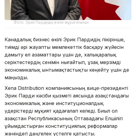
Фото: Эрик Пардидің жеке мұрағатынан
Канадалық бизнес өкілі Эрик Пардидің пікірінше,
тиімді әрі жауапты мемлекеттік басқару жүйесін
дамыту ел азаматтары үшін де, халықаралық
серіктестердің сенімін нығайтып, ұзақ мерзімді
экономикалық ынтымақтастықты кеңейту үшін де
маңызды.
Xena Distribution компаниясының вице-президенті
Эрик Парди кәсіби қызметі аясында Қазақстандағы
экономикалық және институционалдық
үдерістерді мұқият қадағалап келеді. Биыл ол
Қазақстан Республикасының Оттавадағы Елшілігі
ұйымдастырған конституциялық реформалар
жөніндегі дөңгелек үстелге қатысты.