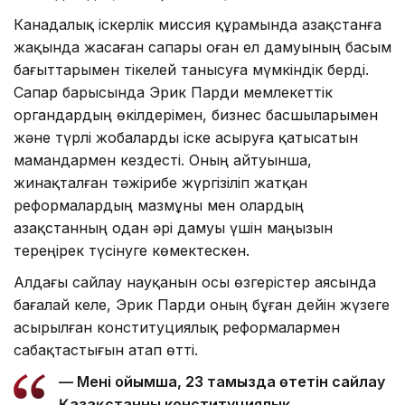
Канадалық іскерлік миссия құрамында Қазақстанға
жақында жасаған сапары оған ел дамуының басым
бағыттарымен тікелей танысуға мүмкіндік берді.
Сапар барысында Эрик Парди мемлекеттік
органдардың өкілдерімен, бизнес басшыларымен
және түрлі жобаларды іске асыруға қатысатын
мамандармен кездесті. Оның айтуынша,
жинақталған тәжірибе жүргізіліп жатқан
реформалардың мазмұны мен олардың
Қазақстанның одан әрі дамуы үшін маңызын
тереңірек түсінуге көмектескен.
Алдағы сайлау науқанын осы өзгерістер аясында
бағалай келе, Эрик Парди оның бұған дейін жүзеге
асырылған конституциялық реформалармен
сабақтастығын атап өтті.
— Менің ойымша, 23 тамызда өтетін сайлау
Қазақстанның конституциялық