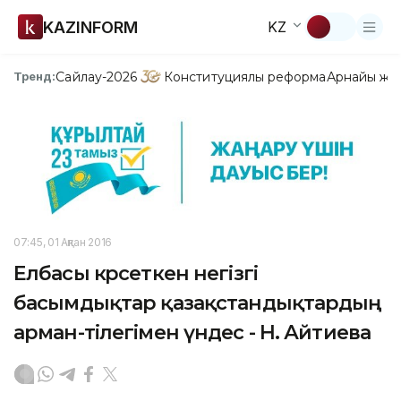
KAZINFORM
KZ
Сайлау-2026
Конституциялық реформа
Арнайы жо
Тренд:
07:45, 01 Ақпан 2016
Елбасы көрсеткен негізгі
басымдықтар қазақстандықтардың
арман-тілегімен үндес - Н. Айтиева