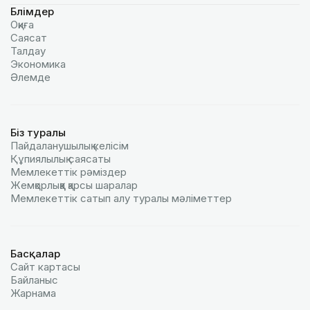
Бөлімдер
Оқиға
Саясат
Талдау
Экономика
Әлемде
Біз туралы
Пайдаланушылық келiciм
Құпиялылық саясаты
Мемлекеттік рәміздер
Жемқорлыққа қарсы шаралар
Мемлекеттік сатып алу туралы мәлiметтер
Басқалар
Сайт картасы
Байланыс
Жарнама