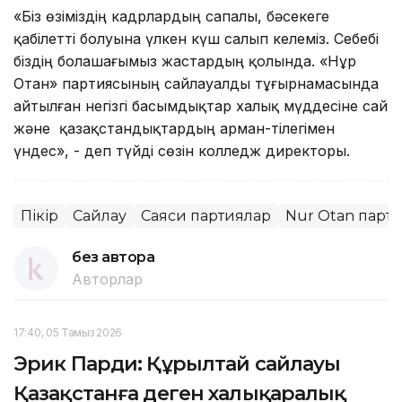
«Біз өзіміздің кадрлардың сапалы, бәсекеге
қабілетті болуына үлкен күш салып келеміз. Себебі
біздің болашағымыз жастардың қолында. «Нұр
Отан» партиясының сайлауалды тұғырнамасында
айтылған негізгі басымдықтар xалық мүддесіне сай
және қазақстандықтардың арман-тілегімен
үндес», - деп түйді сөзін колледж директоры.
Пікір
Сайлау
Саяси партиялар
Nur Otan парт
без автора
Авторлар
17:40, 05 Тамыз 2026
Эрик Парди: Құрылтай сайлауы
Қазақстанға деген халықаралық