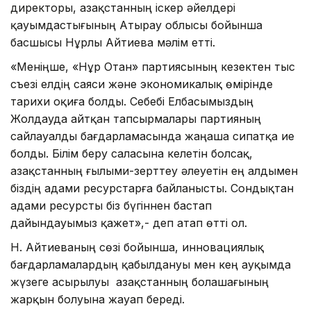
директоры, Қазақстанның іскер әйелдері
қауымдастығының Атырау облысы бойынша
басшысы Нұрлы Айтиева мәлім етті.
«Меніңше, «Нұр Отан» партиясының кезектен тыс
съезі елдің саяси және экономикалық өмірінде
тариxи оқиға болды. Себебі Елбасымыздың
Жолдауда айтқан тапсырмалары партияның
сайлауалды бағдарламасында жаңаша сипатқа ие
болды. Білім беру саласына келетін болсақ,
Қазақстанның ғылыми-зерттеу әлеуетін ең алдымен
біздің адами ресурстарға байланысты. Сондықтан
адами ресурсты біз бүгіннен бастап
дайындауымыз қажет»,- деп атап өтті ол.
Н. Айтиеваның сөзі бойынша, инновациялық
бағдарламалардың қабылдануы мен кең ауқымда
жүзеге асырылуы Қазақстанның болашағының
жарқын болуына жауап береді.