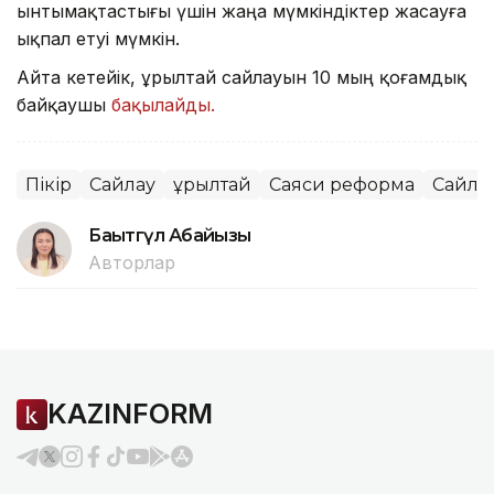
ынтымақтастығы үшін жаңа мүмкіндіктер жасауға
ықпал етуі мүмкін.
Айта кетейік, Құрылтай сайлауын 10 мың қоғамдық
байқаушы
бақылайды.
Пікір
Сайлау
Құрылтай
Саяси реформа
Сайла
Бақытгүл Абайқызы
Авторлар
KAZINFORM