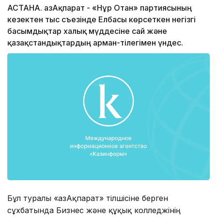
АСТАНА. ҚазАқпарат - «Нұр Отан» партиясының
кезектен тыс съезінде Елбасы көрсеткен негізгі
басымдықтар xалық мүддесіне сай және
қазақстандықтардың арман-тілегімен үндес.
Бұл туралы «ҚазАқпарат» тілшісіне берген
сұxбатында Бизнес және құқық колледжінің