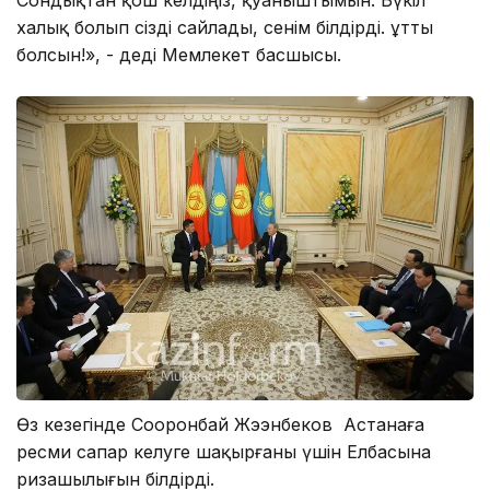
халық болып сізді сайлады, сенім білдірді. Құтты
болсын!», - деді Мемлекет басшысы.
Өз кезегінде Сооронбай Жээнбеков Астанаға
ресми сапар келуге шақырғаны үшін Елбасына
ризашылығын білдірді.