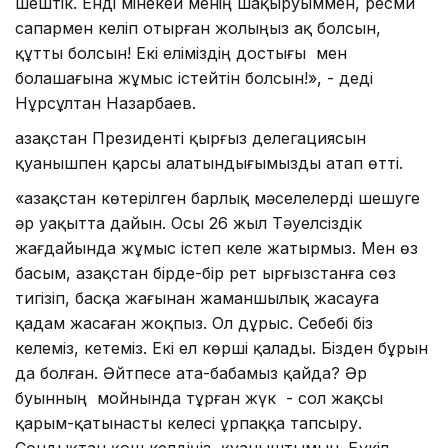
шештік. Енді мінекей менің шақыруыммен, ресми
сапармен келіп отырған жолыңыз ақ болсын,
құтты болсын! Екі еліміздің достығы мен
болашағына жұмыс істейтін болсын!», - деді
Нұрсұлтан Назарбаев.
Қазақстан Президенті қырғыз делегациясын
қуанышпен қарсы алатындығымызды атап өтті.
«Қазақстан көтерілген барлық мәселелерді шешуге
әр уақытта дайын. Осы 26 жыл Тәуелсіздік
жағдайында жұмыс істеп келе жатырмыз. Мен өз
басым, Қазақстан бірде-бір рет Қырғызстанға сөз
тигізіп, басқа жағынан жаманшылық жасауға
қадам жасаған жоқпыз. Ол дұрыс. Себебі біз
келеміз, кетеміз. Екі ел көрші қалады. Бізден бұрын
да болған. Әйтпесе ата-бабамыз қайда? Әр
буынның мойнында тұрған жүк - сол жақсы
қарым-қатынасты келесі ұрпаққа тапсыру.
Сондықтан қош келдіңіз, қуаныштымын. Бүкіл