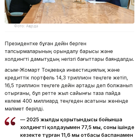
Фото: Ақорда
Президентке бұған дейін берген
тапсырмаларының орындалу барысы және
холдингті дамытудың негізгі бағыттары баяндалды.
Қасым-Жомарт Тоқаевқа инвестициялық және
кредиттік портфель 14,3 триллион теңгеге жетіп,
16,5 триллион теңгеге дейін артады деп болжанып
отырғаны, бұл ретте жыл сайынғы таза пайда
көлемі 400 миллиард теңгеден асатыны жөнінде
мәлімет берілді.
— 2025 жылдың қорытындысы бойынша
холдингтің қолдауымен 77,5 мың, соның ішінде
кезекте тұрған 11,6 мың отбасы баспанамен