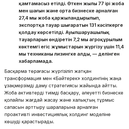
қамтамасыз етілді. Өткен жылы 77 ірі жоба
мен шағын және орта бизнеске арналған
27,4 мың жоба қаржыландырылып,
экспортқа тауар шығаратын 131 кәсіпкерге
қолдау көрсетілді. Ауылшаруашылық
тауарларын өндіретін 7,2 мың агроқұрылым
көктемгі егіс жұмыстарын жүргізу үшін 11,4
мың техниканы лизингке алды, — делінген
хабарламада.
Басқарма төрағасы жүргізіліп жатқан
трансформация мен «Бәйтерек» холдингінің жаңа
ұзақмерзімді даму стратегиясы жайында айтты.
Жоба активтерді тиімді басқару, әлеуетті бизнеске
қолайлы жағдай жасау және халықтың тұрмыс
сапасын арттыру шараларына арналған
проактивті инвестициялық холдинг моделіне
көшуді қарастырады.