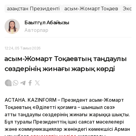
Қазақстан Президенті
Қасым-Жомарт Тоқаев
Экон
Бақытгүл Абайқызы
Авторлар
12:24, 05 Тамыз 2026
Қасым-Жомарт Тоқаевтың таңдаулы
сөздерінің жинағы жарық көрді
АСТАНА. KAZINFORM – Президент Қасым-Жомарт
Тоқаевтың «Әділетті қоғамға – шыншыл сөз»
атты таңдаулы сөздерінің жинағы жарыққа шықты.
Бұл туралы Президенттің ішкі саясат мәселелері
және коммуникациялар жөніндегі көмекшісі Арман