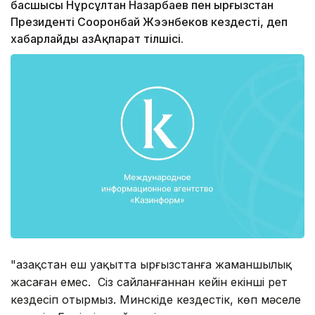
басшысы Нұрсұлтан Назарбаев пен Қырғызстан
Президенті Сооронбай Жээнбеков кездесті, деп
хабарлайды ҚазАқпарат тілшісі.
"Қазақстан еш уақытта Қырғызстанға жаманшылық
жасаған емес. Сіз сайланғаннан кейін екінші рет
кездесіп отырмыз. Минскіде кездестік, көп мәселе