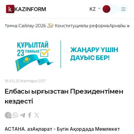
KAZINFORM
KZ
Сайлау-2026
Конституциялық реформа
Арнайы жо
Тренд:
16:43, 25 Желтоқсан 2017
Елбасы Қырғызстан Президентімен
кездесті
АСТАНА. ҚазАқпарат - Бүгін Ақордада Мемлекет