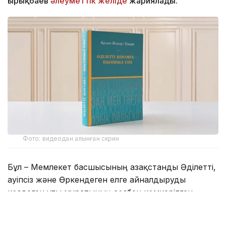
Қырықбаев
әлеуметтік желіде
жариялады.
Фото: видеодан алынған скрин
Бұл – Мемлекет басшысының Қазақстанды Әділетті,
Қауіпсіз және Өркендеген елге айналдыруды
көздеген ұлы мұратының сөзбен көмкерілген
жиынтық бейнесі.
– Құрметті достар! Сөз қадірін түсінетін,