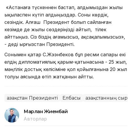
«Астанаға түскеннен бастап, алдымыздан жылы
ықыласпен күтіп алдыңыздар. Соны көрдік,
сезіндік. Алғаш Президент болып сайланған
кезімде де жылы сөздеріңізді айтып, тілек
айттыңыз. Сіз біздің ағамызсыз, ақсақалымызсыз»,
- деді Қырғызстан Президенті.
Сонымен қатар С.Жээнбеков бұл ресми сапары екі
елдің дипломатиялық қарым-қатынасына - 25 жыл,
мәңгілік достық келісіміне қол қойылғанына 20 жыл
толуы аясында өтіп жатқанын айтты.
Қазақстан Президенті
Елбасы
Қазақстанның сырт
Марлан Жиембай
Авторлар