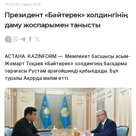
17:07, 05 Тамыз 2026
Президент «Бәйтерек» холдингінің
даму жоспарымен танысты
АСТАНА. KAZINFORM — Мемлекет басшысы Қасым-
Жомарт Тоқаев «Бәйтерек» холдингінің басқарма
төрағасы Рустам Қарағойшинді қабылдады. Бұл
туралы Ақорда мәлім етті.