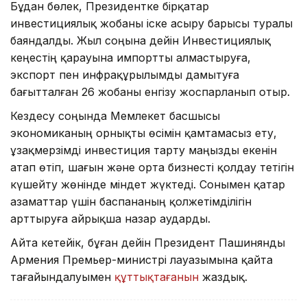
Бұдан бөлек, Президентке бірқатар
инвестициялық жобаны іске асыру барысы туралы
баяндалды. Жыл соңына дейін Инвестициялық
кеңестің қарауына импортты алмастыруға,
экспорт пен инфрақұрылымды дамытуға
бағытталған 26 жобаны енгізу жоспарланып отыр.
Кездесу соңында Мемлекет басшысы
экономиканың орнықты өсімін қамтамасыз ету,
ұзақмерзімді инвестиция тарту маңызды екенін
атап өтіп, шағын және орта бизнесті қолдау тетігін
күшейту жөнінде міндет жүктеді. Сонымен қатар
азаматтар үшін баспананың қолжетімділігін
арттыруға айрықша назар аударды.
Айта кетейік, бұған дейін Президент Пашинянды
Армения Премьер-министрі лауазымына қайта
тағайындалуымен
құттықтағанын
жаздық.