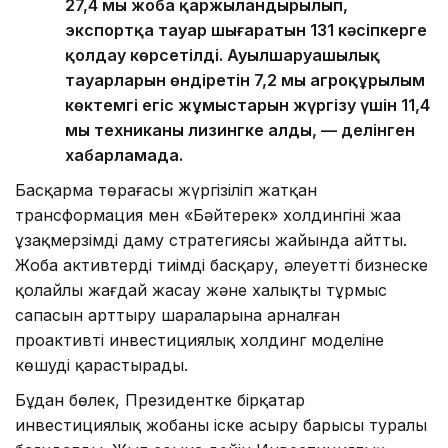
27,4 мың жоба қаржыландырылып,
экспортқа тауар шығаратын 131 кәсіпкерге
қолдау көрсетілді. Ауылшаруашылық
тауарларын өндіретін 7,2 мың агроқұрылым
көктемгі егіс жұмыстарын жүргізу үшін 11,4
мың техниканы лизингке алды, — делінген
хабарламада.
Басқарма төрағасы жүргізіліп жатқан
трансформация мен «Бәйтерек» холдингінің жаңа
ұзақмерзімді даму стратегиясы жайында айтты.
Жоба активтерді тиімді басқару, әлеуетті бизнеске
қолайлы жағдай жасау және халықтың тұрмыс
сапасын арттыру шараларына арналған
проактивті инвестициялық холдинг моделіне
көшуді қарастырады.
Бұдан бөлек, Президентке бірқатар
инвестициялық жобаны іске асыру барысы туралы