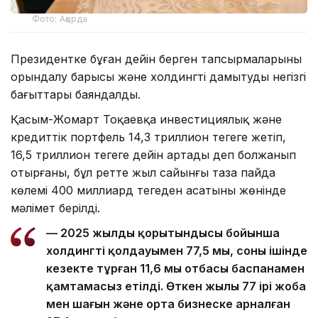
Фото: Ақорда
Президентке бұған дейін берген тапсырмаларының
орындалу барысы және холдингті дамытудың негізгі
бағыттары баяндалды.
Қасым-Жомарт Тоқаевқа инвестициялық және
кредиттік портфель 14,3 триллион теңгеге жетіп,
16,5 триллион теңгеге дейін артады деп болжанып
отырғаны, бұл ретте жыл сайынғы таза пайда
көлемі 400 миллиард теңгеден асатыны жөнінде
мәлімет берілді.
— 2025 жылдың қорытындысы бойынша
холдингтің қолдауымен 77,5 мың, соның ішінде
кезекте тұрған 11,6 мың отбасы баспанамен
қамтамасыз етілді. Өткен жылы 77 ірі жоба
мен шағын және орта бизнеске арналған