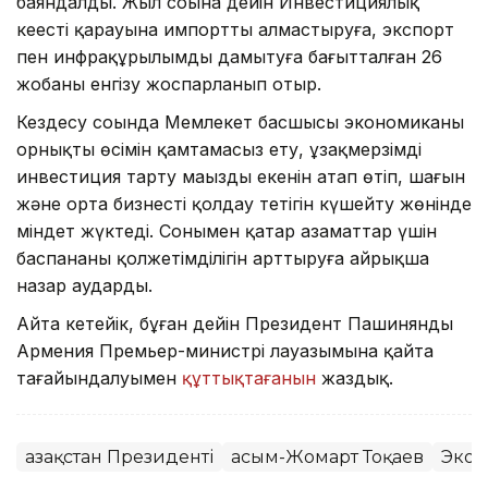
баяндалды. Жыл соңына дейін Инвестициялық
кеңестің қарауына импортты алмастыруға, экспорт
пен инфрақұрылымды дамытуға бағытталған 26
жобаны енгізу жоспарланып отыр.
Кездесу соңында Мемлекет басшысы экономиканың
орнықты өсімін қамтамасыз ету, ұзақмерзімді
инвестиция тарту маңызды екенін атап өтіп, шағын
және орта бизнесті қолдау тетігін күшейту жөнінде
міндет жүктеді. Сонымен қатар азаматтар үшін
баспананың қолжетімділігін арттыруға айрықша
назар аударды.
Айта кетейік, бұған дейін Президент Пашинянды
Армения Премьер-министрі лауазымына қайта
тағайындалуымен
құттықтағанын
жаздық.
Қазақстан Президенті
Қасым-Жомарт Тоқаев
Экон