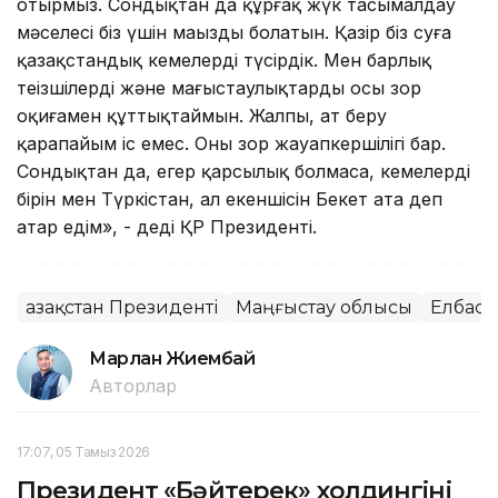
отырмыз. Сондықтан да құрғақ жүк тасымалдау
мәселесі біз үшін маңызды болатын. Қазір біз суға
қазақстандық кемелерді түсірдік. Мен барлық
теңізшілерді және маңғыстаулықтарды осы зор
оқиғамен құттықтаймын. Жалпы, ат беру
қарапайым іс емес. Оның зор жауапкершілігі бар.
Сондықтан да, егер қарсылық болмаса, кемелердің
бірін мен Түркістан, ал екеншісін Бекет ата деп
атар едім», - деді ҚР Президенті.
Қазақстан Президенті
Маңғыстау облысы
Елбас
Марлан Жиембай
Авторлар
17:07, 05 Тамыз 2026
Президент «Бәйтерек» холдингінің