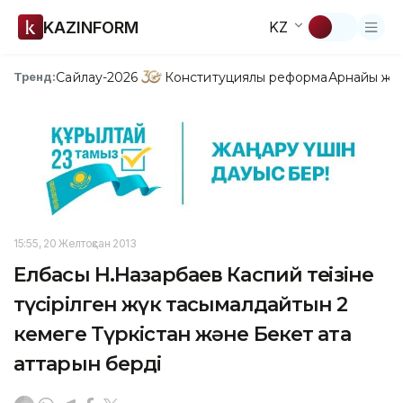
KAZINFORM
KZ
Сайлау-2026
Конституциялық реформа
Арнайы жо
Тренд:
15:55, 20 Желтоқсан 2013
Елбасы Н.Назарбаев Каспий теңізіне
түсірілген жүк тасымалдайтын 2
кемеге Түркістан және Бекет ата
аттарын берді