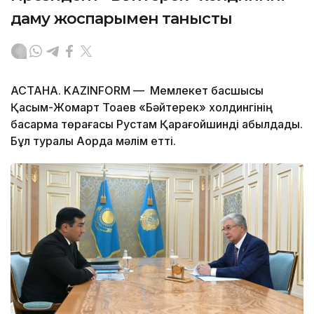
даму жоспарымен танысты
АСТАНА. KAZINFORM — Мемлекет басшысы
Қасым-Жомарт Тоқаев «Бәйтерек» холдингінің
басқарма төрағасы Рустам Қарағойшинді қабылдады.
Бұл туралы Ақорда мәлім етті.