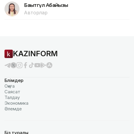
Бақытгүл Абайқызы
Авторлар
KAZINFORM
Бөлімдер
Оқиға
Саясат
Талдау
Экономика
Әлемде
Біз туралы