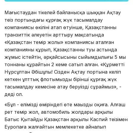
Маңғыстаудан тікелей байланысқа шыққан Ақтау
теңіз портындағы құрғақ жүк тасымалдау
компаниясы өкілінің атап өтуінше, Қазақстанның
транзиттік әлеуетін арттыру мақсатында
«Қазақстан темір жолы» компаниясы аталған
компанияны құрып, Қазақстанның туы астында
жұмыс істейтін, әрқайсысының сыйымдылығы 5 мың
тоннаны құрайтын 2 кеме сатып алған. «Құрметті
Нұрсұлтан Әбішұлы! Сізден Ақтау портына келіп
кеткен ұлттық флотымыздың бірінші құрғақ жүк
тасымалдау кемесіне атау беруіңізді сұраймыз», -
деді ол.
«Бұл - еліміздің өміріндегі өте маңызды оқиға. Алғаш
рет темір жол, автомобиль жолдары арқылы
Батыс Қытайды Қазақстан арқылы Каспий теңізімен
Еуропаға жалғайтын мемлекетке айналып