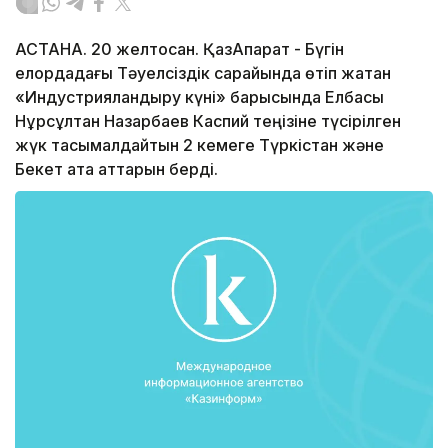
АСТАНА. 20 желтоқсан. ҚазАқпарат - Бүгін
елордадағы Тәуелсіздік сарайында өтіп жатқан
«Индустрияландыру күні» барысында Елбасы
Нұрсұлтан Назарбаев Каспий теңізіне түсірілген
жүк тасымалдайтын 2 кемеге Түркістан және
Бекет ата аттарын берді.