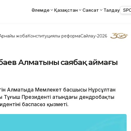
Әлемде
Қазақстан
Саясат
Талдау
SP
Арнайы жоба
Конституциялық реформа
Сайлау-2026
баев Алматының саябақ аймағы
 Бүгін Алматыда Мемлекет басшысы Нұрсұлтан
ң Тұңғыш Президенті атындағы дендробақты
дентінің баспасөз қызметі.