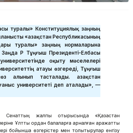
басы туралы» Конституциялық заңның
ланысты «Қазақстан Республикасының
дары туралы» заңның нормаларына
 Заңда ҚР Тұңғыш Президенті-Елбасы
университетінде оқыту мәселелері
иверситеттің атауы өзгереді, Тұңғыш
өз алынып тасталады. Қазақстан
ғаныс университеті деп аталады», —
ін Сенаттың жалпы отырысында «Қазақстан
еріне Ұлттық қордан балаларға арналған қаражатты
ері бойынша өзгерістер мен толықтырулар енгізу