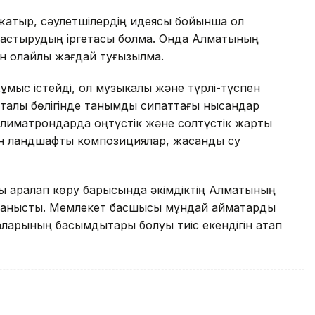
жатыр, сәулетшілердің идеясы бойынша ол
ыптастырудың іргетасы болмақ. Онда Алматының
н қолайлы жағдай туғызылмақ.
қ жұмыс істейді, ол музыкалық және түрлі-түспен
рталық бөлігінде танымдық сипаттағы нысандар
климатрондарда оңтүстік және солтүстік жарты
нен ландшафтық композициялар, жасанды су
ы аралап көру барысында әкімдіктің Алматының
танысты. Мемлекет басшысы мұндай аймақтарды
лаларының басымдықтары болуы тиіс екендігін атап