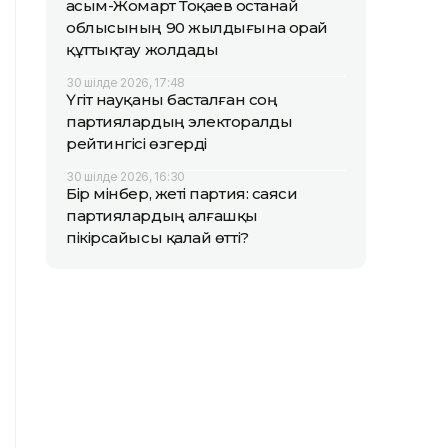
Қасым-Жомарт Тоқаев Қостанай
облысының 90 жылдығына орай
құттықтау жолдады
30 шілде 2026, 17:48
Үгіт науқаны басталған соң
партиялардың электоралды
рейтингісі өзгерді
30 шілде 2026, 16:30
Бір мінбер, жеті партия: саяси
партиялардың алғашқы
пікірсайысы қалай өтті?