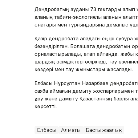
Дендробақтың ауданы 73 гектарды алып 
қаланың табиғи-экологиялық қалқанын қал
қонақтары мен тұрғындарына демалыс үші
Қазір дендробақта қаладағы ең ірі субұрқа
безендірілген. Болашақта дендробақтың о
орналастырылады, атап айтқанда, жабық 
шардың өсімдіктері өсіріледі, тау өзені
көздері мен тау жыныстары жасалады.
Елбасы Нұрсұлтан Назарбаев дендробақт
саябақ аймағын дамыту жоспарларымен 
құру және дамыту Қазақстанның барлық қа
көрсетті.
Елбасы
Алматы
Басты жаңалық