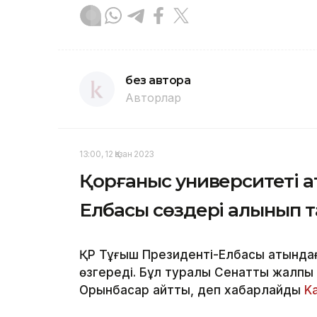
без автора
Авторлар
13:00, 12 Қазан 2023
Қорғаныс университеті а
Елбасы сөздері алынып 
ҚР Тұңғыш Президенті-Елбасы атындағ
өзгереді. Бұл туралы Сенаттың жалпы
Орынбасар айтты, деп хабарлайды
K