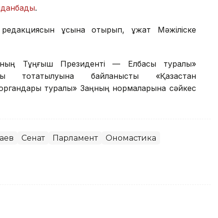
лданбады
.
редакциясын ұсына отырып, құжат Мәжіліске
сының Тұңғыш Президенті — Елбасы туралы»
уы тоқтатылуына байланысты «Қазақстан
 органдары туралы» Заңның нормаларына сәйкес
аев
Сенат
Парламент
Ономастика