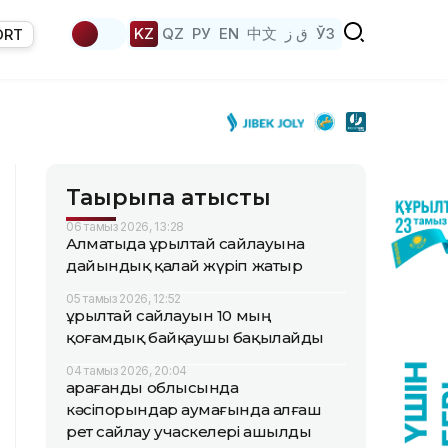
KZ
QZ
РУ
EN
中文
ق ز
ЎЗ
ORT
Тақырыпқа қатысты
06 тамыз 2026, 13:28
Алматыда Құрылтай сайлауына
дайындық қалай жүріп жатыр
05 тамыз 2026, 12:52
Құрылтай сайлауын 10 мың
қоғамдық байқаушы бақылайды
04 тамыз 2026, 20:04
Қарағанды облысында
кәсіпорындар аумағында алғаш
рет сайлау учаскелері ашылды