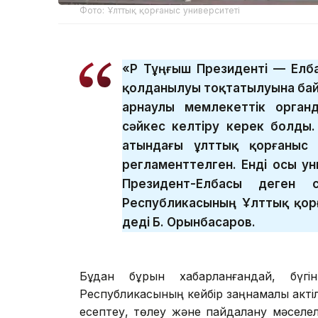
Фото: Ұлттық қорғаныс университеті
«ҚР Тұңғыш Президенті — Ел
қолданылуы тоқтатылуына бай
арнаулы мемлекеттік орган
сәйкес келтіру керек болды.
атындағы ұлттық қорғаныс 
регламенттелген. Енді осы ун
Президент-Елбасы деген с
Республикасының Ұлттық қор
деді Б. Орынбасаров.
Бұдан бұрын хабарланғандай, бүг
Республикасының кейбір заңнамалық актіл
есептеу, төлеу және пайдалану мәселел