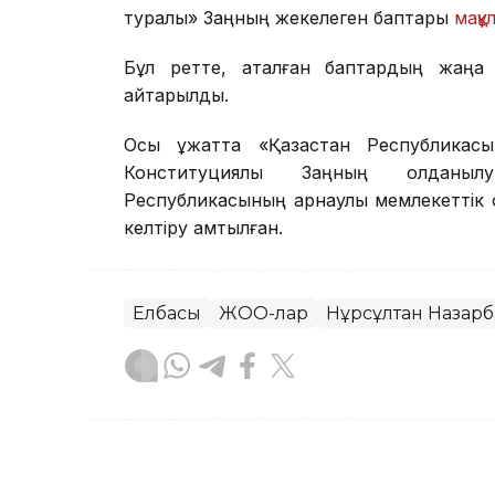
туралы» Заңның жекелеген баптары
мақұ
Бұл ретте, аталған баптардың жаңа 
қайтарылды.
Осы құжатта «Қазақстан Республика
Конституциялық Заңның қолданыл
Республикасының арнаулы мемлекеттік
келтіру қамтылған.
Елбасы
ЖОО-лар
Нұрсұлтан Назарб
Руслан Ғаббасов
Авторлар