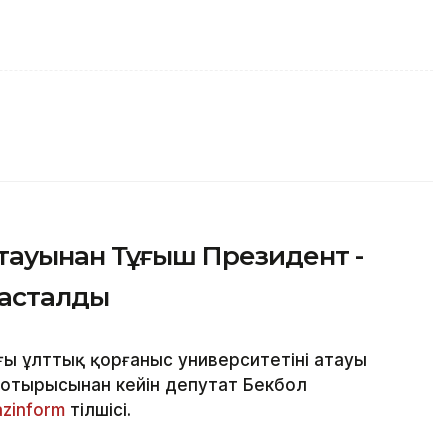
тауынан Тұңғыш Президент -
тасталды
ы ұлттық қорғаныс университетінің атауы
 отырысынан кейін депутат Бекбол
azinform
тілшісі.