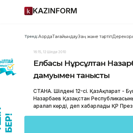
KAZINFORM
Ақорда
Тағайындау
Заң және тәртіп
Дерекқор
Тренд:
16:15, 12 Шілде 2010
Елбасы Нұрсұлтан Назар
дамуымен танысты
СТАНА. Шілденің 12-сі. ҚазАқпарат -
Назарбаев Қазақстан Республикасыны
аралап көрді, деп хабарлады ҚР Прези