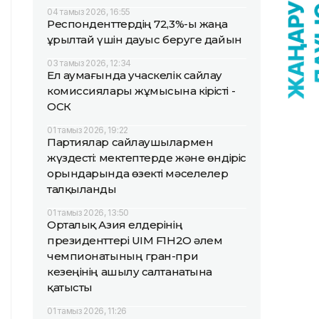
04 тамыз 2026, 16:55
Респонденттердің 72,3%-ы жаңа
Құрылтай үшін дауыс беруге дайын
03 тамыз 2026, 12:34
Ел аумағында учаскелік сайлау
комиссиялары жұмысына кірісті -
ОСК
01 тамыз 2026, 19:22
Партиялар сайлаушылармен
жүздесті: мектептерде және өндіріс
орындарында өзекті мәселелер
талқыланды
01 тамыз 2026, 13:50
Орталық Азия елдерінің
президенттері UIM F1H2O әлем
чемпионатының гран-при
кезеңінің ашылу салтанатына
қатысты
01 тамыз 2026, 11:26