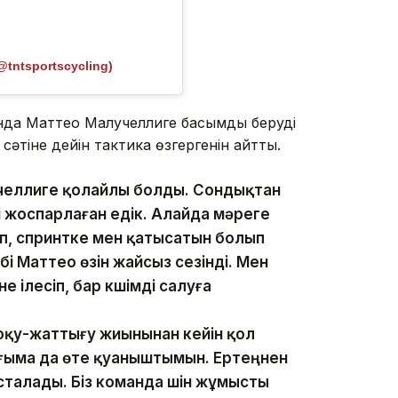
@tntsportscycling)
нда Маттео Малучеллиге басымдық беруді
әтіне дейін тактика өзгергенін айтты.
лучеллиге қолайлы болды. Сондықтан
 жоспарлаған едік. Алайда мәреге
іп, спринтке мен қатысатын болып
і Маттео өзін жайсыз сезінді. Мен
ілесіп, бар күшімді салуға
 оқу-жаттығу жиынынан кейін қол
ғыма да өте қуаныштымын. Ертеңнен
сталады. Біз команда үшін жұмысты