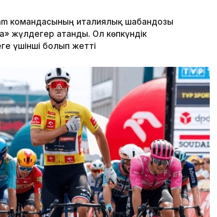
eam командасының италиялық шабандозы
» жүлдегер атанды. Ол көпкүндік
ге үшінші болып жетті