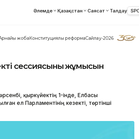
Әлемде
Қазақстан
Саясат
Талдау
SP
Арнайы жоба
Конституциялық реформа
Сайлау-2026
екті сессиясының жұмысын
Сәрсенбі, қыркүйектің 1-інде, Елбасы
лған ел Парламентінің кезекті, төртінші