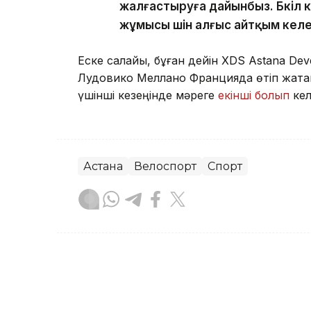
жалғастыруға дайынбыз. Бүкіл
жұмысы үшін алғыс айтқым кел
Еске салайық, бұған дейін XDS Astana 
Лудовико Меллано Францияда өтіп жатқ
үшінші кезеңінде мәреге
екінші болып
кел
Астана
Велоспорт
Спорт
Мейірман Лес
Авторлар