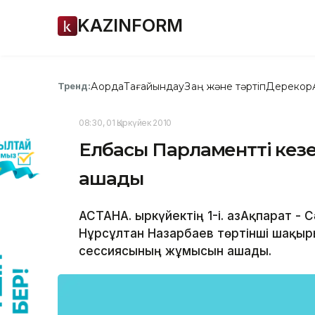
KAZINFORM
Ақорда
Тағайындау
Заң және тәртіп
Дерекқор
Тренд:
08:30, 01 Қыркүйек 2010
Елбасы Парламенттің кез
ашады
АСТАНА. Қыркүйектің 1-і. ҚазАқпарат - 
Нұрсұлтан Назарбаев төртінші шақыры
сессиясының жұмысын ашады.