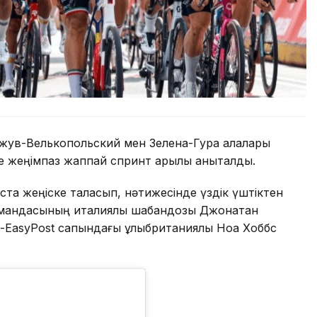
ожув-Велькопольский мен Зелена-Гура қалалары
 жеңімпаз жаппай спринт арқылы анықталды.
ста жеңіске таласып, нәтижесінде үздік үштіктен
k командасының италиялық шабандозы Джонатан
n-EasyPost сапындағы ұлыбританиялық Ноа Хоббс