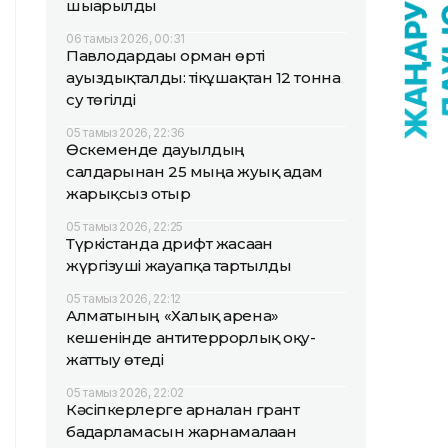
шығарылды
06 тамыз 2026, 00:31
Павлодардағы орман өрті
ауыздықталды: тікұшақтан 12 тонна
су төгілді
05 тамыз 2026, 22:36
Өскеменде дауылдың
салдарынан 25 мыңға жуық адам
жарықсыз отыр
05 тамыз 2026, 22:25
Түркістанда дрифт жасаған
жүргізуші жауапқа тартылды
05 тамыз 2026, 22:12
Алматының «Халық арена»
кешенінде антитеррорлық оқу-
жаттығу өтеді
05 тамыз 2026, 22:02
Кәсіпкерлерге арналған грант
бағдарламасын жарнамалаған