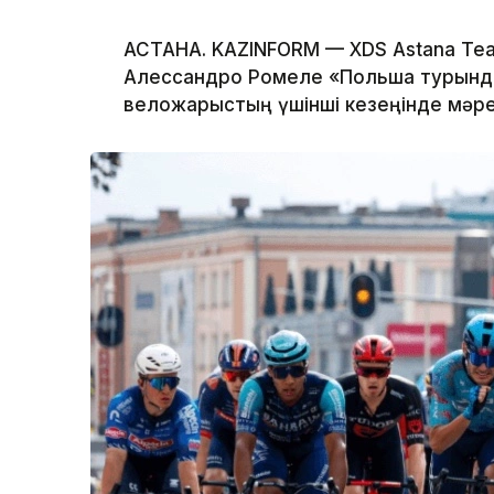
АСТАНА. KAZINFORM — XDS Astana T
Алессандро Ромеле «Польша турында
веложарыстың үшінші кезеңінде мәре