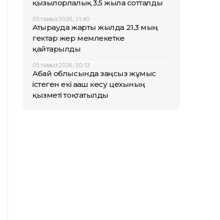
қызылорлалық 3,5 жылға сотталды
05 тамыз 2026, 21:40
Атырауда жарты жылда 21,3 мың
гектар жер мемлекетке
қайтарылды
05 тамыз 2026, 20:13
Абай облысында заңсыз жұмыс
істеген екі ағаш кесу цехының
қызметі тоқтатылды