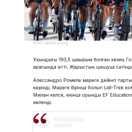
Фото: SprintCycling
Ұзындығы 193,5 шақырым болған кезең Г
арасында өтті. Жарыстың шешуші сәтінде
Алессандро Ромеле мәреге дейінгі тарты
көрінді. Мәреге бірінші болып Lidl-Tre
Милан келсе, екінші орынды EF Educatio
иеленді.