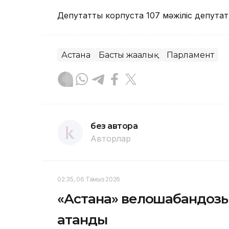
Депутаттық корпуста 107 мәжіліс депута
Астана
Басты жаңалық
Парламент
без автора
Авторлар
02:35, 06 Тамыз 2026
«Астана» велошабандоз
атанды