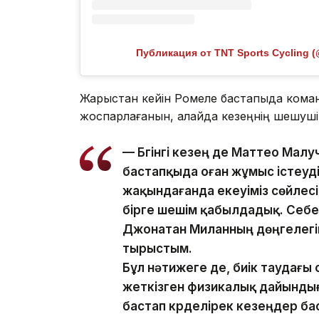
Публикация от TNT Sports Cycling (
Жарыстан кейін Ромеле бастапқыда кома
жоспарлағанын, алайда кезеңнің шешуші с
— Бүгінгі кезең де Маттео Ма
бастапқыда оған жұмыс істеуді
жақындағанда екеуіміз сөйлес
бірге шешім қабылдадық. Себеб
Джонатан Миланның дөңгелегіне 
тырыстым.
Бұл нәтижеге де, биік таудағы
жеткізген физикалық дайынды
бастап күрделірек кезеңдер ба