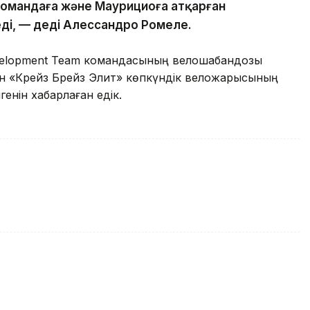
 командаға және Маурициоға атқарған
еді, — деді Алессандро Ромеле.
Development Team командасының велошабандозы
ан «Крейз Брейз Элит» көпкүндік веложарысының
генін хабарлаған едік.