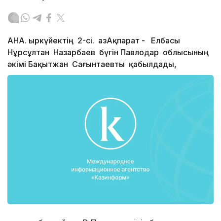
АНА. Қыркүйектің 2-сі. ҚазАқпарат - Елбасы
Нұрсұлтан Назарбаев бүгін Павлодар облысының
әкімі Бақытжан Сағынтаевты қабылдады,