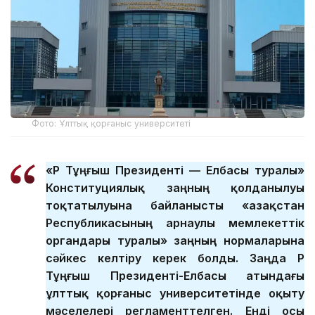
Фото: Ұлттық қорғаныс университеті
«ҚР Тұңғыш Президенті — Елбасы туралы»
Конституциялық заңның қолданылуы
тоқтатылуына байланысты «Қазақстан
Республикасының арнаулы мемлекеттік
органдары туралы» заңның нормаларына
сәйкес келтіру керек болды. Заңда ҚР
Тұңғыш Президенті-Елбасы атындағы
ұлттық қорғаныс университетінде оқыту
мәселелері регламенттелген. Енді осы