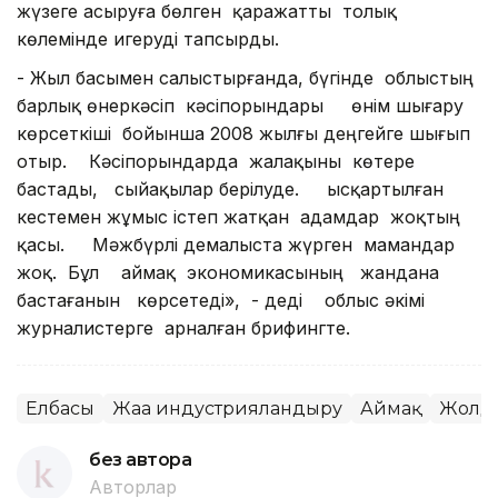
жүзеге асыруға бөлген қаражатты толық
көлемінде игеруді тапсырды.
- Жыл басымен салыстырғанда, бүгінде облыстың
барлық өнеркәсіп кәсіпорындары өнім шығару
көрсеткіші бойынша 2008 жылғы деңгейге шығып
отыр. Кәсіпорындарда жалақыны көтере
бастады, сыйақылар берілуде. Қысқартылған
кестемен жұмыс істеп жатқан адамдар жоқтың
қасы. Мәжбүрлі демалыста жүрген мамандар
жоқ. Бұл аймақ экономикасының жандана
бастағанын көрсетеді», - деді облыс әкімі
журналистерге арналған брифингте.
Елбасы
Жаңа индустрияландыру
Аймақ
Жолд
без автора
Авторлар