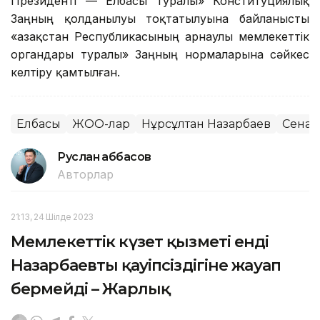
Президенті — Елбасы туралы» Конституциялық
Заңның қолданылуы тоқтатылуына байланысты
«Қазақстан Республикасының арнаулы мемлекеттік
органдары туралы» Заңның нормаларына сәйкес
келтіру қамтылған.
Елбасы
ЖОО-лар
Нұрсұлтан Назарбаев
Сенат
Руслан Ғаббасов
Авторлар
21:13, 24 Шілде 2023
Мемлекеттік күзет қызметі енді
Назарбаевтың қауіпсіздігіне жауап
бермейді – Жарлық