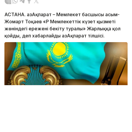
АСТАНА. ҚазАқпарат – Мемлекет басшысы Қасым-
Жомарт Тоқаев «ҚР Мемлекеттік күзет қызметі
жөніндегі ережені бекіту туралы» Жарлыққа қол
қойды, деп хабарлайды ҚазАқпарат тілшісі.