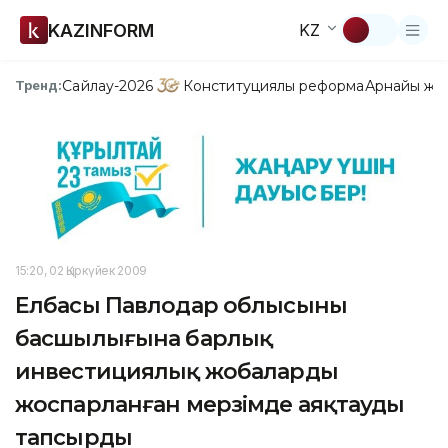
KAZINFORM
KZ
Сайлау-2026
Конституциялық реформа
Арнайы жо
Тренд:
15:20, 02 Қыркүйек 2009
Елбасы Павлодар облысының
басшылығына барлық
инвестициялық жобаларды
жоспарланған мерзімде аяқтауды
тапсырды