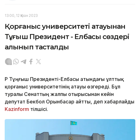
13:00, 12 Қазан 2023
Қорғаныс университеті атауынан
Тұңғыш Президент - Елбасы сөздері
алынып тасталды
ҚР Тұңғыш Президенті-Елбасы атындағы ұлттық
қорғаныс университетінің атауы өзгереді. Бұл
туралы Сенаттың жалпы отырысынан кейін
депутат Бекбол Орынбасар айтты, деп хабарлайды
Kazinform
тілшісі.