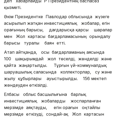
деп хабарлайды ҚР Президентінің баспасөз
қызметі.
Әкім Президентке Павлодар облысында жүзеге
асырылып жатқан инвестициялық жобалар, егін
орағының барысы, дағдарысқа қарсы шаралар
мен Жол картасы бағдарламасының орындалу
барысы туралы баян етті.
Атап айтқанда, осы бағдарламаның аясында
100 шақырымдай жол төселді, жөнделді және
қайта жаңартылды. Тұрғын үй-коммуналдық
шаруашылық саласында коллекторлар, су және
жылу құбырлары ауыстырылды. 156 мектеп
жөндеуден өткізілді.
Елбасы облыс басшылығына барлық
инвестициялық жобаларды жоспарланған
мерзімде аяқтауды, егін орағын оңтайлы
мерзімде өткізуді, сондай-ақ Жол картасын