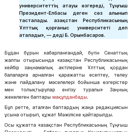
университеттің атауы өзгереді, Тұңғыш
Президент-Елбасы деген сөз алынып
тасталады. Қазақстан Республикасының
Ұлттық қорғаныс университеті деп
аталады», — деді Б. Орынбасаров.
Бұдан бұрын хабарланғандай, бүгін Сенаттың
жалпы отырысында «Қазақстан Республикасының
кейбір заңнамалық актілеріне Ұлттық қордан
балаларға арналған қаражатты есептеу, төлеу
және пайдалану мәселелері бойынша өзгерістер
мен толықтырулар енгізу туралы» Заңның
жекелеген баптары
мақұлданбады
.
Бұл ретте, аталған баптардың жаңа редакциясын
ұсына отырып, құжат Мәжіліске қайтарылды.
Осы құжатта «Қазақстан Республикасының Тұңғыш