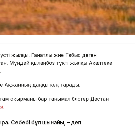
үсті жылқы. Ғанатлы және Табыс деген
уған. Мұндай қылаңбоз түкті жылқы Ақалтеке
.
е Ақжанның даңқы кең тарады.
стам оқырманы бар танымал блогер Дастан
ы.
рақ. Себебі бұл шынайы, – деп