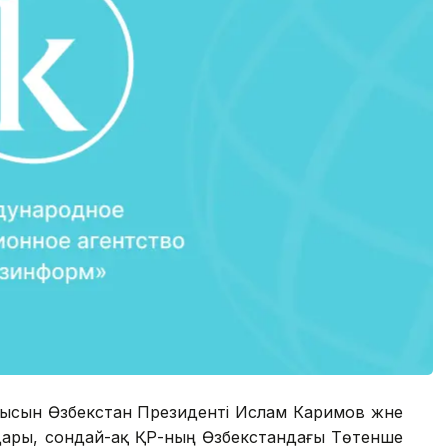
ысын Өзбекстан Президенті Ислам Каримов және
ары, сондай-ақ ҚР-ның Өзбекстандағы Төтенше