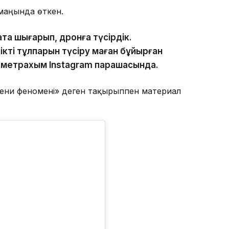
маңында өткен.
тқа шығарып, дронға түсірдік.
ікті тұлпарын түсіру маған бұйырған
аметрахым Instagram парақшасында.
ени феномені» деген тақырыппен материал