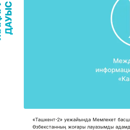
«Ташкент-2» әуежайында Мемлекет басш
Өзбекстанның жоғары лауазымды адамд