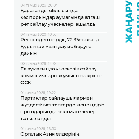
04 тамыз 2026, 20:04
Қарағанды облысында
кәсіпорындар аумағында алғаш
рет сайлау учаскелері ашылды
04 тамыз 2026, 16:55
Респонденттердің 72,3%-ы жаңа
Құрылтай үшін дауыс беруге
дайын
03 тамыз 2026, 12:34
Ел аумағында учаскелік сайлау
комиссиялары жұмысына кірісті -
ОСК
01 тамыз 2026, 19:22
Партиялар сайлаушылармен
жүздесті: мектептерде және өндіріс
орындарында өзекті мәселелер
талқыланды
01 тамыз 2026, 13:50
Орталық Азия елдерінің