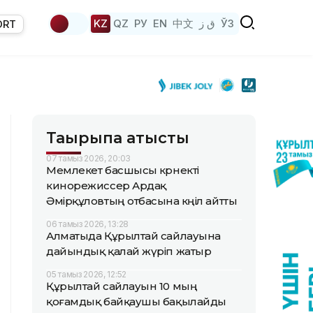
KZ
QZ
РУ
EN
中文
ق ز
ЎЗ
ORT
Тақырыпқа қатысты
07 тамыз 2026, 20:03
Мемлекет басшысы көрнекті
кинорежиссер Ардақ
Әмірқұловтың отбасына көңіл айтты
06 тамыз 2026, 13:28
Алматыда Құрылтай сайлауына
дайындық қалай жүріп жатыр
05 тамыз 2026, 12:52
Құрылтай сайлауын 10 мың
қоғамдық байқаушы бақылайды