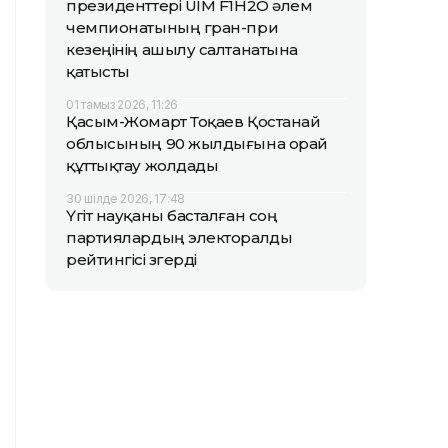
президенттері UIM F1H2O әлем
чемпионатының гран-при
кезеңінің ашылу салтанатына
қатысты
01 тамыз 2026, 11:26
Қасым-Жомарт Тоқаев Қостанай
облысының 90 жылдығына орай
құттықтау жолдады
30 шілде 2026, 17:48
Үгіт науқаны басталған соң
партиялардың электоралды
рейтингісі өзгерді