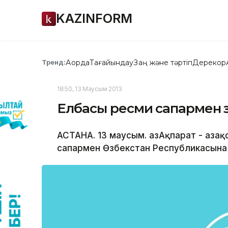
KAZINFORM
Ақорда
Тағайындау
Заң және тәртіп
Дерекқор
Тренд:
18:50, 13 Маусым 2013
Елбасы ресми сапармен Ө
АСТАНА. 13 маусым. ҚазАқпарат - Қаз
сапармен Өзбекстан Республикасына 