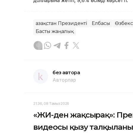
долларына жетіп, 9,6% өсімді көрсетті.
Қазақстан Президенті
Елбасы
Өзбекс
Басты жаңалық
без автора
Авторлар
21:36, 08 Тамыз 2026
«ЖИ-ден жақсырақ»: Пр
видеосы қызу талқылан