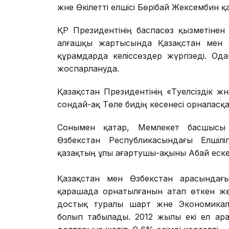
және Өкілетті елшісі Бөрібай Жексембин қ
ҚР Президентінің баспасөз қызметінен
алғашқы жартысында Қазақстан мен Ө
құрамдарда келіссөздер жүргізеді. Од
жоспарлануда.
Қазақстан Президентінің «Тәуелсіздік 
сондай-ақ Төле бидің кесенесі орналасқ
Сонымен қатар, Мемлекет басшысы 
Өзбекстан Республикасындағы Елшілі
қазақтың ұлы ағартушы-ақыны Абай еске
Қазақстан мен Өзбекстан арасындағ
қарашада орнатылғанын атап өткен жөн
достық туралы шарт және Экономика
болып табылады. 2012 жылы екі ел ар