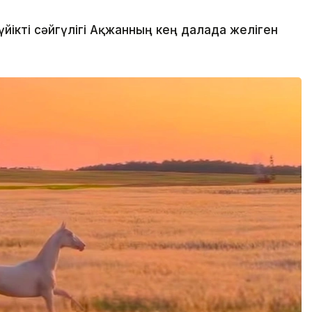
йікті сәйгүлігі Ақжанның кең далада желіген