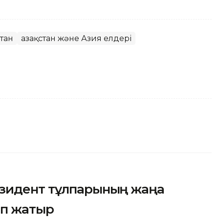
тан
Қазақстан және Азия елдері
езидент тұлпарының жаңа
ып жатыр