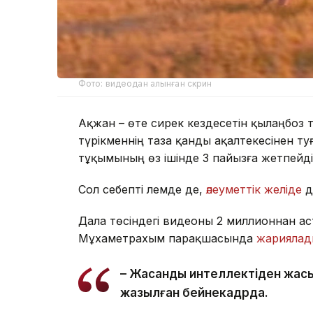
Фото: видеодан алынған скрин
Ақжан – өте сирек кездесетін қылаңбоз т
түрікменнің таза қанды ақалтекесінен т
тұқымының өз ішінде 3 пайызға жетпейді
Сол себепті әлемде де,
әлеуметтік желіде
д
Дала төсіндегі видеоны 2 миллионнан а
Мұхаметрахым парақшасында
жариялад
– Жасанды интеллектіден жақсы
жазылған бейнекадрда.