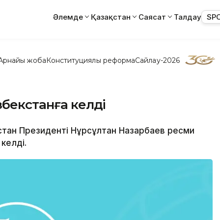
Әлемде
Қазақстан
Саясат
Талдау
SP
Арнайы жоба
Конституциялық реформа
Сайлау-2026
збекстанға келді
ақстан Президенті Нұрсұлтан Назарбаев ресми
келді.