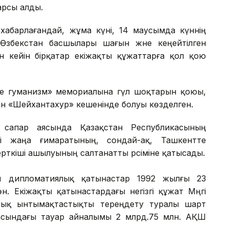
арсы алды.
 хабарлағандай, жұма күні, 14 маусымда күннің
збекстан басшылары шағын және кеңейтілген
ан кейін бірқатар екіжақты құжаттарға қол қою
және гуманизм» мемориалына гүл шоқтарын қоюы,
ан «Шейхантахур» кешенінде болуы көзделген.
сапар аясында Қазақстан Республикасының
гі жаңа ғимаратының, сондай-ақ, Ташкентте
рткіші ашылуының салтанатты рәсіміне қатысады.
ы дипломатиялық қатынастар 1992 жылғы 23
. Екіжақты қатынастардағы негізгі құжат Мәңгі
лық ынтымақтастықты тереңдету туралы шарт
асындағы тауар айналымы 2 млрд.75 млн. АҚШ