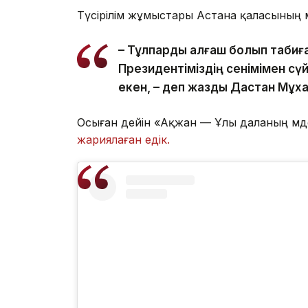
Түсірілім жұмыстары Астана қаласының 
– Тұлпарды алғаш болып табиға
Президентіміздің сенімімен сүй
екен, – деп жазды Дастан Мұх
Осыған дейін «Ақжан — Ұлы даланың мәд
жариялаған едік.