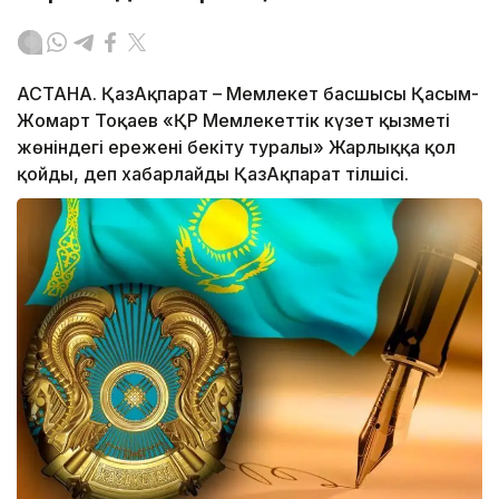
АСТАНА. ҚазАқпарат – Мемлекет басшысы Қасым-
Жомарт Тоқаев «ҚР Мемлекеттік күзет қызметі
жөніндегі ережені бекіту туралы» Жарлыққа қол
қойды, деп хабарлайды ҚазАқпарат тілшісі.