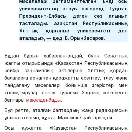
мәселелері регламенттелген. Енді осы
университеттің атауы өзгереді, Тұңғыш
Президент-Елбасы деген сөз алынып
тасталады. Қазақстан Республикасының
Ұлттық қорғаныс университеті деп
аталады», — деді Б. Орынбасаров.
Бұдан бұрын хабарланғандай, бүгін Сенаттың
жалпы отырысында «Қазақстан Республикасының
кейбір заңнамалық актілеріне Ұлттық қордан
балаларға арналған қаражатты есептеу, төлеу және
пайдалану мәселелері бойынша өзгерістер мен
толықтырулар енгізу туралы» Заңның жекелеген
баптары
мақұлданбады
.
Бұл ретте, аталған баптардың жаңа редакциясын
ұсына отырып, құжат Мәжіліске қайтарылды.
Осы құжатта «Қазақстан Республикасының