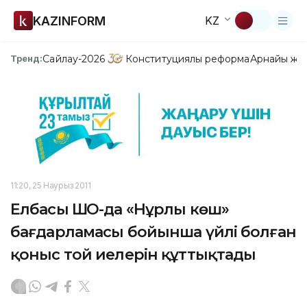
KAZINFORM
KZ
Сайлау-2026
Конституциялық реформа
Арнайы жо
Тренд:
11:20, 25 Наурыз 2011
Елбасы ШҚО-да «Нұрлы көш»
бағдарламасы бойынша үйлі болған
қоныс той иелерін құттықтады