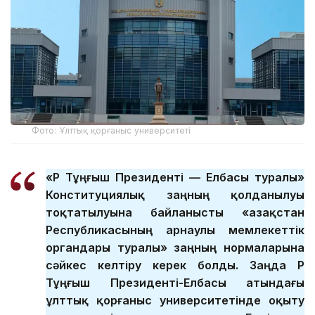
Фото: Ұлттық қорғаныс университеті
«ҚР Тұңғыш Президенті — Елбасы туралы»
Конституциялық заңның қолданылуы
тоқтатылуына байланысты «Қазақстан
Республикасының арнаулы мемлекеттік
органдары туралы» заңның нормаларына
сәйкес келтіру керек болды. Заңда ҚР
Тұңғыш Президенті-Елбасы атындағы
ұлттық қорғаныс университетінде оқыту