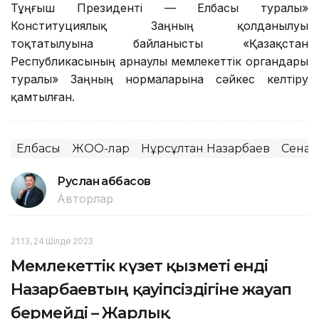
Тұңғыш Президенті — Елбасы туралы»
Конституциялық Заңның қолданылуы
тоқтатылуына байланысты «Қазақстан
Республикасының арнаулы мемлекеттік органдары
туралы» Заңның нормаларына сәйкес келтіру
қамтылған.
Елбасы
ЖОО-лар
Нұрсұлтан Назарбаев
Сенат
Руслан Ғаббасов
Авторлар
21:13, 24 Шілде 2023
Мемлекеттік күзет қызметі енді
Назарбаевтың қауіпсіздігіне жауап
бермейді – Жарлық