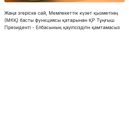
Жаңа өзгеріске сай, Мемлекеттік күзет қызметінің
(МКҚ) басты функциясы қатарынан ҚР Тұңғыш
Президенті - Елбасының қауіпсіздігін қамтамасыз
ету міндеті алынып тасталды.
«Міндеттері - Қазақстан Республикасы
Президентінің және басқа да күзетілетін
адамдардың қауіпсіздігін қамтамасыз ету», -
делінген жаңа редакцияда.
Жарлық алғаш ресми жарияланғаннан 10 күн өтіп
барып, 3 тамызда күшіне енеді.
Бұған дейін МКҚ-ден Нұрсұлтан Назарбаевтың
қауіпсіздігін қамтамасыз ету міндеті «ҚР Тұңғыш
Президенті – Елбасы туралы» ҚР Конституциялық
заңының күші жойылуына байланысты алынып
тасталуы мүмкін екендігі
хабарланған еді
.