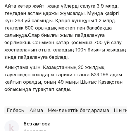
Айта кетер жәйт, жаңа үйлерді салуға 3,9 млрд.
теңгеден астам қаржы жұмсалды. Мұнда қазіргі
күні 363 үй салынды. Қазіргі күні құны 1,2 млрд.
теңгелік 600 орындық мектеп пен балабақша
салынуда.Олар биылғы жылы пайдалануға
берілмекші. Сонымен қатар қосымша 700 үй салу
жоспарланып отыр, олардың 100-і биылғы жылдың
өзінде пайдалануға беріледі.
Анықтама үшін: Қазақстанның 20 жылдық
тәуелсіздігі жылдары тарихи отанға 823 196 адам
қайтып оралды, оның 49 мыңы Шығыс Қазақстан
облысында тұрақтап қалды.
Елбасы
Аймақ
Мемлекеттік бағдарлама
Шығыс 
без автора
Авторлар