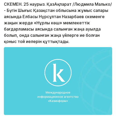
ӨСКЕМЕН. 25 наурыз. ҚазАқпарат /Людмила Малько/
- Бүгін Шығыс Қазақстан облысына жұмыс сапары
аясында Елбасы Нұрсұлтан Назарбаев Өскеменге
жақын жерде «Нұрлы көш» мемлекеттік
бағдарламасы аясында салынған жаңа ауылда
болып, онда салынған жаңа үйлерге ие болған
қоныс той иелерін құттықтады.