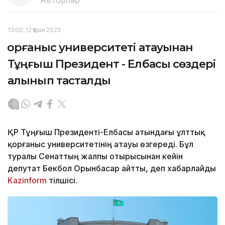
13:00, 12 Қазан 2023
Қорғаныс университеті атауынан
Тұңғыш Президент - Елбасы сөздері
алынып тасталды
ҚР Тұңғыш Президенті-Елбасы атындағы ұлттық
қорғаныс университетінің атауы өзгереді. Бұл
туралы Сенаттың жалпы отырысынан кейін
депутат Бекбол Орынбасар айтты, деп хабарлайды
Kazinform
тілшісі.