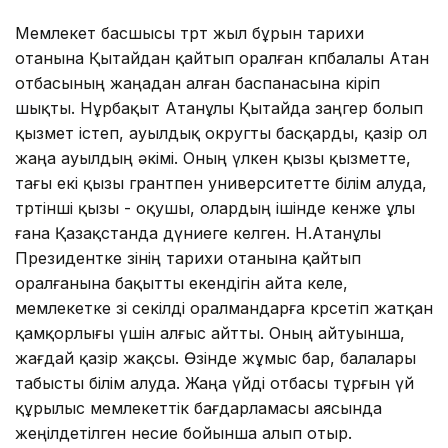
Мемлекет басшысы төрт жыл бұрын тарихи
отанына Қытайдан қайтып оралған көпбалалы Атан
отбасының жаңадан алған баспанасына кіріп
шықты. Нұрбақыт Атанұлы Қытайда заңгер болып
қызмет істеп, ауылдық округты басқарды, қазір ол
жаңа ауылдың әкімі. Оның үлкен қызы қызметте,
тағы екі қызы грантпен университетте білім алуда,
төртінші қызы - оқушы, олардың ішінде кенже ұлы
ғана Қазақстанда дүниеге келген. Н.Атанұлы
Президентке өзінің тарихи отанына қайтып
оралғанына бақытты екендігін айта келе,
мемлекетке өзі секілді оралмандарға көрсетіп жатқан
қамқорлығы үшін алғыс айтты. Оның айтуынша,
жағдай қазір жақсы. Өзінде жұмыс бар, балалары
табысты білім алуда. Жаңа үйді отбасы тұрғын үй
құрылыс мемлекеттік бағдарламасы аясында
жеңілдетілген несие бойынша алып отыр.