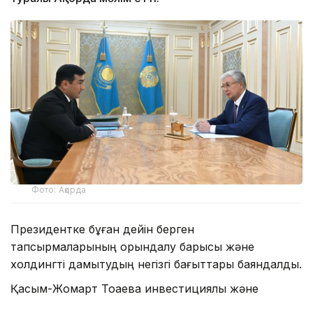
Фото: Ақорда
Президентке бұған дейін берген
тапсырмаларының орындалу барысы және
холдингті дамытудың негізгі бағыттары баяндалды.
Қасым-Жомарт Тоқаевқа инвестициялық және
кредиттік портфель 14,3 триллион теңгеге жетіп,