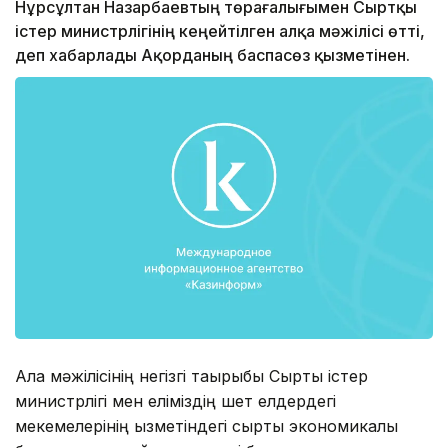
Нұрсұлтан Назарбаевтың төрағалығымен Сыртқы
істер министрлігінің кеңейтілген алқа мәжілісі өтті,
деп хабарлады Ақорданың баспасөз қызметінен.
Алқа мәжілісінің негізгі тақырыбы Сыртқы істер
министрлігі мен еліміздің шет елдердегі
мекемелерінің қызметіндегі сыртқы экономикалық