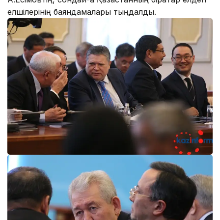
елшілерінің баяндамалары тыңдалды.