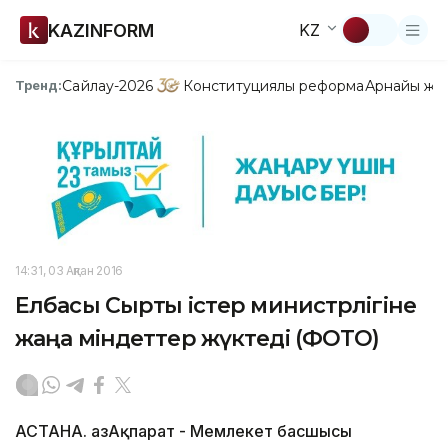
KAZINFORM
KZ
Сайлау-2026
Конституциялық реформа
Арнайы жо
Тренд:
14:31, 03 Ақпан 2016
Елбасы Сыртқы істер министрлігіне
жаңа міндеттер жүктеді (ФОТО)
АСТАНА. ҚазАқпарат - Мемлекет басшысы