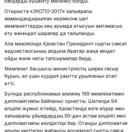
бағдарды күшейту мәселесі болды.
Отырыста «ЭКСПО-2017» халықаралық
мамандандырылған көрмесіне шет
мемлекеттердің кең ауқымда қатысуын қамтамасыз
ету жөніндегі шаралар да талқыланды.
Алқа мәжілісінде Қазақстан Президенті сыртқы саясат
ведомствосының алдына бірқатар жаңа міндет
қойды және нақты тапсырмалар берді.
Мемлекет басшысы министрліктің ширек ғасыр
бұрын, ел үшін күрделі уақытта құрылғанын атап
өтті.
Бүгінде республикамыз әлемнің 169 мемлекетімен
дипломатиялық байланыс орнатты. Шетелде 94
елшілік жұмыс істейді, Қазақстанда өзге елдер мен
халықаралық ұйымдардың 50-ден астам елшілігі мен
дипломатиялық өкілдіктері бар. Отандық дипломатия
арқылы көптеген жаһандық өлшемдегі сыртқы саяси