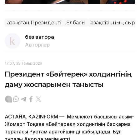
Қазақстан Президенті
Елбасы
Қазақстанның сырт
без автора
Авторлар
17:07, 05 Тамыз 2026
Президент «Бәйтерек» холдингінің
даму жоспарымен танысты
АСТАНА. KAZINFORM — Мемлекет басшысы Қасым-
Жомарт Тоқаев «Бәйтерек» холдингінің басқарма
төрағасы Рустам Қарағойшинді қабылдады. Бұл
туралы Ақорда мәлім етті.