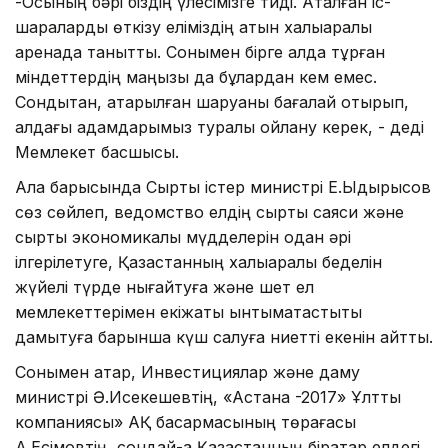
-Осының бәрі біздің үлесімізге тиді. Аталған іс-
шараларды өткізу еліміздің атын халықаралық
аренада танытты. Сонымен бірге алда тұрған
міндеттердің маңызы да бұлардан кем емес.
Сондықтан, атқарылған шаруаны бағалай отырып,
алдағы қадамдарымыз туралы ойлану керек, - деді
Мемлекет басшысы.
Алқа барысында Сыртқы істер министрі Е.Ыдырысов
сөз сөйлеп, ведомство елдің сыртқы саяси және
сыртқы экономикалық мүдделерін одан әрі
ілгерілетуге, Қазақстанның халықаралық беделін
жүйелі түрде нығайтуға және шет ел
мемлекеттерімен екіжақты ынтымақтастықты
дамытуға барынша күш салуға ниетті екенін айтты.
Сонымен қатар, Инвестициялар және даму
министрі Ә.Исекешевтің, «Астана -2017» Ұлттық
компаниясы» АҚ басқармасының төрағасы
А.Есімовтің, сондай-ақ Қазақстанның бірқатар елдегі