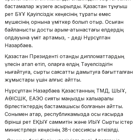
бастамалар жүзеге асырылды. Қазақстан тұңғыш
рет БҰҰ Қауіпсіздік кеңесінің тұрақты емес
мүшесінің орнына үміткер болып отыр. Осыған
байланысты достық қарым-қатынастағы елдердің
қолдауына үміт артамыз, - деді Нұрсұлтан
Назарбаев.
Қазақстан Президенті отандық дипломаттардың
үлесін атап өтіп, оларға елдің Тәуелсіздігін
нығайтуға, сыртқы саясатты дамытуға бағытталған
жұмыстары үшін алғыс айтты.
Нұрсұлтан Назарбаев Қазақстанның ТМД, ШЫҰ,
АӨІСШК, ЕАЭО сияқты маңызды халықаралық
бірлестіктердің бастамашысы болғанын айтты.
Сонымен қатар, республикамызда осы ғасырда
бірінші рет ЕҚЫҰ саммитін және ИЫҰ Сыртқы істер
министрлері кеңесінің 38-і сессиясы өткізілді.