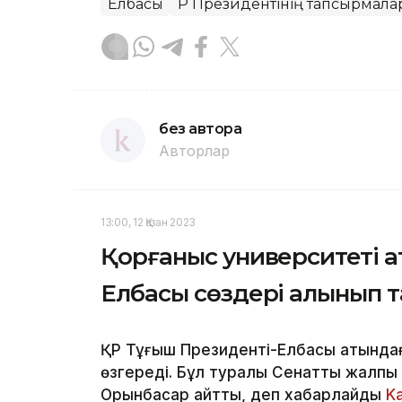
Елбасы
ҚР Президентінің тапсырмалар
без автора
Авторлар
13:00, 12 Қазан 2023
Қорғаныс университеті 
Елбасы сөздері алынып 
ҚР Тұңғыш Президенті-Елбасы атындағ
өзгереді. Бұл туралы Сенаттың жалпы
Орынбасар айтты, деп хабарлайды
K