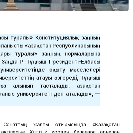
басы туралы» Конституциялық заңның
ланысты «Қазақстан Республикасының
дары туралы» заңның нормаларына
 Заңда ҚР Тұңғыш Президенті-Елбасы
университетінде оқыту мәселелері
иверситеттің атауы өзгереді, Тұңғыш
өз алынып тасталады. Қазақстан
ғаныс университеті деп аталады», —
ін Сенаттың жалпы отырысында «Қазақстан
ктілеріне Ұлттық қордан балаларға арналған