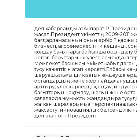
деп хабарлайды ҚазАқпарат ҚР Президент
жасап.Президент Үкіметтің 2009-2011 
бағдарламасының оның әрбір ? қаржы 
бизнесті, агроөнеркәсіптік кешенді,
қолдау бағыттары бойынша орындалу 
негізгі бағыттарын жүзеге асыруда ілгер
Мемлекет басшысы Үкімет қабылдаған
түсу қажеттігін атап көрсетті.Елбасы к
шаруашылығы шикізатын өңдеушілерді 
органдардың және жер пайдаланушыла
арттыру, үлескерлерді қолдау, индуст
бағыттарын нақтылау, шағын және орта 
салаларда жұмысты жандандыра түсудің
жатқан шараларымыз перспективалық с
жақсарту, инновациялық белсенділікті а
деп атап өтті Президент.