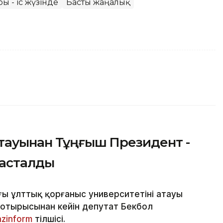
ы - іс жүзінде
Басты жаңалық
атауынан Тұңғыш Президент -
тасталды
ы ұлттық қорғаныс университетінің атауы
 отырысынан кейін депутат Бекбол
azinform
тілшісі.