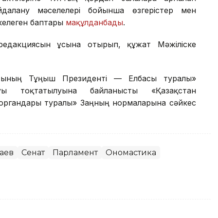
далану мәселелері бойынша өзгерістер мен
келеген баптары
мақұлданбады
.
редакциясын ұсына отырып, құжат Мәжіліске
сының Тұңғыш Президенті — Елбасы туралы»
уы тоқтатылуына байланысты «Қазақстан
 органдары туралы» Заңның нормаларына сәйкес
аев
Сенат
Парламент
Ономастика