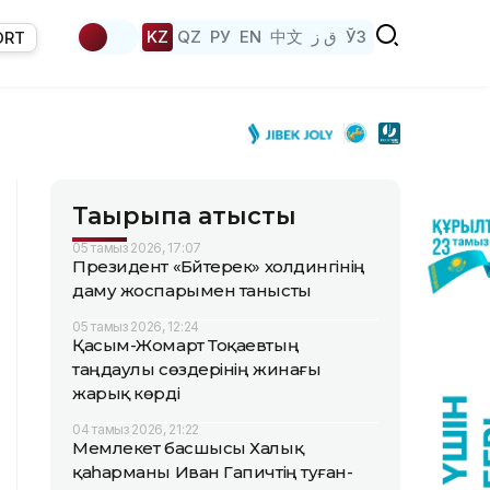
KZ
QZ
РУ
EN
中文
ق ز
ЎЗ
ORT
Тақырыпқа қатысты
05 тамыз 2026, 17:07
Президент «Бәйтерек» холдингінің
даму жоспарымен танысты
05 тамыз 2026, 12:24
Қасым-Жомарт Тоқаевтың
таңдаулы сөздерінің жинағы
жарық көрді
04 тамыз 2026, 21:22
Мемлекет басшысы Халық
қаһарманы Иван Гапичтің туған-