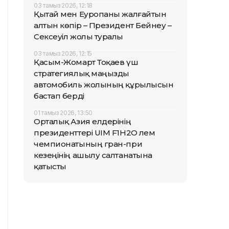
03 тамыз 2026, 12:18
Қытай мен Еуропаны жалғайтын
алтын көпір – Президент Бейнеу –
Сексеуіл жолы туралы
03 тамыз 2026, 12:15
Қасым-Жомарт Тоқаев үш
стратегиялық маңызды
автомобиль жолының құрылысын
бастап берді
01 тамыз 2026, 13:50
Орталық Азия елдерінің
президенттері UIM F1H2O әлем
чемпионатының гран-при
кезеңінің ашылу салтанатына
қатысты