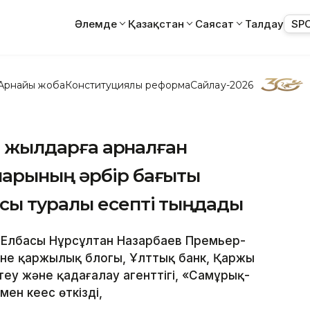
Әлемде
Қазақстан
Саясат
Талдау
SP
Арнайы жоба
Конституциялық реформа
Сайлау-2026
11 жылдарға арналған
арының әрбір бағыты
ы туралы есепті тыңдады
– Елбасы Нұрсұлтан Назарбаев Премьер-
және қаржылық блогы, Ұлттық банк, Қаржы
у және қадағалау агенттігі, «Самұрық-
н кеңес өткізді,