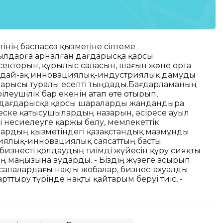
інің баспасөз қызметіне сілтеме
жылдарға арналған дағдарысқа қарсы
секторын, құрылыс саласын, шағын және орта
 сондай-ақ инновациялық-индустриялық дамуды
барысы туралы есепті тыңдады.Бағдарламаның
ілеушілік бар екенін атап өте отырып,
 дағдарысқа қарсы шараларды жандандыра
еңеске қатысушылардың назарын, әсіресе ауыл
несиелеуге қаржы бөлу, мемлекеттік
рдың қызметіндегі қазақстандық мазмұнды
риялық-инновациялық саясаттың басты
бизнесті қолдаудың тиімді жүйесін құру сияқты
 маңызына аударды. - Біздің жүзеге асырып
алалардағы нақты жобалар, бизнес-ахуалды
рттыру түрінде нақты қайтарым беруі тиіс, -