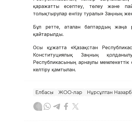
қаражатты есептеу, төлеу және пай
толықтырулар енгізу туралы» Заңның же
Бұл ретте, аталған баптардың жаңа 
қайтарылды.
Осы құжатта «Қазақстан Республика
Конституциялық Заңның қолданыл
Республикасының арнаулы мемлекеттік
келтіру қамтылған.
Елбасы
ЖОО-лар
Нұрсұлтан Назарб