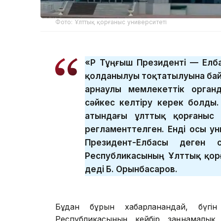
Фото: Ұлттық қорғаныс университеті
«ҚР Тұңғыш Президенті — Ел
қолданылуы тоқтатылуына бай
арнаулы мемлекеттік орган
сәйкес келтіру керек болды.
атындағы ұлттық қорғаныс 
регламенттелген. Енді осы ун
Президент-Елбасы деген с
Республикасының Ұлттық қор
деді Б. Орынбасаров.
Бұдан бұрын хабарланғандай, бүг
Республикасының кейбір заңнамалық а