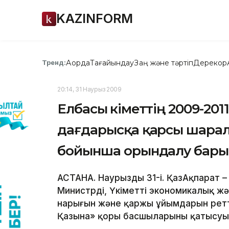
KAZINFORM
Ақорда
Тағайындау
Заң және тәртіп
Дерекқор
Тренд:
20:14, 31 Наурыз 2009
Елбасы Үкіметтің 2009-20
дағдарысқа қарсы шарал
бойынша орындалу барыс
АСТАНА. Наурыздың 31-і. ҚазАқпарат 
Министрдің, Үкіметтің экономикалық 
нарығын және қаржы ұйымдарын ретте
Қазына» қоры басшыларының қатысуыме