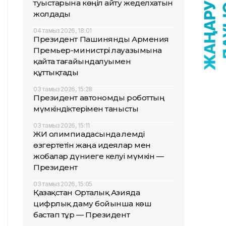
туыстарына көңіл айту жеделхатын
жолдады
04 тамыз 2026, 18:01
Президент Пашинянды Армения
Премьер-министрі лауазымына
қайта тағайындалуымен
құттықтады
03 тамыз 2026, 15:28
Президент автономды роботтың
мүмкіндіктерімен танысты
03 тамыз 2026, 15:11
ЖИ олимпиадасында әлемді
өзгертетін жаңа идеялар мен
жобалар дүниеге келуі мүмкін —
Президент
03 тамыз 2026, 15:05
Қазақстан Орталық Азияда
цифрлық даму бойынша көш
бастап тұр — Президент