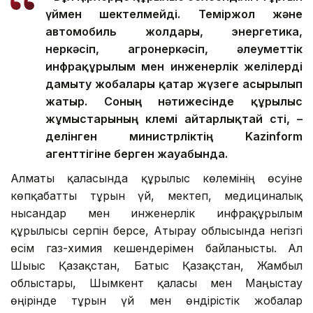
үймен шектелмейді. Теміржол және
автомобиль жолдары, энергетика,
өнеркәсіп, агроөнеркәсіп, әлеуметтік
инфрақұрылым мен инженерлік желілерді
дамыту жобалары қатар жүзеге асырылып
жатыр. Соның нәтижесінде құрылыс
жұмыстарының көлемі айтарлықтай өсті, –
делінген министрліктің Kazinform
агенттігіне берген жауабында.
Алматы қаласында құрылыс көлемінің өсуіне
көпқабатты тұрғын үй, мектеп, медициналық
нысандар мен инженерлік инфрақұрылым
құрылысы серпін берсе, Атырау облысында негізгі
өсім газ-химия кешендерімен байланысты. Ал
Шығыс Қазақстан, Батыс Қазақстан, Жамбыл
облыстары, Шымкент қаласы мен Маңғыстау
өңірінде тұрғын үй мен өндірістік жобалар