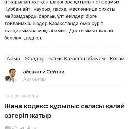
атқарылып жатқан шараларға қатысып отырамыз.
Құрбан айт, наурыз, пасха, масленница сияқты
мейрамдарды барлық ұлт өкілдері бірге
тойлаймыз. Біздер Қазақстанда өмір сүріп
жатқанымызға мақтанамыз. Достығымыз жасай
берсін», деді ол.
Аймақ
Жолдау
Батыс Қазақстан облысы
Қоғам
Ғайсағали Сейтақ
Авторлар
09:01, 09 Тамыз 2026
Жаңа кодекс: құрылыс саласы қалай
өзгеріп жатыр