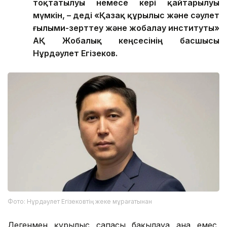
тоқтатылуы немесе кері қайтарылуы
мүмкін, – деді «Қазақ құрылыс және сәулет
ғылыми-зерттеу және жобалау институты»
АҚ Жобалық кеңсесінің басшысы
Нұрдәулет Егізеков.
Фото: Нұрдәулет Егізековтің жеке мұрағатынан
Дегенмен құрылыс сапасы бақылауға ғана емес,