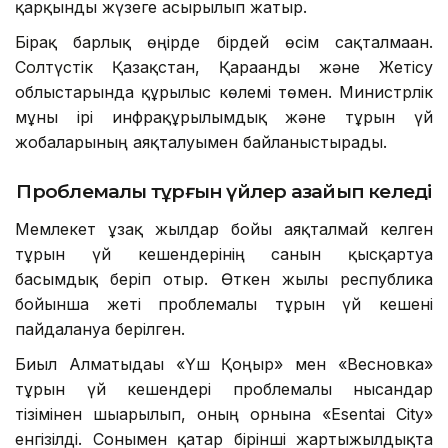
қарқынды жүзеге асырылып жатыр.
Бірақ барлық өңірде бірдей өсім сақталмаған.
Солтүстік Қазақстан, Қарағанды және Жетісу
облыстарында құрылыс көлемі төмен. Министрлік
мұны ірі инфрақұрылымдық және тұрғын үй
жобаларының аяқталуымен байланыстырады.
Проблемалы тұрғын үйлер азайып келеді
Мемлекет ұзақ жылдар бойы аяқталмай келген
тұрғын үй кешендерінің санын қысқартуға
басымдық беріп отыр. Өткен жылы республика
бойынша жеті проблемалы тұрғын үй кешені
пайдалануға берілген.
Биыл Алматыдағы «Үш Қоңыр» мен «Весновка»
тұрғын үй кешендері проблемалы нысандар
тізімінен шығарылып, оның орнына «Esentai City»
енгізілді. Сонымен қатар бірінші жартыжылдықта