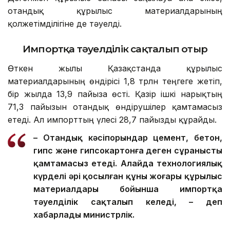
отандық құрылыс материалдарының
қолжетімділігіне де тәуелді.
Импортқа тәуелділік сақталып отыр
Өткен жылы Қазақстанда құрылыс
материалдарының өндірісі 1,8 трлн теңгеге жетіп,
бір жылда 13,9 пайызға өсті. Қазір ішкі нарықтың
71,3 пайызын отандық өндірушілер қамтамасыз
етеді. Ал импорттың үлесі 28,7 пайызды құрайды.
– Отандық кәсіпорындар цемент, бетон,
гипс және гипсокартонға деген сұранысты
қамтамасыз етеді. Алайда технологиялық
күрделі әрі қосылған құны жоғары құрылыс
материалдары бойынша импортқа
тәуелділік сақталып келеді, – деп
хабарлады министрлік.