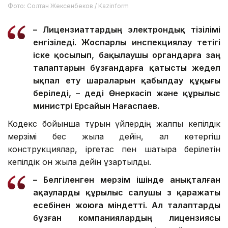
Фото: Солтан Жексенбеков / Kazinform
– Лицензиаттардың электрондық тізілімі
енгізіледі. Жоспарлы инспекциялау тетігі
іске қосылып, бақылаушы органдарға заң
талаптарын бұзғандарға қатысты жедел
ықпал ету шараларын қабылдау құқығы
беріледі, – деді Өнеркәсіп және құрылыс
министрі Ерсайын Нағаспаев.
Кодекс бойынша тұрғын үйлердің жалпы кепілдік
мерзімі бес жылға дейін, ал көтергіш
конструкциялар, іргетас пен шатырға берілетін
кепілдік он жылға дейін ұзартылды.
– Белгіленген мерзім ішінде анықталған
ақауларды құрылыс салушы өз қаражаты
есебінен жоюға міндетті. Ал талаптарды
бұзған компаниялардың лицензиясы