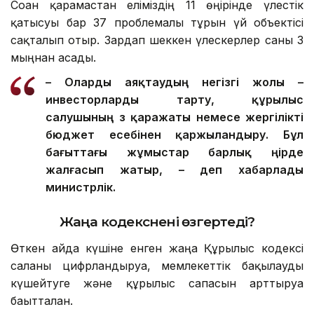
Соған қарамастан еліміздің 11 өңірінде үлестік
қатысуы бар 37 проблемалы тұрғын үй объектісі
сақталып отыр. Зардап шеккен үлескерлер саны 3
мыңнан асады.
– О
ларды
аяқтаудың негізгі жолы –
инвесторларды тарту, құрылыс
салушының өз қаражаты немесе жергілікті
бюджет есебінен қаржыландыру. Бұл
бағыттағы жұмыстар барлық өңірде
жалғасып жатыр, – деп хабарлады
министрлік.
Жаңа кодекс
нені өзгертеді?
Өткен айда күшіне енген жаңа Құрылыс кодексі
саланы цифрландыруға, мемлекеттік бақылауды
күшейтуге және құрылыс сапасын арттыруға
бағытталған.