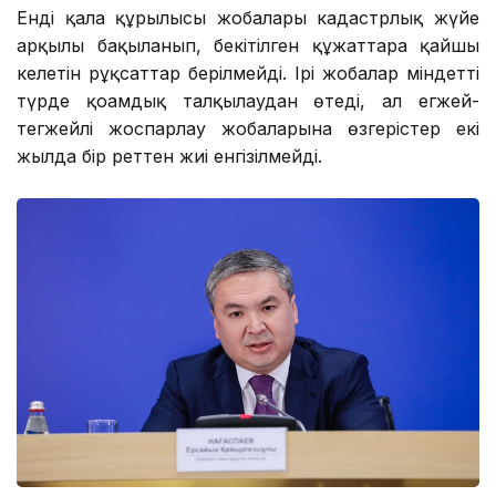
Енді қала құрылысы жобалары кадастрлық жүйе
арқылы бақыланып, бекітілген құжаттарға қайшы
келетін рұқсаттар берілмейді. Ірі жобалар міндетті
түрде қоғамдық талқылаудан өтеді, ал егжей-
тегжейлі жоспарлау жобаларына өзгерістер екі
жылда бір реттен жиі енгізілмейді.