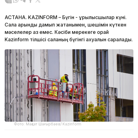
АСТАНА. KAZINFORM – Бүгін - құрылысшылар күні.
Сала қарқынды дамып жатқанымен, шешімін күткен
мәселелер аз емес. Кәсіби мерекеге орай
Kazinform тілшісі саланың бүгінгі ахуалын саралады.
Фото: Мақсат Шағырбаев/ Kazinform