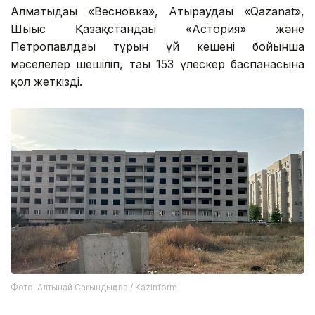
Алматыдағы «Весновка», Атыраудағы «Qazanat»,
Шығыс Қазақстандағы «Астория» және
Петропавлдағы тұрғын үй кешені бойынша
мәселелер шешіліп, тағы 153 үлескер баспанасына
қол жеткізді.
Фото: Алтынай Сағындықова / Kazinform