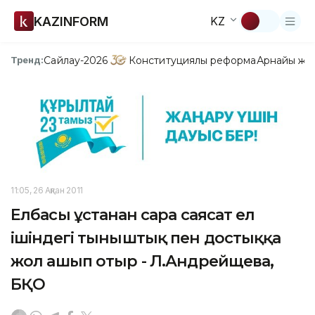
KAZINFORM
KZ
Сайлау-2026
Конституциялық реформа
Арнайы жо
Тренд:
11:05, 26 Ақпан 2011
Елбасы ұстанған сара саясат ел
ішіндегі тыныштық пен достыққа
жол ашып отыр - Л.Андрейщева,
БҚО