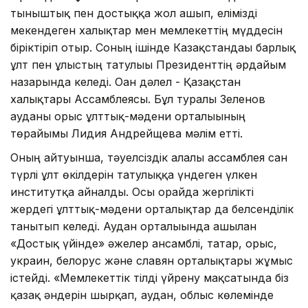
тыныштық пен достыққа жол ашып, елімізді
мекендеген халықтар мен мемлекеттің мүддесін
біріктіріп отыр. Соның ішінде Казақстандағы барлық
ұлт пен ұлыстың татулығы Президенттің әрдайым
назарында келеді. Оған дәлел - Қазақстан
халықтары Ассамблеясы. Бұл туралы Зеленов
ауданы орыс ұлттық-мәдени орталығының
төрайымы Лидия Андрейщева мәлім етті.
Оның айтуынша, тәуелсіздік алғалы ассамблея сан
түрлі ұлт өкілдерін татулыққа үндеген үлкен
институтқа айналды. Осы орайда жергілікті
жердегі ұлттық-мәдени орталықтар да белсенділік
танытып келеді. Аудан орталығында ашылған
«Достық үйінде» әжелер ансамблі, татар, орыс,
украин, белорус және славян орталықтары жұмыс
істейді. «Мемлекеттік тілді үйрену мақсатында біз
қазақ әндерін шырқап, аудан, облыс көлемінде