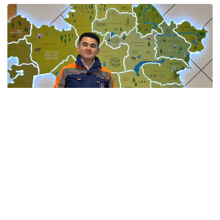
Фото: Мансұрбек Қамаладдиннің жеке мұрағатынан
Қауіпсіздікті қамтамасыз етумен қатар саланың
болашағы білікті мамандарға да тікелей байланысты.
Бүгінде еліміздің 34 жоғары оқу орнында «Сәулет
және құрылыс» бағыты бойынша 20 мыңға жуық
студент білім алады. Жоғары оқу орындары BIM