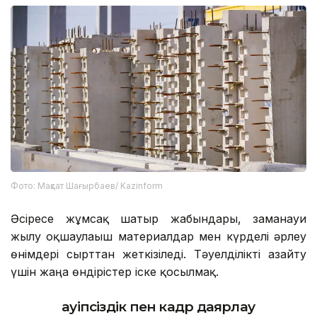
Фото: Мақсат Шағырбаев/ Kazinform
Әсіресе жұмсақ шатыр жабындары, заманауи
жылу оқшаулағыш материалдар мен күрделі әрлеу
өнімдері сырттан жеткізіледі. Тәуелділікті азайту
үшін жаңа өндірістер іске қосылмақ.
Қауіпсіздік пен кадр даярлау