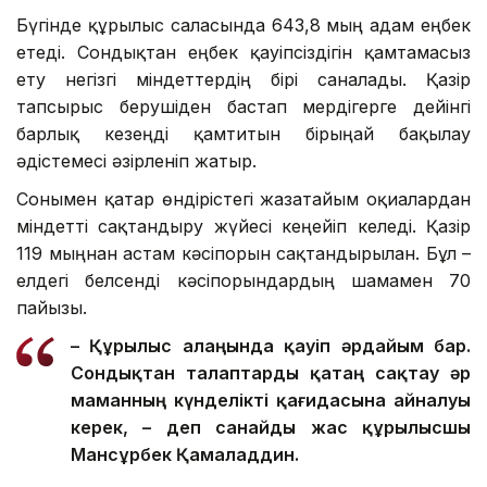
Бүгінде құрылыс саласында 643,8 мың адам еңбек
етеді. Сондықтан еңбек қауіпсіздігін қамтамасыз
ету негізгі міндеттердің бірі саналады. Қазір
тапсырыс берушіден бастап мердігерге дейінгі
барлық кезеңді қамтитын бірыңғай бақылау
әдістемесі әзірленіп жатыр.
Сонымен қатар өндірістегі жазатайым оқиғалардан
міндетті сақтандыру жүйесі кеңейіп келеді. Қазір
119 мыңнан астам кәсіпорын сақтандырылған. Бұл –
елдегі белсенді кәсіпорындардың шамамен 70
пайызы.
– Құрылыс алаңында қауіп әрдайым бар.
Сондықтан талаптар
ды
қатаң сақтау әр
маманның күнделікті қағидасына айналуы
керек, – де
п санайды
жас құрылысшы
Мансұрбек Қамалад
д
ин.