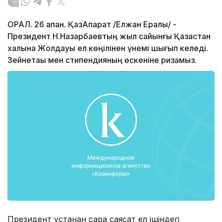
ОРАЛ. 26 ақпан. ҚазАқпарат /Елжан Ералы/ -
Президент Н.Назарбаевтың жыл сайынғы Қазақстан
халқына Жолдауы ел көңілінен үнемі шығып келеді.
Зейнетақы мен стипендияның өскеніне ризамыз.
Президент ұстанған сара саясат ел ішіндегі