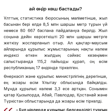
Қай өңір көш бастады?
Ұлттық статистика бюросының мәліметінше, жыл
басынан бері елде 8,5 млн шаршы метр тұрғын үй
немесе 80 667 баспана пайдалануға берілді. Жыл
соңына дейін көрсеткішті 20 млн шаршы метрге
жеткізу жоспарланып отыр. Ал қаңтар–маусым
айларында құрылыс жұмыстарының нақты көлем
индексі өткен жылдың сәйкес кезеңімен
салыстырғанда 115,2 пайызды құрап, оң өсім
республиканың 17 өңірінде тіркелген.
Өнеркәсіп және құрылыс министрлігінің дерегінше,
ең жоғары өсім Ұлытау облысында байқалды.
Мұнда құрылыс көлемі 3,3 есе артқан. Сонымен
қатар Қызылорда, Абай, Павлодар, Қостанай және
Түркістан облыстарында да жоғары өсім тіркелді.
– Бұл өңірлерде құрылыс белсенділігі тұрғын