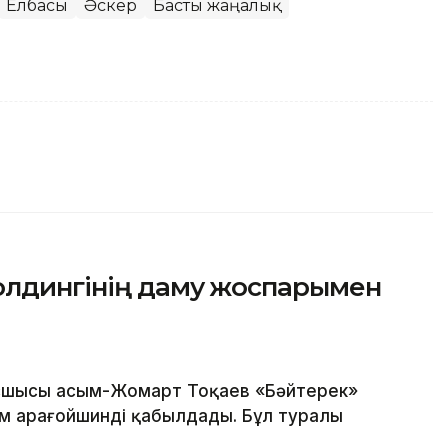
Елбасы
Әскер
Басты жаңалық
олдингінің даму жоспарымен
шысы Қасым-Жомарт Тоқаев «Бәйтерек»
м Қарағойшинді қабылдады. Бұл туралы