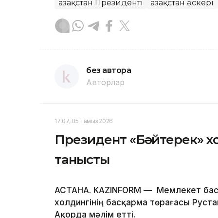
Қазақстан Президенті
Қазақстан әскері
без автора
Авторлар
17:07, 05 Тамыз 2026
Президент «Бәйтерек» х
танысты
АСТАНА. KAZINFORM — Мемлекет бас
холдингінің басқарма төрағасы Руста
Ақорда мәлім етті.