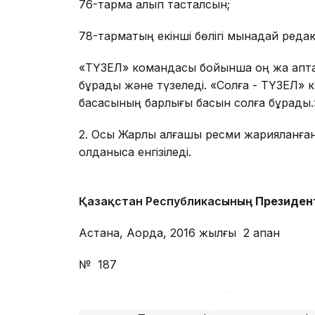
76-тармақ алып тасталсын;
78-тармақтың екінші бөлігі мынадай ред
«ТҮЗЕЛ» командасы бойынша оң жақ қапт
бұрады және түзеледі. «Солға - ТҮЗЕЛ» 
басқасының барлығы басын солға бұрады.
2. Осы Жарлық алғашқы ресми жарияланған 
қолданысқа енгізіледі.
Қазақстан Республикасының
Президен
Астана, Ақорда, 2016 жылғы 
№ 187