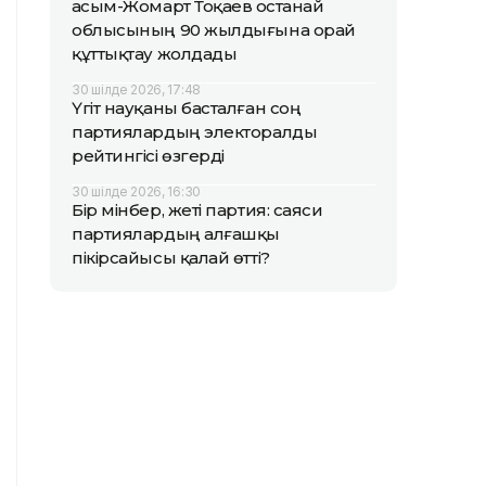
Қасым-Жомарт Тоқаев Қостанай
облысының 90 жылдығына орай
құттықтау жолдады
30 шілде 2026, 17:48
Үгіт науқаны басталған соң
партиялардың электоралды
рейтингісі өзгерді
30 шілде 2026, 16:30
Бір мінбер, жеті партия: саяси
партиялардың алғашқы
пікірсайысы қалай өтті?