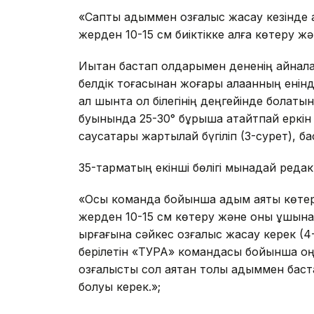
«Саптық адыммен қозғалыс жасау кезінде 
жерден 10-15 см биіктікке алға көтеру жә
Иықтан бастап қолдарымен дененің айнала
белдік тоғасынан жоғары алақанның енінд
ал шынтақ қол білегінің деңгейінде болатын
буынында 25-30° бұрышқа қатайтпай еркін
саусақтары жартылай бүгіліп (3-сурет), бас
35-тармақтың екінші бөлігі мынадай ред
«Осы команда бойынша адым аяқты көтер
жерден 10-15 см көтеру және оны ұшынан
ырғағына сәйкес қозғалыс жасау керек (4-
берілетін «ТУРА» командасы бойынша оң
қозғалысты сол аяқтан толық адыммен баст
болуы керек.»;