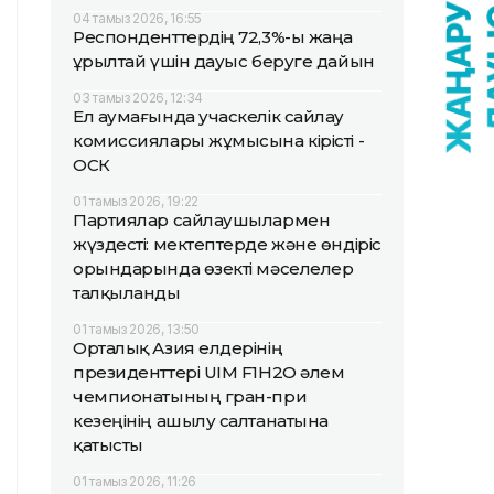
04 тамыз 2026, 16:55
Респонденттердің 72,3%-ы жаңа
Құрылтай үшін дауыс беруге дайын
03 тамыз 2026, 12:34
Ел аумағында учаскелік сайлау
комиссиялары жұмысына кірісті -
ОСК
01 тамыз 2026, 19:22
Партиялар сайлаушылармен
жүздесті: мектептерде және өндіріс
орындарында өзекті мәселелер
талқыланды
01 тамыз 2026, 13:50
Орталық Азия елдерінің
президенттері UIM F1H2O әлем
чемпионатының гран-при
кезеңінің ашылу салтанатына
қатысты
01 тамыз 2026, 11:26