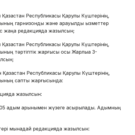
н Қазақстан Республикасы Қарулы Күштерінің,
рының гарнизондық және қарауылдық қызметтер
ес жаңа редакцияда жазылсын;
н Қазақстан Республикасы Қарулы Күштерінің,
рының тәртіптік жарғысы осы Жарлыққа 3-
лсын;
н Қазақстан Республикасы Қарулы Күштерінің,
арының саптық жарғысында:
акцияда жазылсын:
105 адым қарқынымен жүзеге асырылады. Адымның
іктері мынадай редакцияда жазылсын: