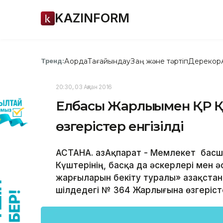
KAZINFORM
Ақорда
Тағайындау
Заң және тәртіп
Дерекқор
Тренд:
20:30, 03 Ақпан 2016
Елбасы Жарлығымен ҚР 
өзгерістер енгізілді
АСТАНА. ҚазАқпарат - Мемлекет басш
Күштерінің, басқа да әскерлері мен
жарғыларын бекіту туралы» Қазақста
шілдедегі № 364 Жарлығына өзгеріст