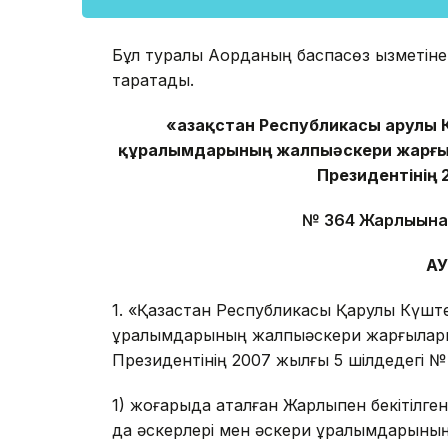
Бұл туралы Ақорданың баспасөз қызметіне
таратады.
«Қазақстан Республикасы Қарулы 
құралымдарының жалпыәскери жарғыла
Президентінің 
№ 364 Жарлығына 
ҚА
1. «Қазақстан Республикасы Қарулы Күштер
құралымдарының жалпыәскери жарғыларын
Президентінің 2007 жылғы 5 шілдедегі № 
1) жоғарыда аталған Жарлықпен бекітілген
да әскерлері мен әскери құралымдарының 