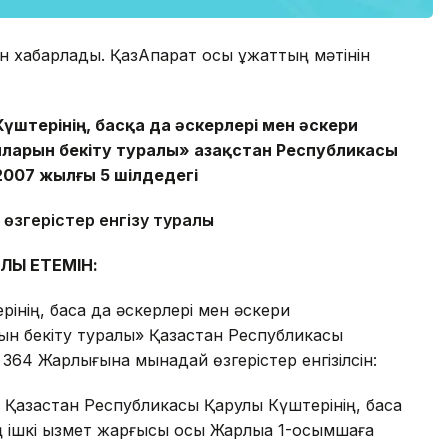
н хабарлады. ҚазАқпарат осы құжаттың мәтінін
Күштерінің, басқа да әскерлері мен әскери
рын бекіту туралы» Қазақстан Республикасы
2007 жылғы 5 шілдедегі
өзгерістер енгізу туралы
УЛЫ ЕТЕМІН:
інің, басқа да әскерлері мен әскери
 бекіту туралы» Қазақстан Республикасы
364 Жарлығына мынадай өзгерістер енгізілсін:
 Қазақстан Республикасы Қарулы Күштерінің, басқа
ішкі қызмет жарғысы осы Жарлыққа 1-қосымшаға