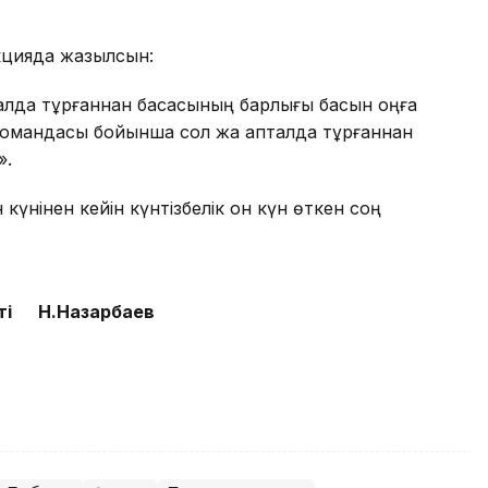
акцияда жазылсын:
алда тұрғаннан басқасының барлығы басын оңға
командасы бойынша сол жақ қапталда тұрғаннан
».
күнінен кейін күнтізбелік он күн өткен соң
ті Н.Назарбаев
2 ақпан