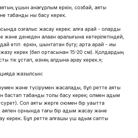
аяқтың ұшын анағұрлым еркін, созбай, аяқты
не табанды нық басу керек.
сында қозғалыс жасау керек: алға қарай - оларды
е және денеден алақан аралығына көтерілетіндей,
дай етіп еркін, шынтақтан бүгу; артқа қарай - иық
 жазу керек (бел ортасынан 15-20 см). Қолдардың
ты тік ұстап, өзінің алдына қарау керек.»;
акцияда жазылсын:
умен және түсірумен жасалады, бұл ретте аяқты
 бастап табанды толық басу керек; қолмен адым
сурет). Сол аяқты жерге қоюмен бір уақытта
 аяқпен орнында тағы бір адым жасау және
ау керек. Бұл ретте алғашқы үш адым саптық