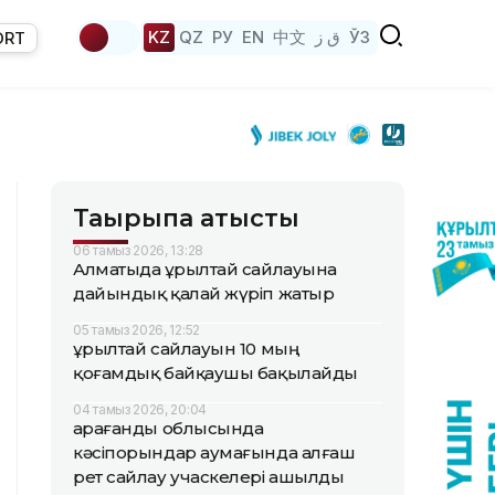
KZ
QZ
РУ
EN
中文
ق ز
ЎЗ
ORT
Тақырыпқа қатысты
06 тамыз 2026, 13:28
Алматыда Құрылтай сайлауына
дайындық қалай жүріп жатыр
05 тамыз 2026, 12:52
Құрылтай сайлауын 10 мың
қоғамдық байқаушы бақылайды
04 тамыз 2026, 20:04
Қарағанды облысында
кәсіпорындар аумағында алғаш
рет сайлау учаскелері ашылды