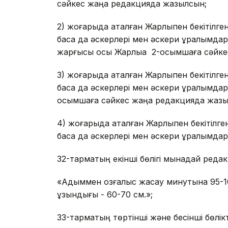
сәйкес жаңа редакцияда жазылсын;
2) жоғарыда аталған Жарлықпен бекітілге
басқа да әскерлері мен әскери құралымда
жарғысы осы Жарлыққа 2-қосымшаға сәйк
3) жоғарыда аталған Жарлықпен бекітілге
басқа да әскерлері мен әскери құралымда
қосымшаға сәйкес жаңа редакцияда жазы
4) жоғарыда аталған Жарлықпен бекітілге
басқа да әскерлері мен әскери құралымд
32-тармақтың екінші бөлігі мынадай ред
«Адыммен қозғалыс жасау минутына 95-
ұзындығы - 60-70 см.»;
33-тармақтың төртінші және бесінші бөл