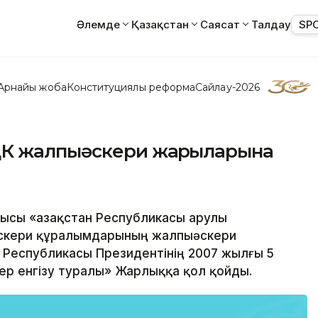
Әлемде
Қазақстан
Саясат
Талдау
SP
Арнайы жоба
Конституциялық реформа
Сайлау-2026
ҚК жалпыәскери жарғыларына
ысы «Қазақстан Республикасы Қарулы
 әскери құралымдарының жалпыәскери
н Республикасы Президентінің 2007 жылғы 5
ер енгізу туралы» Жарлыққа қол қойды.