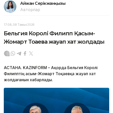
Айжан Серікжанқызы
Авторлар
17:08, 08 Тамыз 2026
Бельгия Королі Филипп Қасым-
Жомарт Тоқаевқа жауап хат жолдады
АСТАНА. KAZINFORM – Ақорда Бельгия Королі
Филипптің Қасым-Жомарт Тоқаевқа жауап хат
жолдағанын хабарлады.