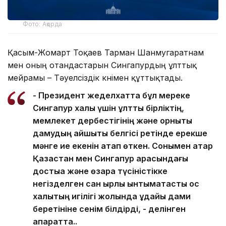
Фото: Ақорда
Қасым-Жомарт Тоқаев Тарман Шанмугаратнам
мен оның отандастарын Сингапурдың ұлттық
мейрамы – Тәуелсіздік күнімен құттықтады.
- Президент жеделхатта бұл мереке
Сингапур халқы үшін ұлттық бірліктің,
мемлекет дербестігінің және орнықты
дамудың айшықты белгісі ретінде ерекше
мәнге ие екенін атап өткен. Сонымен қатар
Қазақстан мен Сингапур арасындағы
достыққа және өзара түсіністікке
негізделген сан қырлы ынтымақтастық қос
халықтың игілігі жолында ұдайы дами
беретініне сенім білдірді, - делінген
ақпаратта..