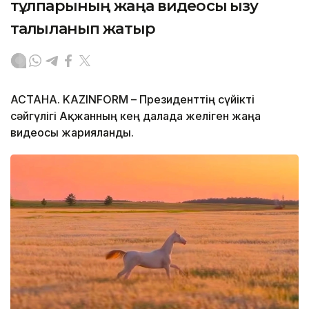
тұлпарының жаңа видеосы қызу
талқыланып жатыр
АСТАНА. KAZINFORM – Президенттің сүйікті
сәйгүлігі Ақжанның кең далада желіген жаңа
видеосы жарияланды.