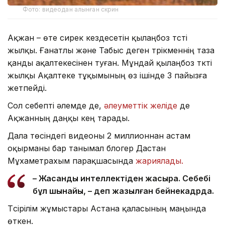
Фото: видеодан алынған скрин
Ақжан – өте сирек кездесетін қылаңбоз түсті
жылқы. Ғанатлы және Табыс деген түрікменнің таза
қанды ақалтекесінен туған. Мұндай қылаңбоз түкті
жылқы Ақалтеке тұқымының өз ішінде 3 пайызға
жетпейді.
Сол себепті әлемде де,
әлеуметтік желіде
де
Ақжанның даңқы кең тарады.
Дала төсіндегі видеоны 2 миллионнан астам
оқырманы бар танымал блогер Дастан
Мұхаметрахым парақшасында
жариялады.
– Жасанды интеллектіден жақсырақ. Себебі
бұл шынайы, – деп жазылған бейнекадрда.
Түсірілім жұмыстары Астана қаласының маңында
өткен.