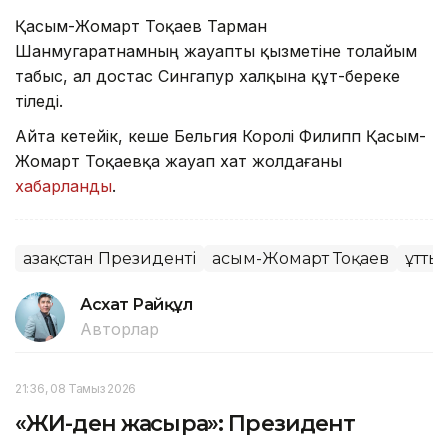
Қасым-Жомарт Тоқаев Тарман
Шанмугаратнамның жауапты қызметіне толайым
табыс, ал достас Сингапур халқына құт-береке
тіледі.
Айта кетейік, кеше Бельгия Королі Филипп Қасым-
Жомарт Тоқаевқа жауап хат жолдағаны
хабарланды
.
Қазақстан Президенті
Қасым-Жомарт Тоқаев
Құтты
Асхат Райқұл
Авторлар
21:36, 08 Тамыз 2026
«ЖИ-ден жақсырақ»: Президент