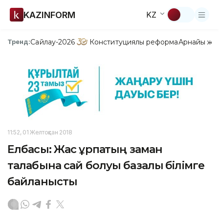
KAZINFORM
KZ
Сайлау-2026
Конституциялық реформа
Арнайы жо
Тренд:
11:52, 01 Желтоқсан 2018
Елбасы: Жас ұрпақтың заман
талабына сай болуы базалық білімге
байланысты