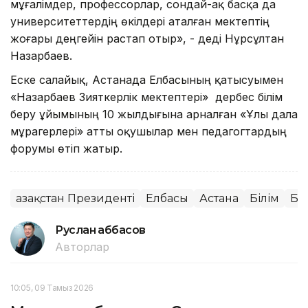
мұғалімдер, профессорлар, сондай-ақ басқа да
университеттердің өкілдері аталған мектептің
жоғары деңгейін растап отыр», - деді Нұрсұлтан
Назарбаев.
Еске салайық, Астанада Елбасының қатысуымен
«Назарбаев Зияткерлік мектептері» дербес білім
беру ұйымының 10 жылдығына арналған «Ұлы дала
мұрагерлері» атты оқушылар мен педагогтардың
форумы өтіп жатыр.
Қазақстан Президенті
Елбасы
Астана
Білім
Ба
Руслан Ғаббасов
Авторлар
10:05, 09 Тамыз 2026