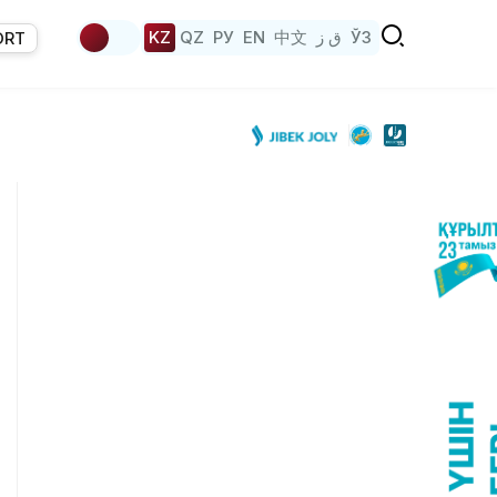
KZ
QZ
РУ
EN
中文
ق ز
ЎЗ
ORT