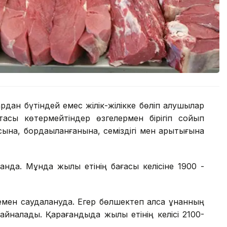
дан бүтіндей емес жілік-жілікке бөліп алушылар
лтасы көтермейтіндер өзгелермен бірігіп сойып
ына, бордақыланғанына, семіздігі мен арықтығына
анда. Мұнда жылқы етінің бағасы келісіне 1900 -
емен саудалануда. Егер бөлшектеп алса құнанның
йналады. Қарағандыда жылқы етінің келісі 2100-