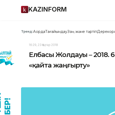
KAZINFORM
Ақорда
Тағайындау
Заң және тәртіп
Дерекқор
Тренд:
16:29, 23 Қаңтар 2018
Елбасы Жолдауы – 2018. 6
«қайта жаңғырту»