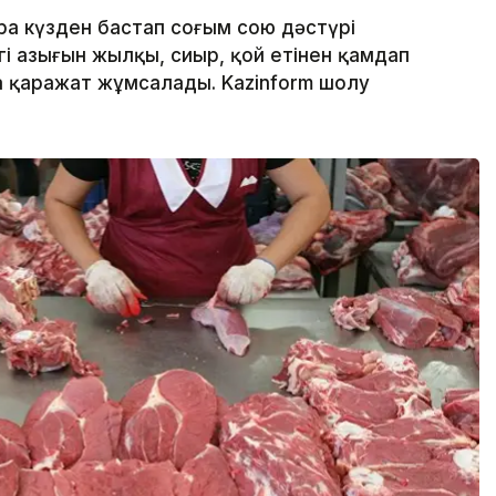
ра күзден бастап соғым сою дәстүрі
гі азығын жылқы, сиыр, қой етінен қамдап
 қаражат жұмсалады. Kazinform шолу