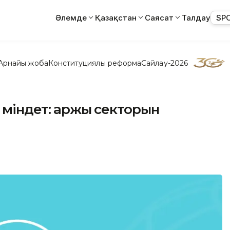
Әлемде
Қазақстан
Саясат
Талдау
SP
Арнайы жоба
Конституциялық реформа
Сайлау-2026
 міндет: Қаржы секторын