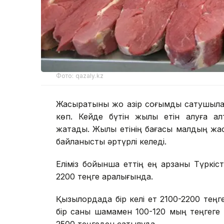
Фото: qazaly.kz
Жасыратыны жоқ қазір соғымды сатушылар
көп. Кейде бүтін жылқы етін алуға қа
жатады. Жылқы етінің бағасы малдың жас
байланысты әртүрлі келеді.
Еліміз бойынша еттің ең арзаны Түркіст
2200 теңге аралығында.
Қызылордада бір келі ет 2100-2200 теңг
бір саны шамамен 100-120 мың теңгеге а