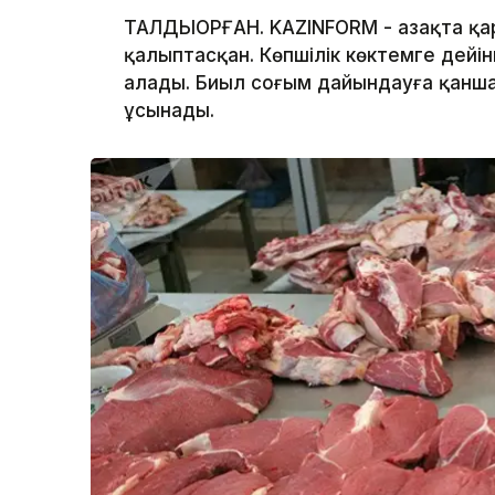
ТАЛДЫҚОРҒАН. KAZINFORM - Қазақта қа
қалыптасқан. Көпшілік көктемге дейін
алады. Биыл соғым дайындауға қанша
ұсынады.