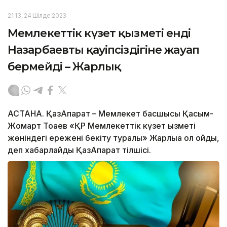
21:13, 24 Шілде 2023
Мемлекеттік күзет қызметі енді
Назарбаевтың қауіпсіздігіне жауап
бермейді – Жарлық
АСТАНА. ҚазАқпарат – Мемлекет басшысы Қасым-
Жомарт Тоқаев «ҚР Мемлекеттік күзет қызметі
жөніндегі ережені бекіту туралы» Жарлыққа қол қойды,
деп хабарлайды ҚазАқпарат тілшісі.