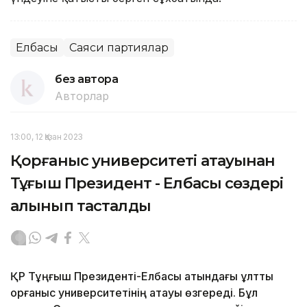
Елбасы
Саяси партиялар
без автора
Авторлар
13:00, 12 Қазан 2023
Қорғаныс университеті атауынан
Тұңғыш Президент - Елбасы сөздері
алынып тасталды
ҚР Тұңғыш Президенті-Елбасы атындағы ұлттық
қорғаныс университетінің атауы өзгереді. Бұл