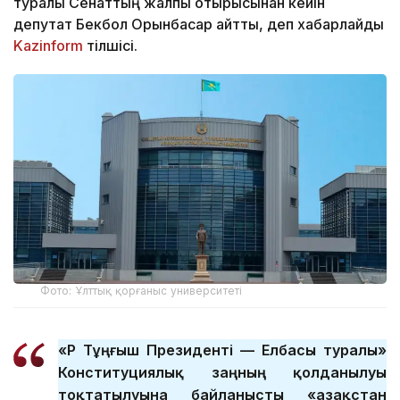
туралы Сенаттың жалпы отырысынан кейін
депутат Бекбол Орынбасар айтты, деп хабарлайды
Kazinform
тілшісі.
Фото: Ұлттық қорғаныс университеті
«ҚР Тұңғыш Президенті — Елбасы туралы»
Конституциялық заңның қолданылуы
тоқтатылуына байланысты «Қазақстан