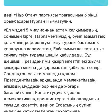
деді «Нұр Отан» партиясы төрағасының бірінші
орынбасары Нұрлан Нығматулин.
«Еліміздегі 5 миллионнан астам халқымыздың,
сонымен бірге, Парламентіміздің, бүкіл азаматтық
қоғамның референдум өткізу туралы бастаманы
қолдауына қарамастан, Елбасымыз кезектен тыс
сайлау өткізу туралы шешім қабылдады. Бұл
шешімді Президентіміз қазіргі өкілеттігі екі жылға
қысқаратынына да қарамастан қабылдап отыр.
Сондықтан осы өте маңызды қадам -
Президентіміздің әрқашанда мемлекетіміздің,
еліміздің мүддесін бәрінен де жоғары
бағалайтынын, Конституциялық және
демократиялық принциптерге өзінің адалдығын
тағы да көрсетті», деді ол Елбасының бүгінгі
үндеуіне қатысты берген сұхбатында.