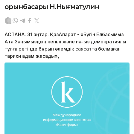
орынбасары Н.Нығматулин
АСТАНА. 31 қаңтар. ҚазАқпарат - «Бүгін Елбасымыз
Ата Заңымыздың кепілі және нағыз демократиялық
тұлға ретінде бұрын әлемдік саясатта болмаған
тарихи қадам жасады»,