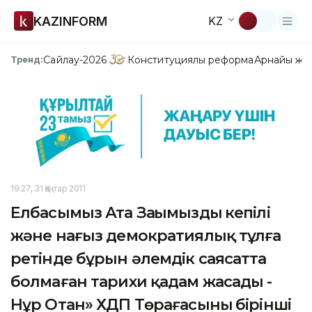
KAZINFORM
KZ
Сайлау-2026
Конституциялық реформа
Арнайы жо
Тренд:
19:27, 31 Қаңтар 2011
Елбасымыз Ата Заңымыздың кепілі
және нағыз демократиялық тұлға
ретінде бұрын әлемдік саясатта
болмаған тарихи қадам жасады -
Нұр Отан» ХДП Төрағасының бірінші