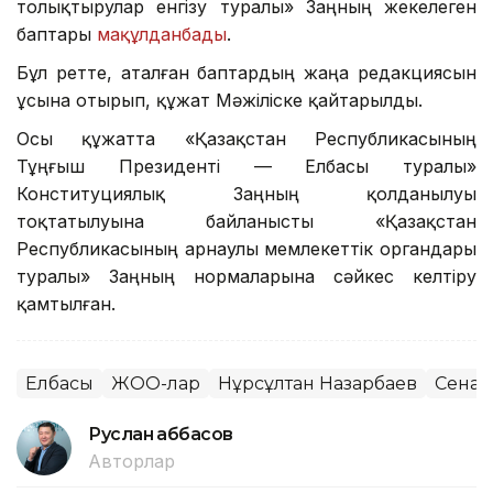
толықтырулар енгізу туралы» Заңның жекелеген
баптары
мақұлданбады
.
Бұл ретте, аталған баптардың жаңа редакциясын
ұсына отырып, құжат Мәжіліске қайтарылды.
Осы құжатта «Қазақстан Республикасының
Тұңғыш Президенті — Елбасы туралы»
Конституциялық Заңның қолданылуы
тоқтатылуына байланысты «Қазақстан
Республикасының арнаулы мемлекеттік органдары
туралы» Заңның нормаларына сәйкес келтіру
қамтылған.
Елбасы
ЖОО-лар
Нұрсұлтан Назарбаев
Сенат
Руслан Ғаббасов
Авторлар