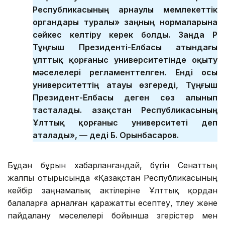
Республикасының арнаулы мемлекеттік
органдары туралы» заңның нормаларына
сәйкес келтіру керек болды. Заңда ҚР
Тұңғыш Президенті-Елбасы атындағы
ұлттық қорғаныс университетінде оқыту
мәселелері регламенттелген. Енді осы
университеттің атауы өзгереді, Тұңғыш
Президент-Елбасы деген сөз алынып
тасталады. Қазақстан Республикасының
Ұлттық қорғаныс университеті деп
аталады», — деді Б. Орынбасаров.
Бұдан бұрын хабарланғандай, бүгін Сенаттың
жалпы отырысында «Қазақстан Республикасының
кейбір заңнамалық актілеріне Ұлттық қордан
балаларға арналған қаражатты есептеу, төлеу және
пайдалану мәселелері бойынша өзгерістер мен