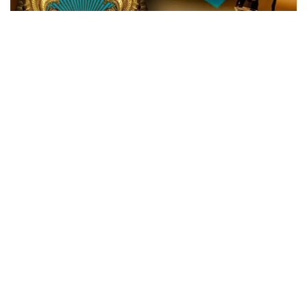
Жаңа өзгеріске сай, Мемлекеттік күзет қызметінің
(МКҚ) басты функциясы қатарынан ҚР Тұңғыш
Президенті - Елбасының қауіпсіздігін қамтамасыз
ету міндеті алынып тасталды.
«Міндеттері - Қазақстан Республикасы
Президентінің және басқа да күзетілетін
адамдардың қауіпсіздігін қамтамасыз ету», -
делінген жаңа редакцияда.
Жарлық алғаш ресми жарияланғаннан 10 күн өтіп
барып, 3 тамызда күшіне енеді.