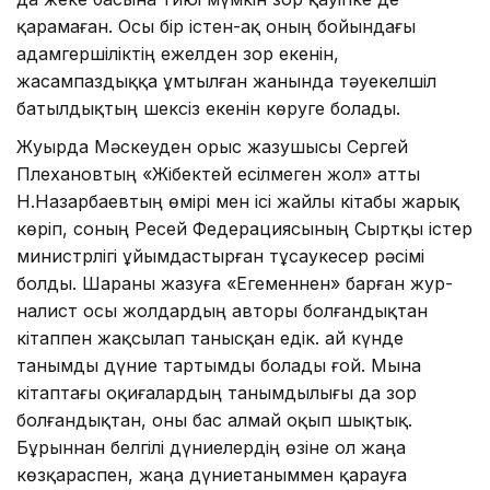
қарамаған. Осы бір істен-ақ оның бойындағы
адамгершіліктің ежелден зор екенін,
жасампаздыққа ұмтылған жанында тәуекелшіл
батылдықтың шексіз екенін кө­руге болады.
Жуырда Мәскеуден орыс жазушысы Сергей
Плехановтың «Жібектей есілмеген жол» атты
Н.Назарбаевтың өмірі мен ісі жайлы кітабы жарық
көріп, соның Ресей Федерациясының Сыртқы істер
министрлігі ұйымдастырған тұсаукесер рәсімі
болды. Шараны жазуға «Егеменнен» барған жур­
налист осы жолдардың авторы болғандықтан
кітаппен жақ­сылап танысқан едік. Қай күн­де
танымды дүние тартымды болады ғой. Мына
кітаптағы оқи­ғалардың танымдылығы да зор
болғандықтан, оны бас алмай оқып шықтық.
Бұрыннан бел­гілі дүниелердің өзіне ол жаңа
көзқараспен, жаңа дүниетаныммен қарауға