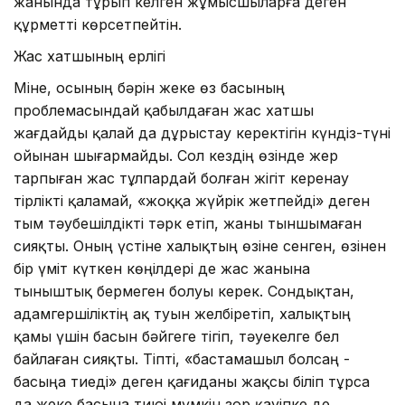
жанында тұрып келген жұмысшыларға деген
құрметті көрсетпейтін.
Жас хатшының ерлігі
Міне, осының бәрін жеке өз басының
проблемасындай қабылдаған жас хатшы
жағдайды қалай да дұрыстау керектігін күн­діз-түні
ойынан шығармайды. Сол кездің өзінде жер
тарпыған жас тұлпардай болған жігіт керенау
тірлікті қаламай, «жоққа жүйрік жетпейді» деген
тым тәубешілдікті тәрк етіп, жаны тыншымаған
сияқты. Оның үстіне халықтың өзіне сенген, өзінен
бір үміт күткен көңілдері де жас жанына
тыныштық бермеген болуы керек. Сондықтан,
адамгершіліктің ақ туын желбіретіп, халықтың
қамы үшін басын бәйгеге тігіп, тәуекелге бел
байлаған сияқты. Тіпті, «бастамашыл болсаң -
басыңа тиеді» деген қағиданы жақсы біліп тұрса
да жеке басына тиюі мүмкін зор қауіпке де