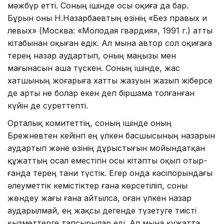
мәжбүр етті. Соның ішінде осы оқиға да бар.
Бұрын оны Н.Назарбаевтың өзінің «Без правых и
левых» (Москва: «Молодая гвардия», 1991 г.) атты
кітабынан оқыған едік. Ал мына автор сол оқиғаға
терең назар аудартып, оның маңызы мен
мағынасын аша түскен. Соның ішінде, жас
хатшының жоғарыға хатты жазуын жазып жіберсе
де арты не болар екен деп біршама толғанған
күйін де суреттепті.
Орталық комитеттің, соның ішінде оның
Брежневтен кейінгі ең үлкен басшысының назарын
аудартып және өзінің дұрыстығын мойындатқан
құжаттың осал емес­тігін осы кітапты оқып отыр­
ғанда терең тани түстік. Егер онда кәсіпорындағы
әлеуметтік кемістіктер ғана көрсетіліп, соны
жөндеу жағы ғана айтылса, оған үлкен назар
аударылмай, ең жақсы дегенде түзетуге тиісті
қызметтерге тапсырылар еді. Ал мына құжатта