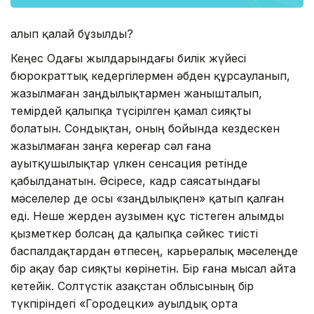
Қалып қалай бұзылды?
Кеңес Одағы жылдарындағы билік жүйесі
бюрократтық кедер­гілермен әбден құрсауланып,
жа­зылмаған заңдылықтармен жаныш­талып,
темірдей қалыпқа түсірілген қамал сияқты
болатын. Сондықтан, оның бойында кездескен
жазылмаған заңға кереғар сәл ғана
ауытқушылықтар үлкен сен­сация ретінде
қабылданатын. Әсіресе, кадр саясатындағы
мәселелер де осы «заңдылықпен» қатып қалған
еді. Неше жерден аузымен құс тістеген алымды
қызметкер болсаң да қалыпқа сәйкес тиісті
баспалдақтардан өтпесең, карьералық мәселеңде
бір ақау бар сияқты көрінетін. Бір ғана мысал айта
кетейік. Сол­түстік Қазақстан облысының бір
түкпіріндегі «Городецки» ауыл­дық орта