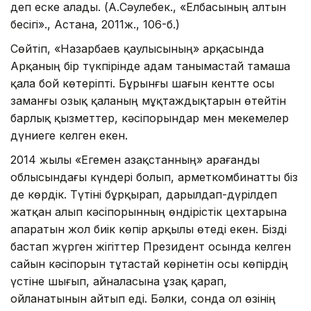
деп еске алады. (А.Сәулебек., «Елбасының алтын
бесігі»., Астана, 2011ж., 106-б.)
Сөйтіп, «Назарбаев қаулысы­ның» арқасында
Арқаның бір түкпірінде адам танымастай тамаша
қала бой көтеріпті. Бұрынғы шағын кентте осы
заманғы озық қаланың мұқтаждықтарын өтейтін
барлық қызметтер, кәсіпорындар мен мекемелер
дүниеге келген екен.
2014 жылы «Егемен Қазақстан­ның» Қарағанды
облысындағы күндері болып, Қарметкомбинатты біз
де көрдік. Түтіні бұрқырап, дарылдап-дүрілдеп
жатқан алып кәсіпорынның өндірістік цехтарына
апаратын жол биік көпір арқылы өтеді екен. Бізді
бас­тап жүрген жігіттер Президент осында келген
сайын кәсіпорын тұтастай көрінетін осы көпірдің
үстіне шығып, айналасына ұзақ қарап,
ойланатынын айтып еді. Бәлки, сонда ол өзінің