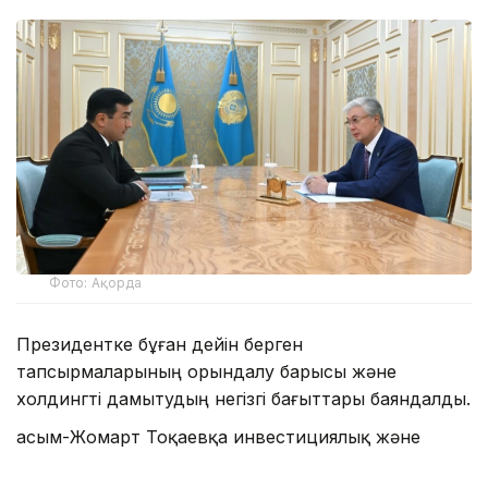
Фото: Ақорда
Президентке бұған дейін берген
тапсырмаларының орындалу барысы және
холдингті дамытудың негізгі бағыттары баяндалды.
Қасым-Жомарт Тоқаевқа инвестициялық және
кредиттік портфель 14,3 триллион теңгеге жетіп,