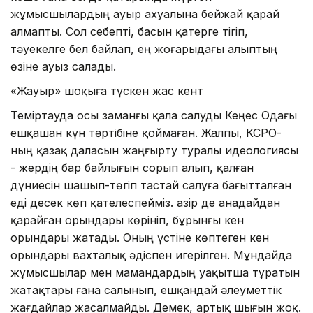
жұмысшылардың ауыр ахуалына бейжай қарай
алмапты. Сол себепті, басын қатерге тігіп,
тәуекелге бел байлап, ең жоғарыдағы алыптың
өзіне ауыз салады.
«Жауыр» шоқыға түскен жас кент
Теміртауда осы заманғы қала салуды Кеңес Одағы
ешқашан күн тәртібіне қоймаған. Жалпы, КСРО-
ның қазақ даласын жаң­ғыр­ту туралы идеологиясы
- жер­дің бар байлығын сорып алып, қалған
дүниесін шашып-төгіп тастай салуға бағытталған
еді десек көп қателеспейміз. Қа­зір де анадайдан
қарайған орын­дары көрініп, бұрынғы кен
орындары жатады. Оның үстіне көптеген кен
орындары вахталық әдіспен игерілген. Мұндайда
жұмысшылар мен мамандардың уақытша тұратын
жатақтары ғана салынып, ешқандай әлеуметтік
жағдайлар жасалмайды. Демек, артық шығын жоқ.