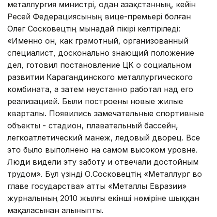
металлургия министрі, одан Қазақстанның, кейін
Ресей Федерациясының вице-премьері болған
Олег Соско­вецтің мынадай пікірі келтіріледі:
«Именно он, как грамотный, организованный
специа­лист, досконально знающий положение
дел, готовил постановление ЦК о социальном
развитии Карагандинского металлургического
комбината, а затем неустанно работал над его
реализацией. Были построены новые жилые
кварталы. Появились замечательные спортивные
объекты - стадион, плавательный бассейн,
легкоатлетический манеж, ледовый дворец. Все
это было выполнено на самом высоком уровне.
Люди видели эту заботу и отвечали достойным
трудом». Бұл үзінді О.Сосковецтің «Металлург во
главе государства» атты «Металлы Евразии»
журналының 2010 жылғы екінші нөміріне шыққан
мақаласынан алыныпты.