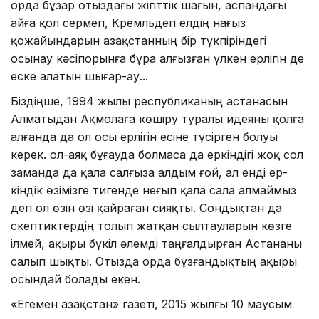
орда бұзар отыздағы жігіттік ша­ғын, аспандағы
айға қол сермеп, Кремльдегі елдің нағыз
қожайындарын Қазақстанның бір түкпіріндегі
осынау кәсіпорынға бұра алғызған үлкен ерлігін де
еске алатын шығар-ау...
Біздіңше, 1994 жылы респуб­ли­ка­ның астанасын
Алматы­дан Ақмолаға көшіру туралы идея­ны қолға
алғанда да ол осы ерлігін есіне түсірген болуы
керек. Қол-аяқ бұғауда болмаса да еркіндігі жоқ сол
заманда да қала салғыза алдым ғой, ал енді ер­
кіндік өзімізге тигенде неғып қала сала алмаймыз
деп ол өзін өзі қайраған сияқты. Сондықтан да
скептиктердің толып жатқан сылтауларын көзге
ілмей, ақыры бүкіл әлемді таңғалдырған Астананы
салып шықты. Отызда орда бұзғандықтың ақыры
осындай болады екен.
«Егемен Қазақстан» газеті, 2015 жылғы 10 маусым