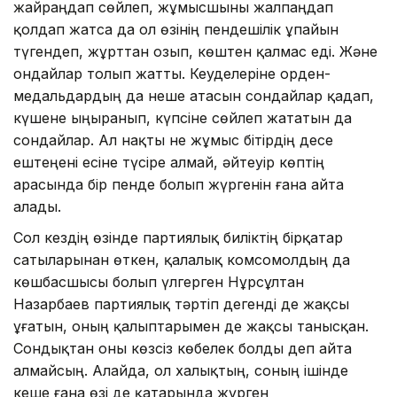
жайраңдап сөйлеп, жұмысшыны жалпаңдап
қолдап жатса да ол өзінің пендешілік ұпайын
түгендеп, жұрттан озып, көштен қалмас еді. Және
ондайлар толып жатты. Кеуделеріне орден-
медальдардың да неше атасын сондайлар қадап,
күшене ыңыранып, күпсіне сөйлеп жататын да
сондайлар. Ал нақты не жұмыс бітірдің десе
ештеңені есіне түсіре алмай, әйтеуір көптің
арасында бір пенде болып жүргенін ғана айта
алады.
Сол кездің өзінде партиялық биліктің бірқатар
сатыларынан өткен, қалалық комсомолдың да
көшбасшысы болып үлгерген Нұрсұлтан
Назарбаев партиялық тәртіп дегенді де жақсы
ұғатын, оның қалыптарымен де жақсы танысқан.
Сондықтан оны көзсіз көбелек болды деп айта
алмайсың. Алайда, ол халықтың, соның ішінде
кеше ғана өзі де қатарында жүрген