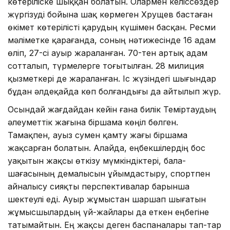
көтеріліске шық­қан болатын. Олармен келіссөз­дер
жүргізуді бойына шақ көр­меген Хрущев бастаған
өкімет көтерілісті қарудың күшімен бас­қан. Ресми
мәліметке қараған­да, соның нәтижесінде 16 адам
өліп, 27-сі ауыр жараланған. 70-тен артық адам
сотталып, түрме­лер­ге тоғытылған. 28 милиция
қызметкері де жараланған. Іс жү­зіндегі шығындар
бұдан әлде­қайда көп болғандығы да айтылып жүр.
Осындай жағдайдан кейін ғана билік Теміртаудың
әлеуметтік жағына біршама көңіл бөлген.
Тамақпен, ауыз сумен қамту жағы біршама
жақсарған бола­тын. Алайда, еңбекшілердің бос
уақытын жақсы өткізу мүмкін­діктері, бала-
шағасының демалысын ұйымдастыру, спортпен
айналысу сияқты перспективалар барынша
шектеулі еді. Ауыр жұмыстан шаршап шығатын
жұмысшылардың үй-жайлары да еткен еңбегіне
татымайтын. Ең жақсы деген баспаналары тап-тар