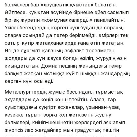
бөлмелері бар «хрущевтік қуыстар» болатын.
Әйтпесе, қуық­тай асүйінде бірнеше әйел сабылып
бір-ақ жүретін «коммуналкаларды» паналайтын.
Үйленбегендердің көрген күні бұдан да сорақы,
оларға осындай да пәтер берілмейді, өмірлері тек
сатыр-күтір жатақханаларда ғана өтіп жататын.
Өзі де сұрғылт қаланың асфальт төселмеген
жолдары да күн жауса болды езіліп, жүрудің өзін
қиындататын. Домна пешінің жанындағы темір
балқып жатқан ыстыққа күйіп шыққан жандардың
көрген күні осы еді.
Металлургтердің жұмыс ба­сындағы тұрмыстық
ахуалдары да көңіл көншітпейтін. Аласа, тар
қуыстардағы күңгірт асханалар, ұзыннан-ұзақ
кезекке тұрып, зорға қол жеткізетін жуыну
бөлмелері, киініп-шешінетін жерлердегі аяқ алып
жүргісіз лас жағдайлар мың градустық пештің