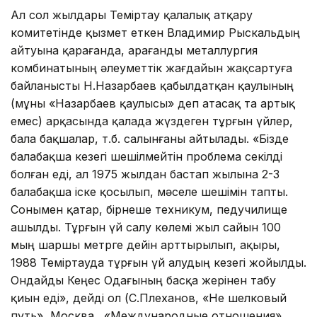
Ал сол жылдары Теміртау қа­лалық атқару
комитетінде қызмет еткен Владимир Рыскальдың
айтуына қарағанда, Қарағанды металлургия
комбинатының әлеуметтік жағдайын жақсартуға
байланыс­ты Н.Назарбаев қабылдатқан қаулының
(мұны «Назарбаев қаулы­сы» деп атасақ та артық
емес) арқасында қалада жүздеген тұр­ғын үйлер,
бала бақшалар, т.б. салынғаны айтылады. «Бізде
балабақша кезегі шешілмейтін проблема секілді
болған еді, ал 1975 жылдан бастап жылына 2-3
балабақша іске қосылып, мәселе шешімін тапты.
Сонымен қатар, бірнеше техникум, педучилище
ашылды. Тұрғын үй салу көлемі жыл сайын 100
мың шаршы метр­ге дейін арттырылып, ақыры,
1988 Теміртауда тұрғын үй алудың кезегі жойылды.
Ондайды Кеңес Одағының басқа жерінен табу
қиын еді», дейді ол (С.Плеханов, «Не шелковый
путь», Москва., «Международные отношения».,