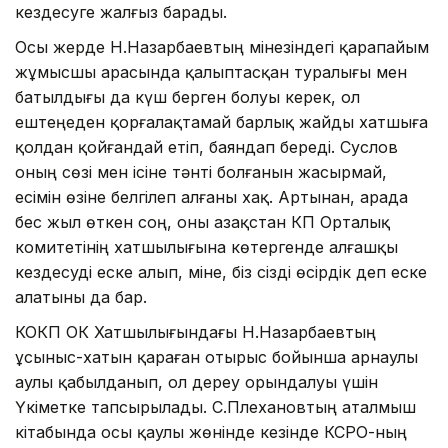
кездесуге жалғыз барады.
Осы жерде Н.Назарбаевтың мінезіндегі қарапайым
жұмысшы арасында қалыптасқан туралығы мен
батылдығы да күш берген болуы керек, ол
ештеңеден қорғалақтамай барлық жайды хатшыға
қолдан қойғандай етіп, баяндап береді. Суслов
оның сөзі мен ісіне тәнті болғанын жасырмай,
есімін өзіне белгілеп алғаны хақ. Артынан, арада
бес жыл өткен соң, оны Қазақстан КП Орталық
комитетінің хатшылығына көтер­генде алғашқы
кездесуді еске алып, міне, біз сізді өсірдік деп еске
алатыны да бар.
КОКП ОК Хатшылығындағы Н.Назарбаевтың
ұсыныс-хатын қараған отырыс бойынша арнаулы
Қаулы қабылданып, ол дереу орындалуы үшін
Үкіметке тапсырылады. С.Плехановтың аталмыш
кітабында осы қаулы жөнінде кезінде КСРО-ның