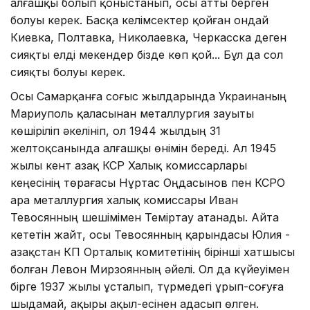
алғашқы болып қоныстанып, осы атты берген
болуы керек. Басқа келімсектер қойған ондай
Киевка, Полтавка, Николаевка, Черкасска деген
сияқ­ты елді мекендер бізде көп қой... Бұл да сол
сияқты болуы керек.
Осы Самарқанға соғыс жылдарында Украинаның
Мариуполь қаласынан металлургия зауыты
көшіріліп әкелініп, ол 1944 жыл­дың 31
желтоқсанында алғашқы өні­мін береді. Ал 1945
жылы кент Қазақ КСР Халық комиссарлары
кеңесінің төрағасы Нұртас Оңдасынов пен КСРО
Қара металлургия халық комиссары Иван
Тевосянның шешімімен Темір­тау атанады. Айта
кететін жайт, осы Тевосянның қарындасы Юлия -
Қазақстан КП Орталық ко­митетінің бірінші хатшысы
болған Левон Мирзоянның әйелі. Ол да күйеуімен
бірге 1937 жылы ұсталып, түрмедегі ұрып-соғуға
шы­дамай, ақыры ақыл-есінен адасып өлген.