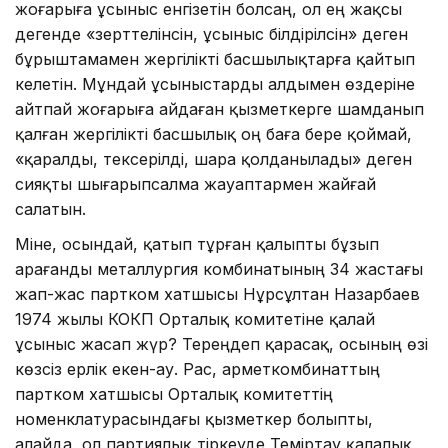
жоғарыға ұсыныс енгізетін болсаң, ол ең жақсы
дегенде «зерттелінсін, ұсыныс білдірілсін» деген
бұрыштамамен жергілікті басшылықтарға қайтып
келетін. Мұндай ұсыныстарды алдымен өздеріне
айтпай жоғарыға айдаған қызметкерге шамданып
қалған жергілікті басшылық оң баға бере қоймай,
«қаралды, тексерілді, шара қолданылады» деген
сияқты шығарыпсалма жау­аптармен жайғай
салатын.
Міне, осындай, қатып тұрған қалыпты бұзып
Қарағанды металлургия комбинатының 34 жас­тағы
жап-жас партком хатшысы Нұрсұлтан Назарбаев
1974 жылы КОКП Орталық комитетіне қалай
ұсыныс жасап жүр? Тереңдеп қа­расақ, осының өзі
көзсіз ерлік екен-ау. Рас, Қарметкомбинаттың
партком хатшысы Орталық комитеттің
номенклатурасындағы қызметкер болыпты,
алайда, ол партиялық тір­кеуде Теміртау қалалық