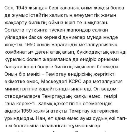
Сол, 1945 жылдан бері қаланың өнімі жақсы болса
да жұмыс іс­тейтін халықтың әлеуметтік жағын
жақсарту биліктің ойына кіріп те шықпаған.
Соғыста тұт­қынға түскен жапондар салған
үйлерден басқа көрнекі дүниелер мұнда мүлде
жоқ-ты. 1950 жылы «Қарағанды металлургиялық
ком­бинаты» деген атақ алып, бү­кілодақтық екпінді
құрылыс болып жарияланса да өндіріс орнынан
басқаға көңіл бөлуге биліктің ықыласы болмады.
Оның бір мәнісі - Теміртау өндірісінің жергілікті
өкіметке емес, Мәскеудегі КСРО Қара металлургия
министрлігіне қарайтындығынан еді. Ол ведом­
стводағыларға Теміртаудың халқы емес, темірі
ғана керек-ті. Халық қажеттілігін өтемегендік
ақыры 1959 жылғы атақты Темір­тау көте­рілісіне
ұрындырды. Нан, ет қана емес ауыз судың өзі тап­
шы болғанына назаланған жұмысшылар