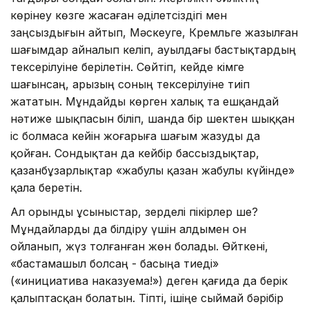
көрінеу көзге жасаған әді­летсіздігі мен
заңсыздығын айтып, Мәскеуге, Кремльге жазыл­ған
шағымдар айналып келіп, ауылдағы бастықтардың
тек­се­рілуіне берілетін. Сөйтіп, кей­де кімге
шағынсаң, арызың соның тексерілуіне тиіп
жататын. Мұндайды көрген халық та еш­қан­дай
нәтиже шықпасын біліп, шанда бір шектен шыққан
іс болмаса кейін жоғарыға шағым жазуды да
қойған. Сондықтан да кейбір бассыздықтар,
қазанбұзарлықтар «жабулы қазан жабулы күйінде»
қала беретін.
Ал орынды ұсыныстар, зерделі пікірлер ше?
Мұндайларды да білдіру үшін алдымен он
ойланып, жүз толғанған жөн болады. Өйткені,
«бастамашыл болсаң - басыңа тиеді»
(«инициатива нака­зуема!») деген қағида да берік
қалыптасқан болатын. Тіпті, ішіңе сыймай бәрібір