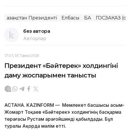
Қазақстан Президенті
Елбасы
БАҚ
ГОСЗАКАЗ (сл
без автора
Авторлар
17:07, 05 Тамыз 2026
Президент «Бәйтерек» холдингінің
даму жоспарымен танысты
АСТАНА. KAZINFORM — Мемлекет басшысы Қасым-
Жомарт Тоқаев «Бәйтерек» холдингінің басқарма
төрағасы Рустам Қарағойшинді қабылдады. Бұл
туралы Ақорда мәлім етті.