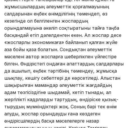
жұмысшылардың әлеуметтік қорғалмауының
салдарынан еңбек өнімділігінің төмен­деп, өз
кезегінде ол белгіленген жоспардың
орындалмауына әкеліп соқтыратыны тайға таңба
басқандай етіп дәлелденген екен. Ал жоспар десе
«жоспарлы экономикаға» байланып қалған жүйе
аза бойы қаза болатын. Сондықтан әлеуметтік
мәселені автор жоспарға шеберлікпен үйлестіре
білген. Өндірістегі ондаған апаттардың салдарлары
да ашылып, еңбек тәртібінің төмендеу, жұмысқа
шықпау, кешігу себептері де көрсетіледі. Алыстан
шақырылған мамандар әлеуметтік жағдайдың
адам төзгісіздігіне шыдамай, кетіп тынады, ал
жергілікті кадрлар­ды тартудың, өндіріске қызық­
тырудың мүмкіндіктері жоқ. Соның бәрі тек өнім
алуды, жос­пар орындауды ғана көздеген
өндірісшілердің басқа мәселелерге назар
аудармағандығының кесірі. Кезінде Теміртау