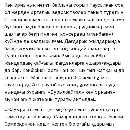
Кен орнының негізгі байлығы сорып таусылған соң
ол жерден орталық ведомстволар тайып тұратын.
Сон­дай жолмен кезінде шашылып­ қалған қаншама
бұрынғы мұ­най кен орындары, рудниктер­ мен
шахталар бекітілмеген (кон­сер­вацияланбаған)
күйінде де қал­ды­рылған. Дағдарыс жылдарын­да
басқа жұмыс болмаған соң сон­дай шахталарға
түсіп темір-терсек жинаймын деген кейбір
жандардың қайғылы жағдайларға ұшырағандары
да бар. Кейбірінен артынан кен шығып жатқаны да
кездескен. Мәселен, осыдан 3-4 жыл бұрын
газеттерде Аты­рау облысының Құрманғазы ауда­
нындағы бұрынғы «Бурылбай­тал» кен орнынан
мұнай ағып жатқаны туралы айтылды...
«Жауыр» атты шоқының бау­ырына түскен қазіргі
Теміртау алғашында Самарқан деп аталған. Бәлки
Самарқаннан көшіп келген бір ағайындарымыз