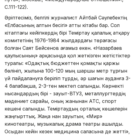
С.111-122).
Әріптесіміз, белгілі журналист Айтбай Сәулебектің
«Елба­сының алтын бесігі» атты кітабы бар. Сол
кітаптағы кейіп­кер­дің бірі Теміртау қалалық ат­қару
комитетінің 1976-1984 жылдардағы төрағасы
болған Саят Бейсенов ағамыз екен. «Назарбаев
қаулысының» арқасында қол жеткізген жетістіктер
туралы: «Одақтық бюджеттен қомақты қаржы
бөлініп, жылына 100-120 мың шаршы метр тұрғын
үй пайдалануға беріліп тұрды, әр шағын ауданға 3-
4 балабақша, 2-3-тен мектеп салынды. Көрнекті
нысандардың бірі - зауыт-ВТУЗ, металлургтердің
мәдениет сарайы, оның жанынан АТС, спорт
кешені салынды. Теміртаудың орталық көшелерін
жаңғырттық. Жаңа нан зауытын, «Мир»
кинотеатры, музыкалық драма театры ашылды.
Осыдан кейін кезек медицина саласына де жетті»,