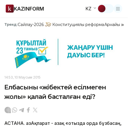
KAZINFORM
KZ
Сайлау-2026
Конституциялық реформа
Арнайы жо
Тренд:
14:53, 10 Маусым 2015
Елбасының «жібектей есілмеген
жолы» қалай басталған еді?
АСТАНА. ҚазАқпарат - Қазақ «отызда орда бұзбасаң,