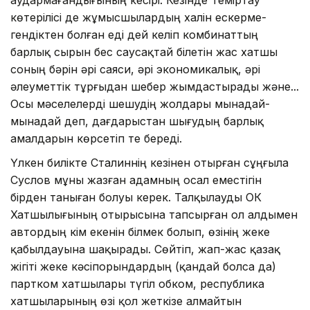
көтерілісі де жұ­мысшылардың халін ескерме­
гендіктен болған еді дей келіп комбинаттың
барлық сырын бес­ саусақтай білетін жас хатшы
соның бәрін әрі саяси, әрі эко­номикалық, әрі
әлеуметтік тұрғыдан шебер жымдастырады және...
Осы мәселелерді шешудің жолдары мынадай-
мынадай деп, дағдарыстан шығудың барлық
амалдарын көрсетіп те береді.
Үлкен билікте Сталиннің кезінен отырған сұңғыла
Суслов мұны жазған адамның осал емес­тігін
бірден таныған болуы керек. Талқылауды ОК
Хатшылығының отырысына тапсырған ол алдымен
автордың кім екенін білмек болып, өзінің жеке
қабылдауына шақырады. Сөйтіп, жап-жас қазақ
жігіті жеке кәсіпорындардың (қандай болса да)
партком хатшылары түгіл обком, рес­публика
хатшыларының өзі қол жеткізе алмайтын