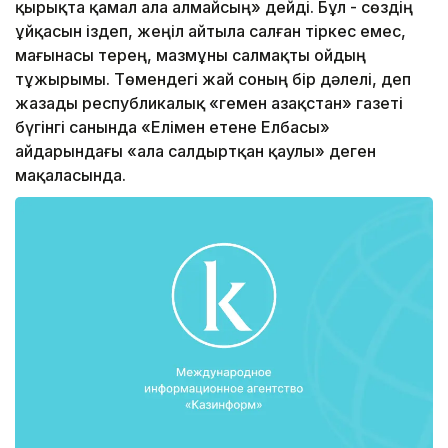
қырықта қамал ала алмайсың» дейді. Бұл - сөздің
ұйқасын іздеп, жеңіл айтыла салған тіркес емес,
мағынасы терең, мазмұны салмақты ойдың
тұжырымы. Төмендегі жай соның бір дәлелі, деп
жазады республикалық «гемен Қазақстан» газеті
бүгінгі санында «Елімен етене Елбасы»
айдарындағы «Қала салдыртқан қаулы» деген
мақаласында.