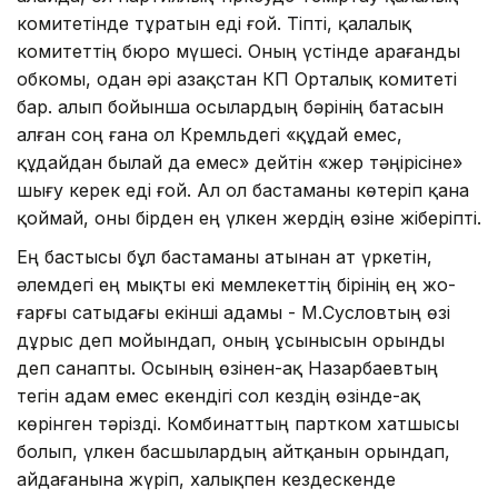
коми­те­тінде тұратын еді ғой. Тіпті, қа­ла­лық
комитеттің бюро мүшесі. Оның үстінде Қарағанды
обкомы, одан әрі Қазақстан КП Орталық комитеті
бар. Қалып бойынша осылардың бәрінің батасын
алған соң ғана ол Кремльдегі «құдай емес,
құдайдан былай да емес» дей­тін «жер тәңірісіне»
шығу керек еді ғой. Ал ол бастаманы көтеріп қана
қоймай, оны бірден ең үлкен жердің өзіне жіберіпті.
Ең бастысы бұл бастаманы аты­нан ат үркетін,
әлемдегі ең мықты екі мемлекеттің бірінің ең жо­
ғарғы сатыдағы екінші адамы - М.Сусловтың өзі
дұрыс деп мойындап, оның ұсынысын орынды
деп санапты. Осының өзінен-ақ Назарбаевтың
тегін адам емес екендігі сол кездің өзінде-ақ
көрінген тәрізді. Комбинаттың партком хатшысы
болып, үлкен басшылардың айтқанын орындап,
айдағанына жүріп, халықпен кездес­кенде