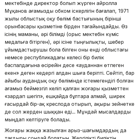
мектебінде директор болып жүрген Қайролла
Мұқанов ағамызды обком іскерлігін бағалап, 1971
жылы облыстық оқу бөлімі бастығының бірінші
орынбасары қызметіне бірден тағайындайды. Өз
ісінің маманы, әрі білімді (орыс мектебін күміс
медальға бітірген), әрі ісіне тыңғылықты, шебер
ұйымдастырушы бола білген оны енді облыстағы
немесе республикадағы келесі бір билік
баспалдағына өсірейін десе «ауданнан өтпеген
екен» деген кедергі алдан шыға беріпті. Сөйтіп, бар
айыбы аудандық оқу бөлімінде істемегендігі болған
ағамыз беймезгіл келіп қалған жо­ғары қызметтен
«зардап шегіп», ешқайда бұлтара алмай, ширек
ғасырдай бір-ақ креслода отырып, ақыры зейнетке
де сол жерден шыққан еді... Мұндай мысалдарды
мыңдап келтіруге болады.
Жоғары жаққа жазылған арыз-шағымдардың да
тағдыры сон­дай болатын. Жергілікті билік­тің