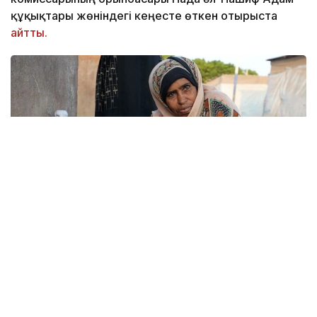
құқықтары жөніндегі кеңесте өткен отырыста
айтты.
Фото: news.un.org
Оның сөзінше, жыл сайын шамамен 1,4 миллион
адам ластанған су мен санитарияның жоқтығынан