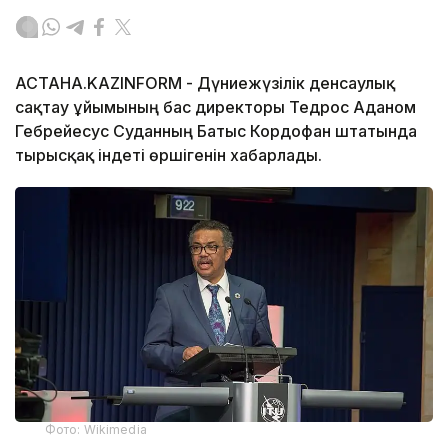
АСТАНА.KAZINFORM - Дүниежүзілік денсаулық
сақтау ұйымының бас директоры Тедрос Аданом
Гебрейесус Суданның Батыс Кордофан штатында
тырысқақ індеті өршігенін хабарлады.
Фото: Wikimedia