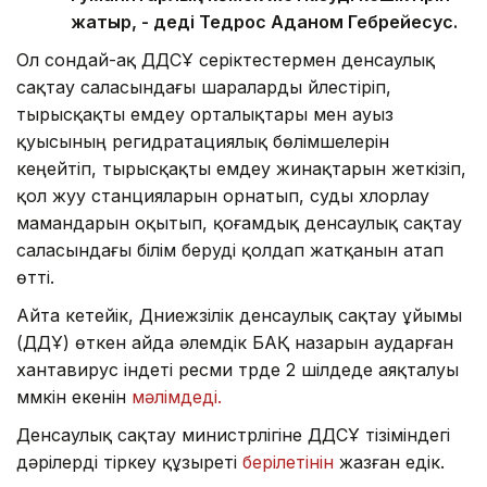
жатыр, - деді Тедрос Аданом Гебрейесус.
Ол сондай-ақ ДДСҰ серіктестермен денсаулық
сақтау саласындағы шараларды үйлестіріп,
тырысқақты емдеу орталықтары мен ауыз
қуысының регидратациялық бөлімшелерін
кеңейтіп, тырысқақты емдеу жинақтарын жеткізіп,
қол жуу станцияларын орнатып, суды хлорлау
мамандарын оқытып, қоғамдық денсаулық сақтау
саласындағы білім беруді қолдап жатқанын атап
өтті.
Айта кетейік, Дүниежүзілік денсаулық сақтау ұйымы
(ДДҰ) өткен айда әлемдік БАҚ назарын аударған
хантавирус індеті ресми түрде 2 шілдеде аяқталуы
мүмкін екенін
мәлімдеді.
Денсаулық сақтау министрлігіне ДДСҰ тізіміндегі
дәрілерді тіркеу құзыреті
берілетінін
жазған едік.