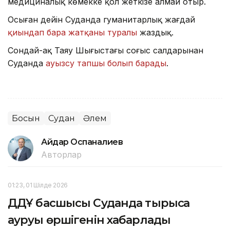
медициналық көмекке қол жеткізе алмай отыр.
Осыған дейін Суданда гуманитарлық жағдай
қиындап бара жатқаны туралы
жаздық.
Сондай-ақ Таяу Шығыстағы соғыс салдарынан
Суданда
ауызсу тапшы болып барады
.
Босқын
Судан
Әлем
Айдар Оспаналиев
Авторлар
01:23, 01 Шілде 2026
ДДҰ басшысы Суданда тырысқақ
ауруы өршігенін хабарлады