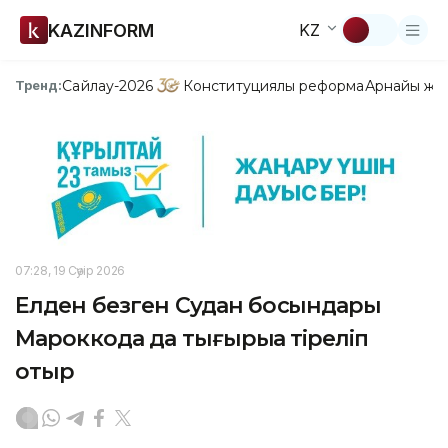
KAZINFORM
KZ
Сайлау-2026
Конституциялық реформа
Арнайы жо
Тренд:
07:28, 19 Сәуір 2026
Елден безген Судан босқындары
Мароккода да тығырыққа тіреліп
отыр