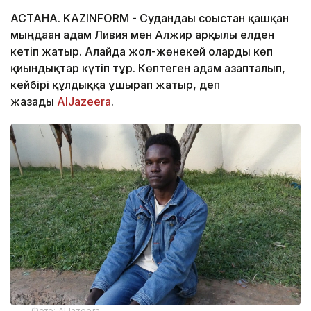
АСТАНА. KAZINFORM - Судандағы соғыстан қашқан
мыңдаған адам Ливия мен Алжир арқылы елден
кетіп жатыр. Алайда жол-жөнекей оларды көп
қиындықтар күтіп тұр. Көптеген адам азапталып,
кейбірі құлдыққа ұшырап жатыр, деп
жазады
AlJazeera
.
Фото: AlJazeera