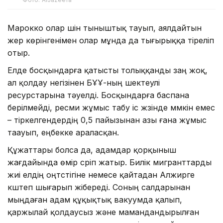
Марокко олар үшін тыныштық тауып, аялдайтын
жер көрінгенімен олар мұнда да тығырыққа тіреліп
отыр.
Елде босқындарға қатысты толыққанды заң жоқ,
ал қолдау негізінен БҰҰ-ның шектеулі
ресурстарына тәуелді. Босқындарға баспана
берілмейді, ресми жұмыс табу іс жүзінде мүмкін емес
– тіркелгендердің 0,5 пайызынан азы ғана жұмыс
таауып, еңбекке араласқан.
Құжаттары болса да, адамдар қорқыныш
жағдайында өмір сүріп жатыр. Билік мигранттарды
жиі елдің оңтүстігіне немесе қайтадан Алжирге
күштеп шығарып жібереді. Соның салдарынан
мыңдаған адам құқықтық вакуумда қалып,
қаржылай қолдаусыз және мамандандырылған