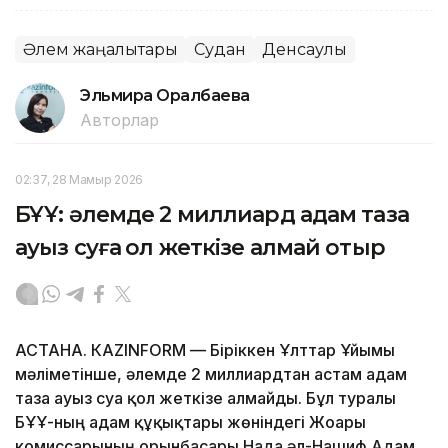
Әлем жаңалықтары
Судан
Денсаулық
Эльмира Оралбаева
Авторлар
02:37, 28 Мамыр 2026
БҰҰ: әлемде 2 миллиард адам таза
ауыз суға қол жеткізе алмай отыр
АСТАНА. КАZINFORM — Біріккен Ұлттар Ұйымы
мәліметінше, әлемде 2 миллиардтан астам адам
таза ауыз суға қол жеткізе алмайды. Бұл туралы
БҰҰ-ның адам құқықтары жөніндегі Жоғарғы
комиссарының орынбасары Нада әл-Нашиф Адам