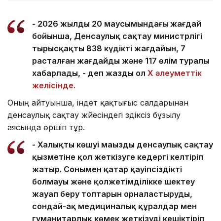
- 2026 жылдың 20 маусымындағы жағдай
бойынша, Денсаулық сақтау министрлігі
тырысқақтың 838 күдікті жағдайын, 7
расталған жағдайды және 117 өлім туралы
хабарлады, - деп жазды ол
X әлеуметтік
желісінде.
Оның айтуынша, індет қақтығыс салдарынан
денсаулық сақтау жүйесіндегі үздіксіз бұзылу
аясында өршіп тұр.
- Халықтың көшуі маңызды денсаулық сақтау
қызметіне қол жеткізуге кедергі келтіріп
жатыр. Сонымен қатар қауіпсіздіктің
болмауы және қолжетімділікке шектеу
жауап беру топтарын орналастыруды,
сондай-ақ медициналық құралдар мен
гуманитарлық көмек жеткізуді кешіктіріп