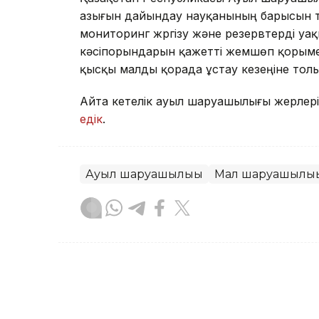
азығын дайындау науқанының барысын т
мониторинг жүргізу және резервтерді 
кәсіпорындарын қажетті жемшөп қорыме
қысқы малды қорада ұстау кезеңіне тол
Айта кетелік ауыл шаруашылығы жерлері
едік
.
Ауыл шаруашылығы
Мал шаруашылығ
Назым Бөлесова
Авторлар