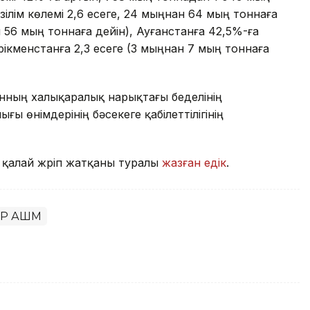
зілім көлемі 2,6 есеге, 24 мыңнан 64 мың тоннаға
н 56 мың тоннаға дейін), Ауғанстанға 42,5%-ға
үрікменстанға 2,3 есеге (3 мыңнан 7 мың тоннаға
нның халықаралық нарықтағы беделінің
 өнімдерінің бәсекеге қабілеттілігінің
ы қалай жүріп жатқаны туралы
жазған едік
.
Р АШМ