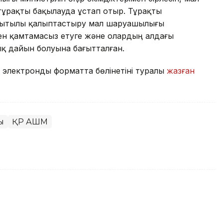
ұрақты бақылауда ұстап отыр. Тұрақты
уақытылы қалыптастыру мал шаруашылығы
н қамтамасыз етуге және олардың алдағы
ық дайын болуына бағытталған.
 электронды форматта бөлінетіні туралы
жазған
ы
ҚР АШМ