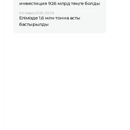
инвестиция 926 млрд теңге болды
04 тамыз 2026, 09:54
Елімізде 1,6 млн тонна астық
бастырылды