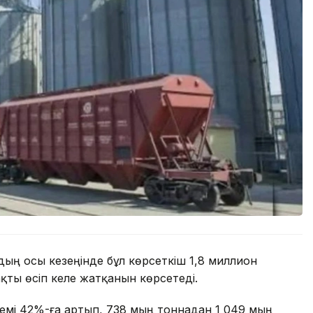
ың осы кезеңінде бұл көрсеткіш 1,8 миллион
ақты өсіп келе жатқанын көрсетеді.
лемі 42%-ға артып, 738 мың тоннадан 1 049 мың