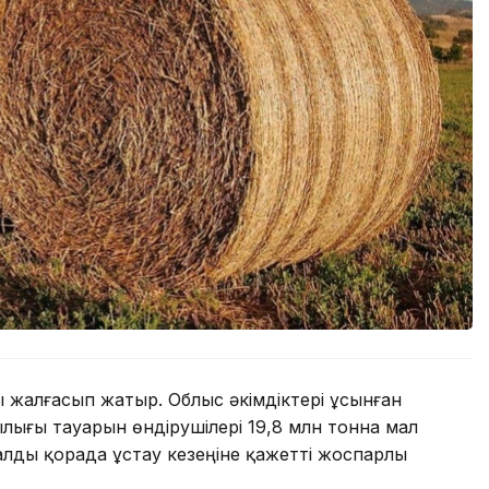
 жалғасып жатыр. Облыс әкімдіктері ұсынған
лығы тауарын өндірушілері 19,8 млн тонна мал
лды қорада ұстау кезеңіне қажетті жоспарлы