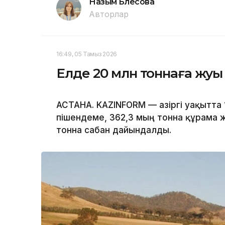
Назым Бөлесова
Авторлар
16:49, 05 Тамыз 2026
Елде 20 млн тоннаға жуы
АСТАНА. KAZINFORM — Қазіргі уақытта 1
пішендеме, 362,3 мың тонна құрама ж
тонна сабан дайындалды.