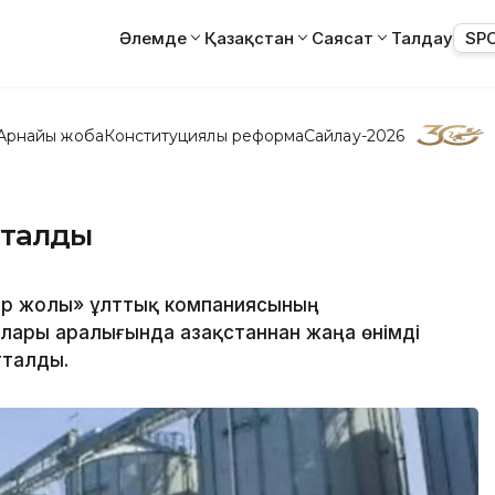
Әлемде
Қазақстан
Саясат
Талдау
SP
Арнайы жоба
Конституциялық реформа
Сайлау-2026
тталды
мір жолы» ұлттық компаниясының
лары аралығында Қазақстаннан жаңа өнімді
тталды.