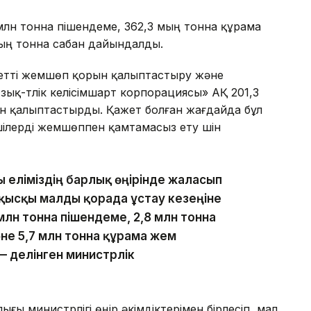
5 млн тонна пішендеме, 362,3 мың тонна құрама
мың тонна сабан дайындалды.
жетті жемшөп қорын қалыптастыру және
ық-түлік келісімшарт корпорациясы» АҚ 201,3
н қалыптастырды. Қажет болған жағдайда бұл
ілерді жемшөппен қамтамасыз ету үшін
 еліміздің барлық өңірінде жалғасып
қысқы малды қорада ұстау кезеңіне
 млн тонна пішендеме, 2,8 млн тонна
әне 5,7 млн тонна құрама жем
 делінген министрлік
ы министрлігі өңір әкімдіктерімен бірлесіп, мал