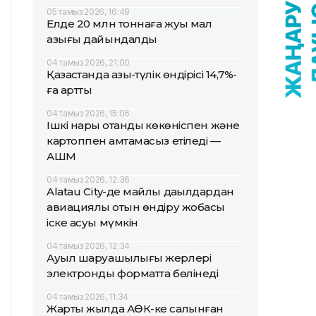
05 тамыз 2026, 16:49
Елде 20 млн тоннаға жуық мал
азығы дайындалды
04 тамыз 2026, 21:00
Қазақстанда азық-түлік өндірісі 14,7%-
ға артты
04 тамыз 2026, 15:06
Ішкі нарық отандық көкөніспен және
картоппен қамтамасыз етіледі —
АШМ
04 тамыз 2026, 12:36
Alatau City-де майлы дақылдардан
авиациялық отын өндіру жобасы
іске асуы мүмкін
04 тамыз 2026, 12:34
Ауыл шаруашылығы жерлері
электронды форматта бөлінеді
04 тамыз 2026, 11:34
Жарты жылда АӨК-ке салынған