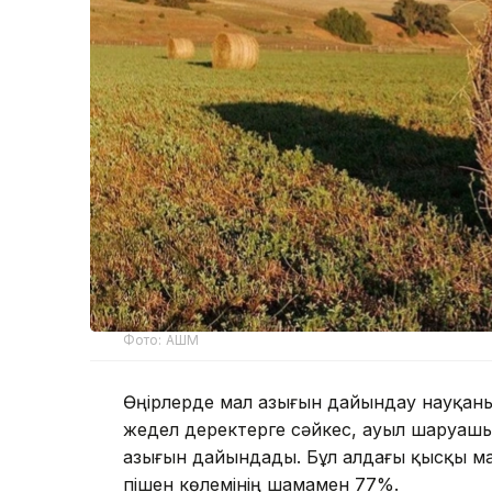
Фото: АШМ
Өңірлерде мал азығын дайындау науқаны
жедел деректерге сәйкес, ауыл шаруашы
азығын дайындады. Бұл алдағы қысқы ма
пішен көлемінің шамамен 77%.