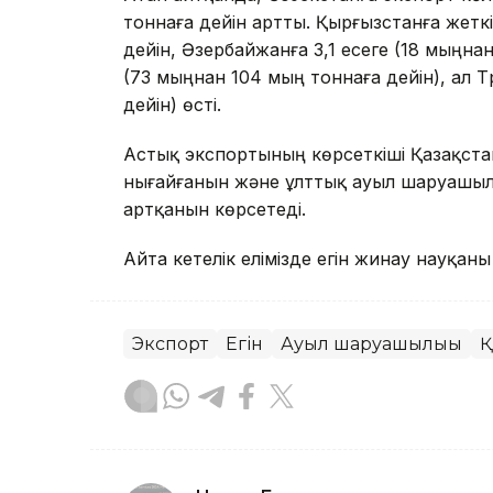
тоннаға дейін артты. Қырғызстанға жеткі
дейін, Әзербайжанға 3,1 есеге (18 мыңна
(73 мыңнан 104 мың тоннаға дейін), ал Т
дейін) өсті.
Астық экспортының көрсеткіші Қазақста
нығайғанын және ұлттық ауыл шаруашылығы
артқанын көрсетеді.
Айта кетелік елімізде егін жинау науқан
Экспорт
Егін
Ауыл шаруашылығы
Қ