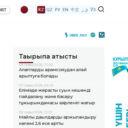
KZ
QZ
РУ
EN
中文
ق ز
ЎЗ
ORT
Тақырыпқа қатысты
08 тамыз 2026, 17:00
Алқаптарды арамсояудан қалай
арылтуға болады
07 тамыз 2026, 09:24
Елімізде жерасты суын кешенді
пайдалану және басқару
тұжырымдамасы әзірленіп жатыр
06 тамыз 2026, 13:01
Майлы дақылдарды қаржыландыру
көлемі 2,6 есе артты