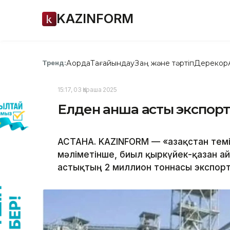
KAZINFORM
Ақорда
Тағайындау
Заң және тәртіп
Дерекқор
Тренд:
15:17, 03 Қараша 2025
Елден қанша астық экспор
АСТАНА. KAZINFORM — «Қазақстан те
мәліметінше, биыл қыркүйек-қазан ай
астықтың 2 миллион тоннасы экспор