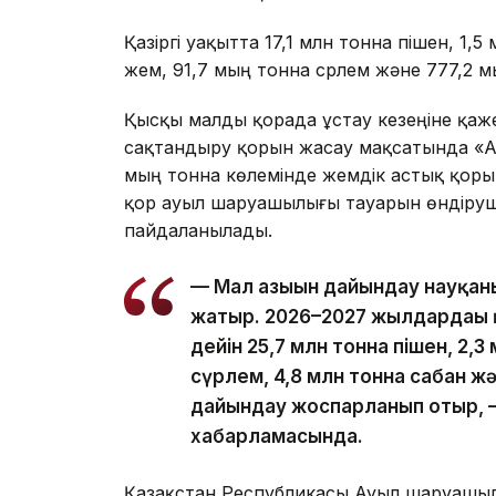
Қазіргі уақытта 17,1 млн тонна пішен, 1,
жем, 91,7 мың тонна сүрлем және 777,2 
Қысқы малды қорада ұстау кезеңіне қа
сақтандыру қорын жасау мақсатында «Аз
мың тонна көлемінде жемдік астық қоры
қор ауыл шаруашылығы тауарын өндіруш
пайдаланылады.
— Мал азығын дайындау науқаны
жатыр. 2026–2027 жылдардағы 
дейін 25,7 млн тонна пішен, 2,3
сүрлем, 4,8 млн тонна сабан ж
дайындау жоспарланып отыр, —
хабарламасында.
Қазақстан Республикасы Ауыл шаруашылығ