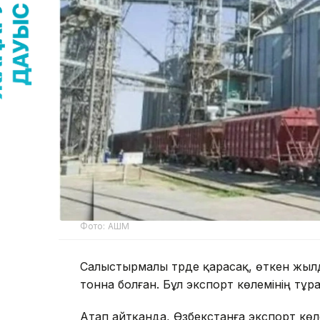
Фото: АШМ
Салыстырмалы түрде қарасақ, өткен жылд
тонна болған. Бұл экспорт көлемінің тұр
Атап айтқанда, Өзбекстанға экспорт кө