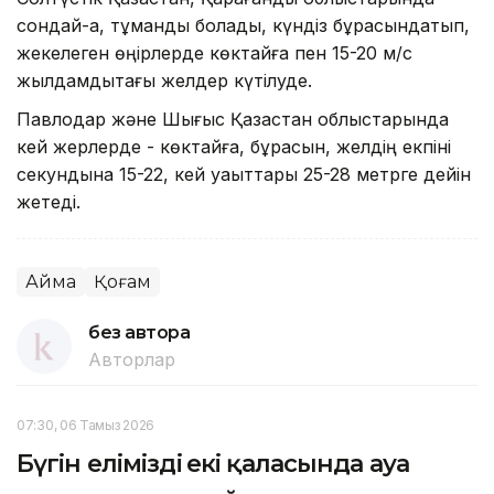
сондай-ақ, тұманды болады, күндіз бұрқасындатып,
жекелеген өңірлерде көктайғақ пен 15-20 м/с
жылдамдықтағы желдер күтілуде.
Павлодар және Шығыс Қазақстан облыстарында
кей жерлерде - көктайғақ, бұрқасын, желдің екпіні
секундына 15-22, кей уақыттары 25-28 метрге дейін
жетеді.
Аймақ
Қоғам
без автора
Авторлар
07:30, 06 Тамыз 2026
Бүгін еліміздің екі қаласында ауа