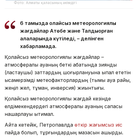
Фото: Алматы қаласының әкімдігі
6 тамызда қолайсыз метеорологиялық
жағдайлар Ақтөбе және Талдықорған
қалаларында күтіледі, – делінген
хабарламада.
Қолайсыз метеорологиялық жағдайлар –
атмосфералық ауаның беткі қабатында зиянды
(ластаушы) заттардың шоғырлануына ықпал ететін
қысқамерзімді метеофакторлардың (тымық ауа райы,
жеңіл жел, тұман, инверсия) жиынтығы.
Қолайсыз метеорологиялық жағдай кезінде
елдімекендердегі атмосфералық ауаның сапасы
нашарлауы ықтимал.
Айта кетейік, Петропавлда
өткір жағымсыз иіс
пайда болып, тұрғындардың мазасын қашырды.