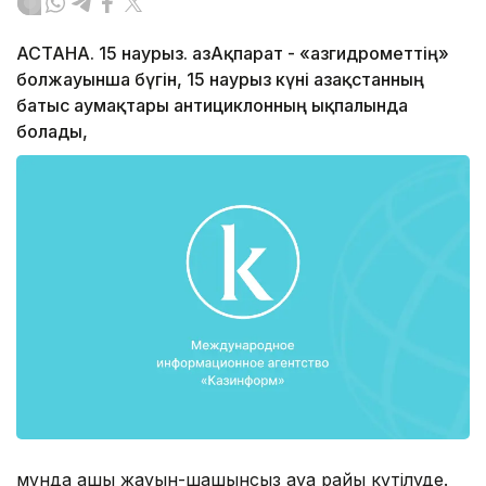
АСТАНА. 15 наурыз. ҚазАқпарат - «Қазгидрометтің»
болжауынша бүгін, 15 наурыз күні Қазақстанның
батыс аумақтары антициклонның ықпалында
болады,
мұнда ашық жауын-шашынсыз ауа райы күтілуде.