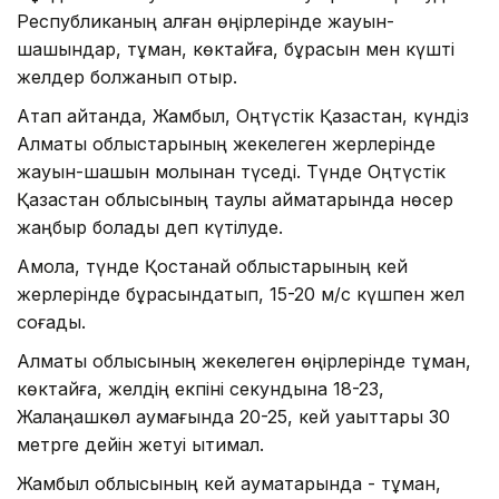
Республиканың қалған өңірлерінде жауын-
шашындар, тұман, көктайғақ, бұрқасын мен күшті
желдер болжанып отыр.
Атап айтқанда, Жамбыл, Оңтүстік Қазақстан, күндіз
Алматы облыстарының жекелеген жерлерінде
жауын-шашын молынан түседі. Түнде Оңтүстік
Қазақстан облысының таулы аймақтарында нөсер
жаңбыр болады деп күтілуде.
Ақмола, түнде Қостанай облыстарының кей
жерлерінде бұрқасындатып, 15-20 м/с күшпен жел
соғады.
Алматы облысының жекелеген өңірлерінде тұман,
көктайғақ, желдің екпіні секундына 18-23,
Жалаңашкөл аумағында 20-25, кей уақыттары 30
метрге дейін жетуі ықтимал.
Жамбыл облысының кей аумақтарында - тұман,