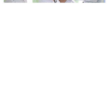
Фото: Қызылорда облыстық денсаулық сақтау
басқармасы
Тапшылық қала мен ауылда бірдей байқалады.
— Осы уақытқа дейін реаниматолог көбірек
жетіспейтін, бүгінде бұл тапшылық сейілді.
Аудандарға акушер-гинекологтар аса
қажет. Емханаларда балалар хирургі, УЗИ-
ге түсіретін және аймақтық дәрігерлер
жетіспейді. Сондықтан кейде екі ауылға
ортақ бір учаскелік дәрігер жұмыс істейді.
Жас мамандардың көпшілігінің тар буынды