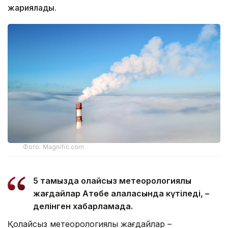
жариялады.
Фото: Magnific.com
5 тамызда қолайсыз метеорологиялық
жағдайлар Ақтөбе қалаласында күтіледі, –
делінген хабарламада.
Қолайсыз метеорологиялық жағдайлар –