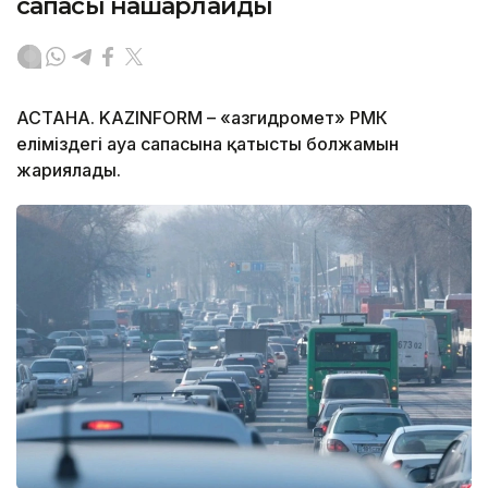
сапасы нашарлайды
АСТАНА. KAZINFORM – «Қазгидромет» РМК
еліміздегі ауа сапасына қатысты болжамын
жариялады.