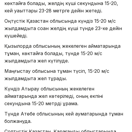
көктайғақ болады, желдің күші секундына 15-20,
кей уақыттары 23-28 метрге дейін жетеді.
Оңтүстік Қазақстан облысында күндіз 15-20 м/с
жылдамдықта соққан желдің күші түнде 23-ке дейін
күшейеді.
Қызылорда облысының жекелеген аймақтарында
тұман, көктайғақ болады, түнде 15-20 м/с
жылдамдықта жел күтілуде.
Маңғыстау облысына тұман түсіп, 15-20 м/с
жылдамдықта жел тұрады.
Күндіз Атырау облысының жекелеген
аймақтарында жел көтеріледі, оның екпіні
секундына 15-20 метрді құрамақ.
Түнде Ақтөбе облысының кей аумақтарында тұман
болжануда.
Солтүстік Қазақстан, Қарағанды облыстарында