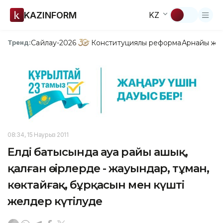
KAZINFORM
KZ
Сайлау-2026
Конституциялық реформа
Арнайы жо
Тренд:
08:34, 15 Наурыз 2011
Елдің батысында ауа райы ашық,
қалған өңірлерде - жауындар, тұман,
көктайғақ, бұрқасын мен күшті
желдер күтілуде