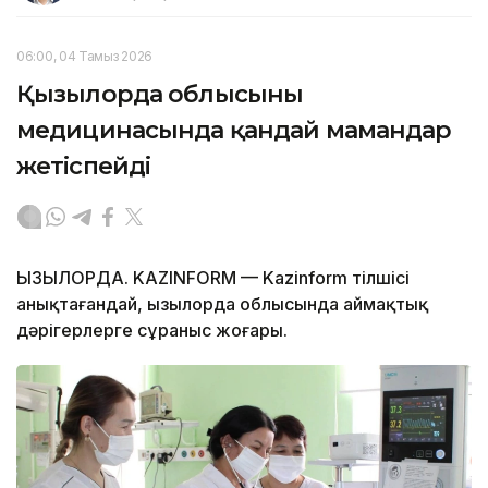
06:00, 04 Тамыз 2026
Қызылорда облысының
медицинасында қандай мамандар
жетіспейді
ҚЫЗЫЛОРДА. KAZINFORM — Kazinform тілшісі
анықтағандай, Қызылорда облысында аймақтық
дәрігерлерге сұраныс жоғары.