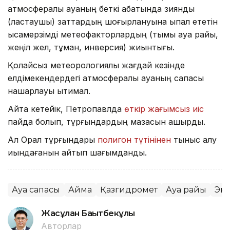
атмосфералық ауаның беткі қабатында зиянды
(ластаушы) заттардың шоғырлануына ықпал ететін
қысқамерзімді метеофакторлардың (тымық ауа райы,
жеңіл жел, тұман, инверсия) жиынтығы.
Қолайсыз метеорологиялық жағдай кезінде
елдімекендердегі атмосфералық ауаның сапасы
нашарлауы ықтимал.
Айта кетейік, Петропавлда
өткір жағымсыз иіс
пайда болып, тұрғындардың мазасын қашырды.
Ал Орал тұрғындары
полигон түтінінен
тыныс алу
қиындағанын айтып шағымданды.
Ауа сапасы
Аймақ
Қазгидромет
Ауа райы
Эк
Жасұлан Бақытбекұлы
Авторлар