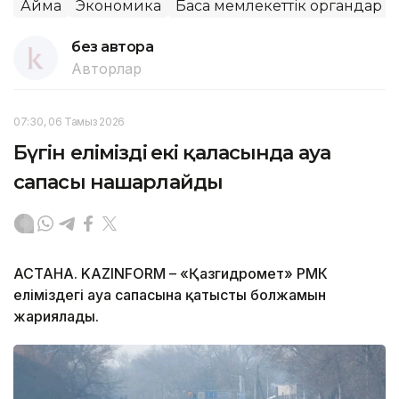
Аймақ
Экономика
Басқа мемлекеттік органдар
без автора
Авторлар
07:30, 06 Тамыз 2026
Бүгін еліміздің екі қаласында ауа
сапасы нашарлайды
АСТАНА. KAZINFORM – «Қазгидромет» РМК
еліміздегі ауа сапасына қатысты болжамын
жариялады.