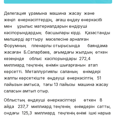
Делегация құрамына машина жасау және
жеңіл өнеркәсіптердің, ағаш өңдеу өнеркәсібі
мен құрылыс материалдарын өндіруші
кәсіпорындардың басшылары кірді. Қазақстандық
мөлшерді арттыру мәселесіне арналған
Форумның пленарлық отырысында баяндама
жасаған Б.Сапарбаев, ағымдағы жылдың өткен
кезеңінде облыс кәсіпорындары 272,4
миллиард теңгенің өнімін шығарғанын атап
көрсетті. Металлургиялық саланың өнімдері
жалпы көрсеткіште өңдеуші өнеркәсіптің 51
пайызын қамтыса, тағы 13 пайызы машина жасау
саласын қамтып отыр.
Облыстың өңдеуші өнеркәсіптері өткен 8
айда 237,7 миллиард теңгенің өнімдерін сатты,
ондағы 125,3 миллиард теңгенің өнімі ішкі нарыққа