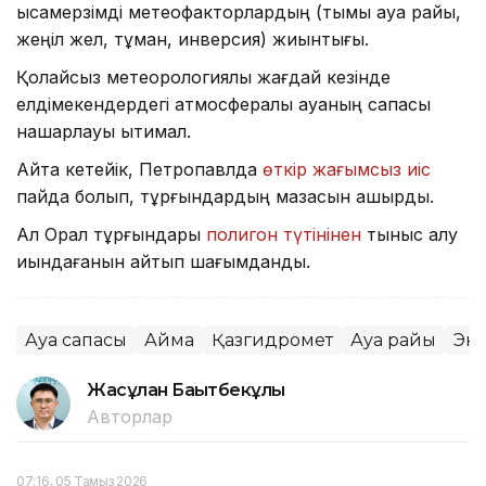
қысқамерзімді метеофакторлардың (тымық ауа райы,
жеңіл жел, тұман, инверсия) жиынтығы.
Қолайсыз метеорологиялық жағдай кезінде
елдімекендердегі атмосфералық ауаның сапасы
нашарлауы ықтимал.
Айта кетейік, Петропавлда
өткір жағымсыз иіс
пайда болып, тұрғындардың мазасын қашырды.
Ал Орал тұрғындары
полигон түтінінен
тыныс алу
қиындағанын айтып шағымданды.
Ауа сапасы
Аймақ
Қазгидромет
Ауа райы
Эк
Жасұлан Бақытбекұлы
Авторлар
07:16, 05 Тамыз 2026