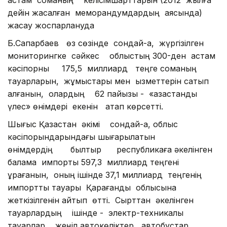
дейін жасалған меморандумдардың аясында)
жасау жоспарлануда
Б.Сапарбаев өз сөзінде сондай-ақ, жүргізілген
мониторингке сәйкес облыстың 300-ден астам
кәсіпорны 175,5 миллиард теңге соманың
тауарларын, жұмыстары мен қызметтерін сатып
алғанын, олардың 62 пайызы - «қазақстандық
үлес» өнімдері екенін атап көрсетті.
Шығыс Қазақстан әкімі сондай-ақ, облыс
кәсіпорындарындағы шығарылатын
өнімдердің былтыр республикаға әкелінген
балама импорты 597,3 миллиард теңгені
құрағанын, оның ішінде 37,1 миллиард теңгенің
импорттық тауары Қарағанды облысына
жеткізілгенін айтып өтті. Сырттан әкелінген
тауарлардың ішінде - электр-техникалық
тауарлар, жеңіл автокөліктер, автобустар,