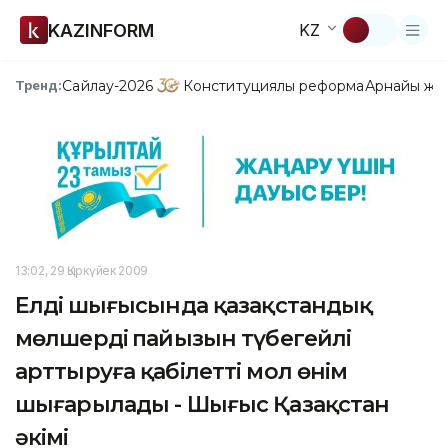
KAZINFORM
KZ
Сайлау-2026
Конституциялық реформа
Арнайы жо
Тренд:
13:02, 29 Қыркүйек 2009
Елдің шығысында қазақстандық
мөлшердің пайызын түбегейлі
арттыруға қабілетті мол өнім
шығарылады - Шығыс Қазақстан
әкімі