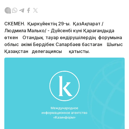
ӨСКЕМЕН. Қыркүйектің 29-ы. ҚазАқпарат /
Людмила Малько/ - Дүйсенбі күні Қарағандыда
өткен Отандық тауар өндірушілердің форумына
облыс әкімі Бердібек Сапарбаев бастаған Шығыс
Қазақстан делегациясы қатысты.