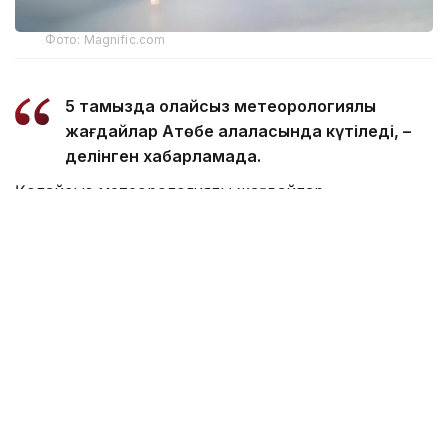
Фото: Magnific.com
5 тамызда қолайсыз метеорологиялық
жағдайлар Ақтөбе қалаласында күтіледі, –
делінген хабарламада.
Қолайсыз метеорологиялық жағдайлар –
атмосфералық ауаның беткі қабатында зиянды
(ластаушы) заттардың шоғырлануына ықпал ететін
қысқамерзімді метеофакторлардың (тымық ауа райы,
жеңіл жел, тұман, инверсия) жиынтығы.
Қолайсыз метеорологиялық жағдай кезінде
елдімекендердегі атмосфералық ауаның сапасы
нашарлауы ықтимал.
Айта кетейік, Петропавлда
өткір жағымсыз иіс
пайда болып, тұрғындардың мазасын қашырды.