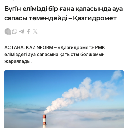
Бүгін еліміздің бір ғана қаласында ауа
сапасы төмендейді – Қазгидромет
АСТАНА. KAZINFORM – «Қазгидромет» РМК
еліміздегі ауа сапасына қатысты болжамын
жариялады.