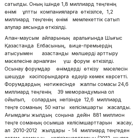
сатылды. Оның ішінде 1,8 миллиард теңгенің
өнімі ұлттық компанияларға өткізілсе, 1,2
миллиард теңгенің өнімі мемлекеттік сатып
алулар аясында өткізілді.
Ақпан-маусым айларының аралығында Шығыс
Қазақстанда Елбасының, вице-премьердің
қатысуымен қазақстандық мөлшерді арттыру
мәселесіне арналған үш форум өткізілді.
Осынау форумдар өнімдерді өткізу мәселесін
шешуде кәсіпорындарға едәуір көмек көрсетті.
Форумдардың нәтижесінде жалпы сомасы 24,6
миллиард теңгенің 39 меморандумына қол
қойылып, солардың негізінде 12,6 миллиард
теңге соманың 50 нақты келісімшарты жасалды.
Ағымдағы жылдың соңына дейін 881 миллион
теңге соманың қосымша келісімшарттарын жасау,
ал 2010-2012 жылдары - 14 миллиард теңгеден
астам соманың келісімшарттарын (2012 жылға