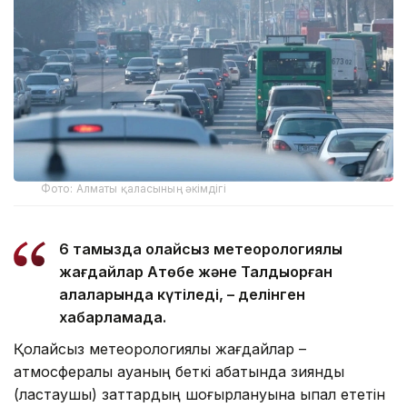
Фото: Алматы қаласының әкімдігі
6 тамызда қолайсыз метеорологиялық
жағдайлар Ақтөбе және Талдықорған
қалаларында күтіледі, – делінген
хабарламада.
Қолайсыз метеорологиялық жағдайлар –
атмосфералық ауаның беткі қабатында зиянды
(ластаушы) заттардың шоғырлануына ықпал ететін