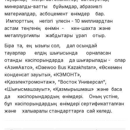
минералдық-ваттық бұйымдар, абразивті
материалдар, асбоцемент өнімдер бар.
Импорттың негізгі үлесін - 10 миллиардтан
астам теңгенің өнімін - кен-шахта және
металлургиялық жабдықтары құрап отыр.
Бірақ та, ең қызығы сол, дәл осындай
тауарлар елдің шығысында орналасқан
отандық кәсіпорындарда да шығарылады - олар
«АзияАвто», «Daewoo Bus Kazakhstan», «Өскемен
конденсат зауыты», «КЭМОНТ»,
«Қазэлектромонтаж», "Восток Универсал",
«Шығысмашзауыт», «Қазмырышмаш» және басқа
да кәсіпорындардың өнімдері. Оның үстіне,
бұл кәсіпорындардың өнімдері сертификатталған
және халықаралық стандарттарға сай келеді.