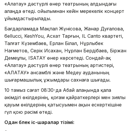
«Алатау» дәстүрлі өнер театрының алдындағы
алаңда өтеді. Қойылымнан кейін мерекелік концерт
ұйымдастырылады.
Бағдарламада Мақпал Жүнісова, Жанар Дуғалова,
6ellucci, KeshYou, Асхат Тарғын, IL Canto квартеті,
Талғат Күзембаев, Ерлан Біләл, Нұрлыбек
Нағметов, Серік Исахан, Нұрлан Бердібаев, Біржан
Демеұлы, ISATAY өнер көрсетеді. Сондай-ақ
«Алатау» дәстүрлі өнер театрының артистері,
«АЛАТАУ» ансамблі және Медеу ауданының
шығармашылық ұжымдары сахнаға шығады.
10 тамыз сағат 08:30-да Абай алаңында қала
әкімдігі өкілдерінің, қоғам қайраткерлері мен зиялы
қауым өкілдерінің қатысуымен ақын ескерткішіне
гүл қою рәсімі өтеді.
Одан бөлек іс-шаралар тізімі: