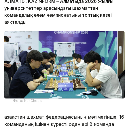
АЛМАТЫ. KAZINFORM – Алматыда 2026 жылғы
университеттер арасындағы шахматтан
командалық әлем чемпионатының топтық кезеңі
аяқталды.
Фото: KazChess
Қазақстан шахмат федерациясының мәліметінше, 16
команданың ішінен күресті одан әрі 8 команда