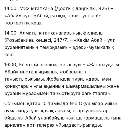
14:00, №32 кітапхана (Достық даңғылы, 42Б) –
«Абай» күні. «Абайды оқы, таны, үлгі ал!»
портреттік кеші.
14:00, Алматы кітапханаларының филиалы
(Розыбакиев көшесі, 247/7) – «Хәкім Абай – ұлт
руханиятының темірқазығы» әдеби-музыкалық
кеші.
16:00, Есентай өзенінің жағалауы – «Жағалаудағы
Абай» инсталляциялық жобасының
таныстырылымы. Жоба қала тұрғындары мен
қонақтарын ұлы ақынның шығармашылығы және
рухани мұрасымен таныстыруға бағытталған.
Сонымен қатар 10 тамызда №6 Оқушылар үйінің
аумағында ұлы қазақ ақыны, ағартушысы әрі
ойшылы Абай Құнанбайұлының шығармашылығына
арналған арт-галерея ұйымдастырылады.