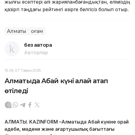
жылғы есептері әлі жарияланбағандықтан, еліміздің
қазіргі таңдағы рейтингі әзірге белгісіз болып отыр.
Алматы
Қоғам
без автора
Авторлар
15:39, 07 Тамыз 2026
Алматыда Абай күні қалай атап
өтіледі
АЛМАТЫ. KAZINFORM –Алматыда Абай күніне орай
әдеби, мәдени және ағартушылық бағыттағы