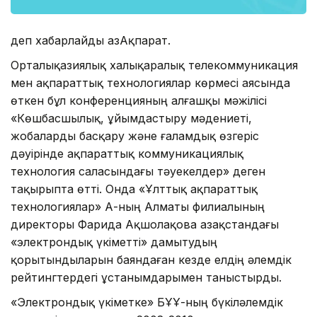
деп хабарлайды ҚазАқпарат.
Орталықазиялық халықаралық телекоммуникация
мен ақпараттық технологиялар көрмесі аясында
өткен бұл конференцияның алғашқы мәжілісі
«Көшбасшылық, ұйымдастыру мәдениеті,
жобаларды басқару және ғаламдық өзгеріс
дәуірінде ақпараттық коммуникациялық
технология саласындағы тәуекелдер» деген
тақырыпта өтті. Онда «Ұлттық ақпараттық
технологиялар» АҚ-ның Алматы филиалының
директоры Фарида Ақшолақова Қазақстандағы
«электрондық үкіметті» дамытудың
қорытындыларын баяндаған кезде елдің әлемдік
рейтингтердегі ұстанымдарымен таныстырды.
«Электрондық үкіметке» БҰҰ-ның бүкіләлемдік