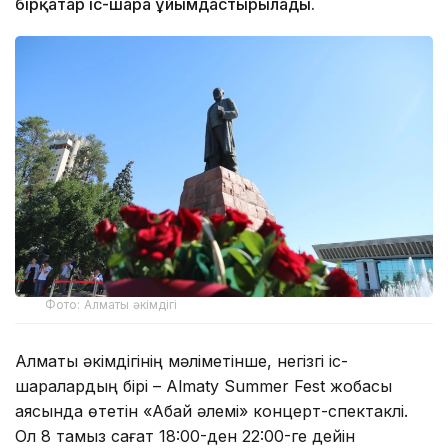
бірқатар іс-шара ұйымдастырылады.
Фото: Алматы әкімдігі
Алматы әкімдігінің мәліметінше, негізгі іс-
шаралардың бірі – Almaty Summer Fest жобасы
аясында өтетін «Абай әлемі» концерт-спектаклі.
Ол 8 тамыз сағат 18:00-ден 22:00-ге дейін