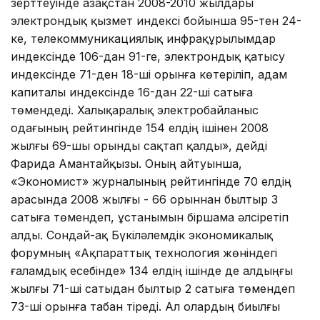
зерттеуінде Қазақстан 2008-2010 жылдары
электрондық қызмет индексі бойынша 95-тен 24-
ке, телекоммуникациялық инфрақұрылымдар
индексінде 106-дан 91-ге, электрондық қатысу
индексінде 71-ден 18-ші орынға көтеріліп, адам
капиталы индексінде 16-дан 22-ші сатыға
төмендеді. Халықаралық электробайланыс
одағының рейтингінде 154 елдің ішінен 2008
жылғы 69-шы орынды сақтап қалды», дейді
Фарида Амантайқызы. Оның айтуынша,
«Экономист» журналының рейтингінде 70 елдің
арасында 2008 жылғы - 66 орыннан былтыр 3
сатыға төмендеп, ұстанымын біршама әлсіретіп
алды. Сондай-ақ Бүкіләлемдік экономикалық
форумның «Ақпараттық технология жөніндегі
ғаламдық есебінде» 134 елдің ішінде де алдыңғы
жылғы 71-ші сатыдан былтыр 2 сатыға төмендеп
73-ші орынға табан тіреді. Ал олардың биылғы