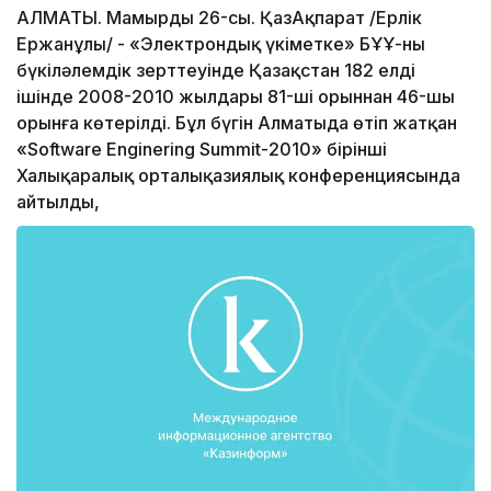
АЛМАТЫ. Мамырдың 26-сы. ҚазАқпарат /Ерлік
Ержанұлы/ - «Электрондық үкіметке» БҰҰ-ның
бүкіләлемдік зерттеуінде Қазақстан 182 елдің
ішінде 2008-2010 жылдары 81-ші орыннан 46-шы
орынға көтерілді. Бұл бүгін Алматыда өтіп жатқан
«Software Enginering Summit-2010» бірінші
Халықаралық орталықазиялық конференциясында
айтылды,