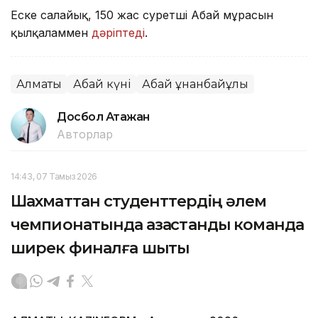
Еске салайық, 150 жас суретші Абай мұрасын
қылқаламмен
дәріптеді
.
Алматы
Абай күні
Абай Құнанбайұлы
Досбол Атажан
Авторлар
14:43, 07 Тамыз 2026
Шахматтан студенттердің әлем
чемпионатында қазақстандық команда
ширек финалға шықты