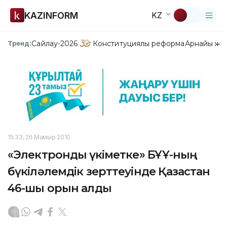
KAZINFORM
KZ
Сайлау-2026
Конституциялық реформа
Арнайы жо
Тренд:
15:33, 26 Мамыр 2010
«Электрондық үкіметке» БҰҰ-ның
бүкіләлемдік зерттеуінде Қазақстан
46-шы орын алды