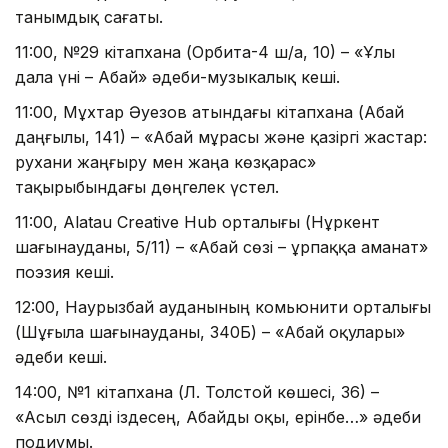
танымдық сағаты.
11:00, №29 кітапхана (Орбита-4 ш/а, 10) – «Ұлы
дала үні – Абай» әдеби-музыкалық кеші.
11:00, Мұхтар Әуезов атындағы кітапхана (Абай
даңғылы, 141) – «Абай мұрасы және қазіргі жастар:
рухани жаңғыру мен жаңа көзқарас»
тақырыбындағы дөңгелек үстел.
11:00, Alatau Creative Hub орталығы (Нұркент
шағынауданы, 5/11) – «Абай сөзі – ұрпаққа аманат»
поэзия кеші.
12:00, Наурызбай ауданының комьюнити орталығы
(Шұғыла шағынауданы, 340Б) – «Абай оқулары»
әдеби кеші.
14:00, №1 кітапхана (Л. Толстой көшесі, 36) –
«Асыл сөзді іздесең, Абайды оқы, ерінбе…» әдеби
подиумы.