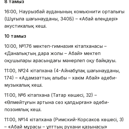
8 тамыз
16:00, Наурызбай ауданының комьюнити орталығы
(Шұғыла шағынауданы, 340Б) – «Абай өлеңдері»
акустикалық кеші.
10 тамыз
10:00, №176 мектеп-гимназия кітапханасы –
«Даналықтың дара жолы – Абай» мектеп
оқушылары арасындағы мәнерлеп оқу байқауы.
11:00, №24 кітапхана (4-Айнабұлақ шағынауданы,
174) – «Адамзаттың алыбы – хакім Абай» әдеби-
музыкалық кеші.
11:00, №6 кітапхана (Татар көшесі, 32) –
«Өлмейтұғын артына сөз қалдырған» әдеби-
поэзиялық кеші.
11:00, №14 кітапхана (Римский-Корсаков көшесі, 3)
– «Абай мұрасы – ұлттың рухани қазынасы»