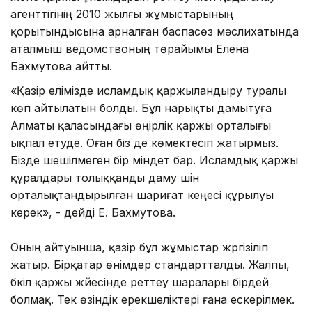
агенттігінің 2010 жылғы жұмыстарының
қорытындысына арналған баспасөз мәслихатында
аталмыш ведомствоның төрайымы Елена
Бахмутова айтты.
«Қазір елімізде исламдық қаржыландыру туралы
көп айтылатын болды. Бұл нарықты дамытуға
Алматы қаласындағы өңірлік қаржы орталығы
ықпал етуде. Оған біз де көмектесіп жатырмыз.
Бізде шешілмеген бір міндет бар. Исламдық қаржы
құралдары толыққанды даму үшін
орталықтандырылған шариғат кеңесі құрылуы
керек», - дейді Е. Бахмутова.
Оның айтуынша, қазір бұл жұмыстар жүргізіліп
жатыр. Бірқатар өнімдер стандартталды. Жалпы,
бүкіл қаржы жүйесінде реттеу шаралары бірдей
болмақ. Тек өзіндік ерекшеліктері ғана ескерілмек.