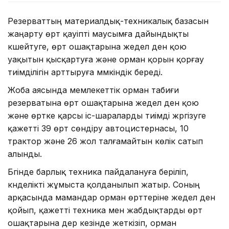
Резерваттың материалдық-техникалық базасын
жаңарту өрт қауіпті маусымға дайындықты
күшейтуге, өрт ошақтарына жедел ден қою
уақытын қысқартуға және орман қорын қорғау
тиімділігін арттыруға мүмкіндік береді.
Жоба аясында мемлекеттік орман табиғи
резерватына өрт ошақтарына жедел ден қою
және өртке қарсы іс-шараларды тиімді жүргізуге
қажетті 39 өрт сөндіру автоцистернасы, 10
трактор және 26 жол талғамайтын көлік сатып
алынды.
Бүгінде барлық техника пайдалануға беріліп,
күнделікті жұмыста қолданылып жатыр. Соның
арқасында мамандар орман өрттеріне жедел ден
қойып, қажетті техника мен жабдықтарды өрт
ошақтарына дер кезінде жеткізіп, орман