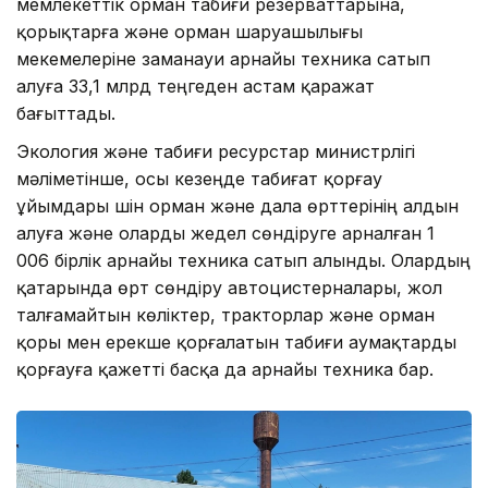
мемлекеттік орман табиғи резерваттарына,
қорықтарға және орман шаруашылығы
мекемелеріне заманауи арнайы техника сатып
алуға 33,1 млрд теңгеден астам қаражат
бағыттады.
Экология және табиғи ресурстар министрлігі
мәліметінше, осы кезеңде табиғат қорғау
ұйымдары үшін орман және дала өрттерінің алдын
алуға және оларды жедел сөндіруге арналған 1
006 бірлік арнайы техника сатып алынды. Олардың
қатарында өрт сөндіру автоцистерналары, жол
талғамайтын көліктер, тракторлар және орман
қоры мен ерекше қорғалатын табиғи аумақтарды
қорғауға қажетті басқа да арнайы техника бар.