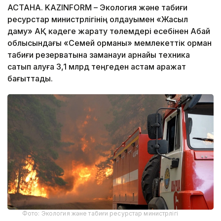
АСТАНА. KAZINFORM – Экология және табиғи
ресурстар министрлігінің қолдауымен «Жасыл
даму» АҚ кәдеге жарату төлемдері есебінен Абай
облысындағы «Семей орманы» мемлекеттік орман
табиғи резерватына заманауи арнайы техника
сатып алуға 3,1 млрд теңгеден астам қаражат
бағыттады.
Фото: Экология және табиғи ресурстар министрлігі