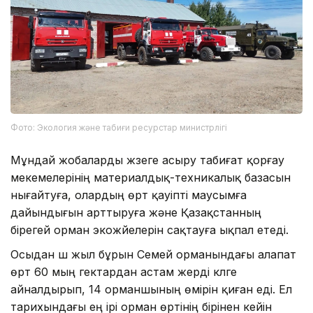
Фото: Экология және табиғи ресурстар министрлігі
Мұндай жобаларды жүзеге асыру табиғат қорғау
мекемелерінің материалдық-техникалық базасын
нығайтуға, олардың өрт қауіпті маусымға
дайындығын арттыруға және Қазақстанның
бірегей орман экожүйелерін сақтауға ықпал етеді.
Осыдан үш жыл бұрын Семей орманындағы алапат
өрт 60 мың гектардан астам жерді күлге
айналдырып, 14 орманшының өмірін қиған еді. Ел
тарихындағы ең ірі орман өртінің бірінен кейін