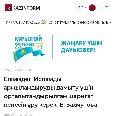
KAZINFORM
KZ
Сайлау-2026
Конституциялық реформа
Арнайы жо
Тренд:
17:41, 02 Ақпан 2011
Еліміздегі Исламдық
қаржыландыруды дамыту үшін
орталықтандырылған шариғат
кеңесін құру керек- Е. Бахмутова