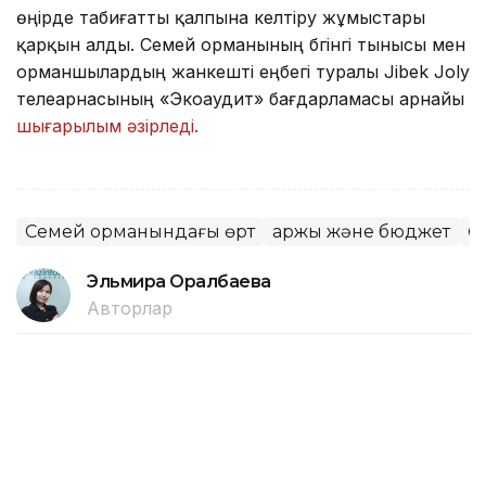
өңірде табиғатты қалпына келтіру жұмыстары
қарқын алды. Семей орманының бүгінгі тынысы мен
орманшылардың жанкешті еңбегі туралы Jibek Joly
телеарнасының «Экоаудит» бағдарламасы арнайы
шығарылым әзірледі.
Семей орманындағы өрт
Қаржы және бюджет
Ө
Эльмира Оралбаева
Авторлар
16:55, 06 Тамыз 2026
Алматыда 1 қыркүйектен бастап 7
жаңа мектеп қолданысқа беріледі