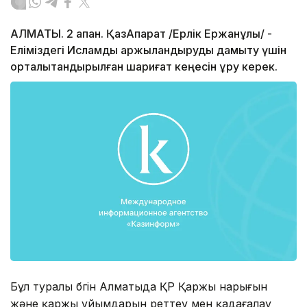
АЛМАТЫ. 2 ақпан. ҚазАқпарат /Ерлік Ержанұлы/ -
Еліміздегі Исламдық қаржыландыруды дамыту үшін
орталықтандырылған шариғат кеңесін құру керек.
Бұл туралы бүгін Алматыда ҚР Қаржы нарығын
және қаржы ұйымдарын реттеу мен қадағалау