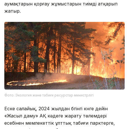
аумақтарын қорғау жұмыстарын тиімді атқарып
жатыр.
Фото: Экология және табиғи ресурстар министрлігі
Еске салайық, 2024 жылдан бүгінгі күнге дейін
«Жасыл даму» АҚ кәдеге жарату төлемдері
есебінен мемлекеттік ұлттық табиғи парктерге,