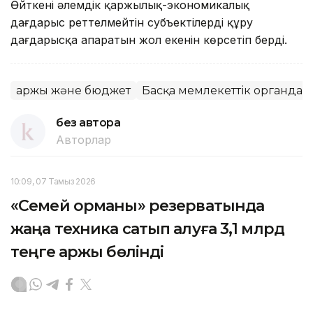
Өйткені әлемдік қаржылық-экономикалық
дағдарыс реттелмейтін субъектілерді құру
дағдарысқа апаратын жол екенін көрсетіп берді.
Қаржы және бюджет
Басқа мемлекеттік органдар
без автора
Авторлар
10:09, 07 Тамыз 2026
«Семей орманы» резерватында
жаңа техника сатып алуға 3,1 млрд
теңге қаржы бөлінді