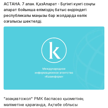
АСТАНА. 7 ақпан. ҚазАқпарат - Бүгінгі күнгі соңғы
ақпарат бойынша еліміздің батыс өңіріндегі
республикалық маңызы бар жолдарда көлік
қозғалысы шектелді.
"Қазақавтожол" РМК баспасөз қызметінің
мәліметіне қарағанда, Ақтөбе облысы