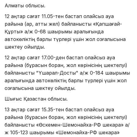
Алматы облысы.
12 қаңтар сағат 11.05-тен бастап қолайсыз ауа
райына (қар, қатты жел) байланысты «Қапшағай-
Құрты» а/ж 0-68 шақырымы аралығында
автокөліктің барлық түрлері үшін жол қозғалысына
шектеу қойылды.
12 қаңтар сағат 17.00-ден бастап қолайсыз ауа
райына (бұрқасын боран, жол көрінісінің шектелуі)
байланысты "Үшарал-Достық" а/ж 0-184 шақырымы
аралығында автокөліктің барлық түрлері үшін жол
қозғалысына шектеу қойылды.
Шығыс Қазақстан облысы.
13 қаңтар сағат 15.35-тен бастап қолайсыз ауа
райына (бұрқасын боран, жол көрінісінің шектелуі)
байланысты «Өскемен-Шемонайха-РФ шекара» а/
ж 105-123 шақырымы «Шемонайха-РФ шекара»