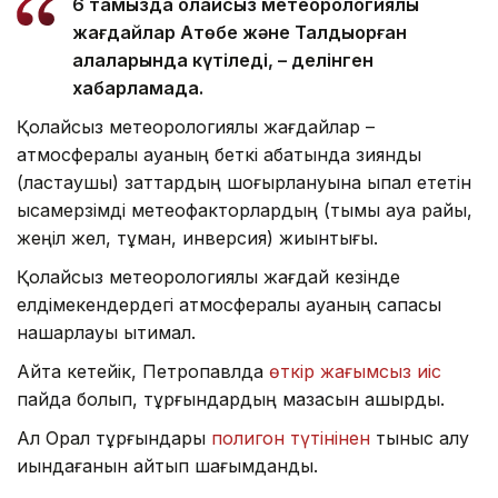
6 тамызда қолайсыз метеорологиялық
жағдайлар Ақтөбе және Талдықорған
қалаларында күтіледі, – делінген
хабарламада.
Қолайсыз метеорологиялық жағдайлар –
атмосфералық ауаның беткі қабатында зиянды
(ластаушы) заттардың шоғырлануына ықпал ететін
қысқамерзімді метеофакторлардың (тымық ауа райы,
жеңіл жел, тұман, инверсия) жиынтығы.
Қолайсыз метеорологиялық жағдай кезінде
елдімекендердегі атмосфералық ауаның сапасы
нашарлауы ықтимал.
Айта кетейік, Петропавлда
өткір жағымсыз иіс
пайда болып, тұрғындардың мазасын қашырды.
Ал Орал тұрғындары
полигон түтінінен
тыныс алу
қиындағанын айтып шағымданды.