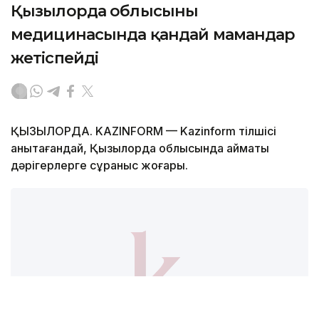
Қызылорда облысының
медицинасында қандай мамандар
жетіспейді
ҚЫЗЫЛОРДА. KAZINFORM — Kazinform тілшісі
анықтағандай, Қызылорда облысында аймақтық
дәрігерлерге сұраныс жоғары.