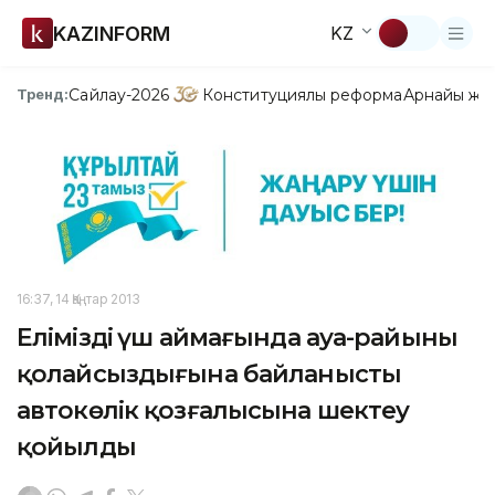
KAZINFORM
KZ
Сайлау-2026
Конституциялық реформа
Арнайы жо
Тренд:
16:37, 14 Қаңтар 2013
Еліміздің үш аймағында ауа-райының
қолайсыздығына байланысты
автокөлік қозғалысына шектеу
қойылды