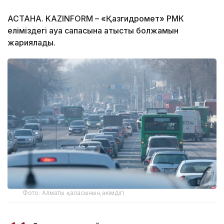
АСТАНА. KAZINFORM – «Қазгидромет» РМК
еліміздегі ауа сапасына қатысты болжамын
жариялады.
Фото: Алматы қаласының әкімдігі