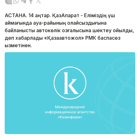
АСТАНА. 14 қаңтар. ҚазАқпарат - Еліміздің үш
аймағында ауа-райының қолайсыздығына
байланысты автокөлік қозғалысына шектеу қойылды,
деп хабарлады «Қазақавтожол» РМК баспасөз
қызметінен.