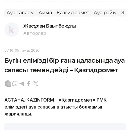
Ауа сапасы
Аймақ
Қазгидромет
Ауа райы
Эк
Жасұлан Бақытбекұлы
Авторлар
07:16, 05 Тамыз 2026
Бүгін еліміздің бір ғана қаласында ауа
сапасы төмендейді – Қазгидромет
АСТАНА. KAZINFORM – «Қазгидромет» РМК
еліміздегі ауа сапасына қатысты болжамын
жариялады.