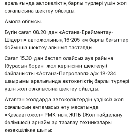
аралығында автокөліктің барлық түрлері үшін жол
қозғалысына шектеу қойылды.
Ақмола облысы.
Бүгін сағат 08.20-дан «Астана-Ерейментау-
Шідерті» автожолының 16-205 км барлық бағыттар
бойынша шектеу алынып тасталды.
Сағат 15.30-дан бастап қолайсыз ауа райына
(бұрқасын боран, жол көрінісінің шектелуі)
байланысты «Астана-Петропавл» а/ж 18-234
шақырымы аралығында автокөліктің барлық түрлері
үшін жол қозғалысына шектеу қойылды.
Аталған жолдарда автокөліктердің үздіксіз жол
қозғалысын қамтамасыз ету мақсатында
«Қазақавтожол» РМК-ның ЖПБ (Жол пайдалану
бөлімшесі) арнайы қар тазалау техникалары
кезекшілікке шықты: