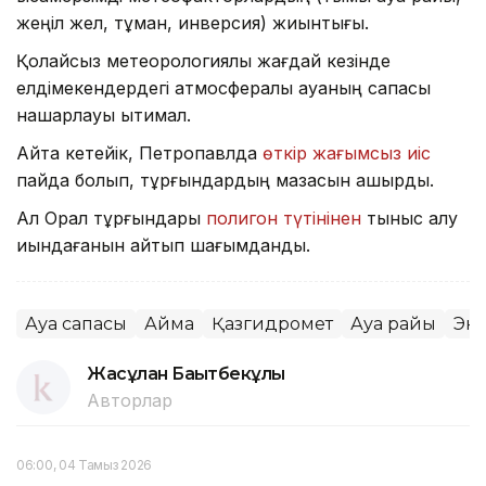
жеңіл жел, тұман, инверсия) жиынтығы.
Қолайсыз метеорологиялық жағдай кезінде
елдімекендердегі атмосфералық ауаның сапасы
нашарлауы ықтимал.
Айта кетейік, Петропавлда
өткір жағымсыз иіс
пайда болып, тұрғындардың мазасын қашырды.
Ал Орал тұрғындары
полигон түтінінен
тыныс алу
қиындағанын айтып шағымданды.
Ауа сапасы
Аймақ
Қазгидромет
Ауа райы
Эк
Жасұлан Бақытбекұлы
Авторлар
06:00, 04 Тамыз 2026