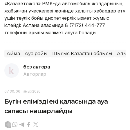
«Қазақавтожол» РМК-да автомобиль жолдарының
жабылған учаскелері жөнінде халықты хабардар ету
үшін тәулік бойы диспетчерлік қызмет жұмыс
істейді: Астана қаласында 8 (7172) 444-777
телефоны арқылы мәлімет алуға болады.
Аймақ
Ауа райы
Шығыс Қазақстан облысы
Алма
без автора
Авторлар
07:30, 06 Тамыз 2026
Бүгін еліміздің екі қаласында ауа
сапасы нашарлайды