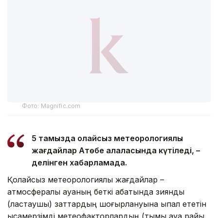
Фото: Magnific.com
5 тамызда қолайсыз метеорологиялық
жағдайлар Ақтөбе қалаласында күтіледі, –
делінген хабарламада.
Қолайсыз метеорологиялық жағдайлар –
атмосфералық ауаның беткі қабатында зиянды
(ластаушы) заттардың шоғырлануына ықпал ететін
қысқамерзімді метеофакторлардың (тымық ауа райы,