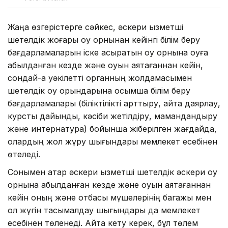
Жаңа өзгерістерге сәйкес, әскери қызметші
шетелдік жоғары оқу орнынан кейінгі білім беру
бағдарламаларын іске асыратын оқу орнына оқуға
қабылданған кезде және оқуын аяқтағаннан кейін,
сондай-ақ уәкілетті органның жолдамасымен
шетелдік оқу орындарына қосымша білім беру
бағдарламалары (біліктілікті арттыру, қайта даярлау,
курстық дайындық, кәсіби жетілдіру, мамандандыру
және интернатура) бойынша жіберілген жағдайда,
олардың жол жүру шығындары мемлекет есебінен
өтеледі.
Сонымен қатар әскери қызметші шетелдік әскери оқу
орнына қабылданған кезде және оқуын аяқтағаннан
кейін оның және отбасы мүшелерінің багажы мен
қол жүгін тасымалдау шығындары да мемлекет
есебінен төленеді. Айта кету керек, бұл төлем