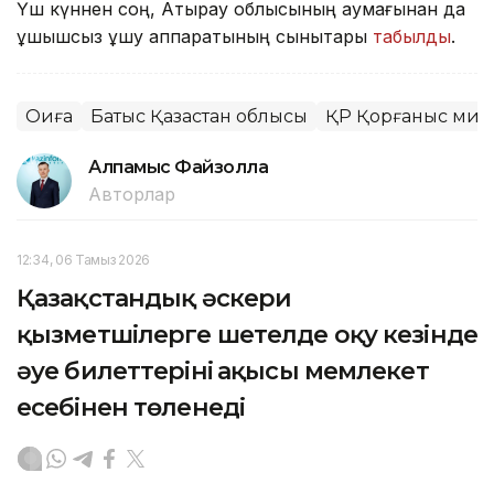
Үш күннен соң, Атырау облысының аумағынан да
ұшқышсыз ұшу аппаратының сынықтары
табылды
.
Оқиға
Батыс Қазақстан облысы
ҚР Қорғаныс мини
Алпамыс Файзолла
Авторлар
12:34, 06 Тамыз 2026
Қазақстандық әскери
қызметшілерге шетелде оқу кезінде
әуе билеттерінің ақысы мемлекет
есебінен төленеді