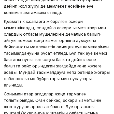
дейінгі жол жүруі де мемлекет есебінен әуе
көлігімен қамтамасыз етіледі.
Қызметтік іссапарға жіберілген әскери
қызметшілердің, сондай-ақ әскери қызметшілер мен
олардың отбасы мүшелерінің демалысқа барып-
қайтуы немесе жаңа қызмет орнына ауысуына
байланысты мемлекеттік авиация әуе кемелерімен
тасымалдануына рұқсат етіледі. Бұл тек әуе кемесі
бастапқы пункттен соңғы бағытқа дейін ілеспе
бағытта рейс орындаған жағдайда ғана жүзеге
асады. Мұндай тасымалдауға негіз ретінде жоғары
қолбасшылықтың бұйрықтары мен нұсқаулары
алынады.
Сонымен қатар қағидалар жаңа тармақпен
толықтырылды. Оған сәйкес, әскери қызметшінің
жол жүруіне арналған баянат Әуе қорғанысы
күштері Әскери-әуе күштерінің қолбасшысына