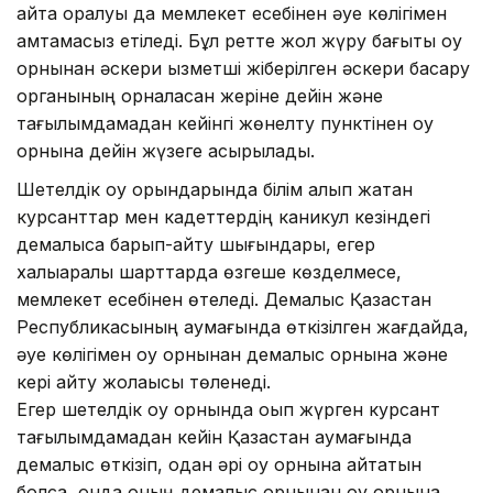
қайта оралуы да мемлекет есебінен әуе көлігімен
қамтамасыз етіледі. Бұл ретте жол жүру бағыты оқу
орнынан әскери қызметші жіберілген әскери басқару
органының орналасқан жеріне дейін және
тағылымдамадан кейінгі жөнелту пунктінен оқу
орнына дейін жүзеге асырылады.
Шетелдік оқу орындарында білім алып жатқан
курсанттар мен кадеттердің каникул кезіндегі
демалысқа барып-қайту шығындары, егер
халықаралық шарттарда өзгеше көзделмесе,
мемлекет есебінен өтеледі. Демалыс Қазақстан
Республикасының аумағында өткізілген жағдайда,
әуе көлігімен оқу орнынан демалыс орнына және
кері қайту жолақысы төленеді.
Егер шетелдік оқу орнында оқып жүрген курсант
тағылымдамадан кейін Қазақстан аумағында
демалыс өткізіп, одан әрі оқу орнына қайтатын
болса, онда оның демалыс орнынан оқу орнына