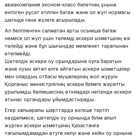
авиакомпания эконом-класс билетінің құнына
енгізген рұқсат етілген багаж және қол жүгі нормасы
шегінде ғана жүзеге асырылады.
Ал белгіленген салмақтан артық қосымша багаж
немесе қол жүгі үшін төлемді әскери қызметшінің өзі
төлейді және бұл шығындар мемлекет тарапынан
өтелмейді.
Шетелдік әскери оқу орындарына оқуға баратын
және оқуын аяқтап елге қайтатын әскери қызметшілер
мен олардың отбасы мүшелерінің жол жүруін
Қорғаныс министрлігінің әскери білімге жауапты
құрылымдық бөлімшесінің өтінімдері негізінде әскери
қатынас органдары ұйымдастырады.
Егер халықаралық шарттарда өзгеше тәртіп
көзделмесе, шетелдік оқу орнында білім алып
жүрген әскери қызметшінің Қазақстанға
тағылымдамадан өтуге келуі және кейін оқу орнына