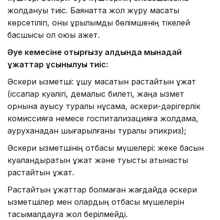
жолдануы тиіс. Баянатта жол жүру мақсаты
көрсетіліп, оны құрылымдық бөлімшенің тікелей
басшысы қол қоюы қажет.
Әуе кемесіне отырғызу алдында мынадай
құжаттар ұсынылуы тиіс:
Әскери қызметші: ұшу мақсатын растайтын құжат
(іссапар куәлігі, демалыс билеті, жаңа қызмет
орнына ауысу туралы нұсқама, әскери-дәрігерлік
комиссияға немесе госпитализацияға жолдама,
ауруханадан шығарылғаны туралы эпикриз);
Әскери қызметшінің отбасы мүшелері: жеке басын
куәландыратын құжат және туыстық қатынасты
растайтын құжат.
Растайтын құжаттар болмаған жағдайда әскери
қызметшілер мен олардың отбасы мүшелерін
тасымалдауға жол берілмейді.