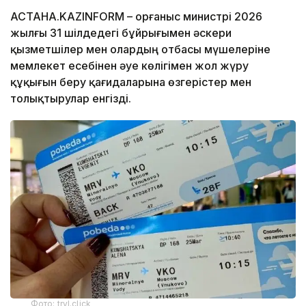
АСТАНА.KAZINFORM – Қорғаныс министрі 2026
жылғы 31 шілдедегі бұйрығымен әскери
қызметшілер мен олардың отбасы мүшелеріне
мемлекет есебінен әуе көлігімен жол жүру
құқығын беру қағидаларына өзгерістер мен
толықтырулар енгізді.
Фото: trvl.click