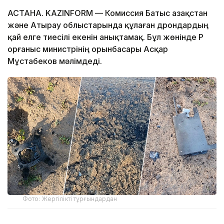
АСТАНА. KAZINFORM — Комиссия Батыс Қазақстан
және Атырау облыстарында құлаған дрондардың
қай елге тиесілі екенін анықтамақ. Бұл жөнінде ҚР
Қорғаныс министрінің орынбасары Асқар
Мұстабеков мәлімдеді.
Фото: Жергілікті тұрғындардан