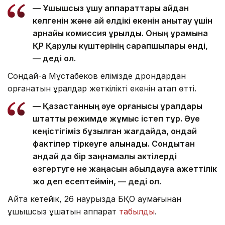
— Ұшқышсыз ұшу аппараттары қайдан
келгенін және қай елдікі екенін анықтау үшін
арнайы комиссия құрылды. Оның құрамына
ҚР Қарулы күштерінің сарапшылары енді,
— деді ол.
Сондай-ақ Мұстабеков елімізде дрондардан
қорғанатын құралдар жеткілікті екенін атап өтті.
— Қазақстанның әуе қорғанысы құралдары
штаттық режимде жұмыс істеп тұр. Әуе
кеңістігіміз бұзылған жағдайда, ондай
фактілер тіркеуге алынады. Сондықтан
қандай да бір заңнамалық актілерді
өзгертуге не жаңасын қабылдауға қажеттілік
жоқ деп есептеймін, — деді ол.
Айта кетейік, 26 наурызда БҚО аумағынан
ұшқышсыз ұшатын аппарат
табылды
.