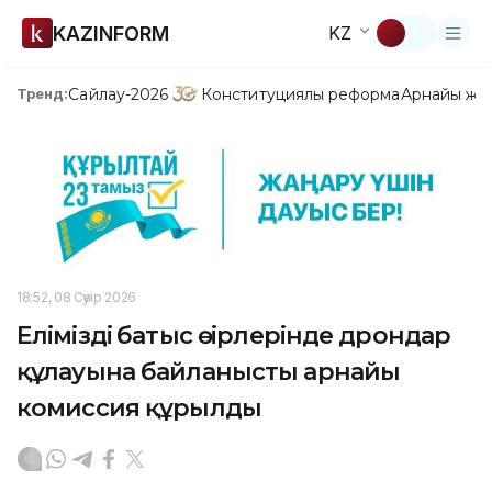
KAZINFORM
KZ
Сайлау-2026
Конституциялық реформа
Арнайы жо
Тренд:
18:52, 08 Сәуір 2026
Еліміздің батыс өңірлерінде дрондар
құлауына байланысты арнайы
комиссия құрылды