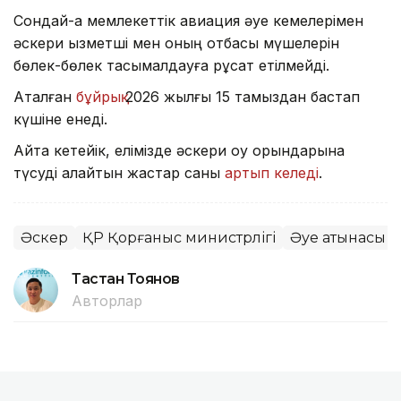
Сондай-ақ мемлекеттік авиация әуе кемелерімен
әскери қызметші мен оның отбасы мүшелерін
бөлек-бөлек тасымалдауға рұқсат етілмейді.
Аталған
бұйрық
2026 жылғы 15 тамыздан бастап
күшіне енеді.
Айта кетейік, елімізде әскери оқу орындарына
түсуді қалайтын жастар саны
артып келеді
.
Әскер
ҚР Қорғаныс министрлігі
Әуе қатынасы
Тастан Тоянов
Авторлар