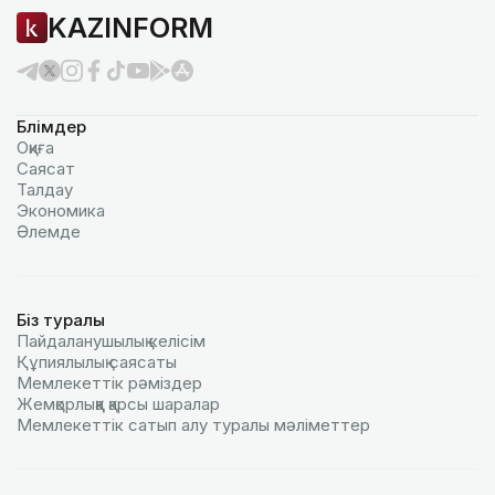
KAZINFORM
Бөлімдер
Оқиға
Саясат
Талдау
Экономика
Әлемде
Біз туралы
Пайдаланушылық келiciм
Құпиялылық саясаты
Мемлекеттік рәміздер
Жемқорлыққа қарсы шаралар
Мемлекеттік сатып алу туралы мәлiметтер