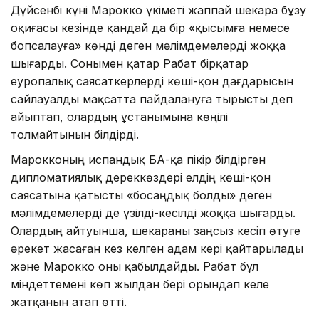
Дүйсенбі күні Марокко үкіметі жаппай шекара бұзу
оқиғасы кезінде қандай да бір «қысымға немесе
бопсалауға» көнді деген мәлімдемелерді жоққа
шығарды. Сонымен қатар Рабат бірқатар
еуропалық саясаткерлерді көші-қон дағдарысын
сайлауалды мақсатта пайдалануға тырысты деп
айыптап, олардың ұстанымына көңілі
толмайтынын білдірді.
Марокконың испандық БАҚ-қа пікір білдірген
дипломатиялық дереккөздері елдің көші-қон
саясатына қатысты «босаңдық болды» деген
мәлімдемелерді де үзілді-кесілді жоққа шығарды.
Олардың айтуынша, шекараны заңсыз кесіп өтуге
әрекет жасаған кез келген адам кері қайтарылады
және Марокко оны қабылдайды. Рабат бұл
міндеттемені көп жылдан бері орындап келе
жатқанын атап өтті.