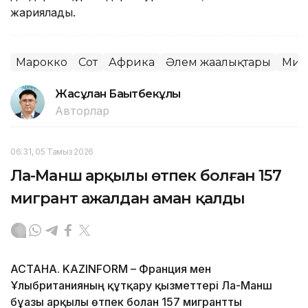
жариялады.
Марокко
Сот
Африка
Әлем жаңалықтары
Миг
Жасұлан Бақытбекұлы
Авторлар
06:31, 05 Тамыз 2026
Ла-Манш арқылы өтпек болған 157
мигрант ажалдан аман қалды
АСТАНА. KAZINFORM – Франция мен
Ұлыбританияның құтқару қызметтері Ла-Манш
бұғазы арқылы өтпек болған 157 мигрантты