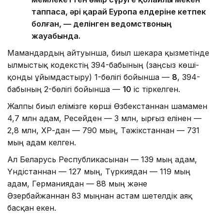
таппаса, әрі қарай Еуропа елдеріне кетпек
болған, — делінген ведомствоның
жауабында.
Мамандардың айтуынша, биыл шекара қызметінде
Қылмыстық кодекстің 394-бабының (заңсыз көші-
қонды ұйымдастыру) 1-бөлігі бойынша —
8
, 394-
бабының 2-бөлігі бойынша —
10
іс тіркелген.
Жалпы биыл елімізге көрші Өзбекстаннан шамамен
4,7 млн адам, Ресейден — 3 млн, Қырғыз елінен —
2,8 млн, ҚХР-дан — 790 мың, Тәжікстаннан — 731
мың адам келген.
Ал Беларусь Республикасынан — 139 мың адам,
Үндістаннан — 127 мың, Түркиядан — 119 мың
адам, Германиядан — 88 мың және
Әзербайжаннан 83 мыңнан астам шетелдік аяқ
басқан екен.