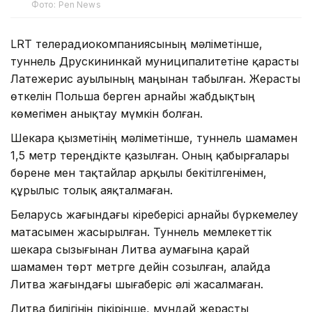
Фото: Pen News
LRT телерадиокомпаниясының мәліметінше,
туннель Друскининкай муниципалитетіне қарасты
Латежерис ауылының маңынан табылған. Жерасты
өткелін Польша берген арнайы жабдықтың
көмегімен анықтау мүмкін болған.
Шекара қызметінің мәліметінше, туннель шамамен
1,5 метр тереңдікте қазылған. Оның қабырғалары
бөрене мен тақтайлар арқылы бекітілгенімен,
құрылыс толық аяқталмаған.
Беларусь жағындағы кіреберісі арнайы бүркемелеу
матасымен жасырылған. Туннель мемлекеттік
шекара сызығынан Литва аумағына қарай
шамамен төрт метрге дейін созылған, алайда
Литва жағындағы шығаберіс әлі жасалмаған.
Литва билігінің пікірінше, мұндай жерасты