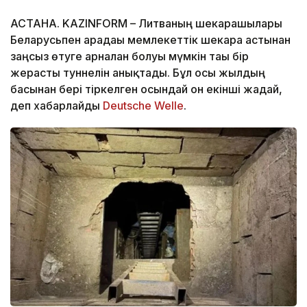
АСТАНА. KAZINFORM – Литваның шекарашылары
Беларусьпен арадағы мемлекеттік шекара астынан
заңсыз өтуге арналған болуы мүмкін тағы бір
жерасты туннелін анықтады. Бұл осы жылдың
басынан бері тіркелген осындай он екінші жағдай,
деп хабарлайды
Deutsche Welle
.