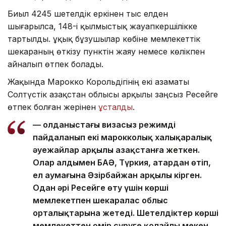
Биыл 4245 шетелдік еркінен тыс елден
шығарылса, 148-і қылмыстық жауапкершілікке
тартылды. Құқық бұзушылар көбіне мемлекеттік
шекараның өткізу пунктін жаяу немесе көлікпен
айналып өтпек болады.
Жақында Марокко Корольдігінің екі азаматы
Солтүстік Қазақстан облысы арқылы заңсыз Ресейге
өтпек болған жерінен
ұсталды
.
— Қолданыстағы визасыз режимді
пайдаланып екі марокколық халықаралық
әуежайлар арқылы Қазақстанға жеткен.
Олар алдымен БАӘ, Түркия, Қатардан өтіп,
ел аумағына Әзірбайжан арқылы кірген.
Одан әрі Ресейге өту үшін көрші
мемлекетпен шекаралас облыс
орталықтарына жетеді. Шетелдіктер көрші
мемлекеттен өмір сүруге қолайлы мекен