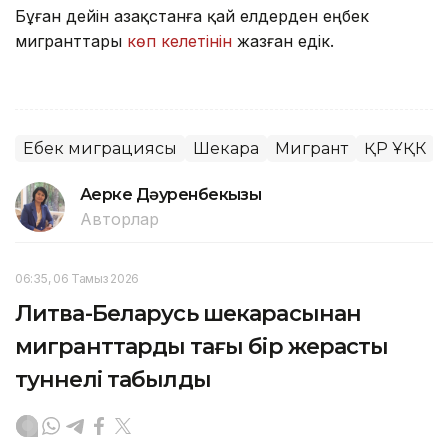
Бұған дейін Қазақстанға қай елдерден еңбек
мигранттары
көп келетінін
жазған едік.
Еңбек миграциясы
Шекара
Мигрант
ҚР ҰҚК
Ақерке Дәуренбекқызы
Авторлар
06:35, 06 Тамыз 2026
Литва-Беларусь шекарасынан
мигранттардың тағы бір жерасты
туннелі табылды