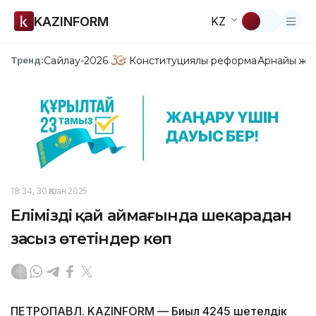
KAZINFORM
KZ
Сайлау-2026
Конституциялық реформа
Арнайы жо
Тренд:
18:34, 30 Қазан 2025
Еліміздің қай аймағында шекарадан
заңсыз өтетіндер көп
ПЕТРОПАВЛ. KAZINFORM — Биыл 4245 шетелдік