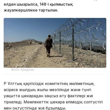
елден шығарылса, 148-і қылмыстық
жауапкершілікке тартылған.
Фото: Анадолы
ҚР Ұлттық қауіпсіздік комитетінің мәліметінше,
әсіресе жылдың жылы мезгілінде және түнгі
уақытта шекарадан заңсыз өту фактілері жиі
тіркеледі. Мемлекеттік шекара еліміздің солтүстігі
мен оңтүстігінде жиі бұзылады.