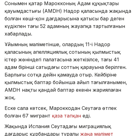
Сонымен қатар Марокконың Адам құқықтары
қауымдастығы (AMDH) Надор қаласында жақында
болған көші-қон дағдарысына қатысы бар деген
күдікпен тағы 52 адамның жауапқа тартылғанын
хабарлады.
Ұйымның мәліметінше, олардың 11-і Надор
қаласының апелляциялық сотының қылмыстық
істер жөніндегі палатасына жеткізілсе, тағы 41
адам бірінші сатыдағы соттың қарауына берілген.
Барлығы сотқа дейін қамауда отыр. Кейбіріне
қылмыстық баптар бойынша айып тағылғанымен,
AMDH нақты қандай баптар екенін жариялаған
жоқ.
Еске сала кетсек, Мароккодан Сеутаға өтпек
болған 67 мигрант
қаза тапқан
еді.
Жақында Испания Сеутадағы миграциялық
дағдарыс құрбандары туралы
жаңа мәлімет