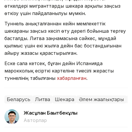
өткелдері мигранттарды шекара арқылы заңсыз
өткізу үшін пайдаланылуы мүмкін.
Туннель анықталғаннан кейін мемлекеттік
шекараны заңсыз кесіп өту дерегі бойынша тергеу
басталды. Литва заңнамасына сәйкес, мұндай
қылмыс үшін екі жылға дейін бас бостандығынан
айыру жазасы қарастырылған.
Еске сала кетсек, бұған дейін Испанияда
марокколық есірткі картеліне тиесілі жерасты
туннелінің табылғаны
хабарланған
.
Беларусь
Литва
Шекара
Әлем жаңалықтары
М
Жасұлан Бақытбекұлы
Авторлар