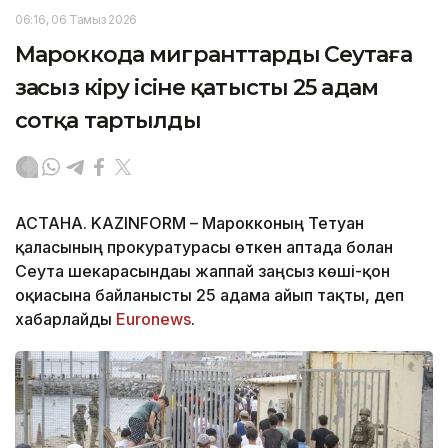
06:16, 06 Тамыз 2026
Мароккода мигранттардың Сеутаға
заңсыз кіру ісіне қатысты 25 адам
сотқа тартылды
АСТАНА. KAZINFORM – Марокконың Тетуан
қаласының прокуратурасы өткен аптада болған
Сеута шекарасындағы жаппай заңсыз көші-қон
оқиғасына байланысты 25 адамға айып тақты, деп
хабарлайды
Еuronews
.