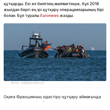
құтқарды. Екі ел билігінің мәліметінше, бұл 2018
жылдан бергі ең ірі құтқару операцияларының бірі
болған. Бұл туралы
Еuronews
жазды.
Фото: independent.co
Оқиға Францияның іздестіру-құтқару аймағында
болған. Үрлемелі қайықтың қозғалтқышы өртеніп,
артынша қайық бұзыла бастаған. Соның