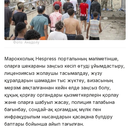
Фото: Анадолу
Марокколық Hespress порталының мәліметінше,
оларға шекараны заңсыз кесіп өтуді ұйымдастыру,
лицензиясыз жолаушы тасымалдау, жүзу
құралдарын шамадан тыс жүктеу, визасының
мерзімі аяқталғаннан кейін елде заңсыз болу,
құқық қорғау органдары қызметкерлерін қорлау
және оларға шабуыл жасау, полиция талабына
бағынбау, сондай-ақ қоғамдық мүлік пен
инфрақұрылым нысандарын қасақана бүлдіру
баптары бойынша айып тағылған.