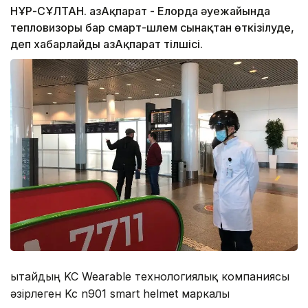
НҰР-СҰЛТАН. ҚазАқпарат - Елорда әуежайында
тепловизоры бар смарт-шлем сынақтан өткізілуде,
деп хабарлайды ҚазАқпарат тілшісі.
Қытайдың KC Wearable технологиялық компаниясы
әзірлеген Kc n901 smart helmet маркалы