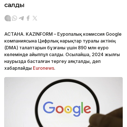
салды
АСТАНА. KAZINFORM – Еуропалық комиссия Google
компаниясына Цифрлық нарықтар туралы актінің
(DMA) талаптарын бұзғаны үшін 890 млн еуро
көлемінде айыппұл салды. Осылайша, 2024 жылғы
наурызда басталған тергеу аяқталды, деп
хабарлайды
Euronews
.