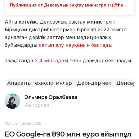
Публикация от Денсаулық сақтау министрлігі (@healthcare.gov.kz)
Айта кетейік, Денсаулық сақтау министрлігі
Бірыңғай дистрибьютормен бірлесіп 2027 жылға
арналған дәрілік заттар мен медициналық
бұйымдарды
сатып алу науқанын бастады.
Қазақстанда
3,4 млн адам
тегін дәрі-дәрмек алады.
Ақпараттық технологиялар
Дәрі-дәрмек
Денсаул
Эльмира Оралбаева
Авторлар
05:15, 24 Шілде 2026
ЕО Google-ға 890 млн еуро айыппұл