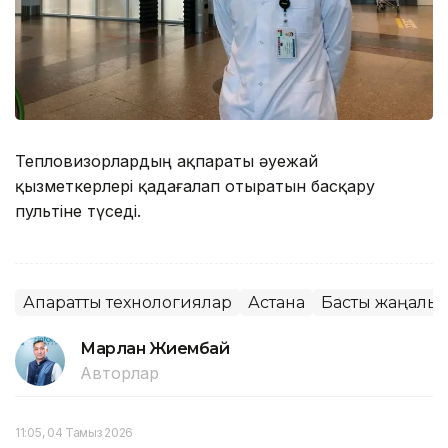
Тепловизорлардың ақпараты әуежай
қызметкерлері қадағалап отыратын басқару
пультіне түседі.
Ақпараттық технологиялар
Астана
Басты жаңалық
Марлан Жиембай
Авторлар
11:05, 04 Тамыз 2026