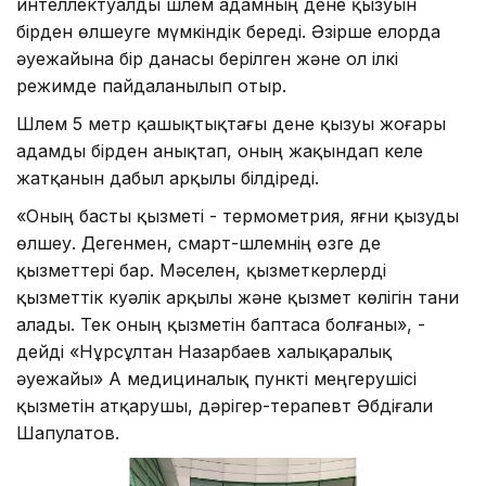
интеллектуалды шлем адамның дене қызуын
бірден өлшеуге мүмкіндік береді. Әзірше елорда
әуежайына бір данасы берілген және ол ілкі
режимде пайдаланылып отыр.
Шлем 5 метр қашықтықтағы дене қызуы жоғары
адамды бірден анықтап, оның жақындап келе
жатқанын дабыл арқылы білдіреді.
«Оның басты қызметі - термометрия, яғни қызуды
өлшеу. Дегенмен, смарт-шлемнің өзге де
қызметтері бар. Мәселен, қызметкерлерді
қызметтік куәлік арқылы және қызмет көлігін тани
алады. Тек оның қызметін баптаса болғаны», -
дейді «Нұрсұлтан Назарбаев халықаралық
әуежайы» АҚ медициналық пункті меңгерушісі
қызметін атқарушы, дәрігер-терапевт Әбдіғали
Шапулатов.