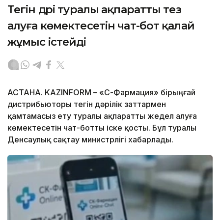
Тегін дәрі туралы ақпаратты тез
алуға көмектесетін чат-бот қалай
жұмыс істейді
АСТАНА. KAZINFORM –
«СҚ-Фармация» бірыңғай
дистрибьюторы тегін дәрілік заттармен
қамтамасыз ету туралы ақпаратты жедел алуға
көмектесетін чат-ботты іске қосты. Бұл туралы
Денсаулық сақтау министрлігі хабарлады.