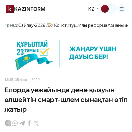
KAZINFORM
KZ
Сайлау-2026
Конституциялық реформа
Арнайы жо
Тренд:
13:35, 05 Қараша 2020
Елорда әуежайында дене қызуын
өлшейтін смарт-шлем сынақтан өтіп
жатыр