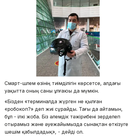
Смарт-шлем өзінің тиімділігін көрсетсе, алдағы
уақытта оның саны ұлғаюы да мүмкін.
«Бізден «терминалда жүрген не қылған
«робокоп?» деп жиі сұрайды. Тағы да айтамын,
бұл - ілкі жоба. Біз әлемдік тәжірибені зерделеп
отырамыз және әуежайымызда сынақтан өткізуге
шешім қабылдадық», - дейді ол.