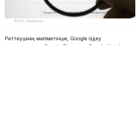
Фото: Анадолы
Реттеушінің мәліметінше, Google іздеу
нәтижелерінде Google Shopping, Google Hotels
және Google Flights сияқты өз сервистеріне
басымдық беріп, бәсекелес қызметтердің көрінуін
шектеген. Сонымен қатар компания қосымша
әзірлеушілердің пайдаланушыларға қолданбалар
дүкенінен тыс балама төлем тәсілдері мен тиімді
ұсыныстар туралы ақпарат беруіне кедергі
келтірген.
Еурокомиссия Google-ды 60 күн ішінде анықталған
заңбұзушылықтарды жоюға міндеттеді. Егер талап
орындалмаса, компанияға әлемдік жылдық
айналымының 5%-ына дейін қосымша айыппұл