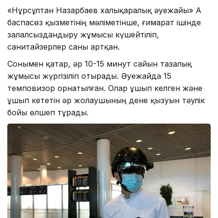
«Нұрсұлтан Назарбаев халықаралық әуежайы» АҚ
баспасөз қызметінің мәліметінше, ғимарат ішінде
залалсыздандыру жұмысы күшейтіліп,
санитайзерлер саны артқан.
Сонымен қатар, әр 10-15 минут сайын тазалық
жұмысы жүргізіліп отырады. Әуежайда 15
темповизор орнатылған. Олар ұшып келген және
ұшып кететін әр жолаушының дене қызуын тәулік
бойы өлшеп тұрады.