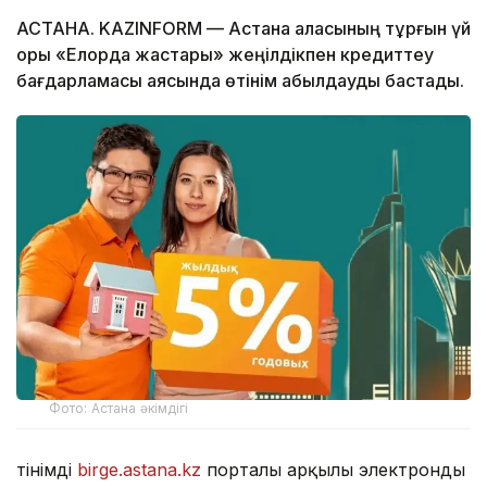
АСТАНА. KAZINFORM — Астана қаласының тұрғын үй
қоры «Елорда жастары» жеңілдікпен кредиттеу
бағдарламасы аясында өтінім қабылдауды бастады.
Фото: Астана әкімдігі
Өтінімді
birge.astana.kz
порталы арқылы электронды