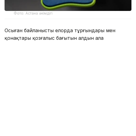
Фото: Астана әкімдігі
Осыған байланысты елорда тұрғындары мен
қонақтары қозғалыс бағытын алдын ала
жоспарлауы қажет.
Сағат 07:00–ден 08:05–ке дейін Түркістан
көшесімен Abu Dhabi Plaza ғимараты бағытына
қарай бір жолақта көлік қозғалысы ішінара
шектеледі.
Сағат 07:00–ден 07:40–қа дейін Ұлы Дала даңғылы
жабылады.
Сағат 07:10–нан 09:15–ке дейін Ақмешіт көшесі
бойымен Экспо алаңындағы мәреге дейінгі бағытта
бір жолақта көлік қозғалысы шектеледі.
— Жүргізушілер мен жаяу жүргіншілерге