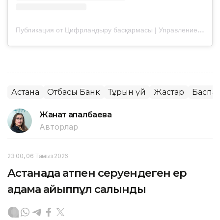
Публикация от Цифрландыру басқармасы | Управление цифровизации (@digital.astana)
Астана
Отбасы Банк
Тұрғын үй
Жастар
Баспа
Жанат Қапалбаева
Авторлар
23:00, 06 Тамыз 2026
Астанада атпен серуендеген ер
адамға айыппұл салынды