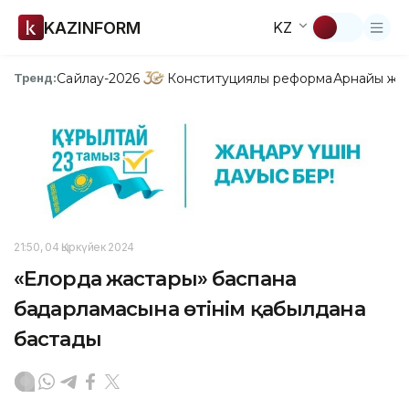
KAZINFORM
KZ
Сайлау-2026
Конституциялық реформа
Арнайы жо
Тренд:
21:50, 04 Қыркүйек 2024
«Елорда жастары» баспана
бағдарламасына өтінім қабылдана
бастады