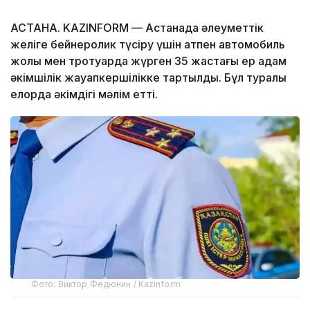
АСТАНА. KAZINFORM — Астанада әлеуметтік
желіге бейнеролик түсіру үшін атпен автомобиль
жолы мен тротуарда жүрген 35 жастағы ер адам
әкімшілік жауапкершілікке тартылды. Бұл туралы
елорда әкімдігі мәлім етті.
Фото: Виктор Федюнин / Kazinform