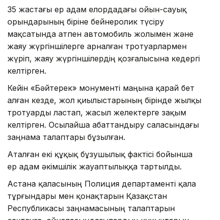
35 жастағы ер адам елордадағы ойын-сауық
орындарының біріне бейнеролик түсіру
мақсатында атпен автомобиль жолымен және
жаяу жүргіншілерге арналған тротуарлармен
жүріп, жаяу жүргіншілердің қозғалысына кедергі
келтірген.
Кейін «Бәйтерек» монументі маңына қарай бет
алған кезде, жол қиылыстарының бірінде жылқы
тротуарды ластап, жасыл желектерге зақым
келтірген. Осылайша абаттандыру саласындағы
заңнама талаптары бұзылған.
Аталған екі құқық бұзушылық фактісі бойынша
ер адам әкімшілік жауаптылыққа тартылды.
Астана қаласының Полиция департаменті қала
тұрғындары мен қонақтарын Қазақстан
Республикасы заңнамасының талаптарын