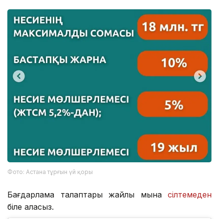
Фото: Астана тұрғын үй қоры
Бағдарлама талаптары жайлы мына
сілтемеден
біле аласыз.