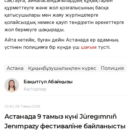
сақтауға, айналасындағылардың құқықтарын
құрметтеуге және жол қозғалысының басқа
қатысушылары мен жаяу жүргіншілерге
қолайсыздық немесе қауіп төндіретін әрекеттерге
жол бермеуге шақырады.
Айта кетейік, бұған дейін Астанада ер адамның
үстінен полицияға бір күнде үш
шағым
түсті.
Астана
Құқықбұзушылықпен күрес
Полиция
Бақытгүл Абайқызы
Авторлар
22:40, 06 Тамыз 2026
Астанада 9 тамыз күні Jüregımnıñ
Jenımpazy фестиваліне байланысты