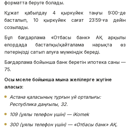
форматта беруге болады.
Құжат қабылдау 4 қыркүйек таңғы 9:00-де
басталып, 10 қыркүйек сағат 23:59-ға дейін
созылады.
Бұл бағдарлама «Отбасы банк» АҚ арқылы
елордада бастапқы/қайталама нарықта өз
пәтеріңізді сатып алуға мүмкіндік береді.
Бағдарлама бойынша банк беретін ипотека саны —
75.
Осы мәселе бойынша мына желілерге жүгіне
аласыз:
Астана қаласының тұрғын үй орталығы:
Республика даңғылы, 32.
109 (ұялы телефон үшін) — iKomek
300 (ұялы телефон үшін) — «Отбасы банк» АҚ.