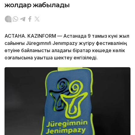
жолдар жабылады
АСТАНА. KAZINFORM — Астанада 9 тамыз күні жыл
сайынғы Jüregımnıñ Jenımpazy жүгіру фестивалінің
өтуіне байланысты қаладағы бірқатар көшеде көлік
қозғалысына уақытша шектеу енгізіледі.