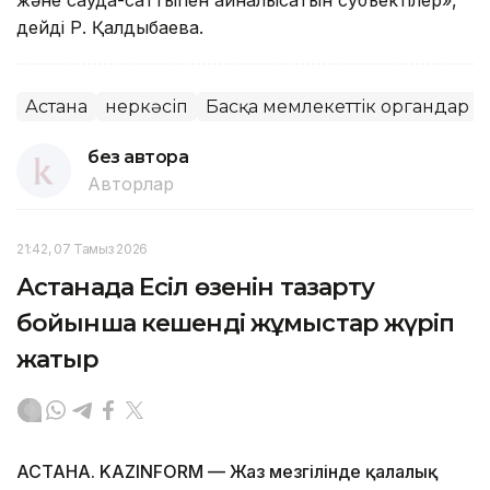
дейді Р. Қалдыбаева.
Астана
Өнеркәсіп
Басқа мемлекеттік органдар
без автора
Авторлар
21:42, 07 Тамыз 2026
Астанада Есіл өзенін тазарту
бойынша кешенді жұмыстар жүріп
жатыр
АСТАНА. KAZINFORM — Жаз мезгілінде қалалық