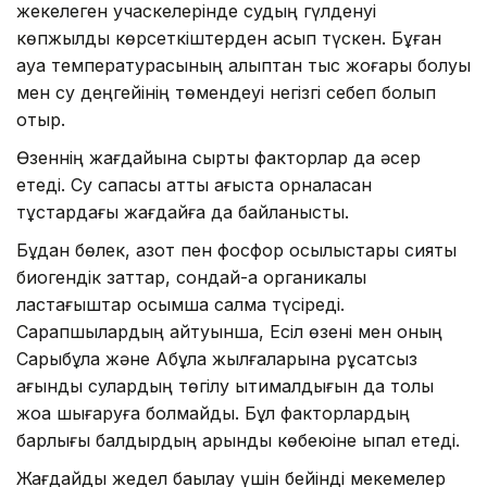
жекелеген учаскелерінде судың гүлденуі
көпжылдық көрсеткіштерден асып түскен. Бұған
ауа температурасының қалыптан тыс жоғары болуы
мен су деңгейінің төмендеуі негізгі себеп болып
отыр.
Өзеннің жағдайына сыртқы факторлар да әсер
етеді. Су сапасы қатты ағыста орналасқан
тұстардағы жағдайға да байланысты.
Бұдан бөлек, азот пен фосфор қосылыстары сияқты
биогендік заттар, сондай-ақ органикалық
ластағыштар қосымша салмақ түсіреді.
Сарапшылардың айтуынша, Есіл өзені мен оның
Сарыбұлақ және Ақбұлақ жылғаларына рұқсатсыз
ағынды сулардың төгілу ықтималдығын да толық
жоққа шығаруға болмайды. Бұл факторлардың
барлығы балдырдың қарқынды көбеюіне ықпал етеді.
Жағдайды жедел бақылау үшін бейінді мекемелер