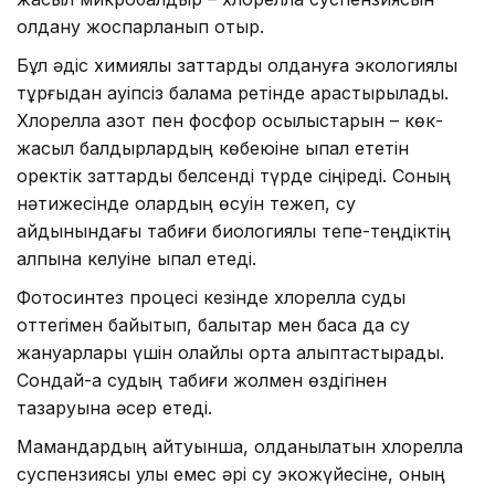
қолдану жоспарланып отыр.
Бұл әдіс химиялық заттарды қолдануға экологиялық
тұрғыдан қауіпсіз балама ретінде қарастырылады.
Хлорелла азот пен фосфор қосылыстарын – көк-
жасыл балдырлардың көбеюіне ықпал ететін
қоректік заттарды белсенді түрде сіңіреді. Соның
нәтижесінде олардың өсуін тежеп, су
айдынындағы табиғи биологиялық тепе-теңдіктің
қалпына келуіне ықпал етеді.
Фотосинтез процесі кезінде хлорелла суды
оттегімен байытып, балықтар мен басқа да су
жануарлары үшін қолайлы орта қалыптастырады.
Сондай-ақ судың табиғи жолмен өздігінен
тазаруына әсер етеді.
Мамандардың айтуынша, қолданылатын хлорелла
суспензиясы улы емес әрі су экожүйесіне, оның