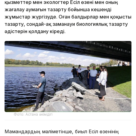
қызметтер мен экологтер Есіл өзені мен оның
жағалау аумағын тазарту бойынша кешенді
жұмыстар жүргізуде. Оған балдырлар мен қоқысты
тазарту, сондай-ақ заманауи биологиялық тазарту
әдістерін қолдану кіреді.
Фото: Астана әкімдігі
Мамандардың мәліметінше, биыл Есіл өзенінің