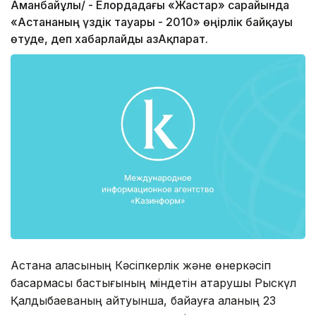
Аманбайұлы/ - Елордадағы «Жастар» сарайында
«Астананың үздік тауары - 2010» өңірлік байқауы
өтуде, деп хабарлайды ҚазАқпарат.
Астана қаласының Кәсіпкерлік және өнеркәсіп
басқармасы бастығының міндетін атқарушы Рыскүл
Қалдыбаеваның айтуынша, байқауға қаланың 23