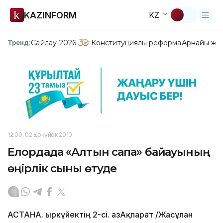
KAZINFORM
KZ
Сайлау-2026
Конституциялық реформа
Арнайы жо
Тренд:
12:00, 02 Қыркүйек 2010
Елордада «Алтын сапа» байқауының
өңірлік сыны өтуде
АСТАНА. Қыркүйектің 2-сі. ҚазАқпарат /Жасұлан