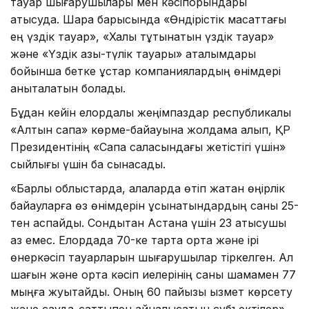
тауар шығарушылары мен кәсіпорындары
қатысуда. Шара барысында «Өндірістік мақсаттағы
ең үздік тауар», «Халық тұтынатын үздік тауар»
және «Үздік азық-түлік тауары» аталымдары
бойынша бетке ұстар компаниялардың өнімдері
анықталатын болады.
Бұдан кейін елордалық жеңімпаздар республикалық
«Алтын сапа» көрме-байқауына жолдама алып, ҚР
Президентінің «Сапа саласындағы жетістігі үшін»
сыйлығы үшін бақ сынасады.
«Барлық облыстарда, қалаларда өтіп жатқан өңірлік
байқауларға өз өнімдерін ұсынатындардың саны 25-
тен аспайды. Сондықтан Астана үшін 23 қатысушы
аз емес. Елордада 70-ке тарта орта және ірі
өнеркәсіп тауарларын шығарушылар тіркелген. Ал
шағын және орта кәсіп иелерінің саны шамамен 77
мыңға жуықтайды. Оның 60 пайызы қызмет көрсету
және сауда-саттықпен айналысатын субъектілер»,