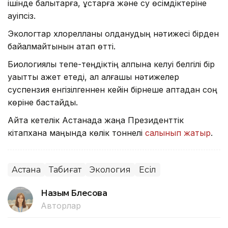
ішінде балықтарға, құстарға және су өсімдіктеріне
қауіпсіз.
Экологтар хлорелланы қолданудың нәтижесі бірден
байқалмайтынын атап өтті.
Биологиялық тепе-теңдіктің қалпына келуі белгілі бір
уақытты қажет етеді, ал алғашқы нәтижелер
суспензия енгізілгеннен кейін бірнеше аптадан соң
көріне бастайды.
Айта кетелік Астанада жаңа Президенттік
кітапхана маңында көлік тоннелі
салынып жатыр
.
Астана
Табиғат
Экология
Есіл
Назым Бөлесова
Авторлар