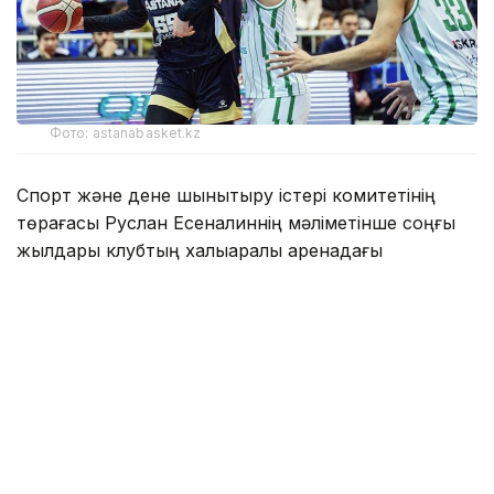
Фото: astanabasket.kz
Спорт және дене шынықтыру істері комитетінің
төрағасы Руслан Есеналиннің мәліметінше соңғы
жылдары клубтың халықаралық аренадағы
нәтижелері алға қойған міндеттері мен күткен
нәтижелерге сәйкес келмеді.
— ВТБ Бірыңғай лигасының өткен маусымының
қорытындысы бойынша «Астана»
баскетбол клубы соңғы 12-орынға
тұрақтады. Команда 44 матчтың тек
екеуінде ғана жеңіске жетіп, жеңіліс
көрсеткіші 95 пайыздан асты. Бұл —