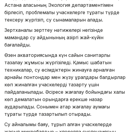
Астана қаласының Экология департаментімен
бірлесіп, проблемалы учаскелерге тұрақты түрде
тексеру жүргізіп, су сынамаларын алады.
Зертханалық зерттеу нәтижелері негізінде
мамандар су айдынының қазіргі жай-күйін
бағалайды.
Өзен акваториясында күн сайын санитарлық
тазалау жұмысы жүргізіледі. Қамыс шабатын
техникалар, су өсімдіктерін жинауға арналған
арнайы понтондар мен жүзу құралдары балдырлар
көп жиналған учаскелерді тазарту үшін
пайдаланылады. Әсіресе жағалау бойындағы халық
көп демалатын орындарға ерекше назар
аударылады. Сонымен қатар жағалау аумағы
тұрақты түрде тазартылып отырады.
Су айналымы баяу, тұрып қалған учаскелерде
жасыл микробалдыр – хлорелла суспензиясын