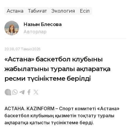
Астана
Табиғат
Экология
Есіл
Назым Бөлесова
Авторлар
20:38, 07 Тамыз 2026
«Астана» баскетбол клубының
жабылатыны туралы ақпаратқа
ресми түсініктеме берілді
АСТАНА. KAZINFORM – Спорт комитеті «Астана»
баскетбол клубының қызметін тоқтату туралы
ақпаратқа қатысты түсініктеме берді.