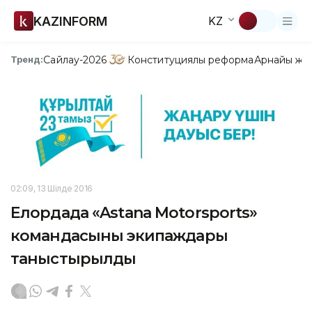
KAZINFORM
KZ
Сайлау-2026
Конституциялық реформа
Арнайы жо
Тренд:
02:09, 13 Шілде 2016
Елордада «Astana Motorsports»
командасының экипаждары
таныстырылды