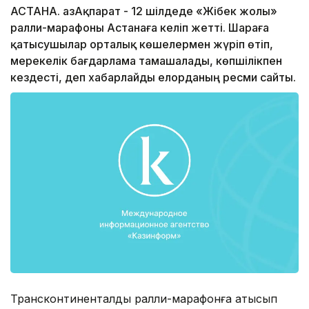
АСТАНА. ҚазАқпарат - 12 шілдеде «Жібек жолы»
ралли-марафоны Астанаға келіп жетті. Шараға
қатысушылар орталық көшелермен жүріп өтіп,
мерекелік бағдарлама тамашалады, көпшілікпен
кездесті, деп хабарлайды елорданың ресми сайты.
Трансконтиненталдық ралли-марафонға қатысып