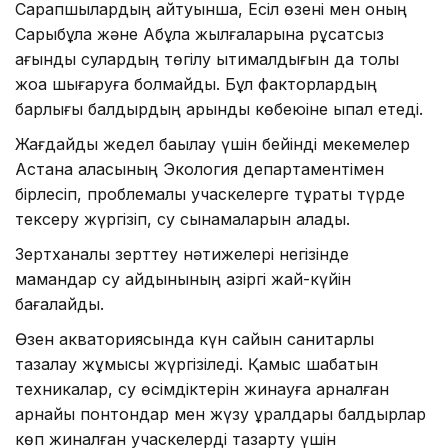
Сарапшылардың айтуынша, Есіл өзені мен оның
Сарыбұлақ және Ақбұлақ жылғаларына рұқсатсыз
ағынды сулардың төгілу ықтималдығын да толық
жоққа шығаруға болмайды. Бұл факторлардың
барлығы балдырдың қарқынды көбеюіне ықпал етеді.
Жағдайды жедел бақылау үшін бейінді мекемелер
Астана қаласының Экология департаментімен
бірлесіп, проблемалы учаскелерге тұрақты түрде
тексеру жүргізіп, су сынамаларын алады.
Зертханалық зерттеу нәтижелері негізінде
мамандар су айдынының қазіргі жай-күйін
бағалайды.
Өзен акваториясында күн сайын санитарлық
тазалау жұмысы жүргізіледі. Қамыс шабатын
техникалар, су өсімдіктерін жинауға арналған
арнайы понтондар мен жүзу құралдары балдырлар
көп жиналған учаскелерді тазарту үшін