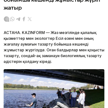
жатыр
АСТАНА. KAZINFORM — Жаз мезгілінде қалалық
қызметтер мен экологтер Есіл өзені мен оның
жағалау аумағын тазарту бойынша кешенді
жұмыстар жүргізуде. Оған балдырлар мен қоқысты
тазарту, сондай-ақ заманауи биологиялық тазарту
әдістерін қолдану кіреді.