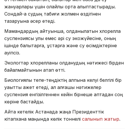
жануарлары үшін қолайлы орта қалыптастырады.
Сондай-ақ судың табиғи жолмен өздігінен
тазаруына әсер етеді.
Мамандардың айтуынша, қолданылатын хлорелла
суспензиясы улы емес әрі су экожүйесіне, оның
ішінде балықтарға, құстарға және су өсімдіктеріне
қауіпсіз.
Экологтар хлорелланы қолданудың нәтижесі бірден
байқалмайтынын атап өтті.
Биологиялық тепе-теңдіктің қалпына келуі белгілі бір
уақытты қажет етеді, ал алғашқы нәтижелер
суспензия енгізілгеннен кейін бірнеше аптадан соң
көріне бастайды.
Айта кетелік Астанада жаңа Президенттік
кітапхана маңында көлік тоннелі
салынып жатыр
.