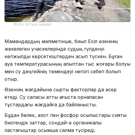
Фото: Астана әкімдігі
Мамандардың мәліметінше, биыл Есіл өзенінің
жекелеген учаскелерінде судың гүлденуі
көпжылдық көрсеткіштерден асып түскен. Бұған
ауа температурасының қалыптан тыс жоғары болуы
мен су деңгейінің төмендеуі негізгі себеп болып
отыр.
Өзеннің жағдайына сыртқы факторлар да әсер
етеді. Су сапасы қатты ағыста орналасқан
тұстардағы жағдайға да байланысты.
Бұдан бөлек, азот пен фосфор қосылыстары сияқты
биогендік заттар, сондай-ақ органикалық
ластағыштар қосымша салмақ түсіреді.