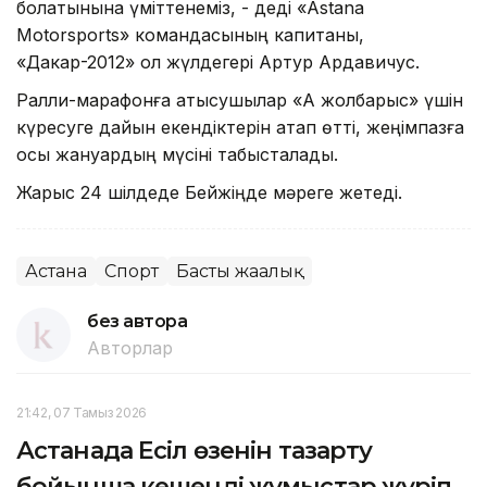
болатынына үміттенеміз, - деді «Astana
Motorsports» командасының капитаны,
«Дакар-2012» қол жүлдегері Артур Ардавичус.
Ралли-марафонға қатысушылар «Ақ жолбарыс» үшін
күресуге дайын екендіктерін атап өтті, жеңімпазға
осы жануардың мүсіні табысталады.
Жарыс 24 шілдеде Бейжіңде мәреге жетеді.
Астана
Спорт
Басты жаңалық
без автора
Авторлар
21:42, 07 Тамыз 2026
Астанада Есіл өзенін тазарту
бойынша кешенді жұмыстар жүріп