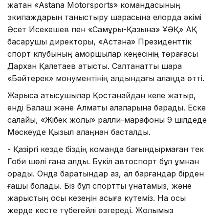
жатқан «Astana Motorsports» командасының
экипаждарын таныстыру шарасына елорда әкімі
Әсет Исекешев пен «Самұрық-Қазына» ҰӘҚ» АҚ
басқарушы директоры, «Астана» Президенттік
спорт клубының қамқоршылар кеңесінің төрағасы
Дархан Қалетаев қатысты. Салтанатты шара
«Бәйтерек» монументінің алдындағы алаңда өтті.
Жарысқа қатысушылар Қостанайдан келе жатыр,
енді Балқаш және Алматы қалаларына барады. Еске
салайық, «Жібек жолы» ралли-марафоны 9 шілдеде
Мәскеуде Қызыл алаңнан басталды.
- Қазіргі кезде біздің команда бағындырмаған тек
Гоби шөлі ғана қалды. Бүкіл автоспорт бұл құмнан
қорқады. Онда баратындар аз, ал барғандар бірден
ғашық болады. Біз бұл спортты ұнатамыз, және
жарыстың осы кезеңін асыға күтеміз. Нақ осы
жерде кесте түбегейлі өзгереді. Жолымыз