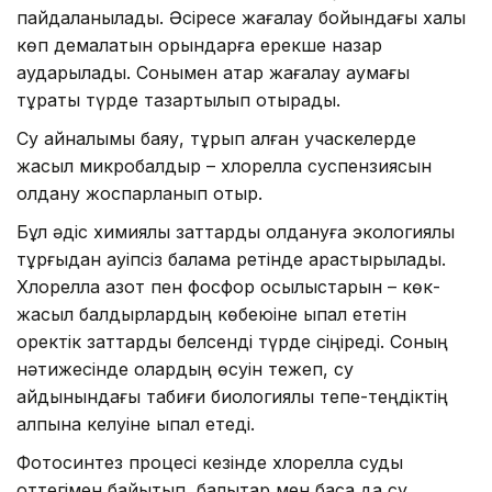
пайдаланылады. Әсіресе жағалау бойындағы халық
көп демалатын орындарға ерекше назар
аударылады. Сонымен қатар жағалау аумағы
тұрақты түрде тазартылып отырады.
Су айналымы баяу, тұрып қалған учаскелерде
жасыл микробалдыр – хлорелла суспензиясын
қолдану жоспарланып отыр.
Бұл әдіс химиялық заттарды қолдануға экологиялық
тұрғыдан қауіпсіз балама ретінде қарастырылады.
Хлорелла азот пен фосфор қосылыстарын – көк-
жасыл балдырлардың көбеюіне ықпал ететін
қоректік заттарды белсенді түрде сіңіреді. Соның
нәтижесінде олардың өсуін тежеп, су
айдынындағы табиғи биологиялық тепе-теңдіктің
қалпына келуіне ықпал етеді.
Фотосинтез процесі кезінде хлорелла суды
оттегімен байытып, балықтар мен басқа да су