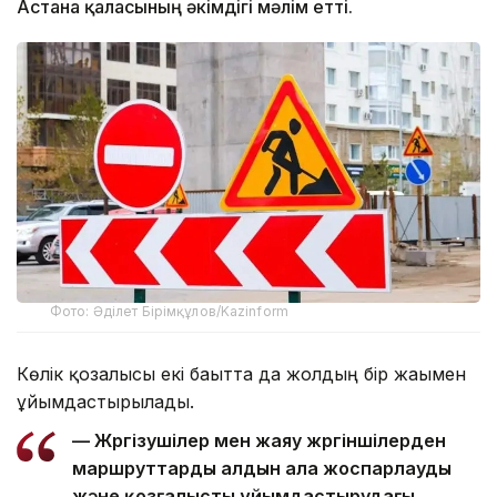
Астана қаласының әкімдігі мәлім етті.
Фото: Әділет Бірімқұлов/Kazinform
Көлік қозғалысы екі бағытта да жолдың бір жағымен
ұйымдастырылады.
— Жүргізушілер мен жаяу жүргіншілерден
маршруттарды алдын ала жоспарлауды
және қозғалысты ұйымдастырудағы