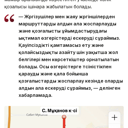
қозғалысы ішінара жабылатын болады.
— Жүргізушілер мен жаяу жүргіншілерден
маршруттарды алдын ала жоспарлауды
және қозғалысты ұйымдастырудағы
ықтимал өзгерістерді ескеруді сұраймыз.
Қауіпсіздікті қамтамасыз ету және
қолайсыздықты азайту үшін уақытша жол
белгілері мен көрсеткіштер орнатылатын
болады. Осы өзгерістерге түсіністікпен
қарауды және қала бойынша
қозғалыстарды жоспарлау кезінде оларды
алдын ала ескеруді сұраймыз, — делінген
хабарламада.