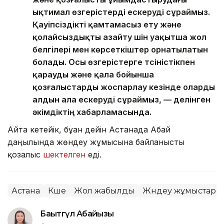
ықтимал өзгерістерді ескеруді сұраймыз.
Қауіпсіздікті қамтамасыз ету және
қолайсыздықты азайту үшін уақытша жол
белгілері мен көрсеткіштер орнатылатын
болады. Осы өзгерістерге түсіністікпен
қарауды және қала бойынша
қозғалыстарды жоспарлау кезінде оларды
алдын ала ескеруді сұраймыз, — делінген
әкімдіктің хабарламасында.
Айта кетейік, бұған дейін Астанада Абай
даңғылында жөндеу жұмысына байланысты
қозғалыс
шектелген
еді.
Астана
Көше
Жол жабылды
Жөндеу жұмыстары
Бақытгүл Абайқызы