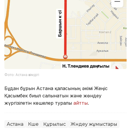
Фото: Астана әкімдігі
Бұдан бұрын Астана қаласының әкімі Жеңіс
Қасымбек биыл салынатын және жөндеу
жүргізілетін көшелер туралы
айтты
.
Астана
Көше
Құрылыс
Жөндеу жұмыстары