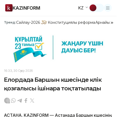
KAZINFORM
KZ
Сайлау-2026
Конституциялық реформа
Арнайы жо
Тренд:
16:33, 30 Сәуір 2026
Елордада Баршын көшесінде көлік
қозғалысы ішінара тоқтатылады
АСТАНА. KAZINFORM — Астанада Баршын көшесінің