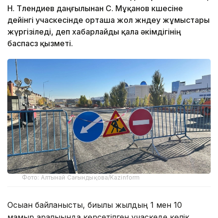
Н. Тлендиев даңғылынан С. Мұқанов көшесіне
дейінгі учаскесінде орташа жол жөндеу жұмыстары
жүргізіледі, деп хабарлайды қала әкімдігінің
баспасөз қызметі.
Фото: Алтынай Сағындықова/Kazinform
Осыған байланысты, биылғы жылдың 1 мен 10
мамыр аралығында көрсетілген учаскеде көлік