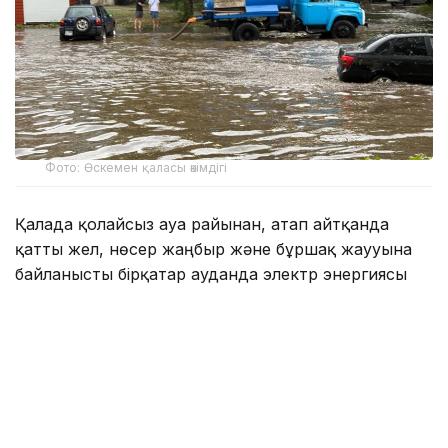
Фото: Өскемен қаласы әкімдігі
Қалада қолайсыз ауа райынан, атап айтқанда
қатты жел, нөсер жаңбыр және бұршақ жаууына
байланысты бірқатар ауданда электр энергиясы
үзілді. Сонымен қатар ағаштар құлап, кейбір
көшелерді су басты.