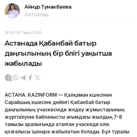
Айнұр Тумакбаева
Авторлар
18:35, 06 Тамыз 2026
Астанада Қабанбай батыр
даңғылының бір бөлігі уақытша
жабылады
АСТАНА. KAZINFORM — Қалқаман көшесінен
Сарайшық көшесіне дейінгі Қабанбай батыр
даңғылының учаскесінде жөндеу жұмыстарының
жүргізілуіне байланысты ағымдағы жылдың 7-8
тамызы аралығында аталған учаскеде көлік
қозғалысы ішінара жабылатын болады. Бұл туралы