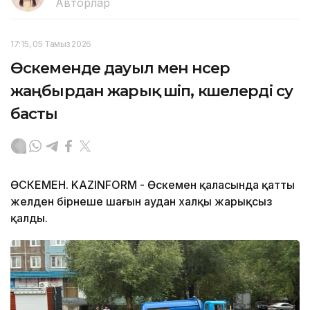
Авторлар
17:15, 05 Тамыз 2026
Өскеменде дауыл мен нөсер
жаңбырдан жарық өшіп, көшелерді су
басты
ӨСКЕМЕН. KAZINFORM - Өскемен қаласында қатты
желден бірнеше шағын аудан халқы жарықсыз
қалды.