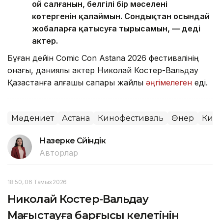
ой салғанын, белгілі бір мәселені
көтергенін қалаймын. Сондықтан осындай
жобаларға қатысуға тырысамын, — деді
актер.
Бұған дейін Comic Con Astana 2026 фестивалінің
қонағы, даниялық актер Николай Костер-Вальдау
Қазақстанға алғашқы сапары жайлы
әңгімелеген
еді.
Мәдениет
Астана
Кинофестиваль
Өнер
Кин
Назерке Сүйіндік
Авторлар
18:50, 06 Тамыз 2026
Николай Костер-Вальдау
Маңғыстауға барғысы келетінін