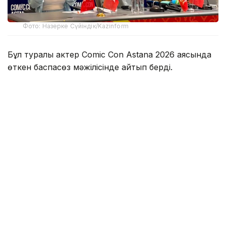
Фото: Назерке Сүйіндік/Kazinform
Бұл туралы актер Comic Con Astana 2026 аясында
өткен баспасөз мәжілісінде айтып берді.
Оның сөзінше, Қазақстанда болған аз уақыттың
өзінде жергілікті халықтың қонақжайлығы мен ақжарқын
көңілі ерекше әсер қалдырған.
— Мені қарсы алған ұйымдастырушылар
да, осында жолыққан адамдар да өте
керемет екен. Осы сапардан кейін
Қазақстанға міндетті түрде тағы келуім
керек деп ойлап отырмын. Әсіресе,
Маңғыстауға барғым келеді, — деді
Николай Костер-Вальдау.
Сондай ақ актер Астананың өзі күткеннен әлдеқайда