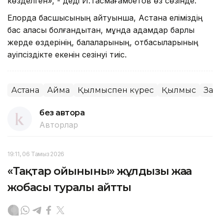
көзделген», - деді И.Тасмағамбетов өз сөзінде.
Елорда басшысының айтуынша, Астана еліміздің
бас қаласы болғандықтан, мұнда адамдар барлық
жерде өздерінің, балаларының, отбасыларының
қауіпсіздікте екенін сезінуі тиіс.
Астана
Аймақ
Қылмыспен күрес
Қылмыс
Заң 
без автора
Авторлар
19:11, 06 Тамыз 2026
«Тақтар ойынының» жұлдызы жаңа
жобасы туралы айтты