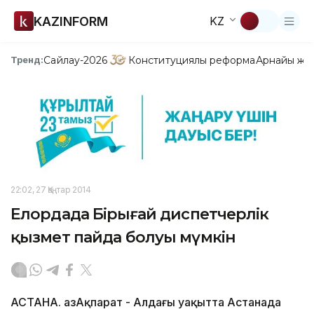
KAZINFORM
KZ
Сайлау-2026
Конституциялық реформа
Арнайы жо
Тренд:
22:02, 27 Қаңтар 2014
Елордада Бірыңғай диспетчерлік
қызмет пайда болуы мүмкін
АСТАНА. ҚазАқпарат - Алдағы уақытта Астанада