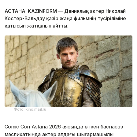
АСТАНА. KAZINFORM — Даниялық актер Николай
Костер-Вальдау қазір жаңа фильмнің түсіріліміне
қатысып жатқанын айтты.
Фото: kino.mail.ru
Comic Con Astana 2026 аясында өткен баспасөз
мәслихатында актер алдағы шығармашылық