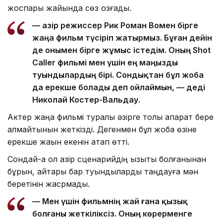
жоспары жайында сөз қозғады.
— Қазір режиссер Рик Роман Вомен бірге
жаңа фильм түсіріп жатырмыз. Бұған дейін
де онымен бірге жұмыс істедім. Оның Shot
Caller фильмі мен үшін ең маңызды
туындылардың бірі. Сондықтан бұл жоба
да ерекше болады деп ойлаймын, — деді
Николай Костер-Вальдау.
Актер жаңа фильмі туралы әзірге толық ақпарат бере
алмайтынын жеткізді. Дегенмен бұл жоба өзіне
ерекше жақын екенін атап өтті.
Сондай-ақ ол қазір сценарийдің қызықты болғанынан
бұрын, айтары бар туындыларды таңдауға мән
беретінін жасрмады.
— Мен үшін фильмнің жай ғана қызық
болғаны жеткіліксіз. Оның көрерменге