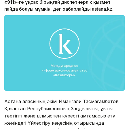
«911»-ге ұқсас бірыңғай диспетчерлік қызмет
пайда болуы мүмкін, деп хабарлайды astana.kz.
Астана қаласының әкімі Иманғали Тасмағамбетов
Қазақстан Республикасының Заңдылықты, құқықтық
тәртіпті және қылмыспен күресті қамтамасыз ету
жөніндегі Үйлестіру кеңесінің отырысында