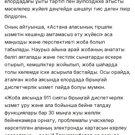
елордадағы құқықтық тәртіп пен қауіпсіздікке қатысты
мәселелер жүйелі деңгейде шешілуі тиіс деген пікір
білдірген.
Оның айтуынша, «Астана қаласының тіршілік
қызметін кешенді қамтамасыз ету жүйесі» аса
маңызды және перспективті жоба болып
табылады. Наурыз айына қарай жобаның қанатқақты
бөлігі аяқталады және тестілік сынақтарды ескере
отырып, кемшліктер жойылып, жоба шаһарда
толық көлемде іске асырыла бастайды. Осы орайда,
аталған жоба аясында елордада бірыңғай
диспетчерлік қызмет пайда болуы мүмкін.
«Жоба аясында 911 сияқты бірыңғай диспетчерлік
қызмет құру және қала бойынша бейне талдау
функциялары бар 30 мыңға жуық желілік
бейнекамера орнату, проблемалық учаскелер
көрсетілген қаланың электронды картасын әзірлеу