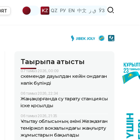
KZ
QZ
РУ
EN
中文
ق ز
ЎЗ
ORT
Тақырыпқа қатысты
07 тамыз 2026, 00:09
Өскеменде дауылдан кейін ондаған
көлік бүлінді
06 тамыз 2026, 22:34
Жаңақорғанда су тарату станциясы
іске қосылды
06 тамыз 2026, 21:35
Ұлытау облысының әкімі Жезқазған
теміржол вокзалындағы жаңғырту
жұмыстарын бақылады