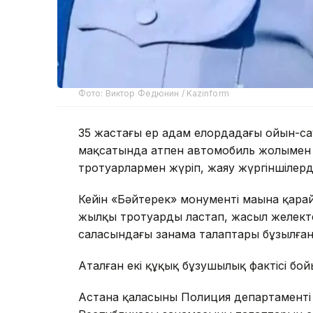
Фото: Виктор Федюнин / Kazinform
35 жастағы ер адам елордадағы ойын-сау
мақсатында атпен автомобиль жолымен 
тротуарлармен жүріп, жаяу жүргіншілердің
Кейін «Бәйтерек» монументі маңына қарай
жылқы тротуарды ластап, жасыл желекте
саласындағы заңнама талаптары бұзылған
Аталған екі құқық бұзушылық фактісі бо
Астана қаласының Полиция департаменті