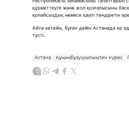
Республикасы заңнамасының талаптарын 
құрметтеуге және жол қозғалысының бас
қолайсыздық немесе қауіп төндіретін ә
Айта кетейік, бұған дейін Астанада ер а
түсті.
Астана
Құқықбұзушылықпен күрес
Бақытгүл Абайқызы
Авторлар
22:40, 06 Тамыз 2026