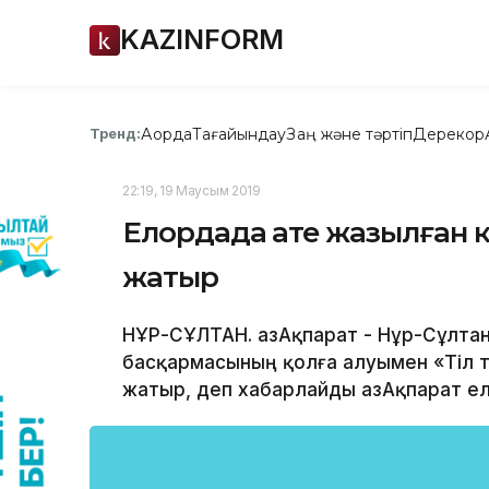
KAZINFORM
Ақорда
Тағайындау
Заң және тәртіп
Дерекқор
Тренд:
22:19, 19 Маусым 2019
Елордада қате жазылған 
жатыр
НҰР-СҰЛТАН. ҚазАқпарат - Нұр-Сұлтан
басқармасының қолға алуымен «Тіл та
жатыр, деп хабарлайды ҚазАқпарат ел