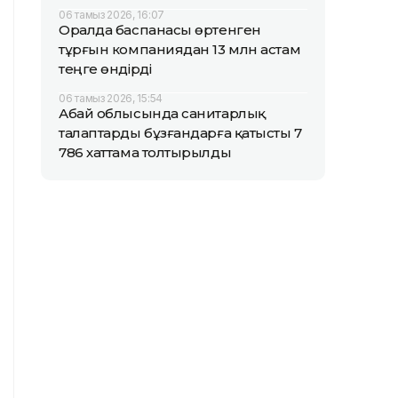
06 тамыз 2026, 16:07
Оралда баспанасы өртенген
тұрғын компаниядан 13 млн астам
теңге өндірді
06 тамыз 2026, 15:54
Абай облысында санитарлық
талаптарды бұзғандарға қатысты 7
786 хаттама толтырылды