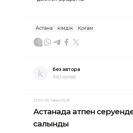
Астана
Әкімдік
Қоғам
без автора
Авторлар
23:00, 06 Тамыз 2026
Астанада атпен серуенд
салынды