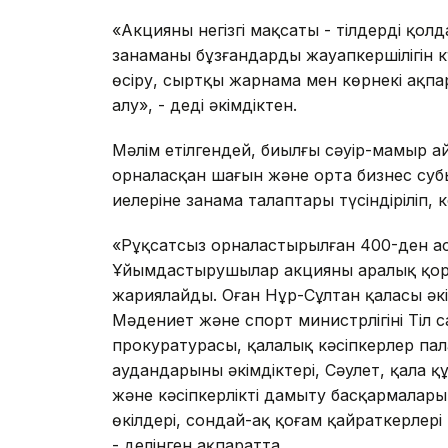
«Акцияның негізгі мақсаты - тілдерді қол
заңнаманы бұзғандардың жауапкершілігін 
өсіру, сыртқы жарнама мен көрнекі ақпар
алу», - деді әкімдіктен.
Мәлім етілгендей, биылғы сәуір-мамыр а
орналасқан шағын және орта бизнес субьек
иелеріне заңнама талаптары түсіндіріліп, к
«Рұқсатсыз орналастырылған 400-ден а
Ұйымдастырушылар акцияның аралық қор
жариялайды. Оған Нұр-Сұлтан қаласы әкі
Мәдениет және спорт министрлігінің Тіл 
прокуратурасы, қалалық кәсіпкерлер пал
аудандарының әкімдіктері, Сәулет, қала
және кәсіпкерлікті дамыту басқармалары
өкілдері, сондай-ақ қоғам қайраткерлер
- делінген ақпаратта.