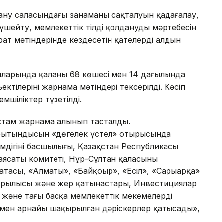
дану саласындағы заңнаманың сақталуын қадағалау,
күшейту, мемлекеттік тілді қолданудың мәртебесін
ат мәтіндерінде кездесетін қателердің алдын
йларында қаланың 68 көшесі мен 14 даңғылында
тілерінің жарнама мәтіндері тексерілді. Кәсіп
емшіліктер түзетілді.
стам жарнама алынып тасталды.
ытындысын «дөңгелек үстел» отырысында
мдігінің басшылығы, Қазақстан Республикасы
саясаты комитеті, Нұр-Сұлтан қаласының
атасы, «Алматы», «Байқоңыр», «Есіл», «Сарыарқа»
 құрылысы және жер қатынастары, Инвестициялар
 және тағы басқа мемлекеттік мекемелердің
і мен арнайы шақырылған дәріскерлер қатысады»,