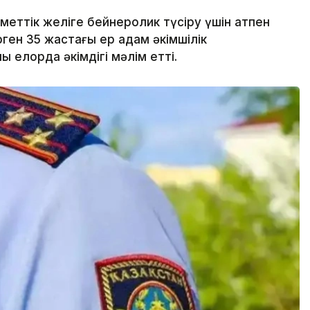
еттік желіге бейнеролик түсіру үшін атпен
ен 35 жастағы ер адам әкімшілік
 елорда әкімдігі мәлім етті.