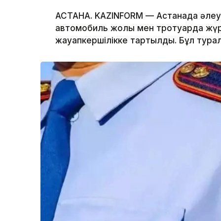
АСТАНА. KAZINFORM — Астанада әлеум
автомобиль жолы мен тротуарда жүрг
жауапкершілікке тартылды. Бұл туралы