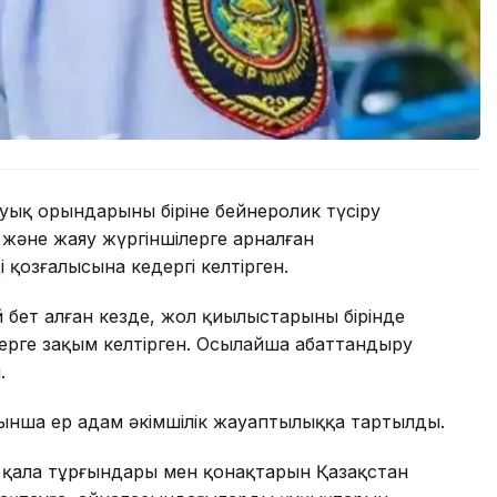
ық орындарының біріне бейнеролик түсіру
және жаяу жүргіншілерге арналған
 қозғалысына кедергі келтірген.
 бет алған кезде, жол қиылыстарының бірінде
рге зақым келтірген. Осылайша абаттандыру
.
йынша ер адам әкімшілік жауаптылыққа тартылды.
 қала тұрғындары мен қонақтарын Қазақстан