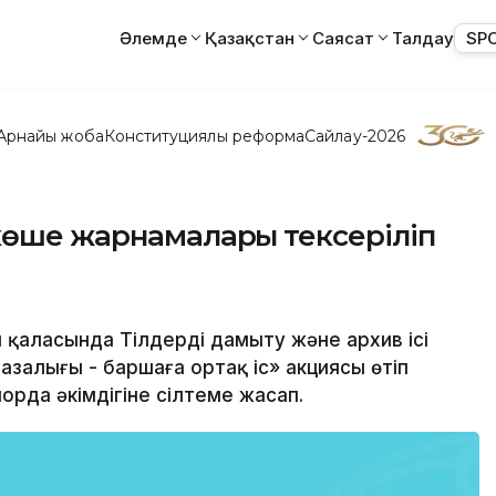
Әлемде
Қазақстан
Саясат
Талдау
SP
Арнайы жоба
Конституциялық реформа
Сайлау-2026
көше жарнамалары тексеріліп
 қаласында Тілдерді дамыту және архив ісі
залығы - баршаға ортақ іс» акциясы өтіп
орда әкімдігіне сілтеме жасап.