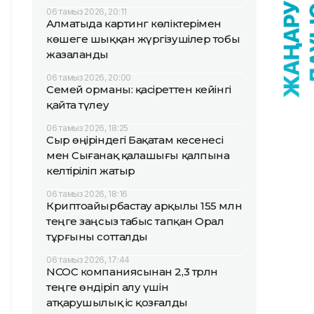
06 тамыз 2026, 20:11
Алматыда картинг көліктерімен
көшеге шыққан жүргізушілер тобы
жазаланды
06 тамыз 2026, 20:00
Семей орманы: қасіреттен кейінгі
қайта түлеу
06 тамыз 2026, 18:25
Сыр өңіріндегі Бақатам кесенесі
мен Сығанақ қалашығы қалпына
келтіріліп жатыр
06 тамыз 2026, 18:16
Криптоайырбастау арқылы 155 млн
теңге заңсыз табыс тапқан Орал
тұрғыны сотталды
06 тамыз 2026, 17:44
NCOC компаниясынан 2,3 трлн
теңге өндіріп алу үшін
атқарушылық іс қозғалды