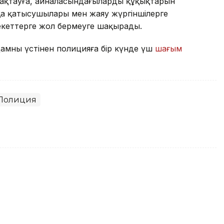
сақтауға, айналасындағылардың құқықтарын
қа қатысушылары мен жаяу жүргіншілерге
рекеттерге жол бермеуге шақырады.
дамның үстінен полицияға бір күнде үш
шағым
Полиция