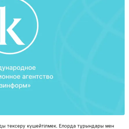
ды тексеру күшейтілмек. Елорда тұрғындары мен