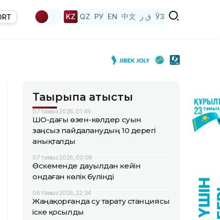
KZ
QZ
РУ
EN
中文
ق ز
ЎЗ
ORT
Тақырыпқа қатысты
07 тамыз 2026, 01:49
ШҚО-дағы өзен-көлдер суын
заңсыз пайдаланудың 10 дерегі
анықталды
07 тамыз 2026, 00:09
Өскеменде дауылдан кейін
ондаған көлік бүлінді
06 тамыз 2026, 22:34
Жаңақорғанда су тарату станциясы
іске қосылды