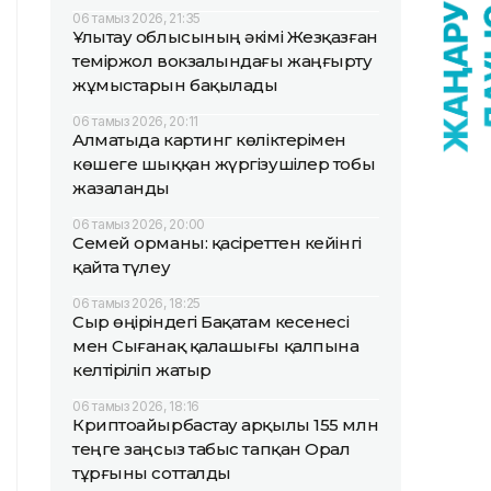
06 тамыз 2026, 21:35
Ұлытау облысының әкімі Жезқазған
теміржол вокзалындағы жаңғырту
жұмыстарын бақылады
06 тамыз 2026, 20:11
Алматыда картинг көліктерімен
көшеге шыққан жүргізушілер тобы
жазаланды
06 тамыз 2026, 20:00
Семей орманы: қасіреттен кейінгі
қайта түлеу
06 тамыз 2026, 18:25
Сыр өңіріндегі Бақатам кесенесі
мен Сығанақ қалашығы қалпына
келтіріліп жатыр
06 тамыз 2026, 18:16
Криптоайырбастау арқылы 155 млн
теңге заңсыз табыс тапқан Орал
тұрғыны сотталды