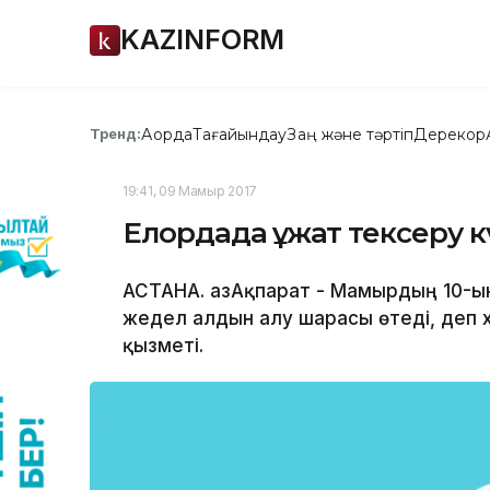
KAZINFORM
Ақорда
Тағайындау
Заң және тәртіп
Дерекқор
Тренд:
19:41, 09 Мамыр 2017
Елордада құжат тексеру 
АСТАНА. ҚазАқпарат - Мамырдың 10-ына
жедел алдын алу шарасы өтеді, деп 
қызметі.