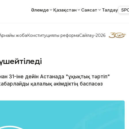
Әлемде
Қазақстан
Саясат
Талдау
SP
Арнайы жоба
Конституциялық реформа
Сайлау-2026
күшейтіледі
н 31-іне дейін Астанада "Құқықтық тәртіп"
хабарлайды қалалық әкімдіктің баспасөз