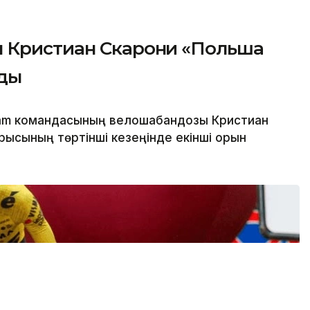
 Кристиан Скарони «Польша
лды
eam командасының велошабандозы Кристиан
рысының төртінші кезеңінде екінші орын