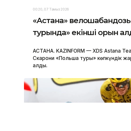
00:20, 07 Тамыз 2026
«Астана» велошабандозы
турында» екінші орын а
АСТАНА. KAZINFORM — XDS Astana T
Скарони «Польша туры» көпкүндік жа
алды.