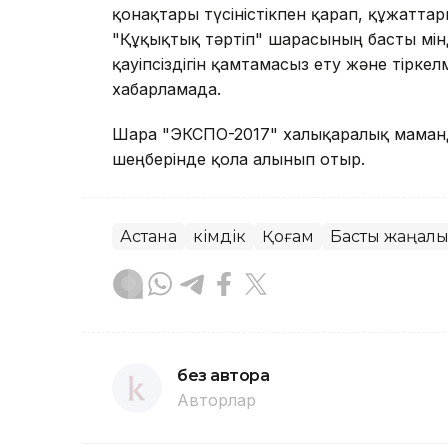
қонақтары түсіністікпен қарап, құжатта
"Құқықтық тәртіп" шарасының басты мін
қауіпсіздігін қамтамасыз ету және тірке
хабарламада.
Шара "ЭКСПО-2017" халықаралық маманд
шеңберінде қолға алынып отыр.
Астана
Әкімдік
Қоғам
Басты жаңал
без автора
Авторлар