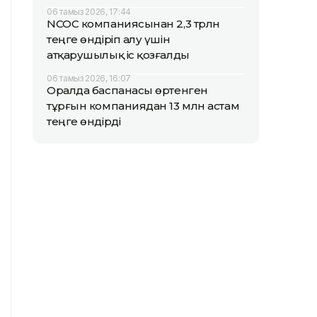
06 тамыз 2026, 17:44
NCOC компаниясынан 2,3 трлн
теңге өндіріп алу үшін
атқарушылық іс қозғалды
06 тамыз 2026, 16:07
Оралда баспанасы өртенген
тұрғын компаниядан 13 млн астам
теңге өндірді