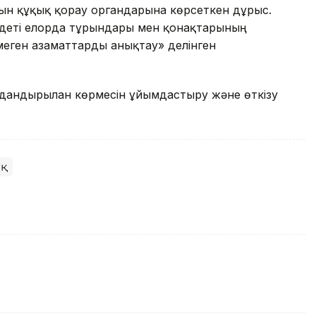
рын құқық қорғау органдарына көрсеткен дұрыс.
деті елорда тұрғындары мен қонақтарының
лмеген азаматтарды анықтау» делінген
андырылған көрмесін ұйымдастыру және өткізу
ық