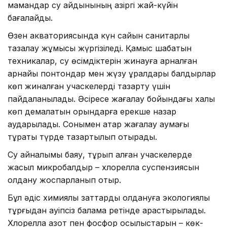
мамандар су айдынының қазіргі жай-күйін
бағалайды.
Өзен акваториясында күн сайын санитарлық
тазалау жұмысы жүргізіледі. Қамыс шабатын
техникалар, су өсімдіктерін жинауға арналған
арнайы понтондар мен жүзу құралдары балдырлар
көп жиналған учаскелерді тазарту үшін
пайдаланылады. Әсіресе жағалау бойындағы халық
көп демалатын орындарға ерекше назар
аударылады. Сонымен қатар жағалау аумағы
тұрақты түрде тазартылып отырады.
Су айналымы баяу, тұрып қалған учаскелерде
жасыл микробалдыр – хлорелла суспензиясын
қолдану жоспарланып отыр.
Бұл әдіс химиялық заттарды қолдануға экологиялық
тұрғыдан қауіпсіз балама ретінде қарастырылады.
Хлорелла азот пен фосфор қосылыстарын – көк-