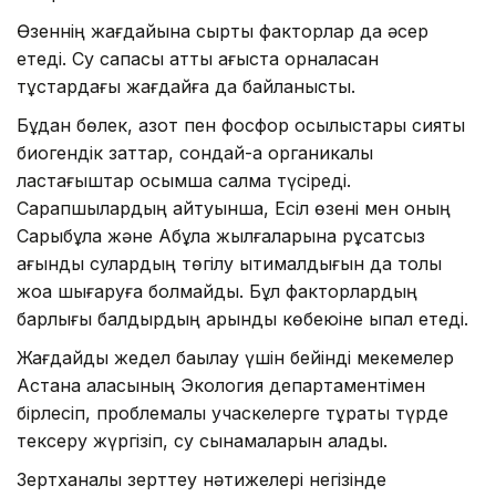
Өзеннің жағдайына сыртқы факторлар да әсер
етеді. Су сапасы қатты ағыста орналасқан
тұстардағы жағдайға да байланысты.
Бұдан бөлек, азот пен фосфор қосылыстары сияқты
биогендік заттар, сондай-ақ органикалық
ластағыштар қосымша салмақ түсіреді.
Сарапшылардың айтуынша, Есіл өзені мен оның
Сарыбұлақ және Ақбұлақ жылғаларына рұқсатсыз
ағынды сулардың төгілу ықтималдығын да толық
жоққа шығаруға болмайды. Бұл факторлардың
барлығы балдырдың қарқынды көбеюіне ықпал етеді.
Жағдайды жедел бақылау үшін бейінді мекемелер
Астана қаласының Экология департаментімен
бірлесіп, проблемалы учаскелерге тұрақты түрде
тексеру жүргізіп, су сынамаларын алады.
Зертханалық зерттеу нәтижелері негізінде