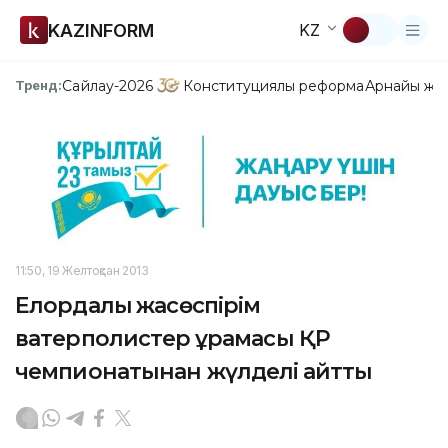
KAZINFORM
KZ
Сайлау-2026
Конституциялық реформа
Арнайы жо
Тренд:
11:50, 19 Желтоқсан 2013
Елордалық жасөспірім
ватерполистер құрамасы ҚР
чемпионатынан жүлделі қайтты