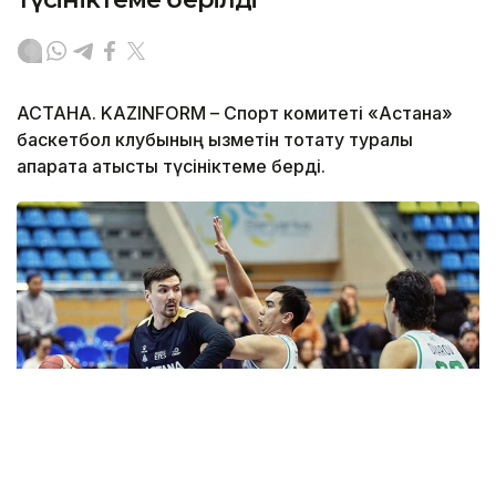
АСТАНА. KAZINFORM – Спорт комитеті «Астана»
баскетбол клубының қызметін тоқтату туралы
ақпаратқа қатысты түсініктеме берді.