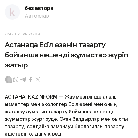
без автора
Авторлар
21:42, 07 Тамыз 2026
Астанада Есіл өзенін тазарту
бойынша кешенді жұмыстар жүріп
жатыр
АСТАНА. KAZINFORM — Жаз мезгілінде қалалық
қызметтер мен экологтер Есіл өзені мен оның
жағалау аумағын тазарту бойынша кешенді
жұмыстар жүргізуде. Оған балдырлар мен қоқысты
тазарту, сондай-ақ заманауи биологиялық тазарту
әдістерін қолдану кіреді.