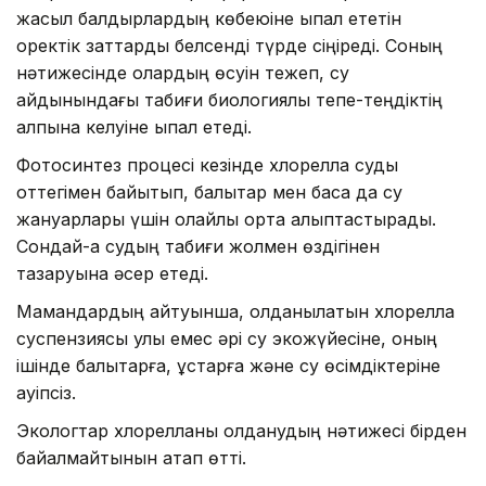
жасыл балдырлардың көбеюіне ықпал ететін
қоректік заттарды белсенді түрде сіңіреді. Соның
нәтижесінде олардың өсуін тежеп, су
айдынындағы табиғи биологиялық тепе-теңдіктің
қалпына келуіне ықпал етеді.
Фотосинтез процесі кезінде хлорелла суды
оттегімен байытып, балықтар мен басқа да су
жануарлары үшін қолайлы орта қалыптастырады.
Сондай-ақ судың табиғи жолмен өздігінен
тазаруына әсер етеді.
Мамандардың айтуынша, қолданылатын хлорелла
суспензиясы улы емес әрі су экожүйесіне, оның
ішінде балықтарға, құстарға және су өсімдіктеріне
қауіпсіз.
Экологтар хлорелланы қолданудың нәтижесі бірден
байқалмайтынын атап өтті.