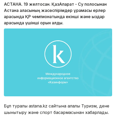
АСТАНА. 19 желтоқсан. ҚазАқпарат - Су полосынан
Астана қаласының жасөспірімдер құрамасы ерлер
арасында ҚР чемпионатында екінші және қыздар
арасында үшінші орын алды.
Бұл туралы astana.kz сайтына қалалық Туризм, дене
шынықтыру және спорт басқармасынан хабарлады.