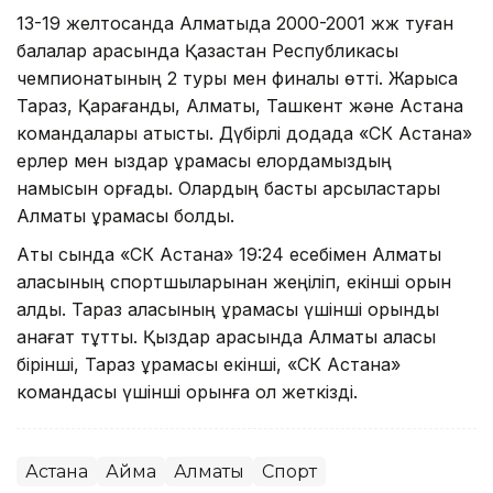
13-19 желтоқсанда Алматыда 2000-2001 жж туған
балалар арасында Қазақстан Республикасы
чемпионатының 2 туры мен финалы өтті. Жарысқа
Тараз, Қарағанды, Алматы, Ташкент және Астана
командалары қатысты. Дүбірлі додада «СК Астана»
ерлер мен қыздар құрамасы елордамыздың
намысын қорғады. Олардың басты қарсыластары
Алматы құрамасы болды.
Ақтық сында «СК Астана» 19:24 есебімен Алматы
қаласының спортшыларынан жеңіліп, екінші орын
алды. Тараз қаласының құрамасы үшінші орынды
қанағат тұтты. Қыздар арасында Алматы қаласы
бірінші, Тараз құрамасы екінші, «СК Астана»
командасы үшінші орынға қол жеткізді.
Астана
Аймақ
Алматы
Спорт