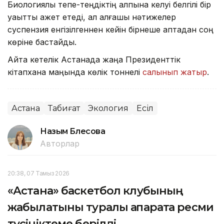
Биологиялық тепе-теңдіктің қалпына келуі белгілі бір
уақытты қажет етеді, ал алғашқы нәтижелер
суспензия енгізілгеннен кейін бірнеше аптадан соң
көріне бастайды.
Айта кетелік Астанада жаңа Президенттік
кітапхана маңында көлік тоннелі
салынып жатыр
.
Астана
Табиғат
Экология
Есіл
Назым Бөлесова
Авторлар
20:38, 07 Тамыз 2026
«Астана» баскетбол клубының
жабылатыны туралы ақпаратқа ресми
түсініктеме берілді