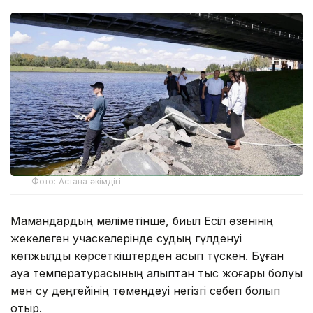
Фото: Астана әкімдігі
Мамандардың мәліметінше, биыл Есіл өзенінің
жекелеген учаскелерінде судың гүлденуі
көпжылдық көрсеткіштерден асып түскен. Бұған
ауа температурасының қалыптан тыс жоғары болуы
мен су деңгейінің төмендеуі негізгі себеп болып
отыр.