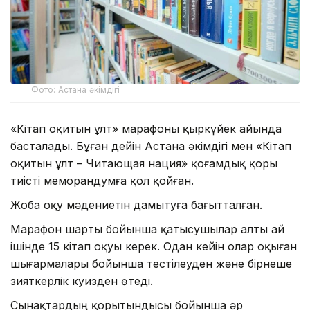
Фото: Астана әкімдігі
«Кітап оқитын ұлт» марафоны қыркүйек айында
басталады. Бұған дейін Астана әкімдігі мен «Кітап
оқитын ұлт – Читающая нация» қоғамдық қоры
тиісті меморандумға қол қойған.
Жоба оқу мәдениетін дамытуға бағытталған.
Марафон шарты бойынша қатысушылар алты ай
ішінде 15 кітап оқуы керек. Одан кейін олар оқыған
шығармалары бойынша тестілеуден және бірнеше
зияткерлік куизден өтеді.
Сынақтардың қорытындысы бойынша әр