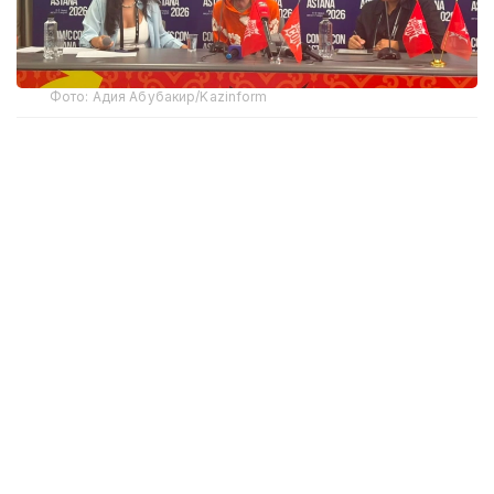
Фото: Адия Абубакир/Kazinform
Comic Con Astana фестивалінде өткен баспасөз
мәслихатында актерден Қазақстанда тосын
көрінген немесе мәдени алшақтықтар туралы
сұрақ қойылды. Андерсонның айтуынша, ешбір
мәдени алшақтықты сезінбеген. Дегенмен
Астананың кең көпжолақты көшелері мен
жергілікті тұрғындардың сыпайы қарым-қатынасы
ерекше назар аударарлық екенін айтты.