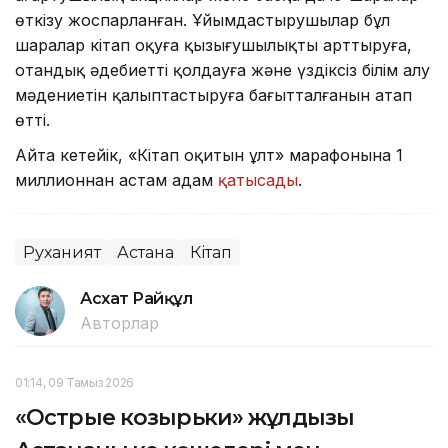
өткізу жоспарланған. Ұйымдастырушылар бұл
шаралар кітап оқуға қызығушылықты арттыруға,
отандық әдебиетті қолдауға және үздіксіз білім алу
мәдениетін қалыптастыруға бағытталғанын атап
өтті.
Айта кетейік, «Кітап оқитын ұлт» марафонына 1
миллионнан астам адам
қатысады
.
Руханият
Астана
Кітап
Асхат Райқұл
Авторлар
01:14, 09 Тамыз 2026
«Острые козырьки» жұлдызы