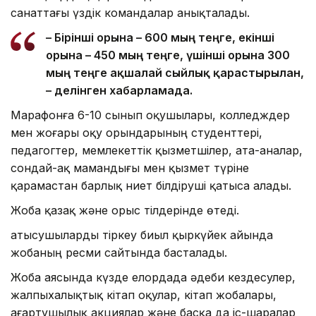
санаттағы үздік командалар анықталады.
– Бірінші орынға – 600 мың теңге, екінші
орынға – 450 мың теңге, үшінші орынға 300
мың теңге ақшалай сыйлық қарастырылған,
– делінген хабарламада.
Марафонға 6-10 сынып оқушылары, колледждер
мен жоғары оқу орындарының студенттері,
педагогтер, мемлекеттік қызметшілер, ата-аналар,
сондай-ақ мамандығы мен қызмет түріне
қарамастан барлық ниет білдіруші қатыса алады.
Жоба қазақ және орыс тілдерінде өтеді.
Қатысушыларды тіркеу биыл қыркүйек айында
жобаның ресми сайтында басталады.
Жоба аясында күзде елордада әдеби кездесулер,
жалпыхалықтық кітап оқулар, кітап жобалары,
ағартушылық акциялар және басқа да іс-шаралар