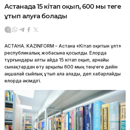
Астанада 15 кітап оқып, 600 мың теңге
ұтып алуға болады
АСТАНА. KAZINFORM – Астана «Кітап оқитын ұлт»
республикалық жобасына қосылды. Елорда
тұрғындары алты айда 15 кітап оқып, арнайы
сынақтардан өту арқылы 600 мың теңгеге дейін
ақшалай сыйлық ұтып ала алады, деп хабарлайды
елорда әкімдігі.