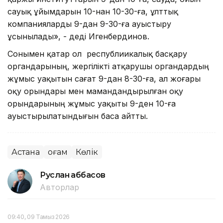
сауық ұйымдарын 10-нан 10-30-ға, ұлттық
компанияларды 9-дан 9-30-ға ауыстыру
ұсынылады», - деді Игенбердинов.
Сонымен қатар ол республиикалық басқару
органдарының, жергілікті атқарушы органдардың
жұмыс уақытын сағат 9-дан 8-30-ға, ал жоғары
оқу орындары мен мамандандырылған оқу
орындарының жұмыс уақыты 9-ден 10-ға
ауыстырылатындығын баса айтты.
Астана
Қоғам
Көлік
Руслан Ғаббасов
Авторлар
09:40, 09 Тамыз 2026