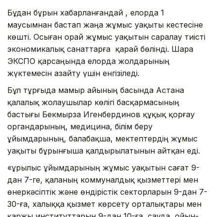
Бұдан бұрын хабарланғандай , елорда 1
маусымнан бастап жаңа жұмыс уақыты кестесіне
көшті. Осыған орай жұмыс уақытын саралау тиісті
экономикалық санаттарға қарай бөлінді. Шара
ЭКСПО қарсаңында елорда жолдарының
жүктемесін азайту үшін енгізіледі.
Бұл тұрғыда мамыр айының басында Астана
қалалық жолаушылар көлігі басқармасының
бастығы Бекмырза Игенбердинов құқық қорғау
органдарының, медицина, білім беру
ұйымдарының, балабақша, мектептердің жұмыс
уақыты бұрынғыша қалдырылатынын айтқан еді.
«Құрылыс ұйымдарының жұмыс уақытын сағат 9-
дан 7-ге, қаланың коммуналдық қызметтері мен
өнеркәсіптік және өндірістік секторларын 9-дан 7-
30-ға, халыққа қызмет көрсету орталықтары мен
қаржы институттарын 9-дан 10-ға, сауда, ойын-