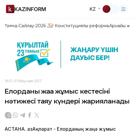
KAZINFORM
KZ
Сайлау-2026
Конституциялық реформа
Арнайы жо
Тренд:
16:51, 01 Маусым 2017
Елорданың жаңа жұмыс кестесінің
нәтижесі таяу күндері жарияланады
АСТАНА. ҚазАқпарат - Елорданың жаңа жұмыс