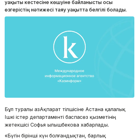
уақыты кестесіне көшуіне байланысты осы
өзгерістің нәтижесі таяу уақытта белгілі болады.
Бұл туралы ҚазАқпарат тілшісіне Астана қалалық
Ішкі істер департаменті баспасөз қызметінің
жетекшісі Софья Қылышбекова хабарлады.
«Бүгін бірінші күн болғандықтан, барлық