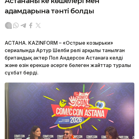
Астананың кең көшелері мен
адамдарына тәнті болды
АСТАНА. KAZINFORM – «Острые козырьки»
сериалында Артур Шелби рөлі арқылы танылған
британдық актер Пол Андерсон Астанаға келді
және өзін ерекше әсерге бөлеген жайттар туралы
сұхбат берді.