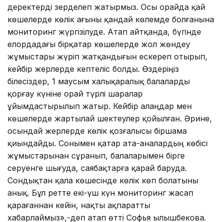
деректерді зерделеп жатырмыз. Осы орайда қай
көшелерде көлік ағыны қандай көлемде болғанына
мониторинг жүргізілуде. Атап айтқанда, бүгінде
елордадағы бірқатар көшелерде жол жөндеу
жұмыстары жүріп жатқандығын ескереп отырып,
кейбір жерлерде кептеліс болды. Өздеріңіз
білесіздер, 1 маусым халықаралық балаларды
қорғау күніне орай түрлі шаралар
ұйымдастырылып жатыр. Кейбір алаңдар мен
көшелерде жартылай шектеулер қойылған. Әрине,
осындай жерлерде көлік қозғалысы біршама
қиындайды. Сонымен қатар ата-аналардың көбісі
жұмыстарынан сұранып, балаларымен бірге
серуенге шығуда, саябақтарға қарай баруда.
Сондықтан қала көшесінде көлік көп болатыны
анық. Бұл ретте екі-үш күн мониторинг жасап
қарағаннан кейін, нақты ақпаратты
хабарлаймыз»,-деп атап өтті Софья Қылышбекова.