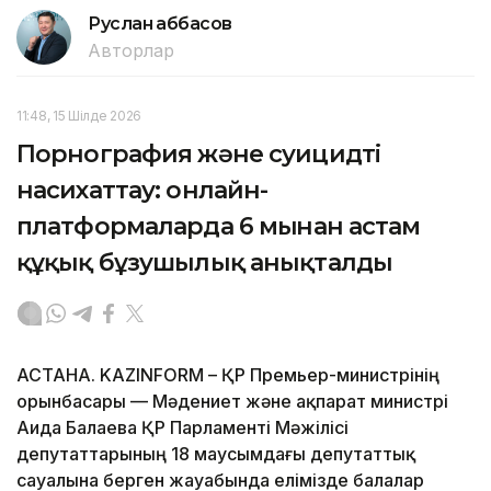
Руслан Ғаббасов
Авторлар
11:48, 15 Шілде 2026
Порнография және суицидті
насихаттау: онлайн-
платформаларда 6 мыңнан астам
құқық бұзушылық анықталды
АСТАНА. KAZINFORM – ҚР Премьер-министрінің
орынбасары — Мәдениет және ақпарат министрі
Аида Балаева ҚР Парламенті Мәжілісі
депутаттарының 18 маусымдағы депутаттық
сауалына берген жауабында елімізде балалар