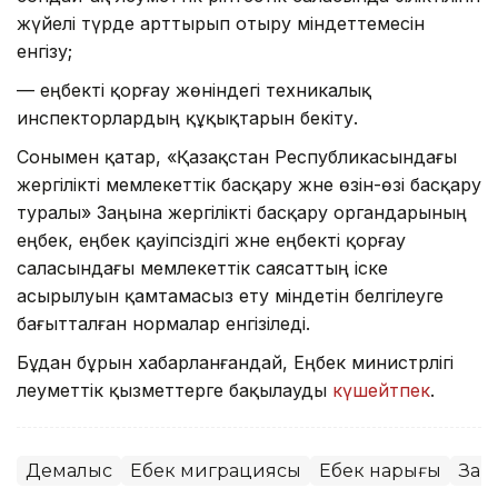
жүйелі түрде арттырып отыру міндеттемесін
енгізу;
— еңбекті қорғау жөніндегі техникалық
инспекторлардың құқықтарын бекіту.
Сонымен қатар, «Қазақстан Республикасындағы
жергілікті мемлекеттік басқару және өзін-өзі басқару
туралы» Заңына жергілікті басқару органдарының
еңбек, еңбек қауіпсіздігі және еңбекті қорғау
саласындағы мемлекеттік саясаттың іске
асырылуын қамтамасыз ету міндетін белгілеуге
бағытталған нормалар енгізіледі.
Бұдан бұрын хабарланғандай, Еңбек министрлігі
әлеуметтік қызметтерге бақылауды
күшейтпек
.
Демалыс
Еңбек миграциясы
Еңбек нарығы
Заң 