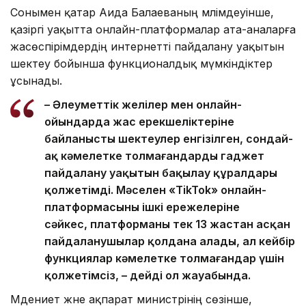
Сонымен қатар Аида Балаеваның мәлімдеуінше,
қазіргі уақытта онлайн-платформалар ата-аналарға
жасөспірімдердің интернетті пайдалану уақытын
шектеу бойынша функционалдық мүмкіндіктер
ұсынады.
– Әлеуметтік желілер мен онлайн-
ойындарда жас ерекшеліктеріне
байланысты шектеулер енгізілген, сондай-
ақ кәмелетке толмағандардың гаджет
пайдалану уақытын бақылау құралдары
қолжетімді. Мәселен «TikTok» онлайн-
платформасының ішкі ережелеріне
сәйкес, платформаны тек 13 жастан асқан
пайдаланушылар қолдана алады, ал кейбір
функциялар кәмелетке толмағандар үшін
қолжетімсіз, – дейді ол жауабында.
Мәдениет және ақпарат министрінің сөзінше,