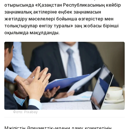
отырысында «Қазақстан Республикасының кейбір
заңнамалық актілеріне еңбек заңнамасын
жетілдіру мәселелері бойынша өзгерістер мен
толықтырулар енгізу туралы» заң жобасы бірінші
оқылымда мақұлданды.
Фото: Pixabay
Мәжілістің Әлеуметтік-мәдени даму комитетінің