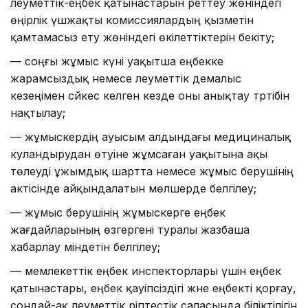
әлеуметтік-еңбек қатынастарын реттеу жөніндегі
өңірлік үшжақты комиссиялардың қызметін
қамтамасыз ету жөніндегі өкілеттіктерін бекіту;
— соңғы жұмыс күні уақытша еңбекке
жарамсыздық немесе әлеуметтік демалыс
кезеңімен сәйкес келген кезде оны анықтау тәртібін
нақтылау;
— жұмыскердің ауысым алдындағы медициналық
куәландырудан өтуіне жұмсаған уақытына ақы
төлеуді ұжымдық шартта немесе жұмыс берушінің
актісінде айқындалатын мөлшерде белгілеу;
— жұмыс берушінің жұмыскерге еңбек
жағдайларының өзгергені туралы жазбаша
хабарлау міндетін белгілеу;
— мемлекеттік еңбек инспекторлары үшін еңбек
қатынастары, еңбек қауіпсіздігі және еңбекті қорғау,
сондай-ақ әлеуметтік әріптестік саласында біліктілігін