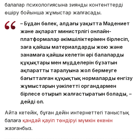
балалар психологиясына зиянды контенттерді
өшіру бойынша жұмыстар жалғасады.
– Бұдан бөлек, алдағы уақытта Мәдениет
және ақпарат министрлігі онлайн-
платформалар әкімшіліктерімен бірлесіп,
заңға қайшы материалдарды жою және
заңнамаға қайшы келетін әрі балалардың
құқықтары мен мүдделерін бұзатын
ақпараттың таралуына жол бермеуге
бағытталған құқықтық нормаларды енгізу
жұмыстарын уәкілетті органдармен
бірлесе отырып жалғастыратын болады, –
дейді ол.
Айта кетейік, бұған дейін интернеттегі таныстық
балаға
қандай қауіп төндіруі мүмкін екенін
жазғанбыз.