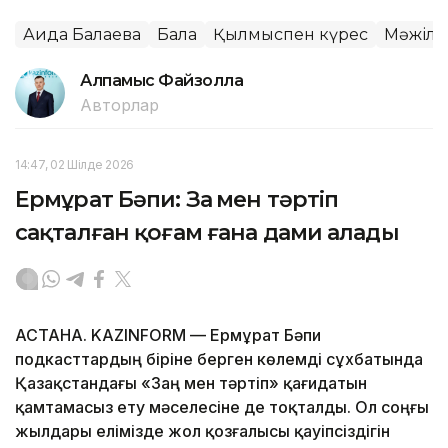
Аида Балаева
Бала
Қылмыспен күрес
Мәжілі
Алпамыс Файзолла
Авторлар
14:47, 02 Шілде 2026
Ермұрат Бәпи: Заң мен тәртіп
сақталған қоғам ғана дами алады
АСТАНА. KAZINFORM — Ермұрат Бәпи
подкасттардың біріне берген көлемді сұхбатында
Қазақстандағы «Заң мен тәртіп» қағидатын
қамтамасыз ету мәселесіне де тоқталды. Ол соңғы
жылдары елімізде жол қозғалысы қауіпсіздігін