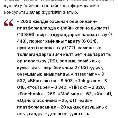
күшейту бойынша онлайн-платформалармен
консультациялар жүргізіліп жатыр.
– 2026 жылдың басынан бері онлайн-
платформаларда онлайн-казино қызметі
(13 806), есірткі құралдарын насихаттау (7
448), порнографияны тарату (6 034),
суицидті насихаттау (172), кәмелетке
толмағандарға зиян келтіретін ақпаратты
орналастыру (119), зорлық-зомбылық
культі фактілері бойынша 27 631 құқық
бұзушылық анықталды. «Instagram» – 9
532, «ВКонтакте» – 8 503, «Telegram» – 3
018, «YouTube» – 3 340, «TikTok» – 2 820,
«Facebook» – 269, «Мой мир» – 63, «X» – 41,
«Одноклассники» – 25, «Threads»
платформасында – 20 құқық бұзушылық
анықталды, – делінген құжатта.