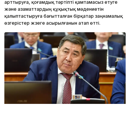
арттыруға, қоғамдық тәртіпті қамтамасыз етуге
және азаматтардың құқықтық мәдениетін
қалыптастыруға бағытталған бірқатар заңнамалық
өзгерістер жүзеге асырылғанын атап өтті.
Фото: Ермұрат Бапидің жеке архивінен
Ермұрат Бәпидің пікірінше, заң үстемдігін