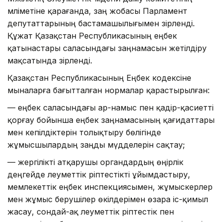
мәліметіне қарағанда, заң жобасы Парламент
депутаттарының бастамашылығымен әзірленді.
Құжат Қазақстан Республикасының еңбек
қатынастары саласындағы заңнамасын жетілдіру
мақсатында әзірленді.
Қазақстан Республикасының Еңбек кодексіне
мыналарға бағытталған нормалар қарастырылған:
— еңбек саласындағы ар-намыс пен қадір-қасиетті
қорғау бойынша еңбек заңнамасының қағидаттары
мен кепілдіктерін толықтыру бөлігінде
жұмысшылардың заңды мүдделерін сақтау;
— жергілікті атқарушы органдардың өңірлік
деңгейде әлеуметтік әріптестікті ұйымдастыру,
мемлекеттік еңбек инспекциясымен, жұмыскерлер
мен жұмыс берушілер өкілдерімен өзара іс-қимыл
жасау, сондай-ақ әлеуметтік әріптестік пен