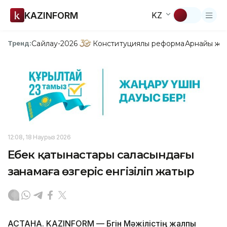
KAZINFORM
KZ
Сайлау-2026
Конституциялық реформа
Арнайы жо
Тренд:
12:08, 18 Наурыз 2026
Еңбек қатынастары саласындағы
заңнамаға өзгеріс енгізіліп жатыр
АСТАНА. KAZINFORM — Бүгін Мәжілістің жалпы