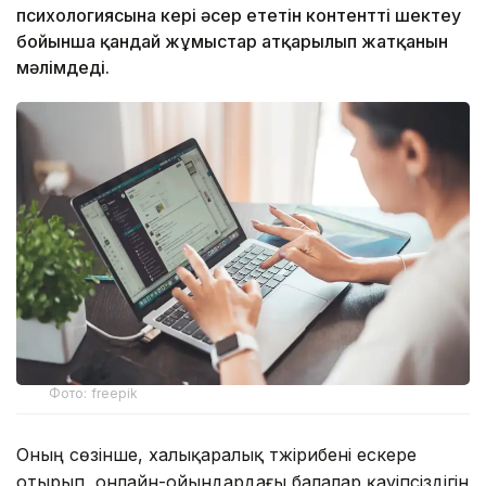
психологиясына кері әсер ететін контентті шектеу
бойынша қандай жұмыстар атқарылып жатқанын
мәлімдеді.
Фото: freepik
Оның сөзінше, халықаралық тәжірибені ескере
отырып, онлайн-ойындардағы балалар қауіпсіздігін