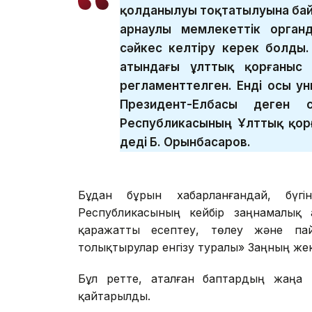
қолданылуы тоқтатылуына бай
арнаулы мемлекеттік орган
сәйкес келтіру керек болды.
атындағы ұлттық қорғаныс 
регламенттелген. Енді осы ун
Президент-Елбасы деген с
Республикасының Ұлттық қор
деді Б. Орынбасаров.
Бұдан бұрын хабарланғандай, бүг
Республикасының кейбір заңнамалық а
қаражатты есептеу, төлеу және пай
толықтырулар енгізу туралы» Заңның же
Бұл ретте, аталған баптардың жаңа 
қайтарылды.