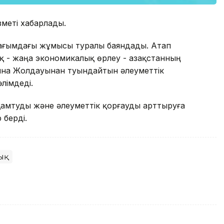
зметі хабарлады.
 ағымдағы жұмысы туралы баяндады. Атап
 - жаңа экономикалық өрлеу - Қазақстанның
лқына Жолдауынан туындайтын әлеуметтік
лімдеді.
мтуды және әлеуметтік қорғауды арттыруға
 берді.
ық