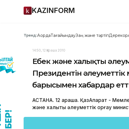
KAZINFORM
Ақорда
Тағайындау
Заң және тәртіп
Дерекқор
Тренд:
14:50, 12 Қараша 2010
Еңбек және халықты әлеу
Президентін әлеуметтік 
барысымен хабардар етт
АСТАНА. 12 қараша. ҚазАқпарат - Мем
және халықты әлеуметтік қорғау минис