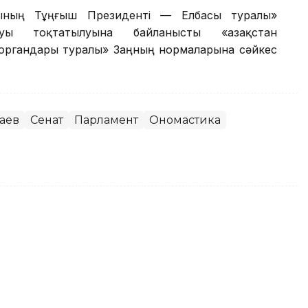
сының Тұңғыш Президенті — Елбасы туралы»
уы тоқтатылуына байланысты «Қазақстан
 органдары туралы» Заңның нормаларына сәйкес
аев
Сенат
Парламент
Ономастика