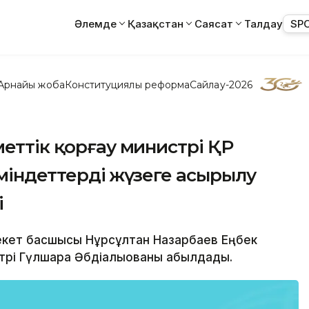
Әлемде
Қазақстан
Саясат
Талдау
SP
Арнайы жоба
Конституциялық реформа
Сайлау-2026
меттік қорғау министрі ҚР
міндеттердің жүзеге асырылу
і
лекет басшысы Нұрсұлтан Назарбаев Еңбек
трі Гүлшара Әбдіқалықованы қабылдады.