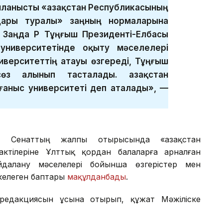
ланысты «Қазақстан Республикасының
дары туралы» заңның нормаларына
 Заңда ҚР Тұңғыш Президенті-Елбасы
университетінде оқыту мәселелері
иверситеттің атауы өзгереді, Тұңғыш
өз алынып тасталады. Қазақстан
ғаныс университеті деп аталады», —
ін Сенаттың жалпы отырысында «Қазақстан
ктілеріне Ұлттық қордан балаларға арналған
далану мәселелері бойынша өзгерістер мен
келеген баптары
мақұлданбады
.
редакциясын ұсына отырып, құжат Мәжіліске