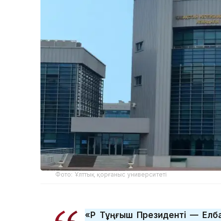
Фото: Ұлттық қорғаныс университеті
«ҚР Тұңғыш Президенті — Ел