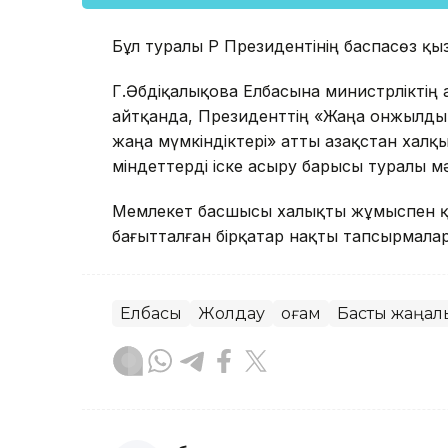
Бұл туралы ҚР Президентінің баспасөз қы
Г.Әбдіқалықова Елбасына министрліктің
айтқанда, Президенттің «Жаңа онжылдық
жаңа мүмкіндіктері» атты Қазақстан ха
міндеттерді іске асыру барысы туралы мә
Мемлекет басшысы халықты жұмыспен қа
бағытталған бірқатар нақты тапсырмалар
Елбасы
Жолдау
Қоғам
Басты жаңал