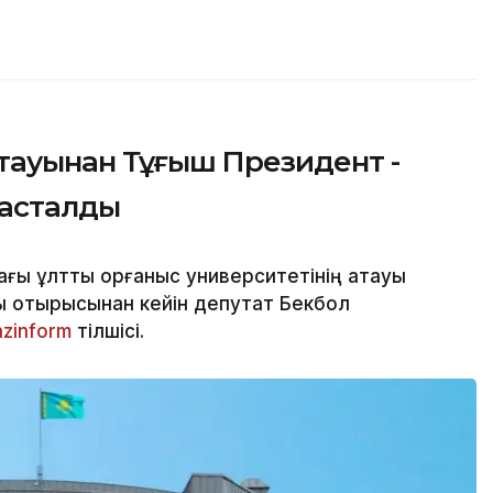
тауынан Тұңғыш Президент -
тасталды
ы ұлттық қорғаныс университетінің атауы
ы отырысынан кейін депутат Бекбол
azinform
тілшісі.