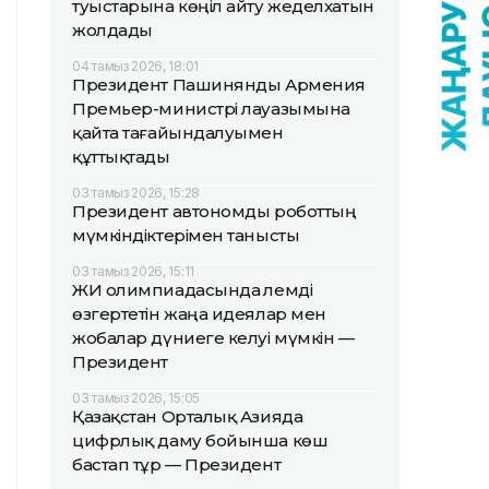
туыстарына көңіл айту жеделхатын
жолдады
04 тамыз 2026, 18:01
Президент Пашинянды Армения
Премьер-министрі лауазымына
қайта тағайындалуымен
құттықтады
03 тамыз 2026, 15:28
Президент автономды роботтың
мүмкіндіктерімен танысты
03 тамыз 2026, 15:11
ЖИ олимпиадасында әлемді
өзгертетін жаңа идеялар мен
жобалар дүниеге келуі мүмкін —
Президент
03 тамыз 2026, 15:05
Қазақстан Орталық Азияда
цифрлық даму бойынша көш
бастап тұр — Президент