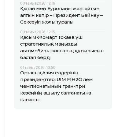
03 тамыз 2026, 12:18
Қытай мен Еуропаны жалғайтын
алтын көпір – Президент Бейнеу –
Сексеуіл жолы туралы
03 тамыз 2026, 12:15
Қасым-Жомарт Тоқаев үш
стратегиялық маңызды
автомобиль жолының құрылысын
бастап берді
01 тамыз 2026, 13:50
Орталық Азия елдерінің
президенттері UIM F1H2O әлем
чемпионатының гран-при
кезеңінің ашылу салтанатына
қатысты