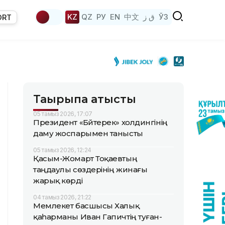
KZ
QZ
РУ
EN
中文
ق ز
ЎЗ
ORT
Тақырыпқа қатысты
05 тамыз 2026, 17:07
Президент «Бәйтерек» холдингінің
даму жоспарымен танысты
05 тамыз 2026, 12:24
Қасым-Жомарт Тоқаевтың
таңдаулы сөздерінің жинағы
жарық көрді
04 тамыз 2026, 21:22
Мемлекет басшысы Халық
қаһарманы Иван Гапичтің туған-