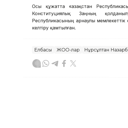
Осы құжатта «Қазақстан Республика
Конституциялық Заңның қолданыл
Республикасының арнаулы мемлекеттік
келтіру қамтылған.
Елбасы
ЖОО-лар
Нұрсұлтан Назарб
Руслан Ғаббасов
Авторлар
21:13, 24 Шілде 2023