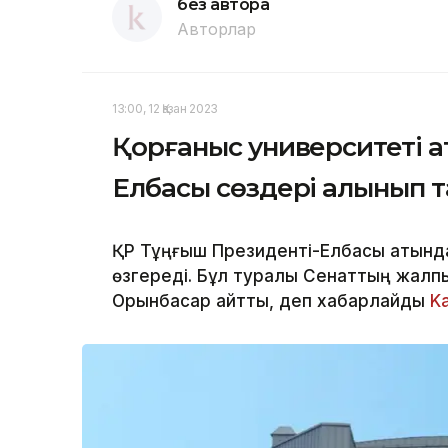
без автора
Авторлар
13:00, 12 Қазан 2023
Қорғаныс университеті а
Елбасы сөздері алынып 
ҚР Тұңғыш Президенті-Елбасы атындағ
өзгереді. Бұл туралы Сенаттың жалп
Орынбасар айтты, деп хабарлайды
K