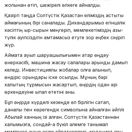
жолынан өтіп, шежірелі өлкеге айналды.
Қазіргі таңда Солтүстік Қазақстан еліміздің астықты
аймағының бірі саналады. Дихандарымыз егіншілік
кәсіптің қыр-сырын меңгеріп, мемлекетіміздің азық-
түлік қауіпсіздігін қамтамасыз етуге зор еңбек сіңіріп
жүр.
Аймақта ауыл шаруашылығымен қатар өңдеу
өнеркәсібі, машина жасау салалары қарқынды дамып
келеді. Инвестициялық жобалар қолға алынып,
өндіріс орындары іске қосылды. Мұның бәрі
халықтың тұрмысын жақсартып, өңірдің одан әрі
өркендеуіне ықпал ететіні анық.
Бұл өңірде күрделі кезеңде ел бірлігін сақтап,
даналық пен көрегендік символына айналған әйгілі
Абылай ханның ізі қалған. Солтүстік Қазақстаннан
халқымызға, сондай-ақ бүкіл әлемге танымал
мемлекет және қоғам қайраткерлері, мәдениет пен