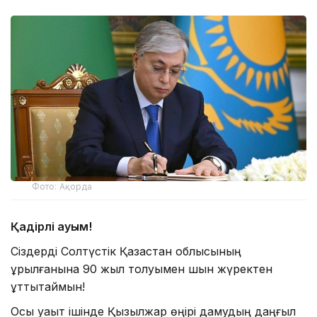
Фото: Ақорда
Қадірлі қауым!
Сіздерді Солтүстік Қазақстан облысының
құрылғанына 90 жыл толуымен шын жүректен
құттықтаймын!
Осы уақыт ішінде Қызылжар өңірі дамудың даңғыл