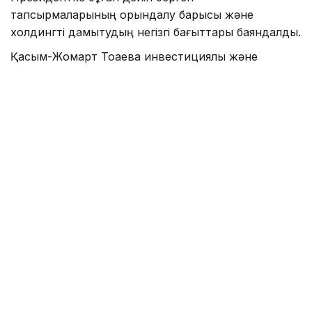
тапсырмаларының орындалу барысы және
холдингті дамытудың негізгі бағыттары баяндалды.
Қасым-Жомарт Тоқаевқа инвестициялық және
кредиттік портфель 14,3 триллион теңгеге жетіп,
16,5 триллион теңгеге дейін артады деп болжанып
отырғаны, бұл ретте жыл сайынғы таза пайда
көлемі 400 миллиард теңгеден асатыны жөнінде
мәлімет берілді.
— 2025 жылдың қорытындысы бойынша
холдингтің қолдауымен 77,5 мың, соның
ішінде кезекте тұрған 11,6 мың отбасы
баспанамен қамтамасыз етілді. Өткен
жылы 77 ірі жоба мен шағын және орта
бизнеске арналған 27,4 мың жоба
қаржыландырылып, экспортқа тауар
шығаратын 131 кәсіпкерге қолдау көрсетілді.
Ауылшаруашылық тауарларын өндіретін 7,2