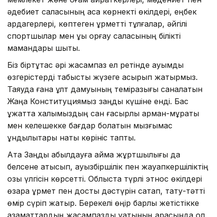
әдебиет саласының аса көрнекті өкілдері, еңбек
ардагерлері, көптеген құрметті тұлғалар, әйгілі
спортшылар мен құқық қорғау саласының білікті
мамандары шықты.
Біз біртұтас әрі жасампаз ел ретінде ауқымды
өзгерістерді табысты жүзеге асырып жатырмыз.
Таяуда ғана ұлт дамуының темірқазығы саналатын
Жаңа Конституциямыз заңды күшіне енді. Бас
құжатта халқымыздың сан ғасырлық арман-мұраты
мен келешекке бағдар болатын мызғымас
құндылықтары нақты көрініс тапты.
Ата Заңды қабылдауға аймақ жұртшылығы да
белсене қатысып, ауызбіршілік пен жауапкершіліктің
озық үлгісін көрсетті. Облыста түрлі этнос өкілдері
өзара құрмет пен достық дәстүрін сақтап, тату-тәтті
өмір сүріп жатыр. Берекелі өңір барлық жетістікке
азаматтардың жасампаздық қуатының арқасында қол