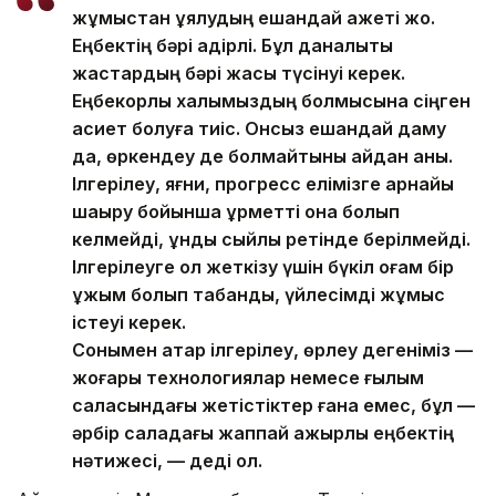
жұмыстан ұялудың ешқандай қажеті жоқ.
Еңбектің бәрі қадірлі. Бұл даналықты
жастардың бәрі жақсы түсінуі керек.
Еңбекқорлық халқымыздың болмысына сіңген
қасиет болуға тиіс. Онсыз ешқандай даму
да, өркендеу де болмайтыны айдан анық.
Ілгерілеу, яғни, прогресс елімізге арнайы
шақыру бойынша құрметті қонақ болып
келмейді, құнды сыйлық ретінде берілмейді.
Ілгерілеуге қол жеткізу үшін бүкіл қоғам бір
ұжым болып табанды, үйлесімді жұмыс
істеуі керек.
Сонымен қатар ілгерілеу, өрлеу дегеніміз —
жоғары технологиялар немесе ғылым
саласындағы жетістіктер ғана емес, бұл —
әрбір саладағы жаппай қажырлы еңбектің
нәтижесі, — деді ол.