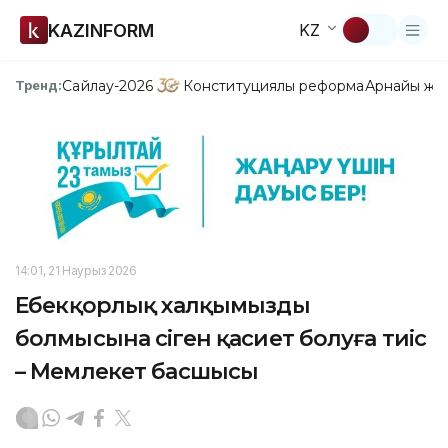
KAZINFORM
KZ
Сайлау-2026
Конституциялық реформа
Арнайы жо
Тренд:
14:01, 21 Наурыз 2026
Еңбекқорлық халқымыздың
болмысына сіңген қасиет болуға тиіс
– Мемлекет басшысы