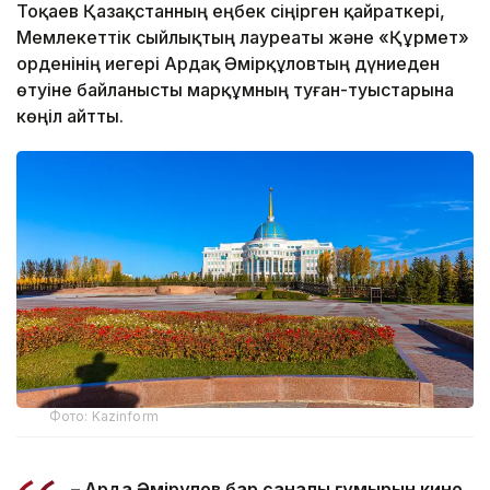
Тоқаев Қазақстанның еңбек сіңірген қайраткері,
Мемлекеттік сыйлықтың лауреаты және «Құрмет»
орденінің иегері Ардақ Әмірқұловтың дүниеден
өтуіне байланысты марқұмның туған-туыстарына
көңіл айтты.
Фото: Kazinform
– Ардақ Әмірқұлов бар саналы ғұмырын кино