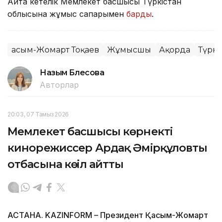
Айта кетелік Мемлекет басшысы Түркістан
облысына жұмыс сапарымен
барды
.
Қасым-Жомарт Тоқаев
Жұмысшы
Ақорда
Түркі
Назым Бөлесова
Авторлар
20:03, 07 Тамыз 2026
Мемлекет басшысы көрнекті
кинорежиссер Ардақ Әмірқұловтың
отбасына көңіл айтты
АСТАНА. KAZINFORM – Президент Қасым-Жомарт