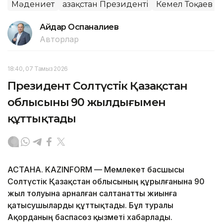
Мәдениет
Қазақстан Президенті
Кемел Тоқаев
Айдар Оспаналиев
Авторлар
18:40, 07 Тамыз 2026
Президент Солтүстік Қазақстан
облысының 90 жылдығымен
құттықтады
АСТАНА. KAZINFORM — Мемлекет басшысы
Солтүстік Қазақстан облысының құрылғанына 90
жыл толуына арналған салтанатты жиынға
қатысушыларды құттықтады. Бұл туралы
Ақорданың баспасөз қызметі хабарлады.