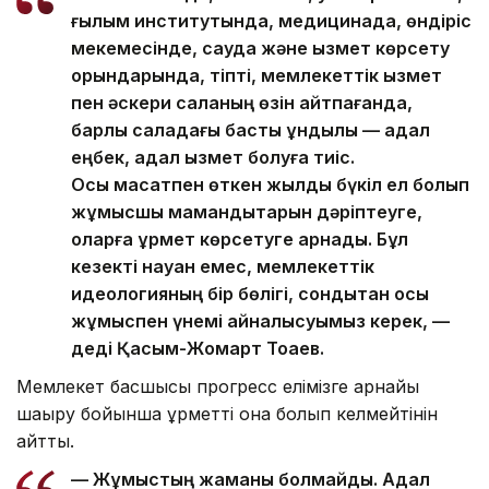
ғылым институтында, медицинада, өндіріс
мекемесінде, сауда және қызмет көрсету
орындарында, тіпті, мемлекеттік қызмет
пен әскери саланың өзін айтпағанда,
барлық саладағы басты құндылық — адал
еңбек, адал қызмет болуға тиіс.
Осы мақсатпен өткен жылды бүкіл ел болып
жұмысшы мамандықтарын дәріптеуге,
оларға құрмет көрсетуге арнадық. Бұл
кезекті науқан емес, мемлекеттік
идеологияның бір бөлігі, сондықтан осы
жұмыспен үнемі айналысуымыз керек, —
деді Қасым-Жомарт Тоқаев.
Мемлекет басшысы прогресс елімізге арнайы
шақыру бойынша құрметті қонақ болып келмейтінін
айтты.
— Жұмыстың жаманы болмайды. Адал