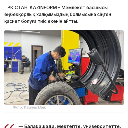
ТҮРКІСТАН. KAZINFORM – Мемлекет басшысы
еңбекқорлық халқымыздың болмысына сіңген
қасиет болуға тиіс екенін айтты.
Фото: Камила Мүлік
— Балабақшада, мектепте, университетте,