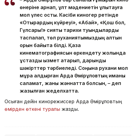
өнеріне арнап, ұлт мәдениетін ұлықтауға
мол үлес қосты. Кәсіби киногер ретінде
«Отырардың күйреуі», «Абай», «Қош бол,
Гүлсары!» сияқты тарихи туындыларды
таспалап, төл руханиятымыздың алтын
қорын байыта білді. Қазақ
кинематографиясын өркендету жолында
ұстаздық қызмет атқарып, дарынды
шәкірттер тәрбиеледі. Соңына рухани мол
мұра қалдырған Ардақ Әмірқұловтың иманы
саламат, жаны жәннатта болсын, – деп
жазылған жеделхатта.
Осыған дейін кинорежиссер Ардақ Әмірқұловтың
өмірден өткені туралы
жаздық.