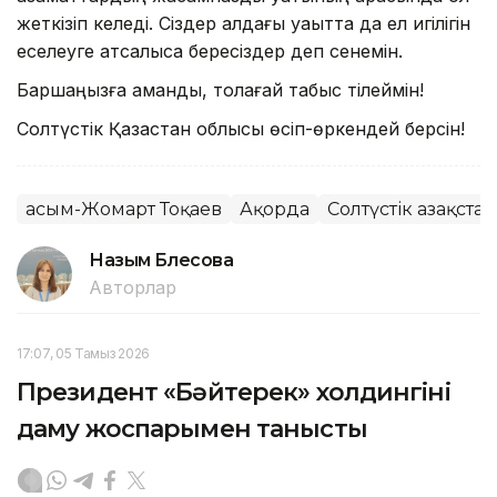
жеткізіп келеді. Сіздер алдағы уақытта да ел игілігін
еселеуге атсалыса бересіздер деп сенемін.
Баршаңызға амандық, толағай табыс тілеймін!
Солтүстік Қазақстан облысы өсіп-өркендей берсін!
Қасым-Жомарт Тоқаев
Ақорда
Солтүстік Қазақста
Назым Бөлесова
Авторлар
17:07, 05 Тамыз 2026
Президент «Бәйтерек» холдингінің
даму жоспарымен танысты