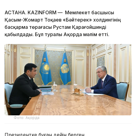
АСТАНА. KAZINFORM — Мемлекет басшысы
Қасым-Жомарт Тоқаев «Бәйтерек» холдингінің
басқарма төрағасы Рустам Қарағойшинді
қабылдады. Бұл туралы Ақорда мәлім етті.
Фото: Ақорда
Президентке бұған дейін берген