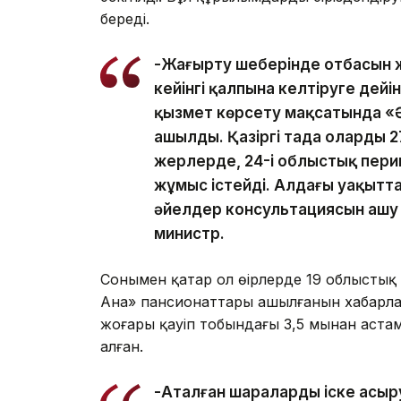
береді.
-Жаңғырту шеңберінде отбасын
кейінгі қалпына келтіруге дей
қызмет көрсету мақсатында «
ашылды. Қазіргі таңда олардың 
жерлерде, 24-і облыстық пер
жұмыс істейді. Алдағы уақыт
әйелдер консультациясын ашу ж
министр.
Сонымен қатар ол өңірлерде 19 облысты
Ана» пансионаттары ашылғанын хабарла
жоғары қауіп тобындағы 3,5 мыңнан аста
алған.
-Аталған шараларды іске асыр