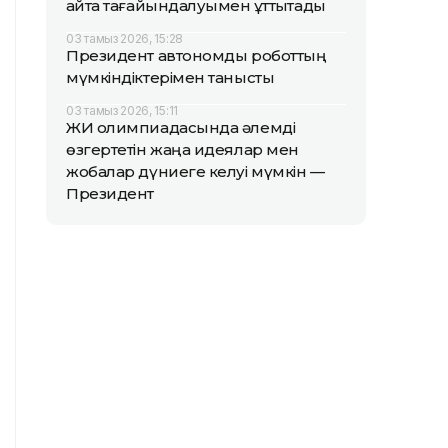
қайта тағайындалуымен құттықтады
03 тамыз 2026, 15:28
Президент автономды роботтың
мүмкіндіктерімен танысты
03 тамыз 2026, 15:11
ЖИ олимпиадасында әлемді
өзгертетін жаңа идеялар мен
жобалар дүниеге келуі мүмкін —
Президент