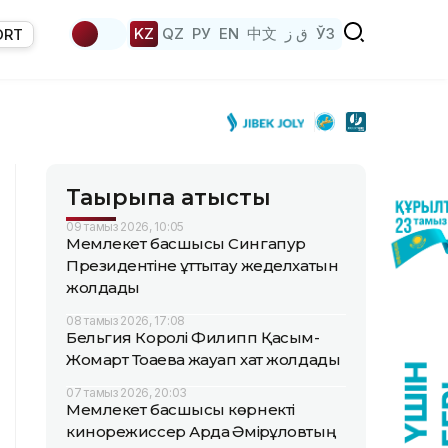
KZ
QZ
РУ
EN
中文
ق ز
ЎЗ
ORT
Тақырыпқа қатысты
09 тамыз 2026, 10:05
Мемлекет басшысы Сингапур
Президентіне құттықтау жеделхатын
жолдады
08 тамыз 2026, 17:08
Бельгия Королі Филипп Қасым-
Жомарт Тоқаевқа жауап хат жолдады
07 тамыз 2026, 20:03
Мемлекет басшысы көрнекті
кинорежиссер Ардақ Әмірқұловтың