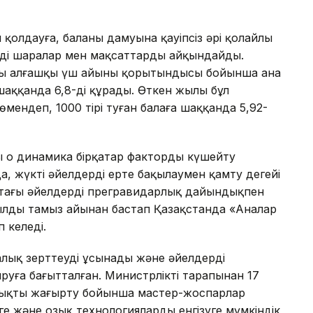
қолдауға, баланың дамуына қауіпсіз әрі қолайлы
нді шаралар мен мақсаттарды айқындайды.
дың алғашқы үш айының қорытындысы бойынша ана
ға шаққанда 6,8-ді құрады. Өткен жылы бұл
төмендеп, 1000 тірі туған балаға шаққанда 5,92-
 оң динамика бірқатар факторды күшейту
а, жүкті әйелдерді ерте бақылаумен қамту деңгейі
астағы әйелдерді прегравидарлық дайындықпен
жылдың тамыз айынан бастап Қазақстанда «Аналар
 келеді.
алық зерттеуді ұсынады және әйелдердің
руға бағытталған. Министрліктің тарапынан 17
алықты жаңғырту бойынша мастер-жоспарлар
уге және озық технологияларды енгізуге мүмкіндік