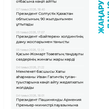
отбасына көңіл айтты
07 тамыз 2026, 18:40
Президент Солтүстік Қазақстан
облысының 90 жылдығымен
құттықтады
05 тамыз 2026, 17:07
Президент «Бәйтерек» холдингінің
даму жоспарымен танысты
05 тамыз 2026, 12:24
Қасым-Жомарт Тоқаевтың таңдаулы
сөздерінің жинағы жарық көрді
04 тамыз 2026, 21:22
Мемлекет басшысы Халық
қаһарманы Иван Гапичтің туған-
туыстарына көңіл айту жеделхатын
жолдады
04 тамыз 2026, 18:01
Президент Пашинянды Армения
Премьер-министрі лауазымына