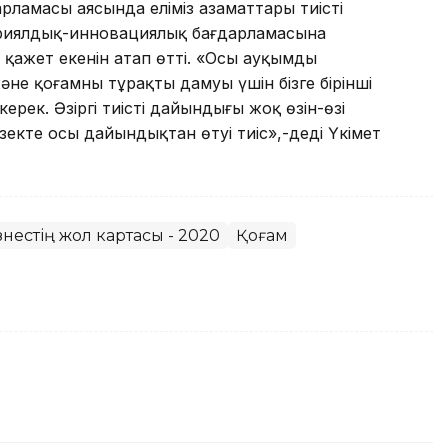
рламасы аясында еліміз азаматтары тиісті
стриялдық-инновациялық бағдарламасына
 қажет екенін атап өтті. «Осы ауқымды
не қоғамның тұрақты дамуы үшін бізге бірінші
керек. Әзіргі тиісті дайындығы жоқ өзін-өзі
зекте осы дайындықтан өтуі тиіс»,-деді Үкімет
нестің жол картасы - 2020
Қоғам