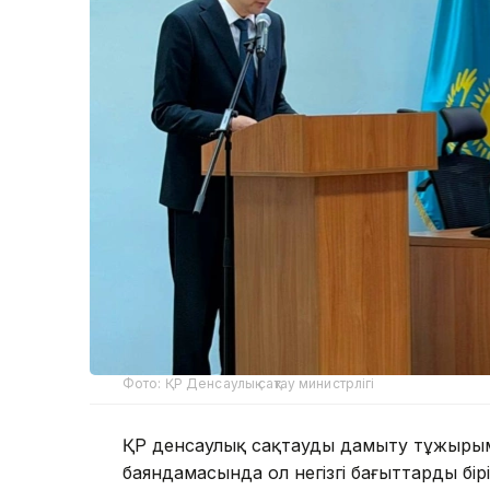
Фото: ҚР Денсаулық сақтау министрлігі
ҚР денсаулық сақтауды дамыту тұжырым
баяндамасында ол негізгі бағыттардың бір