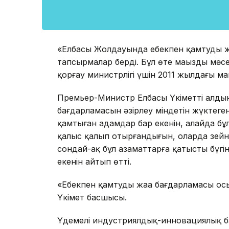
«Елбасы Жолдауында еңбекпен қамтудың 
тапсырмалар берді. Бұл өте маңызды мәсе
қорғау министрлігі үшін 2011 жылдағы ма
Премьер-Министр Елбасы Үкіметтің алдына
бағдарламасын әзірлеу міндетін жүктегені
қамтыған адамдар бар екенін, алайда бұ
қалыс қалып отырғандығын, оларда зей
сондай-ақ бұл азаматтарға қатысты бүгі
екенін айтып өтті.
«Еңбекпен қамтудың жаңа бағдарламасы ос
Үкімет басшысы.
Үдемелі индустриялдық-инновациялық ба