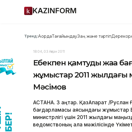
KAZINFORM
Ақорда
Тағайындау
Заң және тәртіп
Дерекқор
Тренд:
18:04, 03 Ақпан 2011
Еңбекпен қамтудың жаңа 
жұмыстар 2011 жылдағы м
Мәсімов
АСТАНА. 3 қаңтар. ҚазАқпарат /Руслан
бағдарламасы аясындағы жұмыстар Ең
министрлігі үшін 2011 жылдағы маңыз
ведомствоның алқа мәжілісінде Үкіме