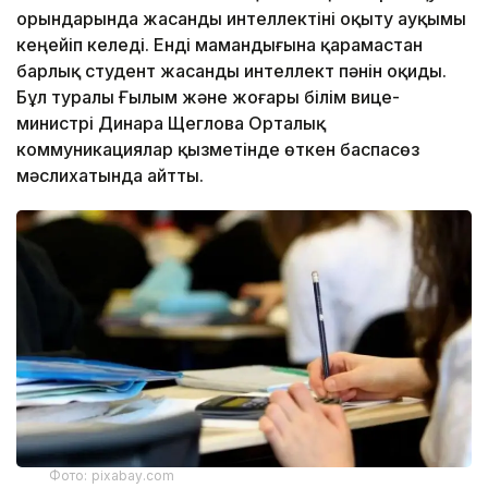
орындарында жасанды интеллектіні оқыту ауқымы
кеңейіп келеді. Енді мамандығына қарамастан
барлық студент жасанды интеллект пәнін оқиды.
Бұл туралы Ғылым және жоғары білім вице-
министрі Динара Щеглова Орталық
коммуникациялар қызметінде өткен баспасөз
мәслихатында айтты.
Фото: pixabay.com