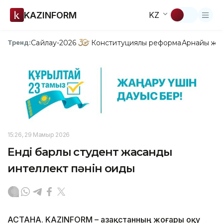
KAZINFORM
KZ
Сайлау-2026
Конституциялық реформа
Арнайы жо
Тренд:
15:26, 29 Мамыр 2026
Енді барлық студент жасанды
интеллект пәнін оқиды
АСТАНА. KAZINFORM – Қазақстанның жоғары оқу