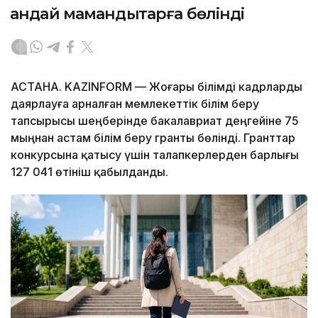
қандай мамандықтарға бөлінді
АСТАНА. KAZINFORM — Жоғары білімді кадрларды
даярлауға арналған мемлекеттік білім беру
тапсырысы шеңберінде бакалавриат деңгейіне 75
мыңнан астам білім беру гранты бөлінді. Гранттар
конкурсына қатысу үшін талапкерлерден барлығы
127 041 өтініш қабылданды.