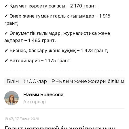
✔ Қызмет көрсету саласы – 2 170 грант;
✔ Өнер және гуманитарлық ғылымдар – 1 915
грант;
✔ Әлеуметтік ғылымдар, журналистика және
ақпарат – 1 485 грант;
✔ Бизнес, басқару және құқық – 1 423 грант;
✔ Ветеринария – 1 175 грант.
Білім
ЖОО-лар
ҚР Ғылым және жоғары білім ми
Назым Бөлесова
Авторлар
18:47, 07 Тамыз 2026
Грант иегерлерінің желіде қуаныш