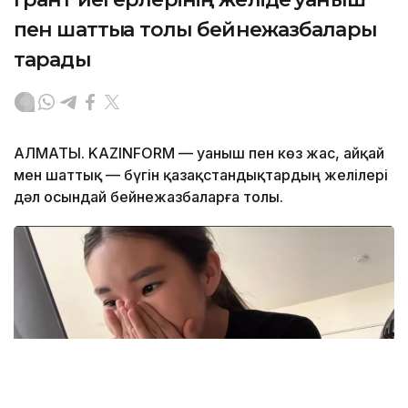
пен шаттыққа толы бейнежазбалары
тарады
АЛМАТЫ. KAZINFORM — Қуаныш пен көз жас, айқай
мен шаттық — бүгін қазақстандықтардың желілері
дәл осындай бейнежазбаларға толы.