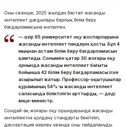
Оның сөзінше, 2025 жылдан бастап жасанды
интеллект дағдылары барлық білім беру
бағдарламасына енгізілген.
— Қазір 95 университет оқу жоспарларына
жасанды интеллект пәндерін қосты. Бұл 4
мыңнан астам білім беру бағдарламасын
қамтиды. Сонымен қатар 30 жоғары оқу
орнында жасанды интеллект бағыты
бойынша 42 білім беру бағдарламасы іске
асырылып жатыр. Профессор-оқытушылар
құрамының 54%-ы жасанды интеллект
саласында біліктілігін арттырды, — деді
вице-министр.
Сондай-ақ жоғары оқу орындарында жасанды
интеллектіні қолдану стандарты бекітіліп,
диссертация әзірлеу кезінде оны пайдалануды