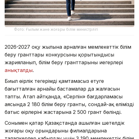
Фото: Ғылым және жоғары білім министрлігі
2026-2027 оқу жылына арналған мемлекеттік білім
беру гранттары конкурсының қорытындысы
жарияланып, білім беру гранттарының иегерлері
анықталды
.
Биыл өңірлік теңгерімді қамтамасыз етуге
бағытталған арнайы бастамалар да жалғасын
тапты. Атап айтқанда, «Серпін» бағдарламасы
аясында 2 180 білім беру гранты, сондай-ақ еліміздің
батыс өңірлерінің жастарына 2 500 грант бөлінді.
Сонымен қатар Қазақстанда ашылған шетелдік
жоғары оқу орындарының филиалдарына
талапкерлер қабылдау үшін 3 190 мемлекеттік білім