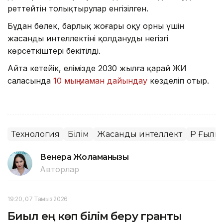
реттейтін толықтырулар енгізілген.
Бұдан бөлек, барлық жоғары оқу орны үшін
жасанды интеллектіні қолданудың негізгі
көрсеткіштері бекітілді.
Айта кетейік, елімізде 2030 жылға қарай ЖИ
саласында
10 мың маман дайындау
көзделіп отыр.
Технология
Білім
Жасанды интеллект
ҚР Ғылы
Венера Жоламанқызы
Авторлар
19:20, 07 Тамыз 2026
Биыл ең көп білім беру гранты