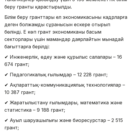
беру гранты қарастырылды.
Білім беру гранттары ел экономикасының кадрларға
деген болжамды сұранысын ескере отырып
бөлінді. Ең көп грант экономиканың басым
секторлары үшін мамандар даярлайтын мынадай
бағыттарға берілді:
✔ Инженерлік, өңдеу және құрылыс салалары – 16
674 грант;
✔ Педагогикалық ғылымдар – 12 228 грант;
✔ Ақпараттық-коммуникациялық технологиялар –
10 387 грант;
✔ Жаратылыстану ғылымдары, математика және
статистика – 9 188 грант;
✔ Ауыл шаруашылығы және биоресурстар – 2 515
грант;