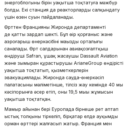
энергоблогының бірін уақытша тоқтатуға мәжбүр
болды. Екі станция да реакторларды салқындату
үшін өзен суын пайдаланады.
Өрттен Францияның Жиронда департаменті
де қатты зардап шекті. Бұл өңір қорғаныс және
аэроғарыш өнеркәсібінің маңызды орталығы
саналады. Өрт салдарынан авиақозғалтқыш
өндіруші Safran, ұшақ жасаушы Dassault Aviation
және зымыран құрастырушы ArianeGroup өндірісті
уақытша тоқтатып, қызметкерлерін
эвакуациялады. Жиронда сауда-өнеркәсіп
палатасының мәліметінше, тілсіз жау кемінде 40 мың
кәсіпорынға әсер етіп, оның 19,5 мыңы жұмысын
уақытша тоқтатқан.
Мамыр айынан бері Еуропада бірнеше рет аптап
ыстық толқыны тіркеліп, бірқатар елде ауқымды
орман өрттері жалғасып жатыр. Франция мен