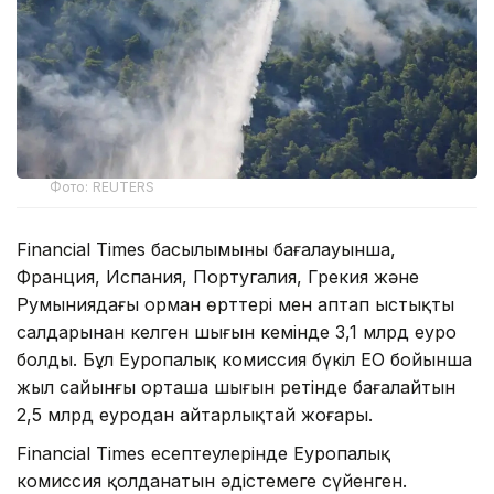
Фото: REUTERS
Financial Times басылымының бағалауынша,
Франция, Испания, Португалия, Грекия және
Румыниядағы орман өрттері мен аптап ыстықтың
салдарынан келген шығын кемінде 3,1 млрд еуро
болды. Бұл Еуропалық комиссия бүкіл ЕО бойынша
жыл сайынғы орташа шығын ретінде бағалайтын
2,5 млрд еуродан айтарлықтай жоғары.
Financial Times есептеулерінде Еуропалық
комиссия қолданатын әдістемеге сүйенген.