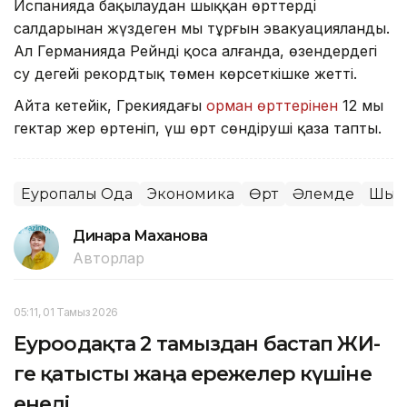
Испанияда бақылаудан шыққан өрттердің
салдарынан жүздеген мың тұрғын эвакуацияланды.
Ал Германияда Рейнді қоса алғанда, өзендердегі
су деңгейі рекордтық төмен көрсеткішке жетті.
Айта кетейік, Грекиядағы
орман өрттерінен
12 мың
гектар жер өртеніп, үш өрт сөндіруші қаза тапты.
Еуропалық Одақ
Экономика
Өрт
Әлемде
Шығ
Динара Маханова
Авторлар
05:11, 01 Тамыз 2026
Еуроодақта 2 тамыздан бастап ЖИ-
ге қатысты жаңа ережелер күшіне
енеді