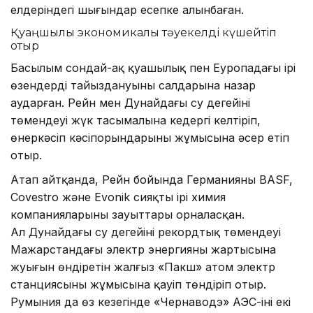
елдеріндегі шығындар есепке алынбаған.
Қуаңшылық экономикалық тәуекелді күшейтіп
отыр
Басылым сондай-ақ қуаңшылық пен Еуропадағы ірі
өзендердің тайыздануының салдарына назар
аударған. Рейн мен Дунайдағы су деңгейінің
төмендеуі жүк тасымалына кедергі келтіріп,
өнеркәсіп кәсіпорындарының жұмысына әсер етіп
отыр.
Атап айтқанда, Рейн бойында Германияның BASF,
Covestro және Evonik сияқты ірі химия
компанияларының зауыттары орналасқан.
Ал Дунайдағы су деңгейінің рекордтық төмендеуі
Мажарстандағы электр энергияның жартысына
жуығын өндіретін жалғыз «Пакш» атом электр
станциясының жұмысына қауіп төндіріп отыр.
Румыния да өз кезегінде «Чернаводэ» АЭС-інің екі