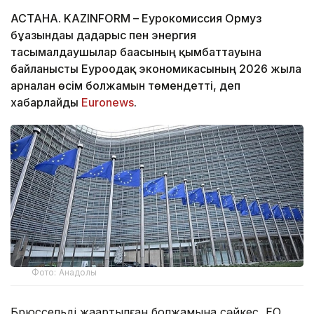
АСТАНА. KAZINFORM – Еурокомиссия Ормуз
бұғазындағы дағдарыс пен энергия
тасымалдаушылар бағасының қымбаттауына
байланысты Еуроодақ экономикасының 2026 жылға
арналған өсім болжамын төмендетті, деп
хабарлайды
Euronews
.
Фото: Анадолы
Брюссельдің жаңартылған болжамына сәйкес, ЕО