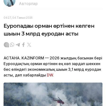
Авторлар
04:27, 04 Тамыз 2026
Еуропадағы орман өртінен келген
шығын 3 млрд еуродан асты
АСТАНА. KAZINFORM — 2026 жылдың басынан бері
Еуроодақтың орман өртінен ең көп зардап шеккен
бес еліндегі экономикалық шығын 3,1 млрд еуродан
асты, деп хабарлайды
DW
.