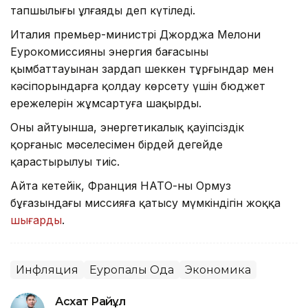
тапшылығы ұлғаяды деп күтіледі.
Италия премьер-министрі Джорджа Мелони
Еурокомиссияны энергия бағасының
қымбаттауынан зардап шеккен тұрғындар мен
кәсіпорындарға қолдау көрсету үшін бюджет
ережелерін жұмсартуға шақырды.
Оның айтуынша, энергетикалық қауіпсіздік
қорғаныс мәселесімен бірдей деңгейде
қарастырылуы тиіс.
Айта кетейік, Франция НАТО-ның Ормуз
бұғазындағы миссияға қатысу мүмкіндігін жоққа
шығарды
.
Инфляция
Еуропалық Одақ
Экономика
Асхат Райқұл