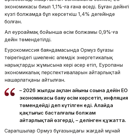
экономикасы биыл 1,1%-ға ғана өседі. Бұған дейінгі
күзгі болжамда бұл көрсеткіш 1,4% деңгейінде
болған.
Ал еуроаймақ бойынша өсім болжамы 0,9%-ға
дейін төмендетілді.
Еурокомиссия баяндамасында Ормуз бұғазы
төңірегіндегі шиеленіс әлемдік энергетикалық
нарықтардың жұмысына кері әсер етіп, Еуропаның
экономикалық перспективаларын айтарлықтай
нашарлатқаны айтылған.
– 2026 жылдың ақпан айының соңына дейін ЕО
экономикасы баяу өсім көрсетіп, инфляция
төмендейді деп күтілген еді. Алайда
қақтығыс басталғалы болжам
айтарлықтай өзгерді, – делінген құжатта.
Сарапшылар Ормуз бұғазындағы жағдай мұнай