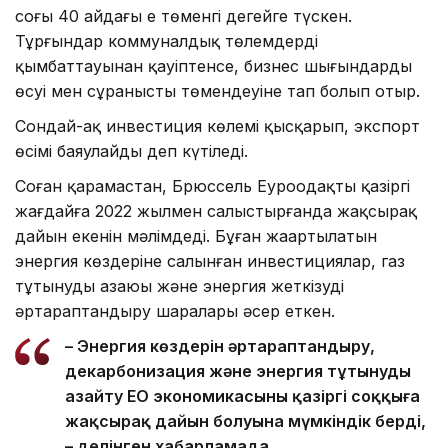
соңғы 40 айдағы ең төменгі деңгейге түскен.
Тұрғындар коммуналдық төлемдердің
қымбаттауынан қауіптенсе, бизнес шығындардың
өсуі мен сұраныстың төмендеуіне тап болып отыр.
Сондай-ақ инвестиция көлемі қысқарып, экспорт
өсімі баяулайды деп күтіледі.
Соған қарамастан, Брюссель Еуроодақтың қазіргі
жағдайға 2022 жылмен салыстырғанда жақсырақ
дайын екенін мәлімдеді. Бұған жаңартылатын
энергия көздеріне салынған инвестициялар, газ
тұтынудың азаюы және энергия жеткізуді
әртараптандыру шаралары әсер еткен.
– Энергия көздерін әртараптандыру,
декарбонизация және энергия тұтынуды
азайту ЕО экономикасының қазіргі соққыға
жақсырақ дайын болуына мүмкіндік берді,
– делінген хабарламада.