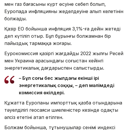
мен газ бағасының күрт өсуіне себеп болып,
Еуропада инфляцияның жеделдеуіне алып келетінін
болжады.
Қазір ЕО бойынша инфляция 3,1%-ға дейін жетеді
деп күтіліп отыр. Бұл бұрынғы болжамнан бір
пайыздық тармаққа жоғары.
Еурокомиссия қазіргі жағдайды 2022 жылғы Ресей
мен Украина арасындағы соғыстан кейінгі
энергетикалық дағдарыспен салыстырды.
– Бұл соңғы бес жылдағы екінші ірі
энергетикалық соққы, – деп мәлімдеді
комиссия өкілдері.
Құжатта Еуропаның импорттық қазба отындарына
тәуелділігі геосаяси шиеленістер кезінде одақты
әлсіз ететіні атап өтілген.
Болжам бойынша, тұтынушылар сенімі индексі