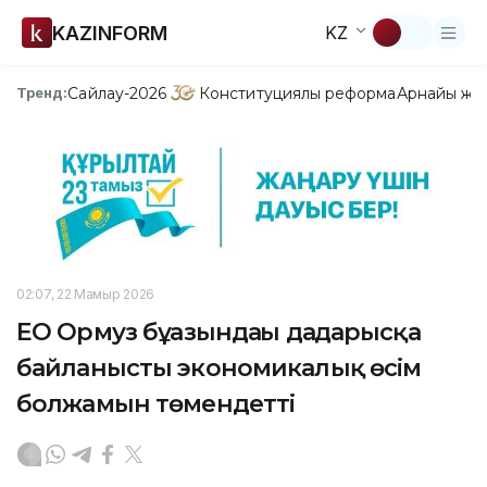
KAZINFORM
KZ
Сайлау-2026
Конституциялық реформа
Арнайы жо
Тренд:
02:07, 22 Мамыр 2026
ЕО Ормуз бұғазындағы дағдарысқа
байланысты экономикалық өсім
болжамын төмендетті