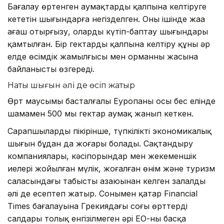
Бағалау өртенген аумақтарды қалпына келтіруге
кететін шығындарға негізделген. Оның ішінде жаңа
ағаш отырғызу, оларды күтіп-баптау шығындары
қамтылған. Бір гектарды қалпына келтіру құны әр
елде өсімдік жамылғысы мен орманның жасына
байланысты өзгереді.
Нақты шығын әлі де өсіп жатыр
Өрт маусымы басталғалы Еуропаның осы бес елінде
шамамен 500 мың гектар аумақ жанып кеткен.
Сарапшылардың пікірінше, түпкілікті экономикалық
шығын бұдан да жоғары болады. Сақтандыру
компаниялары, кәсіпорындар мен жекеменшік
иелері жойылған мүлік, жоғалған өнім және туризм
саласындағы табыстың азаюынан келген залалды
әлі де есептеп жатыр. Сонымен қатар Financial
Times бағалауына Грекиядағы соңғы өрттердің
салдары толық енгізілмеген әрі ЕО-ның басқа