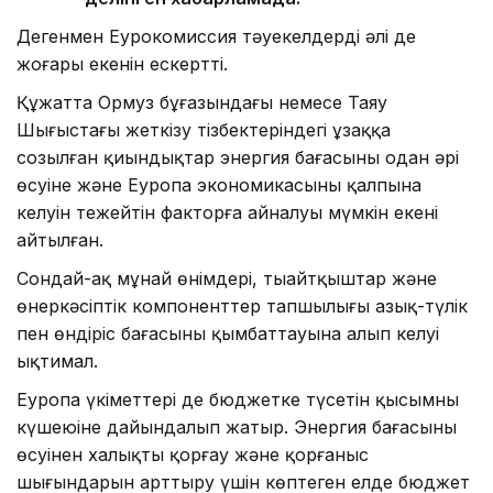
Дегенмен Еурокомиссия тәуекелдердің әлі де
жоғары екенін ескертті.
Құжатта Ормуз бұғазындағы немесе Таяу
Шығыстағы жеткізу тізбектеріндегі ұзаққа
созылған қиындықтар энергия бағасының одан әрі
өсуіне және Еуропа экономикасының қалпына
келуін тежейтін факторға айналуы мүмкін екені
айтылған.
Сондай-ақ мұнай өнімдері, тыңайтқыштар және
өнеркәсіптік компоненттер тапшылығы азық-түлік
пен өндіріс бағасының қымбаттауына алып келуі
ықтимал.
Еуропа үкіметтері де бюджетке түсетін қысымның
күшеюіне дайындалып жатыр. Энергия бағасының
өсуінен халықты қорғау және қорғаныс
шығындарын арттыру үшін көптеген елде бюджет