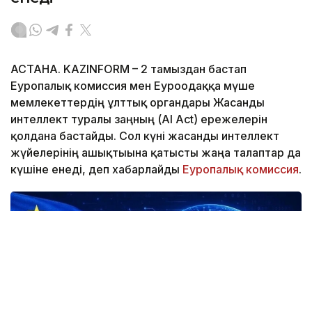
АСТАНА. KAZINFORM – 2 тамыздан бастап
Еуропалық комиссия мен Еуроодаққа мүше
мемлекеттердің ұлттық органдары Жасанды
интеллект туралы заңның (AI Act) ережелерін
қолдана бастайды. Сол күні жасанды интеллект
жүйелерінің ашықтығына қатысты жаңа талаптар да
күшіне енеді, деп хабарлайды
Еуропалық комиссия
.