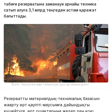
табиғи резерватына заманауи арнайы техника
сатып алуға 3,1 млрд теңгеден астам қаражат
бағыттады.
Фото: Экология және табиғи ресурстар министрлігі
Резерваттың материалдық-техникалық базасын
жаңарту өрт қауіпті маусымға дайындықты
күшейтуге, өрт ошақтарына жедел ден қою