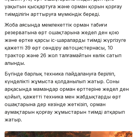
уақытын қысқартуға және орман қорын қорғау
тиімділігін арттыруға мүмкіндік береді.
Жоба аясында мемлекеттік орман табиғи
резерватына өрт ошақтарына жедел ден қою
және өртке қарсы іс-шараларды тиімді жүргізуге
қажетті 39 өрт сөндіру автоцистернасы, 10
трактор және 26 жол талғамайтын көлік сатып
алынды.
Бүгінде барлық техника пайдалануға беріліп,
күнделікті жұмыста қолданылып жатыр. Соның
арқасында мамандар орман өрттеріне жедел ден
қойып, қажетті техника мен жабдықтарды өрт
ошақтарына дер кезінде жеткізіп, орман
аумақтарын қорғау жұмыстарын тиімді атқарып
жатыр.