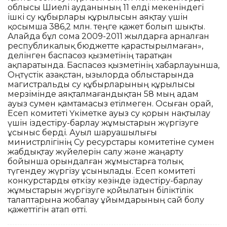
облысы Шиелі ауданының 11 елді мекеніндегі
ішкі су құбырлары құрылысын аяқтау үшін
қосымша 386,2 млн. теңге қажет болып шықты.
Алайда бұл сома 2009-2011 жылдарға арналған
республикалық бюджетте қарастырылмаған»,
делінген баспасөз қызметінің таратқан
ақпаратында. Баспасөз қызметінің хабарлауынша,
Оңтүстік Қазақстан, Қызылорда облыстарында
магистральды су құбырларының құрылысы
мерзімінде аяқталмағандықтан 58 мың адам
ауыз сумен қамтамасыз етілмеген. Осыған орай,
Есеп комитеті Үкіметке ауыз су қорын нақтылау
үшін іздестіру-барлау жұмыстарын жүргізуге
ұсыныс берді. Ауыл шаруашылығы
министрлігінің Су ресурстары комитетіне сумен
жабдықтау жүйелерін салу және жаңарту
бойынша орындалған жұмыстарға толық
түгендеу жүргізу ұсынылады. Есеп комитеті
конкурстарды өткізу кезінде іздестіру-барлау
жұмыстарын жүргізуге қойылатын біліктілік
талаптарына жобалау ұйымдарының сай болу
қажеттігін атап өтті.