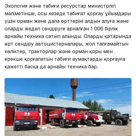
Экология және табиғи ресурстар министрлігі
мәліметінше, осы кезеңде табиғат қорғау ұйымдары
үшін орман және дала өрттерінің алдын алуға және
оларды жедел сөндіруге арналған 1 006 бірлік
арнайы техника сатып алынды. Олардың қатарында
өрт сөндіру автоцистерналары, жол талғамайтын
көліктер, тракторлар және орман қоры мен
ерекше қорғалатын табиғи аумақтарды қорғауға
қажетті басқа да арнайы техника бар.