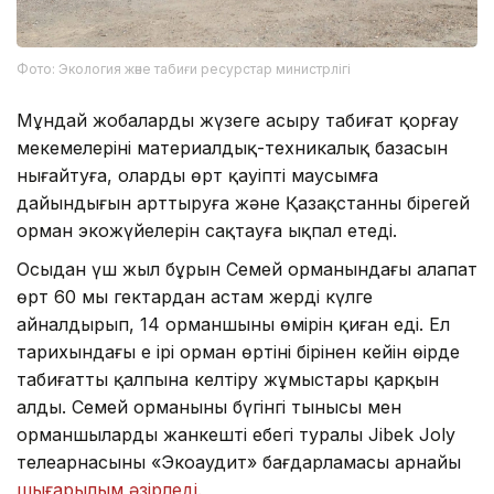
Фото: Экология және табиғи ресурстар министрлігі
Мұндай жобаларды жүзеге асыру табиғат қорғау
мекемелерінің материалдық-техникалық базасын
нығайтуға, олардың өрт қауіпті маусымға
дайындығын арттыруға және Қазақстанның бірегей
орман экожүйелерін сақтауға ықпал етеді.
Осыдан үш жыл бұрын Семей орманындағы алапат
өрт 60 мың гектардан астам жерді күлге
айналдырып, 14 орманшының өмірін қиған еді. Ел
тарихындағы ең ірі орман өртінің бірінен кейін өңірде
табиғатты қалпына келтіру жұмыстары қарқын
алды. Семей орманының бүгінгі тынысы мен
орманшылардың жанкешті еңбегі туралы Jibek Joly
телеарнасының «Экоаудит» бағдарламасы арнайы
шығарылым әзірледі.