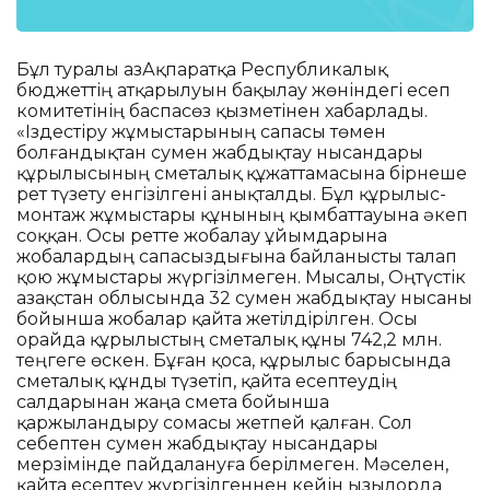
Бұл туралы ҚазАқпаратқа Республикалық
бюджеттің атқарылуын бақылау жөніндегі есеп
комитетінің баспасөз қызметінен хабарлады.
«Іздестіру жұмыстарының сапасы төмен
болғандықтан сумен жабдықтау нысандары
құрылысының сметалық құжаттамасына бірнеше
рет түзету енгізілгені анықталды. Бұл құрылыс-
монтаж жұмыстары құнының қымбаттауына әкеп
соққан. Осы ретте жобалау ұйымдарына
жобалардың сапасыздығына байланысты талап
қою жұмыстары жүргізілмеген. Мысалы, Оңтүстік
Қазақстан облысында 32 сумен жабдықтау нысаны
бойынша жобалар қайта жетілдірілген. Осы
орайда құрылыстың сметалық құны 742,2 млн.
теңгеге өскен. Бұған қоса, құрылыс барысында
сметалық құнды түзетіп, қайта есептеудің
салдарынан жаңа смета бойынша
қаржыландыру сомасы жетпей қалған. Сол
себептен сумен жабдықтау нысандары
мерзімінде пайдалануға берілмеген. Мәселен,
қайта есептеу жүргізілгеннен кейін Қызылорда