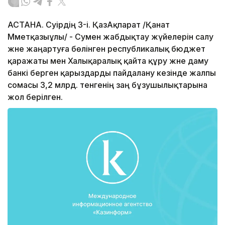
АСТАНА. Сәуірдің 3-і. ҚазАқпарат /Қанат
Мәметқазыұлы/ - Сумен жабдықтау жүйелерін салу
және жаңартуға бөлінген республикалық бюджет
қаражаты мен Халықаралық қайта құру және даму
банкі берген қарыздарды пайдалану кезінде жалпы
сомасы 3,2 млрд. тенгенің заң бұзушылықтарына
жол берілген.