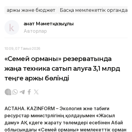
Қаржы және бюджет
Басқа мемлекеттік органдар
Қанат Мәметқазыұлы
Авторлар
10:09, 07 Тамыз 2026
«Семей орманы» резерватында
жаңа техника сатып алуға 3,1 млрд
теңге қаржы бөлінді
АСТАНА. KAZINFORM – Экология және табиғи
ресурстар министрлігінің қолдауымен «Жасыл
даму» АҚ кәдеге жарату төлемдері есебінен Абай
облысындағы «Семей орманы» мемлекеттік орман