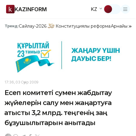
KAZINFORM
KZ
Сайлау-2026
Конституциялық реформа
Арнайы жо
Тренд:
17:36, 03 Сәуір 2009
Есеп комитеті сумен жабдықтау
жүйелерін салу мен жаңартуға
қатысты 3,2 млрд. теңгенің заң
бұзушылықтарын анықтады