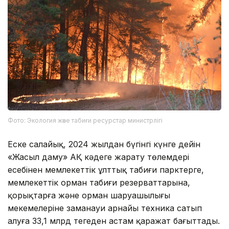
Фото: Экология және табиғи ресурстар министрлігі
Еске салайық, 2024 жылдан бүгінгі күнге дейін
«Жасыл даму» АҚ кәдеге жарату төлемдері
есебінен мемлекеттік ұлттық табиғи парктерге,
мемлекеттік орман табиғи резерваттарына,
қорықтарға және орман шаруашылығы
мекемелеріне заманауи арнайы техника сатып
алуға 33,1 млрд теңгеден астам қаражат бағыттады.