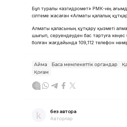
Бұл туралы «Қазгидромет» РМК-нің ағым
сілтеме жасаған «Алматы қалалық құтқар
Алматы қаласының құтқару қызметі алм
шығып, серуендеуден бас тартуға кеңес
болған жағдайында 109,112 телефон нөмір
Аймақ
Басқа мемлекеттік органдар
Қ
Қоғам
без автора
Авторлар