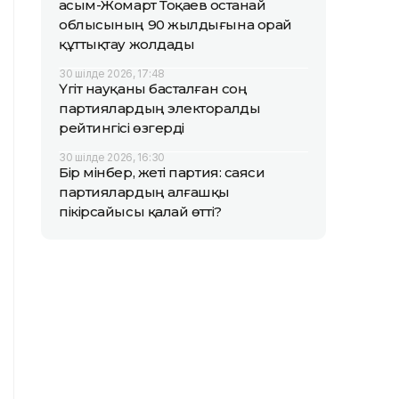
Қасым-Жомарт Тоқаев Қостанай
облысының 90 жылдығына орай
құттықтау жолдады
30 шілде 2026, 17:48
Үгіт науқаны басталған соң
партиялардың электоралды
рейтингісі өзгерді
30 шілде 2026, 16:30
Бір мінбер, жеті партия: саяси
партиялардың алғашқы
пікірсайысы қалай өтті?