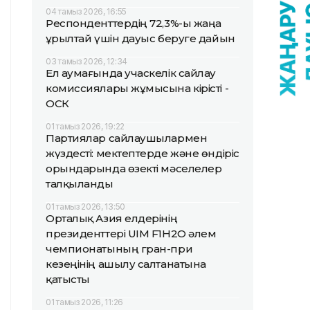
04 тамыз 2026, 16:55
Респонденттердің 72,3%-ы жаңа
Құрылтай үшін дауыс беруге дайын
03 тамыз 2026, 12:34
Ел аумағында учаскелік сайлау
комиссиялары жұмысына кірісті -
ОСК
01 тамыз 2026, 19:22
Партиялар сайлаушылармен
жүздесті: мектептерде және өндіріс
орындарында өзекті мәселелер
талқыланды
01 тамыз 2026, 13:50
Орталық Азия елдерінің
президенттері UIM F1H2O әлем
чемпионатының гран-при
кезеңінің ашылу салтанатына
қатысты
01 тамыз 2026, 11:26