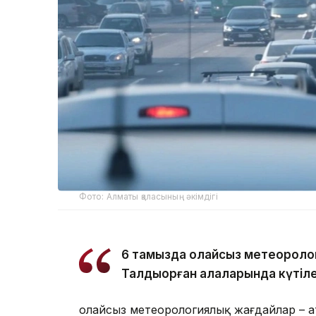
Фото: Алматы қаласының әкімдігі
6 тамызда қолайсыз метеороло
Талдықорған қалаларында күтіле
Қолайсыз метеорологиялық жағдайлар – 