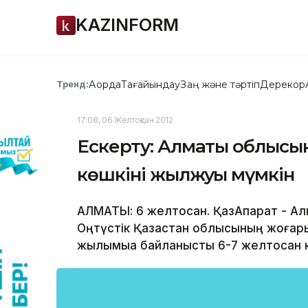
KAZINFORM
Ақорда
Тағайындау
Заң және тәртіп
Дерекқор
Тренд:
17:08, 06 Желтоқсан 2012
Ескерту: Алматы облысын
көшкіні жылжуы мүмкін
АЛМАТЫ: 6 желтоқсан. ҚазАқпарат - 
Оңтүстік Қазақстан облысының жоғар
жылымыққа байланысты 6-7 желтоқсан к