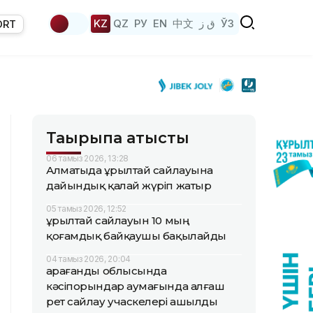
KZ
QZ
РУ
EN
中文
ق ز
ЎЗ
ORT
Тақырыпқа қатысты
06 тамыз 2026, 13:28
Алматыда Құрылтай сайлауына
дайындық қалай жүріп жатыр
05 тамыз 2026, 12:52
Құрылтай сайлауын 10 мың
қоғамдық байқаушы бақылайды
04 тамыз 2026, 20:04
Қарағанды облысында
кәсіпорындар аумағында алғаш
рет сайлау учаскелері ашылды