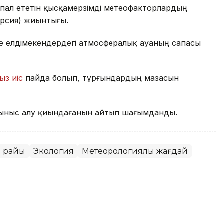
пал ететін қысқамерзімді метеофакторлардың
ерсия) жиынтығы.
де елдімекендердегі атмосфералық ауаның сапасы
ыз иіс
пайда болып, тұрғындардың мазасын
ыныс алу қиындағанын айтып шағымданды.
а райы
Экология
Метеорологиялық жағдай