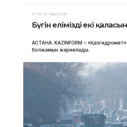
07:30, 06 Тамыз 2026
Бүгін еліміздің екі қала
АСТАНА. KAZINFORM – «Қазгидромет» Р
болжамын жариялады.