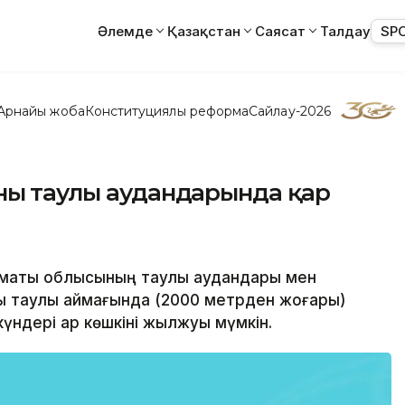
Әлемде
Қазақстан
Саясат
Талдау
SP
Арнайы жоба
Конституциялық реформа
Сайлау-2026
ың таулы аудандарында қар
Алматы облысының таулы аудандары мен
ы таулы аймағында (2000 метрден жоғары)
үндері қар көшкіні жылжуы мүмкін.