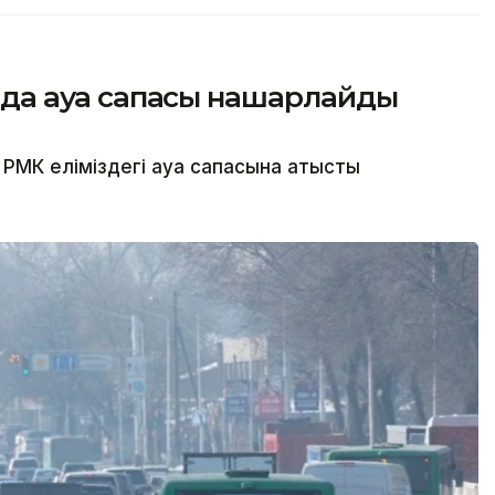
сында ауа сапасы нашарлайды
МК еліміздегі ауа сапасына қатысты