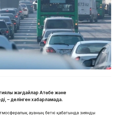
гиялық жағдайлар Ақтөбе және
ді, – делінген хабарламада.
атмосфералық ауаның беткі қабатында зиянды