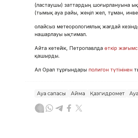
(ластаушы) заттардың шоғырлануына ық
(тымық ауа райы, жеңіл жел, тұман, инв
Қолайсыз метеорологиялық жағдай кезін
нашарлауы ықтимал.
Айта кетейік, Петропавлда
өткір жағымс
қашырды.
Ал Орал тұрғындары
полигон түтінінен
т
Ауа сапасы
Аймақ
Қазгидромет
Ау
Жасұлан Бақытбекұлы