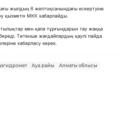
дағы жылдың 6 желтоқсанындағы ескертуіне
у қызметі» МКҚК хабарлайды.
атылықтар мен қала тұрғындарын тау жаққа
 береді. Төтенше жағдайлардың қаупі пайда
леріне хабарласу керек.
азгидромет
Ауа райы
Алматы облысы