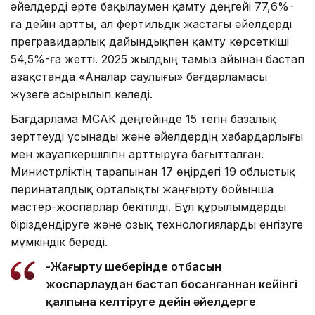
әйелдерді ерте бақылаумен қамту деңгейі 77,6%-
ға дейін артты, ал фертильдік жастағы әйелдерді
прегравидарлық дайындықпен қамту көрсеткіші
54,5%-ға жетті. 2025 жылдың тамыз айынан бастап
Қазақстанда «Аналар саулығы» бағдарламасы
жүзеге асырылып келеді.
Бағдарлама МСАК деңгейінде 15 тегін базалық
зерттеуді ұсынады және әйелдердің хабардарлығы
мен жауапкершілігін арттыруға бағытталған.
Министрліктің тарапынан 17 өңірдегі 19 облыстық
перинаталдық орталықты жаңғырту бойынша
мастер-жоспарлар бекітілді. Бұл құрылымдарды
біріздендіруге және озық технологияларды енгізуге
мүмкіндік береді.
-Жаңғырту шеңберінде отбасын
жоспарлаудан бастап босанғаннан кейінгі
қалпына келтіруге дейін әйелдерге