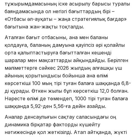
тұжырымдамасының іске асырылу барысы туралы
баяндамасында ол негізгі бағыттардың бірі –
«Отбасы әл-ауқаты – жаңа стратегиялық бағдар»
бағытына жан-жақты тоқталды.
Аталған бағыт отбасыны, ана мен баланы
қолдауға, баланың дамуына қауіпсіз әрі қолайлы
орта қалыптастыруға бағытталған кешенді
шаралар мен мақсаттарды айқындайды. Берілген
мәліметтерге сәйкес 2026 жылдың алғашқы үш
айының қорытындысы бойынша ана өлімі
көрсеткіші 100 мың тірі туған балаға шаққанда 6,8-
ді құрады. Өткен жылы бұл көрсеткіш 12,0 болған.
Нәресте өлімі де төмендеп, 1000 тірі туған балаға
шаққанда 5,92-ден 5,56-ға дейін азайды.
Аналар денсаулығын сақтау саласындағы оң
динамика бірқатар факторды күшейту
нәтижесінде қол жеткізілді. Атап айтқанда, жүкті