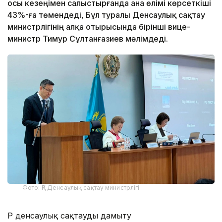
осы кезеңімен салыстырғанда ана өлімі көрсеткіші
43%-ға төмендеді, Бұл туралы Денсаулық сақтау
министрлігінің алқа отырысында бірінші вице-
министр Тимур Сұлтанғазиев мәлімдеді.
Фото: ҚР Денсаулық сақтау министрлігі
ҚР денсаулық сақтауды дамыту