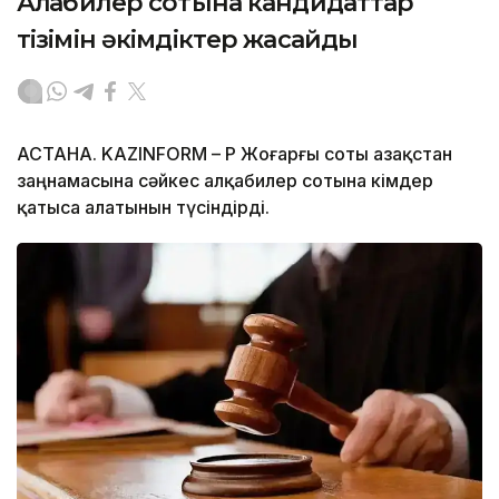
Алқабилер сотына кандидаттар
тізімін әкімдіктер жасайды
АСТАНА. KAZINFORM – ҚР Жоғарғы соты Қазақстан
заңнамасына сәйкес алқабилер сотына кімдер
қатыса алатынын түсіндірді.