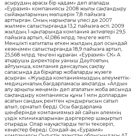
асырудың арасы бір қадам» деп аталады.
«Еуразия» компаниясы 2008 жылы сақтандыру
сыйақыларының мөлшерін 7,8 пайызға
арттырған. Оның нарықтағы үлесі де 2007
жылмен салыстырғанда 13,2 пайызға өсті. 2009
жылдың 1-қаңтарында компания активтері 29,5
пайызға артып, 41,086 млрд. теңгеге жетті.
Меншікті капиталы өткен жылдың дәл осындай
кезеңімен салыстырғанда 18,9 пайызға артып,
25,568 млрд. теңгені құраған. «Еуразия» СК» АҚ
атқарушы директоры Қуаныш Дәуітовтың
айтуынша, компания денсаулық сақтау
саласында да бірқатар жобаларды жүзеге
асырған. «Жуырда компаниямыздың әлеуметтік-
медициналық бағдарламасы аяқталды. «Алдын
алу арқылы жеңеміз» деп аталатын жоба аясында
сақтандыру компаниясы құны 1 млн доллардан
асатын сандық рентген қондырғысын сатып
алып, орнатып берді. Осы бағдарлама
шеңберінде компаниямыз ай сайын әлемнің
үздік клиникаларынан дәрігерлер шақыртып
отырады. Олар науқастарды тегін тексеріп,
кеңестер береді. Сондай-ақ «Еуразия»
компаниясы Оңтүстік Қазақстан облысындағы АҚТҚ