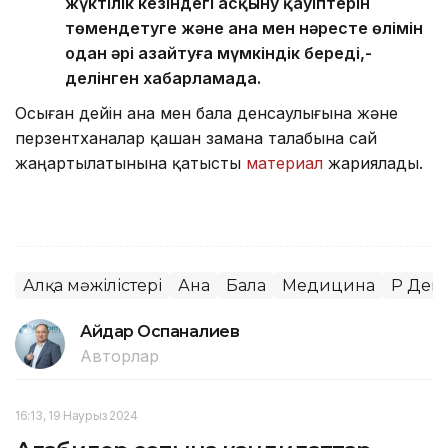
жүктілік кезіндегі асқыну қауіптерін
төмендетуге және ана мен нәресте өлімін
одан әрі азайтуға мүмкіндік береді,-
делінген хабарламада.
Осыған дейін ана мен бала денсаулығына және
перзентханалар қашан замана талабына сай
жаңартылатынына қатысты
материал
жариялады.
Алқа мәжілістері
Ана
Бала
Медицина
ҚР Ден
Айдар Оспаналиев
Авторлар
16:13, 19 Наурыз 2024