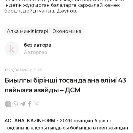
індетін жұқтырған балаларға қаржылай көмек
берді», дейді Қуаныш Дәуітов.
Алқа мәжілістері
Экономика
без автора
Авторлар
12:26, 30 Мамыр 2026
Биылғы бірінші тоқсанда ана өлімі 43
пайызға азайды – ДСМ
АСТАНА. KAZINFORM - 2026 жылдың бірінші
тоқсанының қорытындысы бойынша өткен жылдың