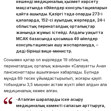
кешенді медициналық қызмет көрсету
мақсатында «Әйелдер консультациялары»
қайта ашылды. Қазіргі таңда олардың 273-і
қалаларда, 152-сі ауылдық жерлерде, 24-і
облыстық перинаталдық орталықтар
жанында жұмыс істейді. Алдағы уақытта
МСАК базасында қосымша 49 әйелдер
консультациясын ашу жоспарлануда, –
деді бірінші вице-министр.
Сонымен қатар ол өңірлерде 19 облыстық
перинаталдық орталық жанынан «Салауатты Ана»
пансионаттары ашылғанын хабарлады. Бүгінде
мұнда 89 төсек ұйымдастырылып, жоғары қауіп
тобындағы 3,5 мыңнан астам жүкті әйел алдын ала
медициналық көмек алған.
-Аталған шараларды іске асыру
медициналық көмектің сапасын арттыруға,