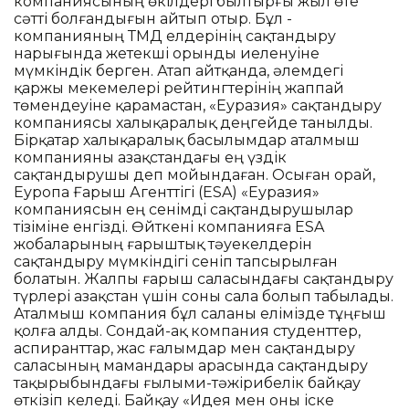
компаниясының өкілдері былтырғы жыл өте
сәтті болғандығын айтып отыр. Бұл -
компанияның ТМД елдерінің сақтандыру
нарығында жетекші орынды иеленуіне
мүмкіндік берген. Атап айтқанда, әлемдегі
қаржы мекемелері рейтингтерінің жаппай
төмендеуіне қарамастан, «Еуразия» сақтандыру
компаниясы халықаралық деңгейде танылды.
Бірқатар халықаралық басылымдар аталмыш
компанияны Қазақстандағы ең үздік
сақтандырушы деп мойындаған. Осыған орай,
Еуропа Ғарыш Агенттігі (ESA) «Еуразия»
компаниясын ең сенімді сақтандырушылар
тізіміне енгізді. Өйткені компанияға ESA
жобаларының ғарыштық тәуекелдерін
сақтандыру мүмкіндігі сеніп тапсырылған
болатын. Жалпы ғарыш саласындағы сақтандыру
түрлері Қазақстан үшін соны сала болып табылады.
Аталмыш компания бұл саланы елімізде тұңғыш
қолға алды. Сондай-ақ компания студенттер,
аспиранттар, жас ғалымдар мен сақтандыру
саласының мамандары арасында сақтандыру
тақырыбындағы ғылыми-тәжірибелік байқау
өткізіп келеді. Байқау «Идея мен оны іске