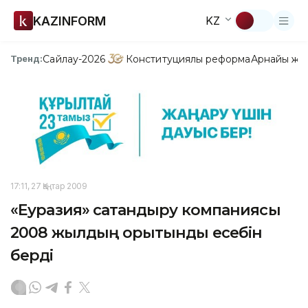
KAZINFORM
KZ
Сайлау-2026
Конституциялық реформа
Арнайы жо
Тренд:
17:11, 27 Қаңтар 2009
«Еуразия» сақтандыру компаниясы
2008 жылдың қорытынды есебін
берді