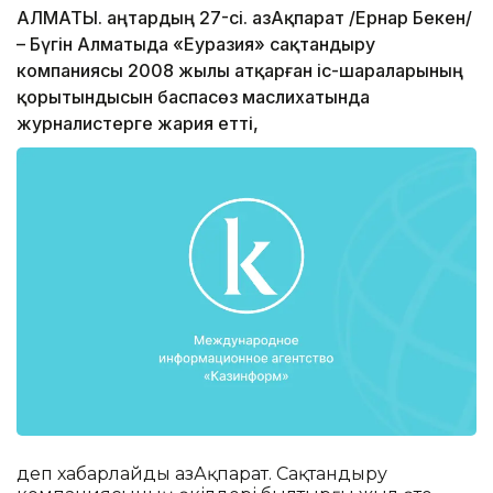
АЛМАТЫ. Қаңтардың 27-сі. ҚазАқпарат /Ернар Бекен/
– Бүгін Алматыда «Еуразия» сақтандыру
компаниясы 2008 жылы атқарған іс-шараларының
қорытындысын баспасөз маслихатында
журналистерге жария етті,
деп хабарлайды ҚазАқпарат. Сақтандыру