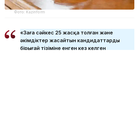
Фото: Kazinform
«Заңға сәйкес 25 жасқа толған және
әкімдіктер жасайтын кандидаттардың
бірыңғай тізіміне енген кез келген
Қазақстан азаматы алқаби бола алады.
Жас шегі белгіленді, оған жеткенде
адамның белгілі бір өмірлік тәжірибесі, білімі
бар және өз бетінше шешім қабылдай
алады. Заң аясында алқабиге қабылдау
кезінде ұлтына, әлеуметтік немесе
мүліктік жағдайына, дінге көзқарасына,
нанымына байланысты шектеулерге
тыйым салынған», - делінген Жоғарғы
соттың Kazinform агенттігіне берген
жауабында.