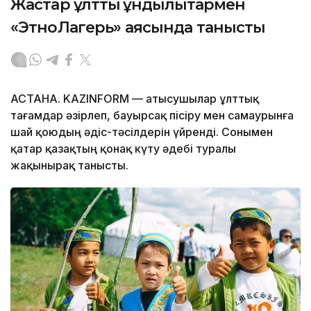
Жастар ұлттық құндылықтармен
«ЭтноЛагерь» аясында танысты
АСТАНА. KAZINFORM — Қатысушылар ұлттық
тағамдар әзірлеп, бауырсақ пісіру мен самаурынға
шай қоюдың әдіс-тәсілдерін үйренді. Сонымен
қатар қазақтың қонақ күту әдебі туралы
жақынырақ танысты.