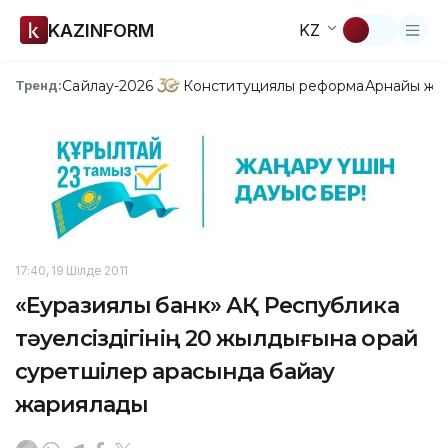
KAZINFORM
KZ
Сайлау-2026
Конституциялық реформа
Арнайы жо
Тренд:
17:40, 19 Шілде 2011
«Еуразиялық банк» АҚ Республика
тәуелсіздігінің 20 жылдығына орай
суретшілер арасында байқау
жариялады