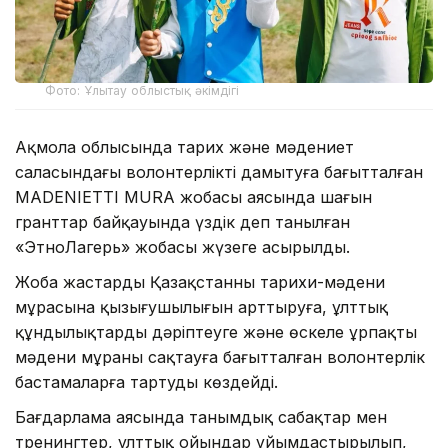
Фото: Ұлытау облыстық әкімдігі
Ақмола облысында тарих және мәдениет
саласындағы волонтерлікті дамытуға бағытталған
MADENIETTI MURA жобасы аясында шағын
гранттар байқауында үздік деп танылған
«ЭтноЛагерь» жобасы жүзеге асырылды.
Жоба жастардың Қазақстанның тарихи-мәдени
мұрасына қызығушылығын арттыруға, ұлттық
құндылықтарды дәріптеуге және өскелең ұрпақты
мәдени мұраны сақтауға бағытталған волонтерлік
бастамаларға тартуды көздейді.
Бағдарлама аясында танымдық сабақтар мен
тренингтер, ұлттық ойындар ұйымдастырылып,