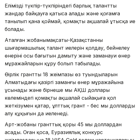
Еліміздің түкпір-түкпіріндегі барлық талантты
жандар байқауға қатыса алады және қоғамға
танылып қана қоймай, қомақты ақшалай ұтысқа ие
болады.
Аталған жобаныңмақсаты-Қазақстанның
шығармашылық талант иелерін қолдау, бейнелеу
өнерінің осы бағытын дамыту және заманауи өнер
мұражайларын құру болып табылады.
Өңірлік гранттың 18 жеңімпазы өз туындыларын
Алматыдағы қазіргі заманғы өнер мұражайына
ұсынады және бірнеше мың АҚШ доллары
көлеміндегі қомақты ақшалай сыйақыға қол
жеткізумен қатар, ұлттық грант - бес мың долларды
алу құқығын да иеленеді.
Арт-жобаның гранттық қоры 45 мың доллардан
асады. Оған қоса, Еуразиялық конкурс
жеңімпаздарына 18 VISA Gold төлем карточкаларын