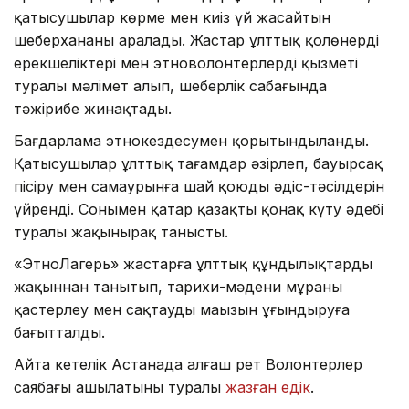
қатысушылар көрме мен киіз үй жасайтын
шеберхананы аралады. Жастар ұлттық қолөнердің
ерекшеліктері мен этноволонтерлердің қызметі
туралы мәлімет алып, шеберлік сабағында
тәжірибе жинақтады.
Бағдарлама этнокездесумен қорытындыланды.
Қатысушылар ұлттық тағамдар әзірлеп, бауырсақ
пісіру мен самаурынға шай қоюдың әдіс-тәсілдерін
үйренді. Сонымен қатар қазақтың қонақ күту әдебі
туралы жақынырақ танысты.
«ЭтноЛагерь» жастарға ұлттық құндылықтарды
жақыннан танытып, тарихи-мәдени мұраны
қастерлеу мен сақтаудың маңызын ұғындыруға
бағытталды.
Айта кетелік Астанада алғаш рет Волонтерлер
саябағы ашылатыны туралы
жазған едік
.