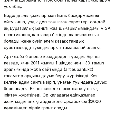
ұсынбақ.
Беделді әділқазылар мен Банк басқармасының
айтуынша, үздік деп танылған суреттер, сондай-
ақ Еуразиялық Банктің жаңа шығарылымындағы VISA
пластикалық карталар бетінде жарияланатын
болады және бүкіл әлем қазақстандық
суретшілердің туындыларын тамашалай алады.
Арт-жоба бірнеше кезеңдерден тұрады. Бірінші
кезеңде, яғни 2011 жылғы 1 шілдесінен - 30 тамыз
аралығында жоба сайтында (art.eubank.kz)
ғаламтор арқылы дауыс беру жүргізіледі. Кез
келген адам сайтқа кіріп, ұнаған туындыға дауыс
бере алады. Екінші кезеңде өңірлік және ұлттық
іріктеу жүргізіледі. Әр қаладағы әділқазылар
жеңімпазды анықтайды және әрқайсысы $2000
көлеміндегі өңірлік грант алады.