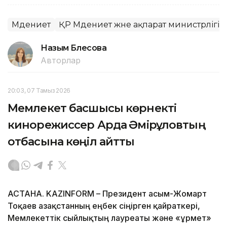
Мәдениет
ҚР Мәдениет және ақпарат министрлігі
Назым Бөлесова
Авторлар
20:03, 07 Тамыз 2026
Мемлекет басшысы көрнекті
кинорежиссер Ардақ Әмірқұловтың
отбасына көңіл айтты
АСТАНА. KAZINFORM – Президент Қасым-Жомарт
Тоқаев Қазақстанның еңбек сіңірген қайраткері,
Мемлекеттік сыйлықтың лауреаты және «Құрмет»