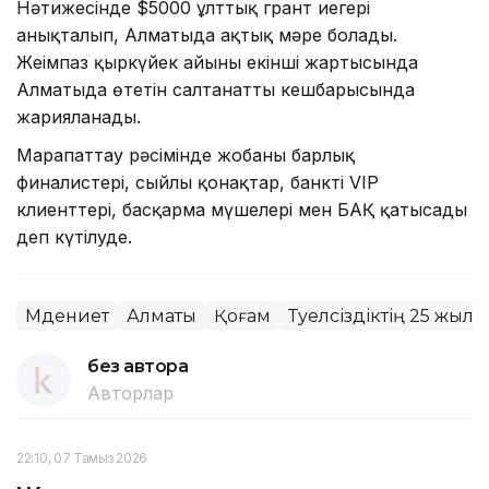
Нәтижесінде $5000 ұлттық грант иегері
анықталып, Алматыда ақтық мәре болады.
Жеңімпаз қыркүйек айының екінші жартысында
Алматыда өтетін салтанатты кешбарысында
жарияланады.
Марапаттау рәсімінде жобаның барлық
финалистері, сыйлы қонақтар, банктің VIP
клиенттері, басқарма мүшелері мен БАҚ қатысады
деп күтілуде.
Мәдениет
Алматы
Қоғам
Тәуелсіздіктің 25 жыл
без автора
Авторлар
22:10, 07 Тамыз 2026