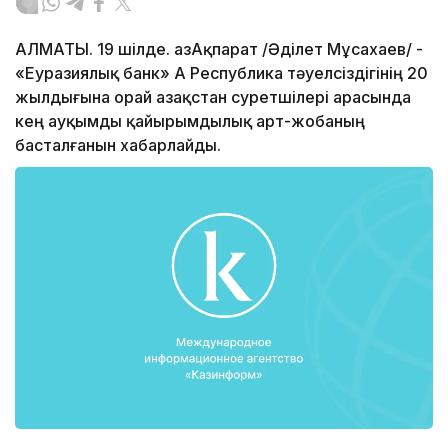
АЛМАТЫ. 19 шілде. ҚазАқпарат /Әділет Мұсахаев/ -
«Еуразиялық банк» АҚ Республика тәуелсіздігінің 20
жылдығына орай Қазақстан суретшілері арасында
кең ауқымды қайырымдылық арт-жобаның
басталғанын хабарлайды.