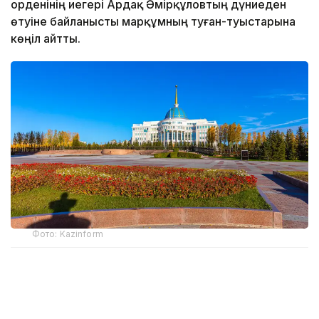
орденінің иегері Ардақ Әмірқұловтың дүниеден
өтуіне байланысты марқұмның туған-туыстарына
көңіл айтты.
Фото: Kazinform
– Ардақ Әмірқұлов бар саналы ғұмырын кино
өнеріне арнап, ұлт мәдениетін ұлықтауға
мол үлес қосты. Кәсіби киногер ретінде