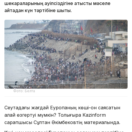
шекараларының қауіпсіздігіне қатысты мәселе
қайтадан күн тәртібіне шықты.
Фото: Белта
Сеутадағы жағдай Еуропаның көші-қон саясатын
қалай өзгертуі мүмкін? Толығырақ Kazinform
сарапшысы Сұлтан Әкімбековтің материалында.