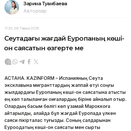
Зарина Туғанбаева
Авторлар
11:30, 08 Тамыз 2026
Сеутадағы жағдай Еуропаның көші-
қон саясатын өзгерте ме
АСТАНА. KAZINFORM – Испанияның Сеута
эксклавына мигранттардың жаппай өтуі соңғы
жылдардағы Еуропаның көші-қон саясатына қатысты
ең көп талқыланған оқиғалардың біріне айналып отыр.
Олардың басым бөлігі көп ұзамай Мароккоға
қайтарылды, алайда бұл жағдай Еуропада үлкен
саяси пікірталас туғызды. Соның салдарынан
Еуроодақтың көші-қон саясаты мен сыртқы