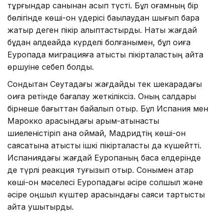
тұрғындар санынан асып түсті. Бұл қоғамның бір
бөлігінде көші-қон үдерісі бақылаудан шығып бара
жатыр деген пікір қалыптастырды. Нақты жағдай
бұдан әлдеқайда күрделі болғанымен, бұл оқиға
Еуропада миграцияға қатысты пікірталастың қайта
өршуіне себеп болды.
Сондықтан Сеутадағы жағдайды тек шекарадағы
оқиға ретінде бағалау жеткіліксіз. Оның салдары
бірнеше бағыттан байқалып отыр. Бұл Испания мен
Марокко арасындағы қарым-қатынасты
шиеленістіріп қана қоймай, Мадридтің көші-қон
саясатына қатысты ішкі пікірталасты да күшейтті.
Испаниядағы жағдай Еуропаның басқа елдерінде
де түрлі реакция туғызып отыр. Сонымен қатар
көші-қон мәселесі Еуропадағы әсіре солшыл және
әсіре оңшыл күштер арасындағы саяси тартысты
қайта ушықтырды.