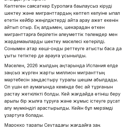
Көптеген саясаткер Еуропаға бақылаусыз кіруді
шектеу және мигранттардың көптеп келуіне ықпал
ететін кейбір жеңілдіктерді қайта қарау қажет екенін
айтып отыр. Ең алдымен, шекарадан өткен
мигранттарға берілетін әлеуметтік төлемдер мен
жәрдемақыларды шектеу мәселесі көтерілді.
Сонымен қатар көші-қонды реттеуге қатысты басқа да
құқықтық тетіктер де қарауға ұсынылды.
Мәселен, 2026 жылдың қаңтарында Испания елде
заңсыз жүрген жарты миллион мигранттың
мәртебесін заңдастыру туралы шешім қабылдады.
Ол үшін ел аумағында кемінде бес ай тұрғанын
растау жеткілікті болды. Кей жағдайда өтініш беру
арқылы бір жылға тұруға және жұмыс істеуге рұқсат
алу мүмкіндігі қарастырылды. Кейін бұл мерзімді
ұзартуға болады.
Марокко тарапы Сеутадағы жағдайға заң