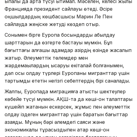
ықпалы да арта түсуі ықтимал. Мәселен, келесі жылы
Францияда президент сайлауы өтеді. Әсіре
оңшылдардың көшбасшысы Марин Ле Пен
сайлауда жеңіске жетуді көздеп отыр.
Сонымен бірге Еуропа босқындарды қабылдау
шарттарын да өзгерте бастауы мүмкін. Бұл
бағыттағы алғашқы қадамдар қазірдің өзінде жасалып
жатыр. Әлеуметтік төлемдер мен
жәрдемақылардың қысқаруы екіталай болғанымен,
дәл осы қолдау түрлері Еуропаны мигранттар үшін
тартымды ететін негізгі себептердің бірі саналады.
Жалпы, Еуропада миграцияға қатысты шектеулер
көбейе түсуі мүмкін. АҚШ-та да көші-қон талаптары
күшейіп жатқанын ескерсек, жұмыс пен әлеуметтік
қолдау іздеген мигранттар үшін баратын бағыттар
азаяды. Мұның бәрі әлемдегі саяси және
экономикалық тұрақсыздықпен қатар көші-қон