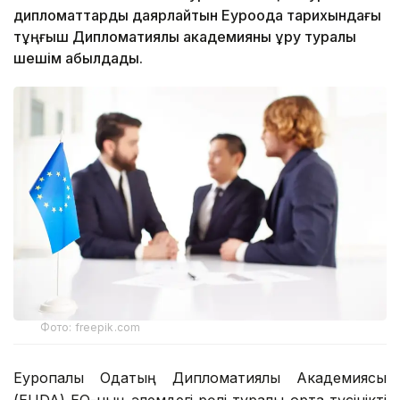
дипломаттарды даярлайтын Еуроодақ тарихындағы
тұңғыш Дипломатиялық академияны құру туралы
шешім қабылдады.
Фото: freepik.com
Еуропалық Одақтың Дипломатиялық Академиясы
(EUDA) ЕО-ның әлемдегі рөлі туралы ортақ түсінікті