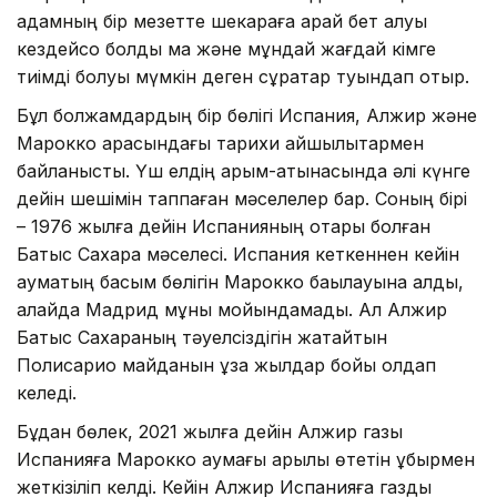
адамның бір мезетте шекараға қарай бет алуы
кездейсоқ болды ма және мұндай жағдай кімге
тиімді болуы мүмкін деген сұрақтар туындап отыр.
Бұл болжамдардың бір бөлігі Испания, Алжир және
Марокко арасындағы тарихи қайшылықтармен
байланысты. Үш елдің қарым-қатынасында әлі күнге
дейін шешімін таппаған мәселелер бар. Соның бірі
– 1976 жылға дейін Испанияның отары болған
Батыс Сахара мәселесі. Испания кеткеннен кейін
аумақтың басым бөлігін Марокко бақылауына алды,
алайда Мадрид мұны мойындамады. Ал Алжир
Батыс Сахараның тәуелсіздігін жақтайтын
Полисарио майданын ұзақ жылдар бойы қолдап
келеді.
Бұдан бөлек, 2021 жылға дейін Алжир газы
Испанияға Марокко аумағы арқылы өтетін құбырмен
жеткізіліп келді. Кейін Алжир Испанияға газды