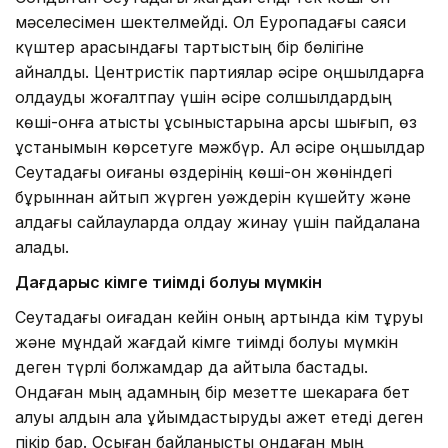
мәселесімен шектелмейді. Ол Еуропадағы саяси
күштер арасындағы тартыстың бір бөлігіне
айналды. Центристік партиялар әсіре оңшылдарға
қолдауды жоғалтпау үшін әсіре солшылдардың
көші-қонға қатысты ұсыныстарына қарсы шығып, өз
ұстанымын көрсетуге мәжбүр. Ал әсіре оңшылдар
Сеутадағы оқиғаны өздерінің көші-қон жөніндегі
бұрыннан айтып жүрген уәждерін күшейту және
алдағы сайлауларда қолдау жинау үшін пайдалана
алады.
Дағдарыс кімге тиімді болуы мүмкін
Сеутадағы оқиғадан кейін оның артында кім тұруы
және мұндай жағдай кімге тиімді болуы мүмкін
деген түрлі болжамдар да айтыла бастады.
Ондаған мың адамның бір мезетте шекараға бет
алуы алдын ала ұйымдастыруды қажет етеді деген
пікір бар. Осыған байланысты ондаған мың