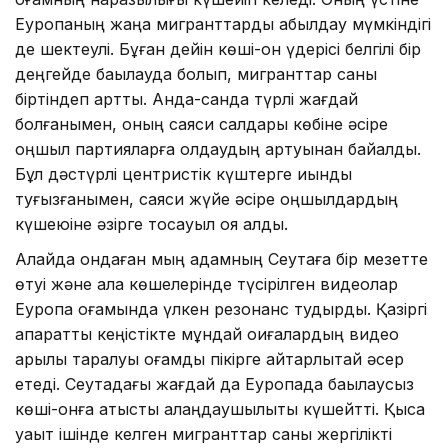
Еуропаның жаңа мигранттарды қабылдау мүмкіндігі
де шектеулі. Бұған дейін көші-қон үдерісі белгілі бір
деңгейде бақылауда болып, мигранттар саны
біртіндеп артты. Анда-санда түрлі жағдай
болғанымен, оның саяси салдары көбіне әсіре
оңшыл партияларға қолдаудың артуынан байқалды.
Бұл дәстүрлі центристік күштерге қиындық
туғызғанымен, саяси жүйе әсіре оңшылдардың
күшеюіне әзірге тосқауыл қоя алды.
Алайда ондаған мың адамның Сеутаға бір мезетте
өтуі және қала көшелерінде түсірілген видеолар
Еуропа қоғамында үлкен резонанс тудырды. Қазіргі
ақпараттық кеңістікте мұндай оқиғалардың видео
арқылы таралуы қоғамдық пікірге айтарлықтай әсер
етеді. Сеутадағы жағдай да Еуропада бақылаусыз
көші-қонға қатысты алаңдаушылықты күшейтті. Қысқа
уақыт ішінде келген мигранттар саны жергілікті