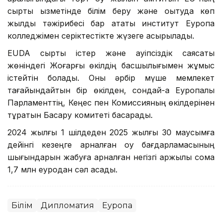
сыртқы қызметінде білім беру және оқытуда көп
жылдық тәжірибесі бар атақты институт Еуропа
колледжімен серіктестікте жүзеге асырылады.
EUDA сыртқы істер және қауіпсіздік саясаты
жөніндегі Жоғарғы өкілдің басшылығымен жұмыс
істейтін болады. Оны әрбір мүше мемлекет
тағайындайтын бір өкілден, сондай-ақ Еуропалық
Парламенттің, Кеңес пен Комиссияның өкілдерінен
тұратын Басқару комитеті басқарады.
2024 жылғы 1 шілдеден 2025 жылғы 30 маусымға
дейінгі кезеңге арналған оқу бағдарламасының
шығындарын жабуға арналған негізгі қаржылық сома
1,7 млн еуродан сәл асады.
Білім
Дипломатия
Еуропа