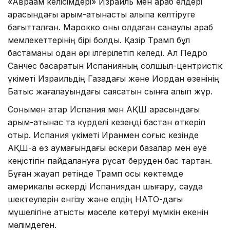
«Авраам келісімдері» Израиль мен араб елдері
арасындағы қарым-қатынасты қалыпқа келтіруге
бағытталған. Марокко оны қолдаған санаулы араб
мемлекеттерінің бірі болды. Қазір Трамп бұл
бастаманы одан әрі ілгерілетіп келеді. Ал Педро
Санчес басқаратын Испанияның солшыл-центристік
үкіметі Израильдің Газадағы және Иордан өзенінің
Батыс жағалауындағы саясатын сынға алып жүр.
Сонымен қатар Испания мен АҚШ арасындағы
қарым-қатынас та күрделі кезеңді бастан өткеріп
отыр. Испания үкіметі Иранмен соғыс кезінде
АҚШ-қа өз аумағындағы әскери базалар мен әуе
кеңістігін пайдалануға рұқсат беруден бас тартқан.
Бұған жауап ретінде Трамп осы көктемде
америкалық әскерді Испаниядан шығару, сауда
шектеулерін енгізу және елдің НАТО-дағы
мүшелігіне қатысты мәселе көтеруі мүмкін екенін
мәлімдеген.