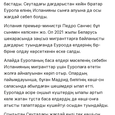
бастады. Сеутадағы дағдарыстан кейін бірқатар
Еуропа елінің Испанияны сынға алуына да осы
жағдай себеп болды.
Испания премьер-министрі Педро Санчес бұл
сынмен келіскен жоқ. Ол 2021 жылы Беларусь
шекарасында заңсыз мигранттарға байланысты
дағдарыс туындағанда Еуроодақ елдерінің бір-
біріне қолдау көрсеткенін еске салды.
Алайда Еуропаның басқа елдері мәселенің себебін
Испанияның мигранттар үшін Еуропаға өтетін
жолға айналуынан көріп отыр. Олардың
пайымдауынша, бұған Мадрид билігінің көші-қон
саласында қабылдаған шешімдері ықпал етті.
Еуропада әсіре оңшыл күштердің ықпалы артып
келе жатқан тұста басқа елдердің де көші-қонға
қатысты талаптарды күшейтуі осыдан туындайды.
Сондықтан Сеутадағы жағдай енді тек көші-қон