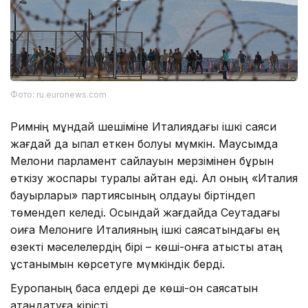
Фото: ru.euronews.com
Римнің мұндай шешіміне Италиядағы ішкі саяси
жағдай да ықпал еткен болуы мүмкін. Маусымда
Мелони парламент сайлауын мерзімінен бұрын
өткізу жоспары туралы айтқан еді. Ал оның «Италия
бауырлары» партиясының қолдауы біртіндеп
төмендеп келеді. Осындай жағдайда Сеутадағы
оқиға Мелониге Италияның ішкі саясатындағы ең
өзекті мәселелердің бірі – көші-қонға қатысты қатаң
ұстанымын көрсетуге мүмкіндік берді.
Еуропаның басқа елдері де көші-қон саясатын
қатаңдатуға кірісті.