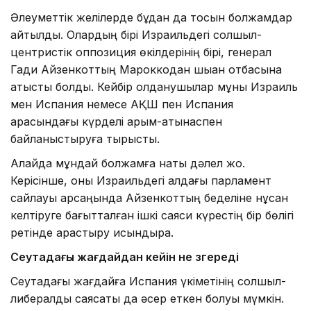
Әлеуметтік желілерде бұдан да тосын болжамдар
айтылды. Олардың бірі Израильдегі солшыл-
центристік оппозиция өкілдерінің бірі, генерал
Гади Айзенкоттың Мароккодан шыққан отбасына
қатысты болды. Кейбір қолданушылар мұны Израиль
мен Испания немесе АҚШ пен Испания
арасындағы күрделі қарым-қатынаспен
байланыстыруға тырысты.
Алайда мұндай болжамға нақты дәлел жоқ.
Керісінше, оны Израильдегі алдағы парламент
сайлауы қарсаңында Айзенкоттың беделіне нұқсан
келтіруге бағытталған ішкі саяси күрестің бір бөлігі
ретінде қарастыру қисындырақ.
Сеутадағы жағдайдан кейін не өзгереді
Сеутадағы жағдайға Испания үкіметінің солшыл-
либералдық саясаты да әсер еткен болуы мүмкін.