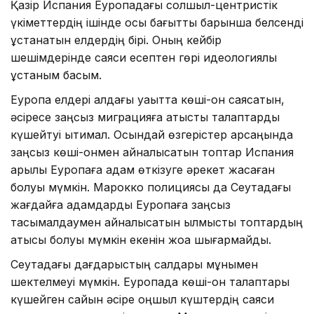
Қазір Испания Еуропадағы солшыл-центристік
үкіметтердің ішінде осы бағытты барынша белсенді
ұстанатын елдердің бірі. Оның кейбір
шешімдерінде саяси есептен гөрі идеологиялық
ұстаным басым.
Еуропа елдері алдағы уақытта көші-қон саясатын,
әсіресе заңсыз миграцияға қатысты талаптарды
күшейтуі ықтимал. Осындай өзгерістер қарсаңында
заңсыз көші-қонмен айналысатын топтар Испания
арқылы Еуропаға адам өткізуге әрекет жасаған
болуы мүмкін. Марокко полициясы да Сеутадағы
жағдайға адамдарды Еуропаға заңсыз
тасымалдаумен айналысатын қылмыстық топтардың
қатысы болуы мүмкін екенін жоққа шығармайды.
Сеутадағы дағдарыстың салдары мұнымен
шектелмеуі мүмкін. Еуропада көші-қон талаптары
күшейген сайын әсіре оңшыл күштердің саяси