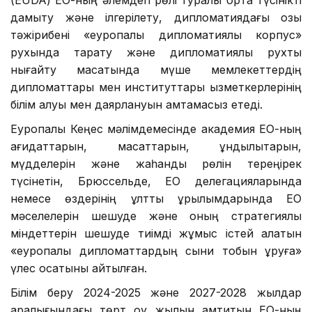
дамыту және ілгерілету, дипломатиядағы озық
тәжірибені «еуропалық дипломатиялық корпус»
рухында тарату және дипломатиялық рухты
нығайту мақсатында мүше мемлекеттердің
дипломаттары мен институттары қызметкерлерінің
білім алуы мен даярлануын қамтамасыз етеді.
Еуропалық Кеңес мәлімдемесінде академия ЕО-ның
қағидаттарын, мақсаттарын, құндылықтарын,
мүдделерін және жаһандық рөлін тереңірек
түсінетін, Брюссельде, ЕО делегацияларында
немесе өздерінің ұлттық құрылымдарында ЕО
мәселелерін шешуде және оның стратегиялық
міндеттерін шешуде тиімді жұмыс істей алатын
«еуропалық дипломаттардың сыни тобын құруға»
үлес қосатыны айтылған.
Білім беру 2024-2025 және 2027-2028 жылдар
аралығындағы төрт оқу жылын қамтитын ЕО-ның