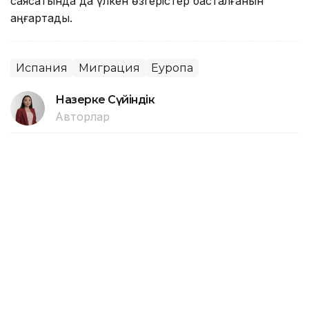
саясатында да үлкен өзгерістер басталғанын
аңғартады.
Испания
Миграция
Еуропа
Назерке Сүйіндік
Авторлар
09:43, 08 Тамыз 2026
Сербия мен Еуропаның бірқатар
елінде орман өрттері өршіп тұр
АСТАНА. KAZINFORM – Сербияның бірнеше өңірін
шарпыған орман өрттерін сөндіру жұмыстары
жалғасып жатыр. Тілсіз жаудың таралуына аптап