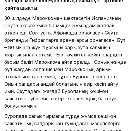
Көші-қон мәселесі Еуропаның саяси күн тәртібіне
қайта шықты
30 шілдеде Мароккомен шектесетін Испанияның
Сеута эксклавына 50 мыңға жуық адам жаппай
өткен еді. Солтүстік Африкада орналасқан Сеута
британдық Гибралтарға қарама-қарсы орналасқан. Бұл
– 80 мыңға жуық тұрғыны бар Сеута халқының
жартысынан астамы. Бір тәуліктен кейін олардың
басым бөлігі Мароккоға қайта оралды. Соның өзінде
бұл жағдай Испания мен Марокконың қарым-
қатынасына ғана емес, тұтас Еуропаға әсер етті.
Оның салдары қандай болатынын қазір кесіп айту
қиын. Сеутадағы жағдай Еуропаның көші-қон
саясатын түбегейлі өзгертетін кезеңнің бастауы
болуы мүмкін.
Еуропада салыстырмалы түрде жұмсақ көші-қон
саясатының салдарынан туындаған мәселелерге
қоғамның наразылығы күшейіп келеді. Оның үстіне