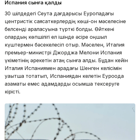
Испания сынға қалды
30 шілдедегі Сеута дағдарысы Еуропадағы
центристік саясаткерлердің көші-қон мәселесіне
белсенді араласуына түрткі болды. Өйткені
олардың көпшілігі ел ішінде әсіре оңшыл
күштермен бәсекелесіп отыр. Мәселен, Италия
премьер-министрі Джорджа Мелони Испания
үкіметінің әрекетін қатаң сынға алды. Бұдан кейін
Италия Испаниямен арадағы Шенген келісімін
уақытша тоқтатып, Испаниядан келетін Еуроодақ
азаматы емес адамдарды қосымша тексеруге
кірісті.