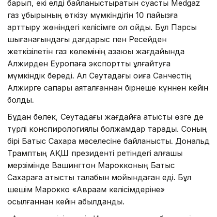
барып, екі елді байланыстыратын суасты Medgaz
газ құбырының өткізу мүмкіндігін 10 пайызға
арттыру жөніндегі келісімге қол қойды. Бұл Парсы
шығанағындағы дағдарыс пен Ресейден
жеткізілетін газ көлемінің азаюы жағдайында
Алжирден Еуропаға экспортты ұлғайтуға
мүмкіндік береді. Ал Сеутадағы оқиға Санчестің
Алжирге сапары аяқталғаннан бірнеше күннен кейін
болды.
Бұдан бөлек, Сеутадағы жағдайға қатысты өзге де
түрлі конспирологиялық болжамдар тарады. Соның
бірі Батыс Сахара мәселесіне байланысты. Дональд
Трамптың АҚШ президенті ретіндегі алғашқы
мерзімінде Вашингтон Марокконың Батыс
Сахараға қатысты талабын мойындаған еді. Бұл
шешім Марокко «Авраам келісімдеріне»
қосылғаннан кейін қабылданды.