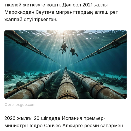
тікелей жеткізуге көшті. Дәл сол 2021 жылы
Мароккодан Сеутаға мигранттардың алғаш рет
жаппай өтуі тіркелген.
Фото: pxgeo.com
2026 жылғы 20 шілдеде Испания премьер-
министрі Педро Санчес Алжирге ресми сапармен