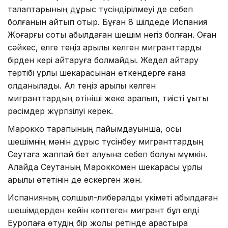
талаптарының дұрыс түсіндірілмеуі де себеп
болғанын айтып отыр. Бұған 8 шілдеде Испания
Жоғарғы соты қабылдаған шешім негіз болған. Оған
сәйкес, елге теңіз арқылы келген мигранттарды
бірден кері қайтаруға болмайды. Жедел қайтару
тәртібі құрлық шекарасынан өткендерге ғана
қолданылады. Ал теңіз арқылы келген
мигранттардың өтініші жеке қаралып, тиісті құқықтық
рәсімдер жүргізілуі керек.
Марокко тарапының пайымдауынша, осы
шешімнің мәнін дұрыс түсінбеу мигранттардың
Сеутаға жаппай бет алуына себеп болуы мүмкін.
Алайда Сеутаның Мароккомен шекарасы құрлық
арқылы өтетінін де ескерген жөн.
Испанияның солшыл-либералдық үкіметі қабылдаған
шешімдерден кейін көптеген мигрант бұл елді
Еуропаға өтудің бір жолы ретінде қарастыра