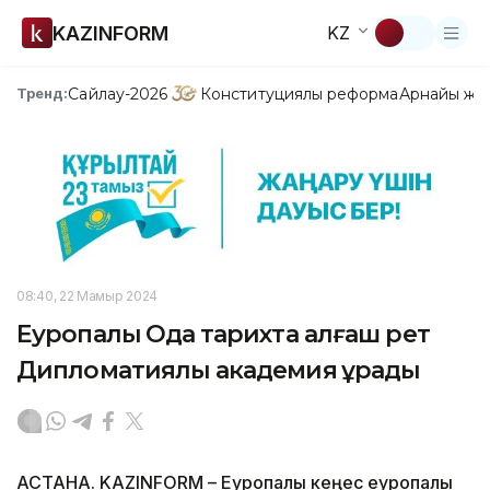
KAZINFORM
KZ
Сайлау-2026
Конституциялық реформа
Арнайы жо
Тренд:
08:40, 22 Мамыр 2024
Еуропалық Одақ тарихта алғаш рет
Дипломатиялық академия құрады
АСТАНА. KAZINFORM – Еуропалық кеңес еуропалық