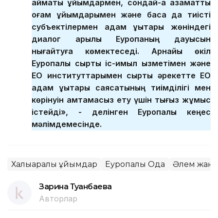
аймақтық ұйымдармен, сондай-ақ азаматтық
қоғам ұйымдарымен және басқа да тиісті
субъектілермен адам құқықтары жөніндегі
диалог арқылы Еуропаның дауысын
нығайтуға көмектеседі. Арнайы өкіл
Еуропалық сыртқы іс-қимыл қызметімен және
ЕО институттарымен сыртқы әрекетте ЕО
адам құқықтары саясатының тиімділігі мен
көрінуін қамтамасыз ету үшін тығыз жұмыс
істейді», - делінген Еуропалық кеңес
мәлімдемесінде.
Халықаралық ұйымдар
Еуропалық Одақ
Әлем жаңа
Зарина Туғанбаева
Авторлар