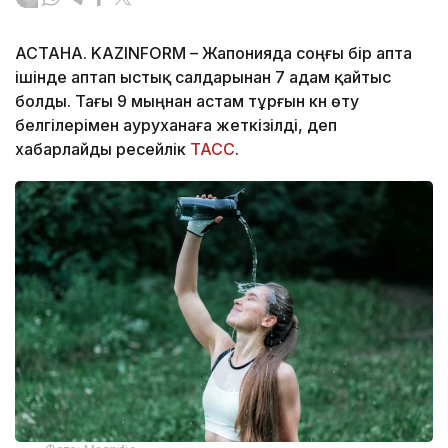
АСТАНА. KAZINFORM – Жапонияда соңғы бір апта
ішінде аптап ыстық салдарынан 7 адам қайтыс
болды. Тағы 9 мыңнан астам тұрғын күн өту
белгілерімен ауруханаға жеткізілді, деп
хабарлайды ресейлік
ТАСС
.