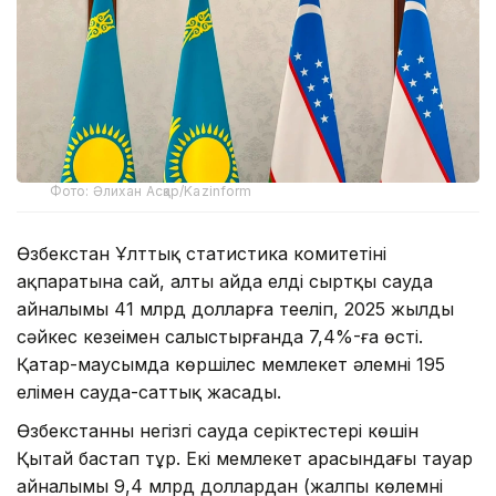
Фото: Әлихан Асқар/Kazinform
Өзбекстан Ұлттық статистика комитетінің
ақпаратына сай, алты айда елдің сыртқы сауда
айналымы 41 млрд долларға теңеліп, 2025 жылдың
сәйкес кезеңімен салыстырғанда 7,4%-ға өсті.
Қаңтар-маусымда көршілес мемлекет әлемнің 195
елімен сауда-саттық жасады.
Өзбекстанның негізгі сауда серіктестері көшін
Қытай бастап тұр. Екі мемлекет арасындағы тауар
айналымы 9,4 млрд доллардан (жалпы көлемнің