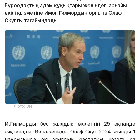
Еуроодақтың адам құқықтары жөніндегі арнайы
өкілі қызметіне Имон Гилмордың орнына Олаф
Скугты тағайындады.
Фото: UN
И.Гилмордың бес жылдық өкілеттігі 29 ақпанда
аяқталады. Өз кезегінде, Олаф Скуг 2024 жылдың 1
наурызында екі жылдық бастапқы кезеңге өз