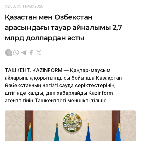
02:33, 05 Тамыз 2026
Қазақстан мен Өзбекстан
арасындағы тауар айналымы 2,7
млрд доллардан асты
ТАШКЕНТ. KAZINFORM — Қаңтар-маусым
айларының қорытындысы бойынша Қазақстан
Өзбекстанның негізгі сауда серіктестерінің
үштігінде қалды, деп хабарлайды Kazinform
агенттігінің Ташкенттегі меншікті тілшісі.