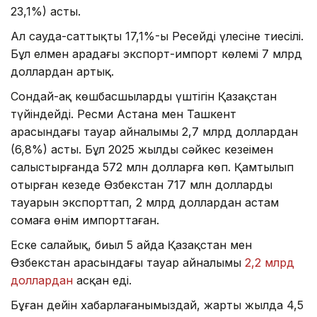
23,1%) асты.
Ал сауда-саттықтың 17,1%-ы Ресейдің үлесіне тиесілі.
Бұл елмен арадағы экспорт-импорт көлемі 7 млрд
доллардан артық.
Сондай-ақ көшбасшылардың үштігін Қазақстан
түйіндейді. Ресми Астана мен Ташкент
арасындағы тауар айналымы 2,7 млрд доллардан
(6,8%) асты. Бұл 2025 жылдың сәйкес кезеңімен
салыстырғанда 572 млн долларға көп. Қамтылып
отырған кезеңде Өзбекстан 717 млн доллардың
тауарын экспорттап, 2 млрд доллардан астам
сомаға өнім импорттаған.
Еске салайық, биыл 5 айда Қазақстан мен
Өзбекстан арасындағы тауар айналымы
2,2 млрд
доллардан
асқан еді.
Бұған дейін хабарлағанымыздай, жарты жылда 4,5