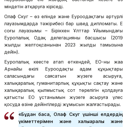
міндетін атқаруға кіріседі.
Олаф Скуг – өз елінде және Еуроодақтағы әртүрлі
лауазымдарда тәжірибесі бар швед дипломаты. Ең
соңғы лауазымы – Біріккен Ұлттар Ұйымындағы
Еуропалық Одақ делегацияның басшысы (2019
жылдың желтоқсанынан 2023 жылдың тамызына
дейін).
Еуропалық кеңесте атап өткендей, ЕО-ның жаңа
Арнайы өкілі Еуроодақтың адам құқықтары
саласындағы саясатын жүзеге асыруға,
халықаралық гуманитарлық құқықты сақтау және
халықаралық қылмыстық сот төрелігін қолдауға
қатысты ЕО ұстанымын жүзеге асыруға үлес
қосуда өзіне дейінгілердің жұмысын жалғастырады.
«Бұдан басқа, Олаф Скуг үшінші елдердің
үкіметтерімен және халықаралық және