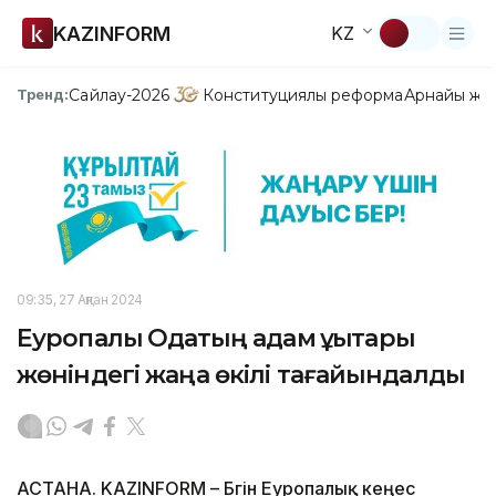
KAZINFORM
KZ
Сайлау-2026
Конституциялық реформа
Арнайы жо
Тренд:
09:35, 27 Ақпан 2024
Еуропалық Одақтың адам құқықтары
жөніндегі жаңа өкілі тағайындалды
АСТАНА. KAZINFORM – Бүгін Еуропалық кеңес