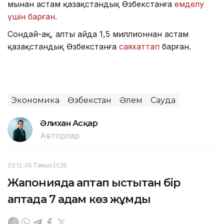
мыңнан астам қазақстандық Өзбекстанға
емделу
үшін барған.
Сондай-ақ, алты айда 1,5 миллионнан астам
қазақстандық Өзбекстанға
саяхаттап
барған.
Экономика
Өзбекстан
Әлем
Сауда
Әлихан Асқар
Авторлар
02:12, 05 Тамыз 2026
Жапонияда аптап ыстықтан бір
аптада 7 адам көз жұмды